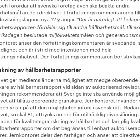
 och förordar att svenska företag även ska beakta andra
rhetsmål än de i direktivet. I författningskommentarerna til
dovisningslagens nya 12 § anges
"Det är naturligt att bolage
rhetsrapporten förhåller sig till andra hållbarhetsmål, till e
 riksdagen beslutade miljökvalitetsmålen och generationsmå
ontoret anser den författningskommentaren är svepande, 
dlighet och är i strid med intentionen med hela
ftningsinitiativet. Den författningskommentaren bör strykas
kning av hållbarhetsrapporter
tivet ger medlemsländerna möjlighet att medge oberoende
are av hållbarhetsrapport vid sidan av auktoriserad revisor
ningen rekommenderar att Sverige inte ska använda möjligh
ivet att tillåta oberoende granskare. Jernkontoret invänder
och yrkar på att den möjligheten införs i svensk rätt. Redan 
ivet, se skäl 81, uttrycks en oro för otillräcklig diversifiering 
den för kvalitetsgranskning av hållbarhet och lämplig kval
lbarhetsrapporter om det begränsas till enbart auktorisera
rer. Jernkontoret delar den farhågan och anser att direktive