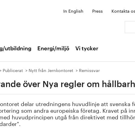
In English
Press
Kontakta o
Sök:
g/utbildning
Energi/miljö
Vi tycker
Publicerat
Nytt från Jernkontoret
Remissvar
rande över Nya regler om hållbar
ontoret delar utredningens huvudlinje att svenska 
rtering som andra europeiska företag. Kravet på inn
 med huvudprincipen utgå från direktivet med tillhö
darder".