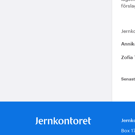
försla
Jernk
Annik
Zofia 
Senas
Jernk
Box 1