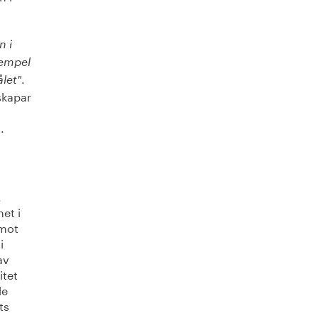
l
n i
xempel
.
let"
skapar
.
.
et i
 mot
i
av
itet
de
ts