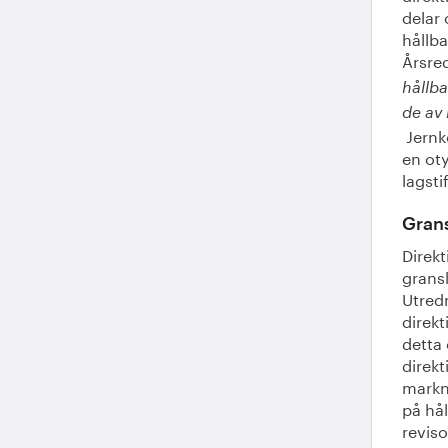
delar
hållba
Årsre
hållba
de av
Jernk
en oty
lagsti
Grans
Direk
gransk
Utred
direkt
detta 
direkt
markna
på hål
reviso