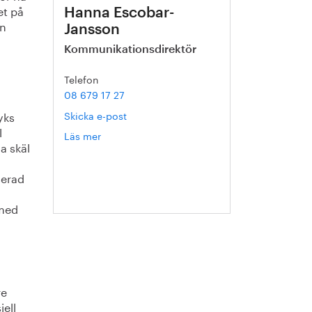
et på
Hanna Escobar-
en
Jansson
Kommunikationsdirektör
Telefon
08 679 17 27
Skicka e-post
yks
l
Läs mer
om
a skäl
Hanna
Escobar-
serad
Jansson
 med
re
iell