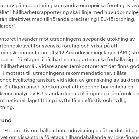
 krav på rapportering som andra europeiska företag. Krav
llet i hållbarhetsrapportering ska i linje med huvudprincip
rån direktivet med tillhörande precisering i EU-förordning,
darder".
ontoret invänder mot utredningens svepande utökning av
teringskravet för svenska företag och yrkar på att
ttningskommentaren till § 12 Årsredovisningslagen (ÅRL) str
de att företagen i hållbarhetsrapportens ska förhålla sig til
hållbarhetsmål. Vidare anser Jernkontoret att det finns god
t, i motsats till utredningens rekommendationer, tillåta
ende kvalitetsgranskare vid sidan av granskning av auktori
r. Slutligen anser Jernkontoret att regering bör initiera en
kvensanalys av EU-standardernas tillämpning i jämförelse
nt nationell lagstiftning i syfte få en effektiv och tydlig
ftning.
rund
tt EU-direktiv om hållbarhetsredovisning ersätter det tidiga
ivet om vissa stora företags tillhandahållande av icke-finans