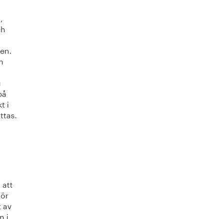
,
ch
ten.
n
u
på
t i
ttas.
 att
för
t av
n i