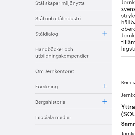
Jernk
Stål skapar miljönytta
svens
stryk
Stål och stålindustri
hållb
obero
Ståldialog
Jernk
tillä
lagst
Handböcker och
utbildningskompendier
Om Jernkontoret
Remis
Forskning
Jernk
Bergshistoria
Yttr
(SOU
I sociala medier
Samm
Jernk