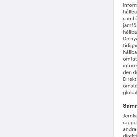
infor
hållba
samhäl
jämför
hållb
De nya
tidiga
hållba
omfat
infor
den d
Direkt
omstä
global
Samma
Jernk
rappo
andra 
direkt