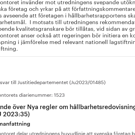
ontoret invänder mot utredningens svepande utökni
ka företag och yrkar på att författningskommentaren
s avseende att företagen i hållbarhetsrapportens ska 
arhetsmål. I motsats till utredningens rekommendat
ende kvalitetsgranskare bör tillåtas, vid sidan av g
ontoret anser också att regeringen bör initiera en
mpning i jämförelse med relevant nationell lagstiftnin
iftning.
svar till Justitiedepartementet (Ju2023/01485)
ontorets diarienummer: 1523
ande över Nya regler om hållbarhetsredovisnin
 2023:35)
anfattning
ontoret delar utredningens huvudlinje att svenska företag b