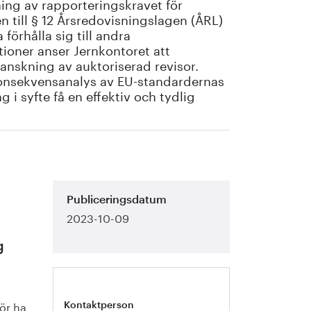
ng av rapporteringskravet för
 till § 12 Årsredovisningslagen (ÅRL)
förhålla sig till andra
ioner anser Jernkontoret att
ranskning av auktoriserad revisor.
 konsekvensanalys av EU-standardernas
g i syfte få en effektiv och tydlig
Publiceringsdatum
2023-10-09
g
ör ha
Kontaktperson