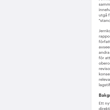
samma
innehå
utgå f
"stan
Jernk
rappor
förfa
avseen
andra 
för at
obero
reviso
konse
releva
lagsti
Bakg
Ett ny
direkt