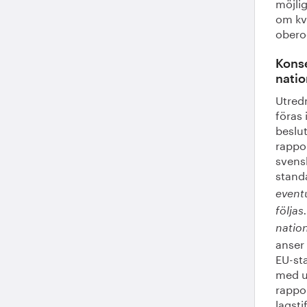
möjlig
om kva
obero
Konse
natio
Utredn
föras 
beslu
rappo
svens
stand
eventu
följas
nation
anser 
EU-sta
med ut
rappor
lagsti