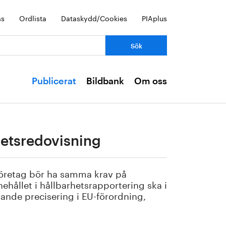
ss
Ordlista
Dataskydd/Cookies
PIAplus
Publicerat
Bildbank
Om oss
hetsredovisning
företag bör ha samma krav på
ehållet i hållbarhetsrapportering ska i
rande precisering i EU-förordning,