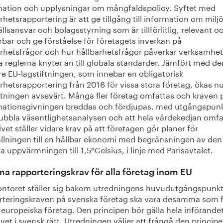
mation och upplysningar om mångfaldspolicy. Syftet med
rhetsrapportering är att ge tillgång till information om miljö
lsansvar och bolagsstyrning som är tillförlitlig, relevant o
bar och ge förståelse för företagets inverkan på
arhetsfrågor och hur hållbarhetsfrågor påverkar verksamhe
 reglerna knyter an till globala standarder. Jämfört med de
re EU-lagstiftningen, som innebar en obligatorisk
rhetsrapportering från 2016 för vissa stora företag, ökas n
tningen avsevärt. Många fler företag omfattas och kraven 
mationsgivningen breddas och fördjupas, med utgångspunk
ubbla väsentlighetsanalysen och att hela värdekedjan omfa
ivet ställer vidare krav på att företagen gör planer för
llningen till en hållbar ekonomi med begränsningen av den
a uppvärmningen till 1,5°Celsius, i linje med Parisavtalet.
 rapporteringskrav för alla företag inom EU
ontoret ställer sig bakom utredningens huvudutgångspunkt
rteringskraven på svenska företag ska vara desamma som 
europeiska företag. Den principen bör gälla hela införande
ivet i svensk rätt. Utredningen väljer att frångå den principe