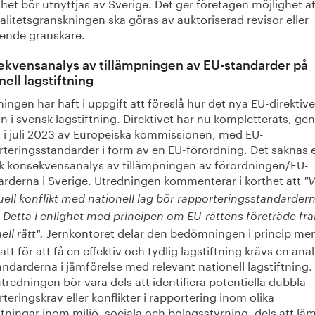
het bör utnyttjas av Sverige. Det ger företagen möjlighet at
litetsgranskningen ska göras av auktoriserad revisor eller
ende granskare.
kvensanalys av tillämpningen av EU-standarder på
nell lagstiftning
ingen har haft i uppgift att föreslå hur det nya EU-direktive
in i svensk lagstiftning. Direktivet har nu kompletterats, g
t i juli 2023 av Europeiska kommissionen, med EU-
rteringsstandarder i form av en EU-förordning. Det saknas 
k konsekvensanalys av tillämpningen av förordningen/EU-
arderna i Sverige. Utredningen kommenterar i korthet att
"V
ell konflikt med nationell lag bör rapporteringsstandarder
. Detta i enlighet med principen om EU-rättens företräde fr
Jernkontoret delar den bedömningen i princip me
ell rätt".
att för att få en effektiv och tydlig lagstiftning krävs en ana
ndarderna i jämförelse med relevant nationell lagstiftning.
redningen bör vara dels att identifiera potentiella dubbla
teringskrav eller konflikter i rapportering inom olika
ftningar inom miljö, sociala och bolagsstyrning, dels att lä