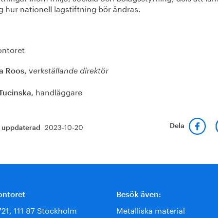
g hur nationell lagstiftning bör ändras.
ontoret
v
a Roos,
erkställande direktör
handläggare
Tucinska,
2023-10-20
Dela
t uppdaterad
ontoret
Besök även:
721, 111 87 Stockholm
Metalliska material