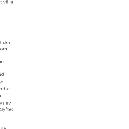
t välja
t ska
enom
en
id
na
amför
n
lys av
 Syftet
mna