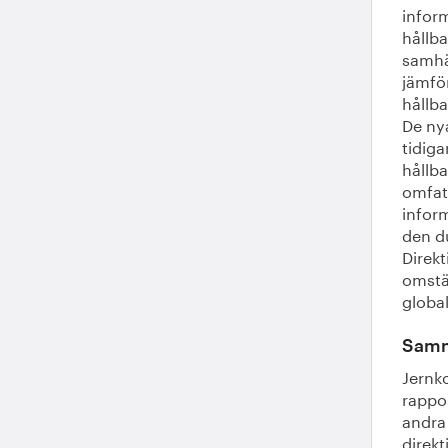
infor
hållba
samhäl
jämför
hållb
De nya
tidiga
hållba
omfat
infor
den d
Direkt
omstä
global
Samma
Jernk
rappo
andra 
direkt