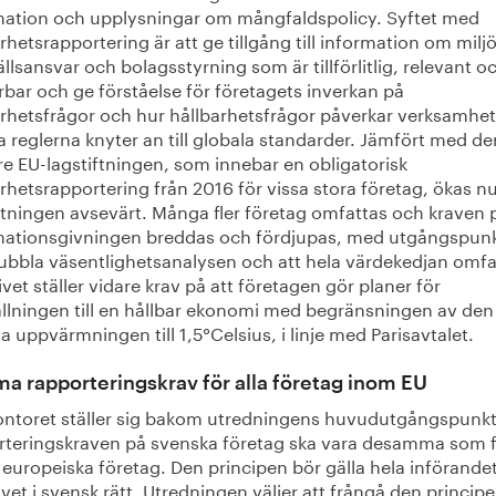
mation och upplysningar om mångfaldspolicy. Syftet med
rhetsrapportering är att ge tillgång till information om miljö
lsansvar och bolagsstyrning som är tillförlitlig, relevant o
bar och ge förståelse för företagets inverkan på
arhetsfrågor och hur hållbarhetsfrågor påverkar verksamhe
 reglerna knyter an till globala standarder. Jämfört med de
re EU-lagstiftningen, som innebar en obligatorisk
rhetsrapportering från 2016 för vissa stora företag, ökas n
tningen avsevärt. Många fler företag omfattas och kraven 
mationsgivningen breddas och fördjupas, med utgångspunk
ubbla väsentlighetsanalysen och att hela värdekedjan omfa
ivet ställer vidare krav på att företagen gör planer för
llningen till en hållbar ekonomi med begränsningen av den
a uppvärmningen till 1,5°Celsius, i linje med Parisavtalet.
 rapporteringskrav för alla företag inom EU
ontoret ställer sig bakom utredningens huvudutgångspunkt
rteringskraven på svenska företag ska vara desamma som 
europeiska företag. Den principen bör gälla hela införande
ivet i svensk rätt. Utredningen väljer att frångå den principe