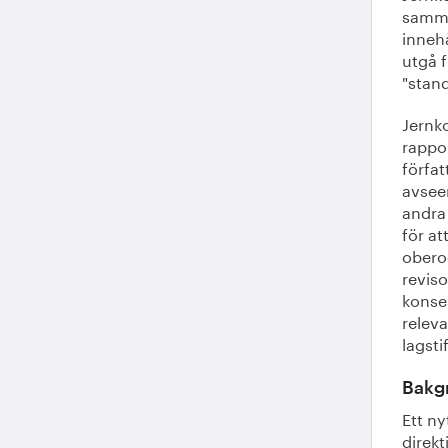
samma
innehå
utgå f
"stan
Jernk
rappor
förfa
avseen
andra 
för at
obero
reviso
konse
releva
lagsti
Bakg
Ett ny
direkt