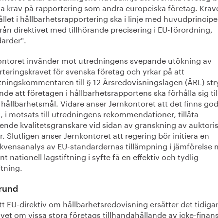
 krav på rapportering som andra europeiska företag. Krav
llet i hållbarhetsrapportering ska i linje med huvudprincip
rån direktivet med tillhörande precisering i EU-förordning,
darder".
ontoret invänder mot utredningens svepande utökning av
teringskravet för svenska företag och yrkar på att
ttningskommentaren till § 12 Årsredovisningslagen (ÅRL) str
de att företagen i hållbarhetsrapportens ska förhålla sig til
hållbarhetsmål. Vidare anser Jernkontoret att det finns god
t, i motsats till utredningens rekommendationer, tillåta
ende kvalitetsgranskare vid sidan av granskning av auktori
r. Slutligen anser Jernkontoret att regering bör initiera en
kvensanalys av EU-standardernas tillämpning i jämförelse
nt nationell lagstiftning i syfte få en effektiv och tydlig
ftning.
rund
tt EU-direktiv om hållbarhetsredovisning ersätter det tidiga
ivet om vissa stora företags tillhandahållande av icke-finans