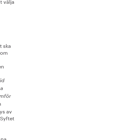
t välja
t ska
enom
en
id
na
amför
n
lys av
 Syftet
mna