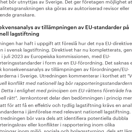
het bör utnyttjas av Sverige. Det ger företagen möjlighet at
litetsgranskningen ska göras av auktoriserad revisor eller
ende granskare.
kvensanalys av tillämpningen av EU-standarder på
nell lagstiftning
ingen har haft i uppgift att föreslå hur det nya EU-direktive
in i svensk lagstiftning. Direktivet har nu kompletterats, g
t i juli 2023 av Europeiska kommissionen, med EU-
rteringsstandarder i form av en EU-förordning. Det saknas 
k konsekvensanalys av tillämpningen av förordningen/EU-
arderna i Sverige. Utredningen kommenterar i korthet att
"V
ell konflikt med nationell lag bör rapporteringsstandarder
. Detta i enlighet med principen om EU-rättens företräde fr
Jernkontoret delar den bedömningen i princip me
ell rätt".
att för att få en effektiv och tydlig lagstiftning krävs en ana
ndarderna i jämförelse med relevant nationell lagstiftning.
redningen bör vara dels att identifiera potentiella dubbla
teringskrav eller konflikter i rapportering inom olika
ftningar inom miljö, sociala och bolagsstyrning, dels att lä