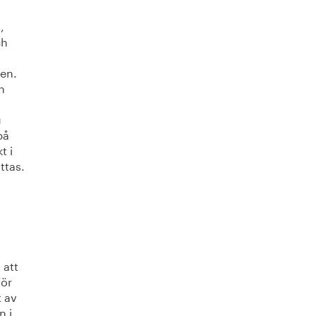
,
ch
ten.
n
u
på
t i
ttas.
 att
för
t av
n i