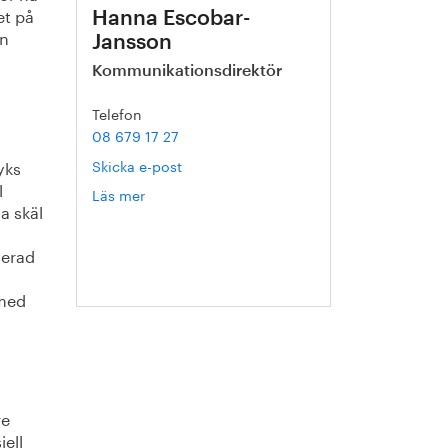
et på
Hanna Escobar-
en
Jansson
Kommunikationsdirektör
Telefon
08 679 17 27
Skicka e-post
yks
l
Läs mer
om
a skäl
Hanna
Escobar-
serad
Jansson
 med
re
iell