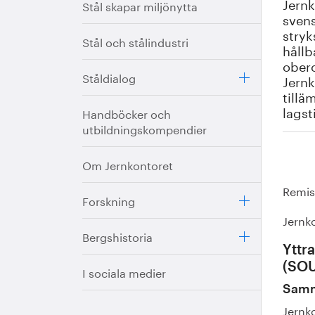
Jernk
Stål skapar miljönytta
svens
stryk
Stål och stålindustri
hållb
obero
Ståldialog
Jernk
tillä
lagst
Handböcker och
utbildningskompendier
Om Jernkontoret
Remis
Forskning
Jernk
Bergshistoria
Yttr
(SOU
I sociala medier
Samm
Jernk