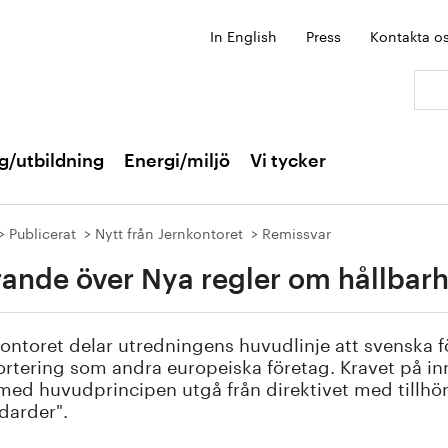
In English
Press
Kontakta o
Sök:
g/utbildning
Energi/miljö
Vi tycker
Publicerat
Nytt från Jernkontoret
Remissvar
rande över Nya regler om hållbar
ontoret delar utredningens huvudlinje att svenska 
rtering som andra europeiska företag. Kravet på inn
 med huvudprincipen utgå från direktivet med tillhö
darder".