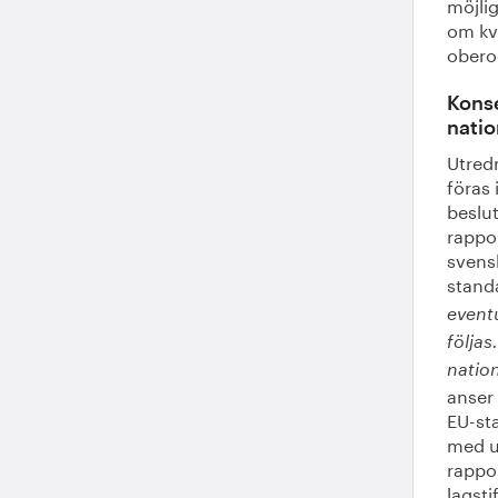
möjlig
om kva
obero
Konse
natio
Utredn
föras 
beslu
rappo
svens
stand
eventu
följas
nation
anser 
EU-sta
med ut
rappor
lagsti