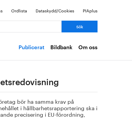
ss
Ordlista
Dataskydd/Cookies
PIAplus
Publicerat
Bildbank
Om oss
hetsredovisning
företag bör ha samma krav på
ehållet i hållbarhetsrapportering ska i
rande precisering i EU-förordning,