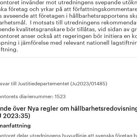
ontoret invänder mot utredningens svepande utökni
ka företag och yrkar på att författningskommentaren
s avseende att företagen i hållbarhetsrapportens ska 
arhetsmål. I motsats till utredningens rekommendat
ende kvalitetsgranskare bör tillåtas, vid sidan av g
ontoret anser också att regeringen bör initiera en
mpning i jämförelse med relevant nationell lagstiftnin
iftning.
svar till Justitiedepartementet (Ju2023/01485)
ontorets diarienummer: 1523
ande över Nya regler om hållbarhetsredovisnin
 2023:35)
anfattning
ontoret delar utredningens huvudlinje att svenska företag b