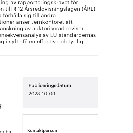
ng av rapporteringskravet för
 till § 12 Årsredovisningslagen (ÅRL)
förhålla sig till andra
ioner anser Jernkontoret att
ranskning av auktoriserad revisor.
 konsekvensanalys av EU-standardernas
g i syfte få en effektiv och tydlig
Publiceringsdatum
2023-10-09
g
ör ha
Kontaktperson