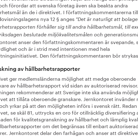
 och förordar att svenska företag även ska beakta andra
rhetsmål än de i direktivet. I författningskommentarerna til
dovisningslagens nya 12 § anges
"Det är naturligt att bolage
rhetsrapporten förhåller sig till andra hållbarhetsmål, till e
 riksdagen beslutade miljökvalitetsmålen och generationsmå
ontoret anser den författningskommentaren är svepande, 
dlighet och är i strid med intentionen med hela
ftningsinitiativet. Den författningskommentaren bör strykas
kning av hållbarhetsrapporter
tivet ger medlemsländerna möjlighet att medge oberoende
are av hållbarhetsrapport vid sidan av auktoriserad revisor
ningen rekommenderar att Sverige inte ska använda möjligh
ivet att tillåta oberoende granskare. Jernkontoret invänder
och yrkar på att den möjligheten införs i svensk rätt. Redan 
ivet, se skäl 81, uttrycks en oro för otillräcklig diversifiering 
den för kvalitetsgranskning av hållbarhet och lämplig kval
lbarhetsrapporter om det begränsas till enbart auktorisera
rer. Jernkontoret delar den farhågan och anser att direktive