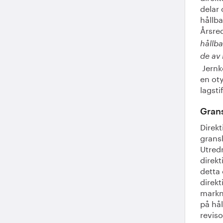
delar
hållba
Årsre
hållba
de av
Jernk
en oty
lagsti
Grans
Direk
gransk
Utred
direkt
detta 
direkt
markna
på hål
reviso