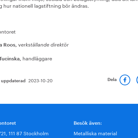
g hur nationell lagstiftning bör ändras.
ontoret
v
a Roos,
erkställande direktör
handläggare
Tucinska,
2023-10-20
Dela
t uppdaterad
ontoret
Besök även:
721, 111 87 Stockholm
Metalliska material