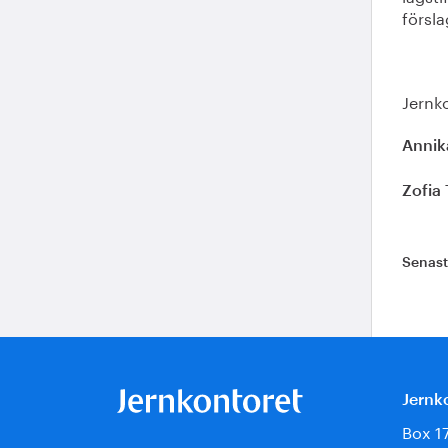
försla
Jernk
Annik
Zofia 
Senas
Jernk
Box 1