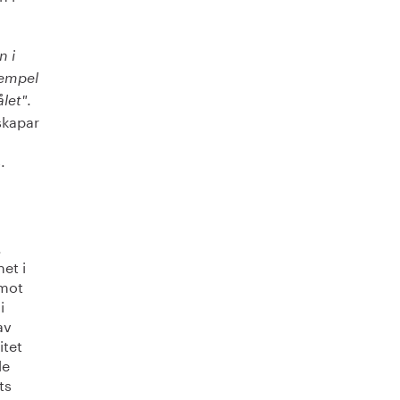
l
n i
xempel
.
let"
skapar
.
.
et i
 mot
i
av
itet
de
ts