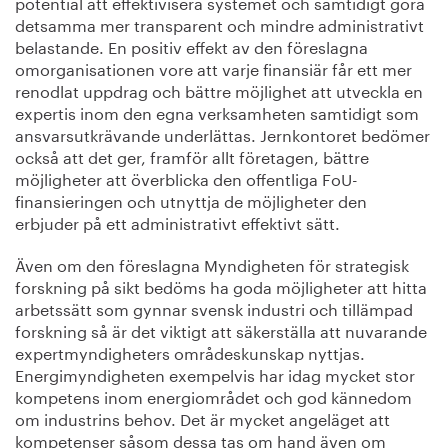
potential att effektivisera systemet och samtidigt göra
detsamma mer transparent och mindre administrativt
belastande. En positiv effekt av den föreslagna
omorganisationen vore att varje finansiär får ett mer
renodlat uppdrag och bättre möjlighet att utveckla en
expertis inom den egna verksamheten samtidigt som
ansvarsutkrävande underlättas. Jernkontoret bedömer
också att det ger, framför allt företagen, bättre
möjligheter att överblicka den offentliga FoU-
finansieringen och utnyttja de möjligheter den
erbjuder på ett administrativt effektivt sätt.
Även om den föreslagna Myndigheten för strategisk
forskning på sikt bedöms ha goda möjligheter att hitta
arbetssätt som gynnar svensk industri och tillämpad
forskning så är det viktigt att säkerställa att nuvarande
expertmyndigheters områdeskunskap nyttjas.
Energimyndigheten exempelvis har idag mycket stor
kompetens inom energiområdet och god kännedom
om industrins behov. Det är mycket angeläget att
kompetenser såsom dessa tas om hand även om