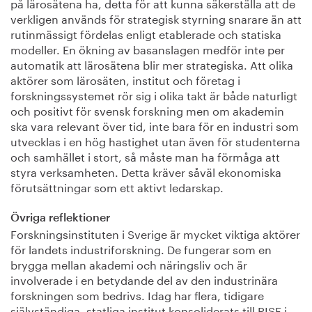
på lärosätena ha, detta för att kunna säkerställa att de
verkligen används för strategisk styrning snarare än att
rutinmässigt fördelas enligt etablerade och statiska
modeller. En ökning av basanslagen medför inte per
automatik att lärosätena blir mer strategiska. Att olika
aktörer som lärosäten, institut och företag i
forskningssystemet rör sig i olika takt är både naturligt
och positivt för svensk forskning men om akademin
ska vara relevant över tid, inte bara för en industri som
utvecklas i en hög hastighet utan även för studenterna
och samhället i stort, så måste man ha förmåga att
styra verksamheten. Detta kräver såväl ekonomiska
förutsättningar som ett aktivt ledarskap.
Övriga reflektioner
Forskningsinstituten i Sverige är mycket viktiga aktörer
för landets industriforskning. De fungerar som en
brygga mellan akademi och näringsliv och är
involverade i en betydande del av den industrinära
forskningen som bedrivs. Idag har flera, tidigare
självständiga, statliga institut konsoliderats till RISE i