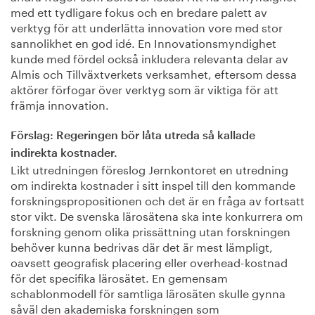
med ett tydligare fokus och en bredare palett av
verktyg för att underlätta innovation vore med stor
sannolikhet en god idé. En Innovationsmyndighet
kunde med fördel också inkludera relevanta delar av
Almis och Tillväxtverkets verksamhet, eftersom dessa
aktörer förfogar över verktyg som är viktiga för att
främja innovation.
Förslag: Regeringen bör låta utreda så kallade
indirekta kostnader.
Likt utredningen föreslog Jernkontoret en utredning
om indirekta kostnader i sitt inspel till den kommande
forskningspropositionen och det är en fråga av fortsatt
stor vikt. De svenska lärosätena ska inte konkurrera om
forskning genom olika prissättning utan forskningen
behöver kunna bedrivas där det är mest lämpligt,
oavsett geografisk placering eller overhead-kostnad
för det specifika lärosätet. En gemensam
schablonmodell för samtliga lärosäten skulle gynna
såväl den akademiska forskningen som