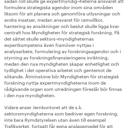
sådan roll skulle ge expertmyndig¬heterna ansvaret att
formulera strategiska agendor inom sina områden
liksom för att planera och genomföra utlysningar och
andra insatser, medan ansvaret för ramvillkor,
hantering av ansökningar och beslut skulle ligga kvar
centralt hos Myndigheten för strategisk forskning. På
det sättet skulle sektors¬myndigheternas
expertkompetens även framöver nyttjas i
analysarbete, formulering av forskningsagendor och i
styrning av forskningsfinansieringens inriktning,
medan den nya myndigheten skapar enhetlighet och
tydlighet i det operativa arbetet och gentemot de
sökande. Åtminstone bör Myndigheten för strategisk
forskning nyttja expertmyndigheterna inom de
rådgivande organ som utredningen föreslår bör finnas
i den nya myndigheten.
Vidare anser Jernkontoret att de s.k.
sektorsmyndigheterna som bedriver egen forskning,
inte bara Rymdstyrelsen utan även till exempel
Trafikverket, fortsatt får egna anslagsmedel för att