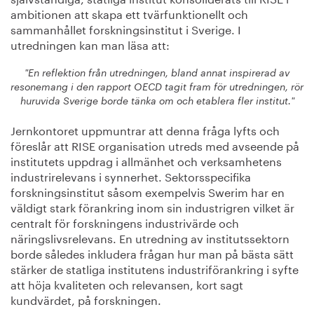
ambitionen att skapa ett tvärfunktionellt och
sammanhållet forskningsinstitut i Sverige. I
utredningen kan man läsa att:
"En reflektion från utredningen, bland annat inspirerad av
resonemang i den rapport OECD tagit fram för utredningen, rör
huruvida Sverige borde tänka om och etablera fler institut."
Jernkontoret uppmuntrar att denna fråga lyfts och
föreslår att RISE organisation utreds med avseende på
institutets uppdrag i allmänhet och verksamhetens
industrirelevans i synnerhet. Sektorsspecifika
forskningsinstitut såsom exempelvis Swerim har en
väldigt stark förankring inom sin industrigren vilket är
centralt för forskningens industrivärde och
näringslivsrelevans. En utredning av institutssektorn
borde således inkludera frågan hur man på bästa sätt
stärker de statliga institutens industriförankring i syfte
att höja kvaliteten och relevansen, kort sagt
kundvärdet, på forskningen.