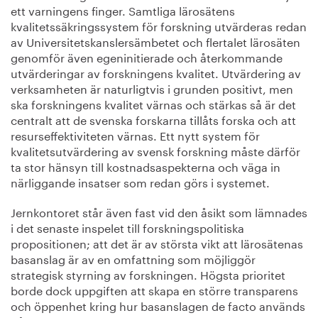
ett varningens finger. Samtliga lärosätens
kvalitetssäkringssystem för forskning utvärderas redan
av Universitetskanslersämbetet och flertalet lärosäten
genomför även egeninitierade och återkommande
utvärderingar av forskningens kvalitet. Utvärdering av
verksamheten är naturligtvis i grunden positivt, men
ska forskningens kvalitet värnas och stärkas så är det
centralt att de svenska forskarna tillåts forska och att
resurseffektiviteten värnas. Ett nytt system för
kvalitetsutvärdering av svensk forskning måste därför
ta stor hänsyn till kostnadsaspekterna och väga in
närliggande insatser som redan görs i systemet.
Jernkontoret står även fast vid den åsikt som lämnades
i det senaste inspelet till forskningspolitiska
propositionen; att det är av största vikt att lärosätenas
basanslag är av en omfattning som möjliggör
strategisk styrning av forskningen. Högsta prioritet
borde dock uppgiften att skapa en större transparens
och öppenhet kring hur basanslagen de facto används