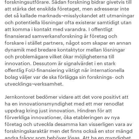
forskningsutförare. Sådan forskning bidrar givetvis till
att stärka det enskilda företaget, men adresserar inte
det så kallade marknads¬misslyckandet att utmaningar
och potentiella lösningar ofta existerar samtidigt utan
att komma i kontakt med varandra. I offentligt
finansierad samverkansforskning är företag och
forskare i stället partners, något som skapar en annan
dynamik med bredare kontaktytor mellan lösningar
och problemägare vilket ökar möjligheterna till
innovation. Dessutom är signalvärdet i en stark
offentlig FoU-finansiering viktigt när internationella
bolag väljer var de ska förlägga sin forsknings- och
utvecklings¬verksamhet.
Jernkontoret bedömer vidare att det vore positivt att
ha en innovationsmyndighet med ett mer renodlat
uppdrag kring just innovation. Hindren för att
förverkliga innovationer, öka etableringen av nya
företag och utveckla desamma kan visserligen vara av
forskningskaraktär men det finns också en stor mängd
andra frågor som behöver lösas. Att ha en myndighet