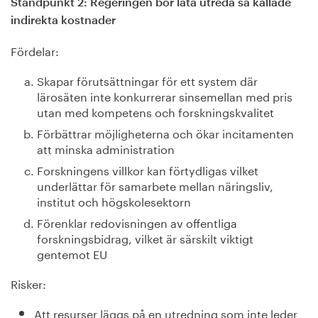
Ståndpunkt 2: Regeringen bör låta utreda så kallade
indirekta kostnader
Fördelar:
Skapar förutsättningar för ett system där
lärosäten inte konkurrerar sinsemellan med pris
utan med kompetens och forskningskvalitet
Förbättrar möjligheterna och ökar incitamenten
att minska administration
Forskningens villkor kan förtydligas vilket
underlättar för samarbete mellan näringsliv,
institut och högskolesektorn
Förenklar redovisningen av offentliga
forskningsbidrag, vilket är särskilt viktigt
gentemot EU
Risker:
Att resurser läggs på en utredning som inte leder