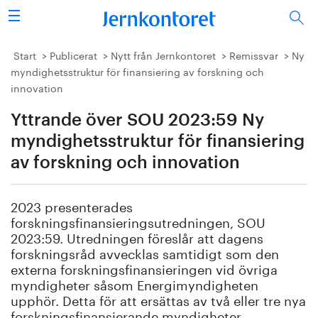
Sök
Stålindustrin
Start
Publicerat
Nytt från Jernkontoret
Remissvar
Ny
myndighetsstruktur för finansiering av forskning och
innovation
Vision 2050
Yttrande över SOU 2023:59 Ny
Forskning/utbildning
myndighetsstruktur för finansiering
Energi/miljö
av forskning och innovation
Vi tycker
2023 presenterades
forskningsfinansieringsutredningen, SOU
Publicerat
2023:59. Utredningen föreslår att dagens
forskningsråd avvecklas samtidigt som den
Bildbank
externa forskningsfinansieringen vid övriga
myndigheter såsom Energimyndigheten
upphör. Detta för att ersättas av två eller tre nya
Om oss
forskningsfinansierande myndigheter.