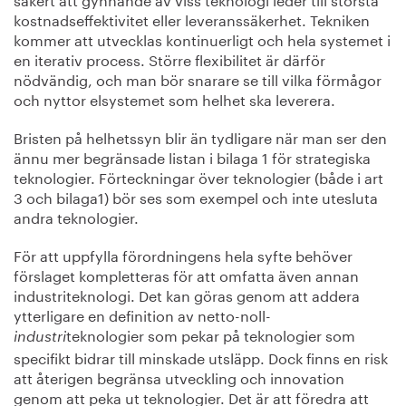
kostnadseffektivitet eller leveranssäkerhet. Tekniken
kommer att utvecklas kontinuerligt och hela systemet i
en iterativ process. Större flexibilitet är därför
nödvändig, och man bör snarare se till vilka förmågor
och nyttor elsystemet som helhet ska leverera.
Bristen på helhetssyn blir än tydligare när man ser den
ännu mer begränsade listan i bilaga 1 för strategiska
teknologier. Förteckningar över teknologier (både i art
3 och bilaga1) bör ses som exempel och inte utesluta
andra teknologier.
För att uppfylla förordningens hela syfte behöver
förslaget kompletteras för att omfatta även annan
industriteknologi. Det kan göras genom att addera
ytterligare en definition av netto-noll-
teknologier som pekar på teknologier som
industri
specifikt bidrar till minskade utsläpp. Dock finns en risk
att återigen begränsa utveckling och innovation
genom att peka ut teknologier. Det är att föredra att