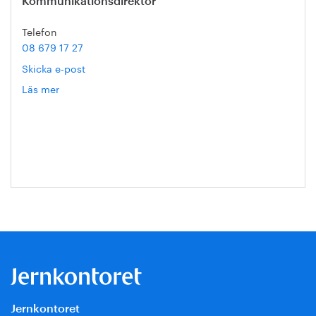
Kommunikationsdirektör
Telefon
08 679 17 27
Skicka e-post
Läs mer
om
Hanna
Escobar-
Jansson
Jernkontoret