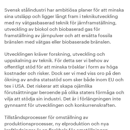
Svensk stålindustri har ambitiösa planer för att minska
sina utsläpp och ligger långt fram i teknikutveckling
med ny vätgasbaserad teknik för järnframställning,
utveckling av biokol och biobaserad gas för
framställning av järnpulver och att ersätta fossila
bränslen med vätgas eller biobaserade bränslen.
Utvecklingen kräver forskning, utveckling och
uppskalning av teknik. För detta ser vi behov av
offentligt stöd för att minska trösklar i form av höga
kostnader och risker. Dock ser vi med viss oro på den
ökning av andra statsstöd som sker både inom EU och
tex i USA. Det riskerar att skapa ojämlika
förutsättningar beroende på olika staters förmåga och
vilja att stödja sin industri. Det är i förlängningen inte
gynnsamt för utvecklingen och konkurrenskraften.
Tillståndsprocesser för omställning av
produktionsprocesser, ny elproduktion och nya
kraftledningar är en flaskhals för omställningen.