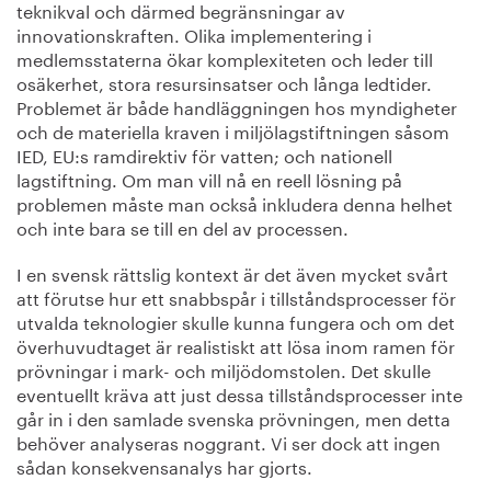
teknikval och därmed begränsningar av
innovationskraften. Olika implementering i
medlemsstaterna ökar komplexiteten och leder till
osäkerhet, stora resursinsatser och långa ledtider.
Problemet är både handläggningen hos myndigheter
och de materiella kraven i miljölagstiftningen såsom
IED, EU:s ramdirektiv för vatten; och nationell
lagstiftning. Om man vill nå en reell lösning på
problemen måste man också inkludera denna helhet
och inte bara se till en del av processen.
I en svensk rättslig kontext är det även mycket svårt
att förutse hur ett snabbspår i tillståndsprocesser för
utvalda teknologier skulle kunna fungera och om det
överhuvudtaget är realistiskt att lösa inom ramen för
prövningar i mark- och miljödomstolen. Det skulle
eventuellt kräva att just dessa tillståndsprocesser inte
går in i den samlade svenska prövningen, men detta
behöver analyseras noggrant. Vi ser dock att ingen
sådan konsekvensanalys har gjorts.