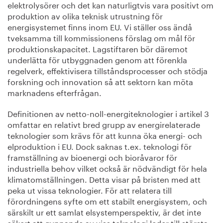
elektrolysörer och det kan naturligtvis vara positivt om
produktion av olika teknisk utrustning för
energisystemet finns inom EU. Vi ställer oss ändå
tveksamma till kommissionens förslag om mål för
produktionskapacitet. Lagstiftaren bör däremot
underlätta för utbyggnaden genom att förenkla
regelverk, effektivisera tillståndsprocesser och stödja
forskning och innovation så att sektorn kan möta
marknadens efterfrågan.
Definitionen av netto-noll-energiteknologier i artikel 3
omfattar en relativt bred grupp av energirelaterade
teknologier som krävs för att kunna öka energi- och
elproduktion i EU. Dock saknas t.ex. teknologi för
framställning av bioenergi och bioråvaror för
industriella behov vilket också är nödvändigt för hela
klimatomställningen. Detta visar på bristen med att
peka ut vissa teknologier. För att relatera till
förordningens syfte om ett stabilt energisystem, och
särskilt ur ett samlat elsystemperspektiv, är det inte
säkert att gynnande av viss teknologi leder till största