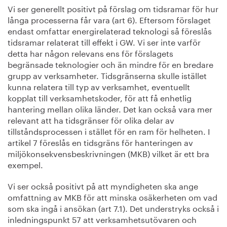
Vi ser generellt positivt på förslag om tidsramar för hur
långa processerna får vara (art 6). Eftersom förslaget
endast omfattar energirelaterad teknologi så föreslås
tidsramar relaterat till effekt i GW. Vi ser inte varför
detta har någon relevans ens för förslagets
begränsade teknologier och än mindre för en bredare
grupp av verksamheter. Tidsgränserna skulle istället
kunna relatera till typ av verksamhet, eventuellt
kopplat till verksamhetskoder, för att få enhetlig
hantering mellan olika länder. Det kan också vara mer
relevant att ha tidsgränser för olika delar av
tillståndsprocessen i stället för en ram för helheten. I
artikel 7 föreslås en tidsgräns för hanteringen av
miljökonsekvensbeskrivningen (MKB) vilket är ett bra
exempel.
Vi ser också positivt på att myndigheten ska ange
omfattning av MKB för att minska osäkerheten om vad
som ska ingå i ansökan (art 7.1). Det understryks också i
inledningspunkt 57 att verksamhetsutövaren och