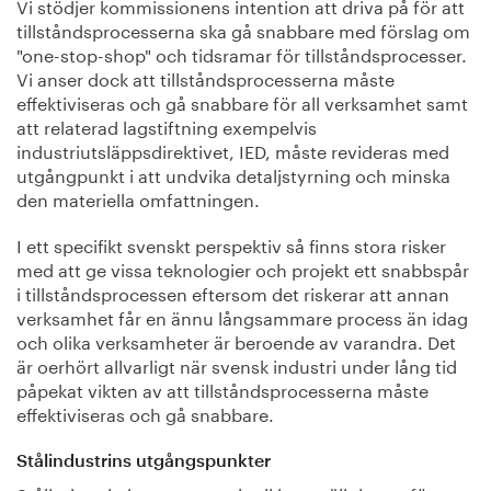
Vi stödjer kommissionens intention att driva på för att
tillståndsprocesserna ska gå snabbare med förslag om
"one-stop-shop" och tidsramar för tillståndsprocesser.
Vi anser dock att tillståndsprocesserna måste
effektiviseras och gå snabbare för all verksamhet samt
att relaterad lagstiftning exempelvis
industriutsläppsdirektivet, IED, måste revideras med
utgångpunkt i att undvika detaljstyrning och minska
den materiella omfattningen.
I ett specifikt svenskt perspektiv så finns stora risker
med att ge vissa teknologier och projekt ett snabbspår
i tillståndsprocessen eftersom det riskerar att annan
verksamhet får en ännu långsammare process än idag
och olika verksamheter är beroende av varandra. Det
är oerhört allvarligt när svensk industri under lång tid
påpekat vikten av att tillståndsprocesserna måste
effektiviseras och gå snabbare.
Stålindustrins utgångspunkter