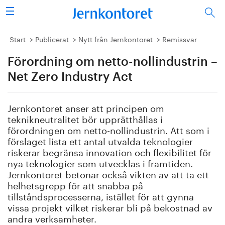
Sök
Stålindustrin
Start
Publicerat
Nytt från Jernkontoret
Remissvar
Förordning om netto-nollindustrin –
Vision 2050
Net Zero Industry Act
Forskning/utbildning
Jernkontoret anser att principen om
Energi/miljö
teknikneutralitet bör upprätthållas i
förordningen om netto-nollindustrin. Att som i
Vi tycker
förslaget lista ett antal utvalda teknologier
riskerar begränsa innovation och flexibilitet för
nya teknologier som utvecklas i framtiden.
Publicerat
Jernkontoret betonar också vikten av att ta ett
helhetsgrepp för att snabba på
Bildbank
tillståndsprocesserna, istället för att gynna
vissa projekt vilket riskerar bli på bekostnad av
Om oss
andra verksamheter.