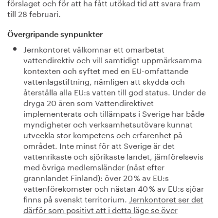
förslaget och för att ha fått utökad tid att svara fram
till 28 februari.
Övergripande synpunkter
Jernkontoret välkomnar ett omarbetat
vattendirektiv och vill samtidigt uppmärksamma
kontexten och syftet med en EU-omfattande
vattenlagstiftning, nämligen att skydda och
återställa alla EU:s vatten till god status. Under de
dryga 20 åren som Vattendirektivet
implementerats och tillämpats i Sverige har både
myndigheter och verksamhetsutövare kunnat
utveckla stor kompetens och erfarenhet på
området. Inte minst för att Sverige är det
vattenrikaste och sjörikaste landet, jämförelsevis
med övriga medlemsländer (näst efter
grannlandet Finland): över 20 % av EU:s
vattenförekomster och nästan 40 % av EU:s sjöar
finns på svenskt territorium.
Jernkontoret ser det
därför som positivt att i detta läge se över