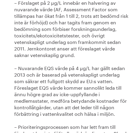
– Förslaget på 2 µg/L innebär en halvering av
nuvarande värde (AF, Assessment Factor som
tillämpas har ökat från 1 till 2, trots att bedömd risk
inte är förhöjd) och har tagits fram genom en
bedömning som förbiser forskningsunderlag,
toxicitets/ekotoxicitetstester, och övrigt
vetenskapligt underlag som framkommit sedan
2011. Jernkontoret anser att föreslaget värde
saknar vetenskaplig grund.
– Nuvarande EQS värde på 4 µg/L har gällt sedan
2013 och är baserad på vetenskapligt underlag
som säkrar ett fullgott skydd av EU:s vatten.
Föreslaget EQS värde kommer sannolikt leda till
ännu högre grad av icke-uppfyllande i
medlemsstater, medföra betydande kostnader för
kontrollåtgärder, utan att det leder till någon
förbättring i vattenkvalitet och hälsa i miljön.
– Prioriteringsprocessen som har lett fram till
förslaget har inte följt alla nödvändiga steg. Bland