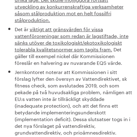
utveckling av konkurrenskraftiga verksamheter
såsom stålproduktion mot en helt fossilfri
stålproduktion.
Det är
viktigt att gränsvärden för vissa
vattenföroreningar som redan är lagstiftade, inte
sänks utöver de toxikologiskt/ekotoxikologiskt
tolerabla kvalitetsnormer som tagits fram.
Det
gäller till exempel nickel där Kommissionen
föreslår en halvering av nuvarande EQS värde.
Jernkontoret noterar att Kommissionen i sitt
förslag lyfter den översyn av Vattendirektivet, sk
fitness check, som avslutades 2019, och som
pekade på två huvudsakliga problem, nämligen att
EU:s vatten inte är tillräckligt skyddade
(inadequate protection), och att det finns ett
betydande implementeringsunderskott
(implementation deficit). Dessa slutsatser togs in i
det nya förslaget på vattendirektiv,
grundvattendirektiv, och prioämnesdirektiv.