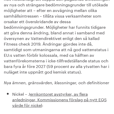
av nya och strängare bedömningsgrunder till utökade
möjligheter att – efter en avvägning mellan olika
samhällsintressen – tillåta vissa verksamheter som
orsakar ett överskridande av dessa
bedömningsgrunder. Möjligheter har funnits tidigare
att göra denna ändring, bland annat i samband med
översynen av Vattendirektivet enligt den så kallad
Fitness check 2019. Ändringar gjordes inte då,
samtidigt som utmaningarna att nå god vattenstatus i
EU:s vatten förblir kolossala, med ca hälften av
vattenförekomsterna i icke-tillfredställande status och
bara fyra år före 2027 (59 procent av alla ytvatten har i
nuläget inte uppnått god kemisk status).
Nya ämnen, gränsvärden, klassningar, och definitioner
Nickel – J
ernkontoret avstyrker, av flera
anledningar, Kommissionens förslag på nytt EQS
värde för nickel
: