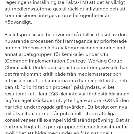
regeringens inställning (se Fakta-PM) att det är viktigt
att medlemsstaterna ges tillräckligt inflytande och att
kommissionen inte ges större befogenheter än
nödvändigt.
Beslutsprocessen behöver också ställas i ljuset av den
nuvarande processen för framtagande av prioriterade
ämnen. Processen leds av Kommissionen inom bland
annat arbetsgruppen för kemikalier under CIS
(Common Implementation Strategy, Working Group
Chemicals). Under den senaste prioriteringscykeln har
det framkommit kritik både från medlemsstater och
intressenter att tidsramarna inte har respekterats, och
den sk ´prioritization process´ påskyndats, vilket
resulterat i att flera EQS filer inte var färdigställda innan
lagförslaget skickades ut, ytterligare andra EQS värden
har icke-underbyggda gränsvärden. Ett beslut om nya
miljökvalitetsnormer får potentiellt stora rättsliga
konsekvenser till exempel vid tillståndsprövning.
Det är
därför viktigt att expertgrupper och medlemsstater får
möjlighet att bidra med underlag från nationellt