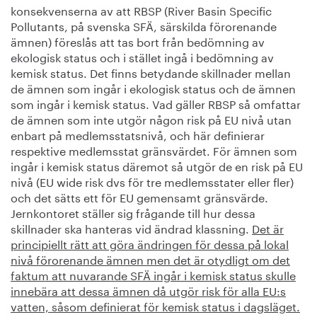
konsekvenserna av att RBSP (River Basin Specific
Pollutants, på svenska SFÄ, särskilda förorenande
ämnen) föreslås att tas bort från bedömning av
ekologisk status och i stället ingå i bedömning av
kemisk status. Det finns betydande skillnader mellan
de ämnen som ingår i ekologisk status och de ämnen
som ingår i kemisk status. Vad gäller RBSP så omfattar
de ämnen som inte utgör någon risk på EU nivå utan
enbart på medlemsstatsnivå, och här definierar
respektive medlemsstat gränsvärdet. För ämnen som
ingår i kemisk status däremot så utgör de en risk på EU
nivå (EU wide risk dvs för tre medlemsstater eller fler)
och det sätts ett för EU gemensamt gränsvärde.
Jernkontoret ställer sig frågande till hur dessa
skillnader ska hanteras vid ändrad klassning.
Det är
principiellt rätt att göra ändringen för dessa på lokal
nivå förorenande ämnen men det är otydligt om det
faktum att nuvarande SFÄ ingår i kemisk status skulle
innebära att dessa ämnen då utgör risk för alla EU:s
vatten, såsom definierat för kemisk status i dagsläget.