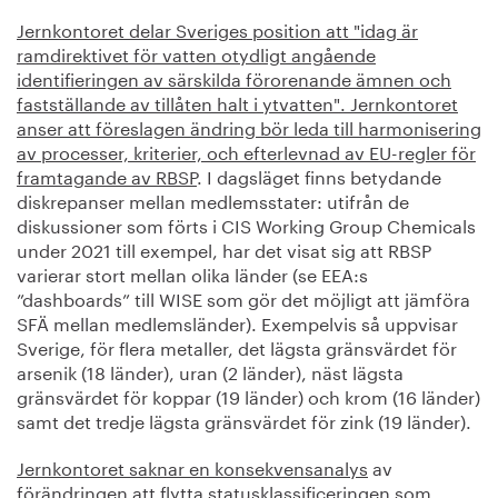
Jernkontoret delar Sveriges position att "idag är
ramdirektivet för vatten otydligt angående
identifieringen av särskilda förorenande ämnen och
fastställande av tillåten halt i ytvatten". Jernkontoret
anser att föreslagen ändring bör leda till harmonisering
av processer, kriterier, och efterlevnad av EU-regler för
framtagande av RBSP
. I dagsläget finns betydande
diskrepanser mellan medlemsstater: utifrån de
diskussioner som förts i CIS Working Group Chemicals
under 2021 till exempel, har det visat sig att RBSP
varierar stort mellan olika länder (se EEA:s
”dashboards” till WISE som gör det möjligt att jämföra
SFÄ mellan medlemsländer). Exempelvis så uppvisar
Sverige, för flera metaller, det lägsta gränsvärdet för
arsenik (18 länder), uran (2 länder), näst lägsta
gränsvärdet för koppar (19 länder) och krom (16 länder)
samt det tredje lägsta gränsvärdet för zink (19 länder).
Jernkontoret saknar en konsekvensanalys
av
förändringen att flytta statusklassificeringen som