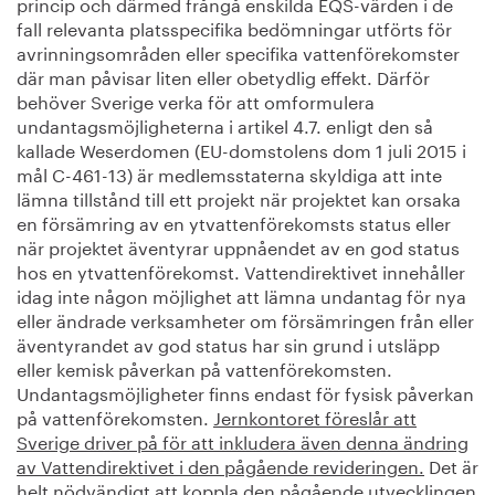
princip och därmed frångå enskilda EQS-värden i de
fall relevanta platsspecifika bedömningar utförts för
avrinningsområden eller specifika vattenförekomster
där man påvisar liten eller obetydlig effekt. Därför
behöver Sverige verka för att omformulera
undantagsmöjligheterna i artikel 4.7. enligt den så
kallade Weserdomen (EU-domstolens dom 1 juli 2015 i
mål C-461-13) är medlemsstaterna skyldiga att inte
lämna tillstånd till ett projekt när projektet kan orsaka
en försämring av en ytvattenförekomsts status eller
när projektet äventyrar uppnåendet av en god status
hos en ytvattenförekomst. Vattendirektivet innehåller
idag inte någon möjlighet att lämna undantag för nya
eller ändrade verksamheter om försämringen från eller
äventyrandet av god status har sin grund i utsläpp
eller kemisk påverkan på vattenförekomsten.
Undantagsmöjligheter finns endast för fysisk påverkan
på vattenförekomsten.
Jernkontoret föreslår att
Sverige driver på för att inkludera även denna ändring
av Vattendirektivet i den pågående revideringen.
Det är
helt nödvändigt att koppla den pågående utvecklingen