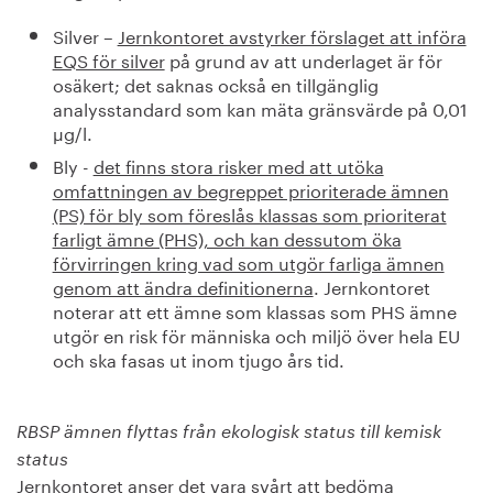
Silver –
Jernkontoret avstyrker förslaget att införa
EQS för silver
på grund av att underlaget är för
osäkert; det saknas också en tillgänglig
analysstandard som kan mäta gränsvärde på 0,01
µg/l.
Bly -
det finns stora risker med att utöka
omfattningen av begreppet prioriterade ämnen
(PS) för bly som föreslås klassas som prioriterat
farligt ämne (PHS), och kan dessutom öka
förvirringen kring vad som utgör farliga ämnen
genom att ändra definitionerna
. Jernkontoret
noterar att ett ämne som klassas som PHS ämne
utgör en risk för människa och miljö över hela EU
och ska fasas ut inom tjugo års tid.
RBSP ämnen flyttas från ekologisk status till kemisk
status
Jernkontoret anser det vara svårt att bedöma