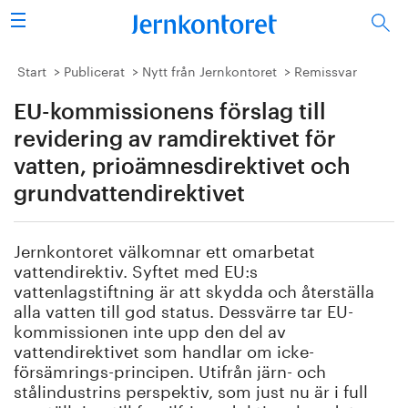
Sök
Stålindustrin
Start
Publicerat
Nytt från Jernkontoret
Remissvar
EU-kommissionens förslag till
Vision 2050
revidering av ramdirektivet för
Forskning/utbildning
vatten, prioämnesdirektivet och
grundvattendirektivet
Energi/miljö
Jernkontoret välkomnar ett omarbetat
Vi tycker
vattendirektiv. Syftet med EU:s
vattenlagstiftning är att skydda och återställa
Publicerat
alla vatten till god status. Dessvärre tar EU-
kommissionen inte upp den del av
Bildbank
vattendirektivet som handlar om icke-
försämrings-principen. Utifrån järn- och
Om oss
stålindustrins perspektiv, som just nu är i full