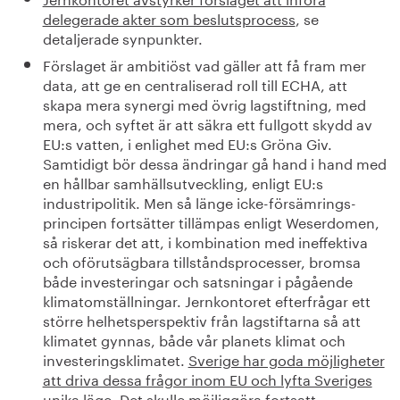
delegerade akter som beslutsprocess
, se
detaljerade synpunkter.
Förslaget är ambitiöst vad gäller att få fram mer
data, att ge en centraliserad roll till ECHA, att
skapa mera synergi med övrig lagstiftning, med
mera, och syftet är att säkra ett fullgott skydd av
EU:s vatten, i enlighet med EU:s Gröna Giv.
Samtidigt bör dessa ändringar gå hand i hand med
en hållbar samhällsutveckling, enligt EU:s
industripolitik. Men så länge icke-försämrings-
principen fortsätter tillämpas enligt Weserdomen,
så riskerar det att, i kombination med ineffektiva
och oförutsägbara tillståndsprocesser, bromsa
både investeringar och satsningar i pågående
klimatomställningar. Jernkontoret efterfrågar ett
större helhetsperspektiv från lagstiftarna så att
klimatet gynnas, både vår planets klimat och
investeringsklimatet.
Sverige har goda möjligheter
att driva dessa frågor inom EU och lyfta Sveriges
unika läge. Det skulle möjliggöra fortsatt