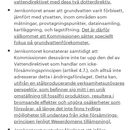
vattendirektivet med dess två dotterdirektiv.
Jernkontoret anser att grundvatten varit förbisett,
jämfört med ytvatten, inom områden som
mätningar, provtagningspunkter, datainsamling,
kartläggning, och lagstiftning.
Det är därför
välkommet att Kommissionen sätter speciellt
fokus på grundvattenförekomster.
Jernkontoret konstaterar samtidigt att
Kommissionen dessvärre inte tar upp den del av
Vattendirektivet som handlar om icke-
försämringsprincipen (artikel 4.7.), och alltså inte
adresserar detta i ändringsförslaget. Detta kan,
utifrån en stålproducerande verksamhetsutövares
perspektiv, som befinner sig mitt i en unik
omställning till fossilfri produktion, resultera i
bromsande effekter och utgöra osäkerheter som
försvårar, så länge det inte finns tydliga
möjligheter till undantag från icke-försämrings-
principen (enligt Weserdomens tillämpning).
Jernkontoret avstyrker förslaget att införa