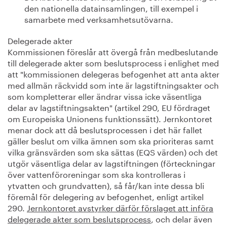
den nationella datainsamlingen, till exempel i
samarbete med verksamhetsutövarna.
Delegerade akter
Kommissionen föreslår att övergå från medbeslutande
till delegerade akter som beslutsprocess i enlighet med
att "kommissionen delegeras befogenhet att anta akter
med allmän räckvidd som inte är lagstiftningsakter och
som kompletterar eller ändrar vissa icke väsentliga
delar av lagstiftningsakten" (artikel 290, EU fördraget
om Europeiska Unionens funktionssätt). Jernkontoret
menar dock att då beslutsprocessen i det här fallet
gäller beslut om vilka ämnen som ska prioriteras samt
vilka gränsvärden som ska sättas (EQS värden) och det
utgör väsentliga delar av lagstiftningen (förteckningar
över vattenföroreningar som ska kontrolleras i
ytvatten och grundvatten), så får/kan inte dessa bli
föremål för delegering av befogenhet, enligt artikel
290.
Jernkontoret avstyrker därför förslaget att införa
delegerade akter som beslutsprocess
, och delar även