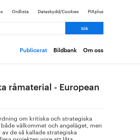
ss
Ordlista
Dataskydd/Cookies
PIAplus
Publicerat
Bildbank
Om oss
ka råmaterial - European
ordning om kritiska och strategiska
 är både välkommet och angeläget, men
 av de så kallade strategiska
fiera projekten vore att låta