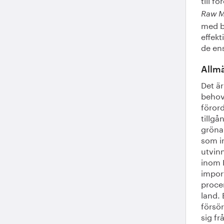
Raw M
med bä
effekt
de ens
Allm
Det är
behov 
förord
tillgå
gröna 
som in
utvin
inom 
import
proce
land. 
försör
sig fr