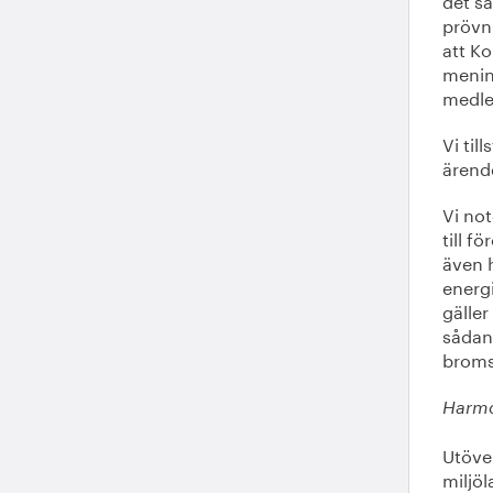
prövn
att K
menin
medlem
Vi til
ärend
Vi no
till f
även h
energi
gäller
sådant
broms
Harmo
Utöve
miljöl