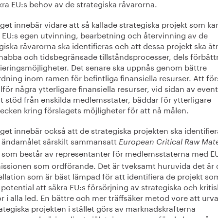
kra EU:s behov av de strategiska råvarorna.
get innebär vidare att så kallade strategiska projekt som ka
a EU:s egen utvinning, bearbetning och återvinning av de
giska råvarorna ska identifieras och att dessa projekt ska åt
snabba och tidsbegränsade tillståndsprocesser, dels förbätt
sieringsmöjligheter. Det senare ska uppnås genom bättre
ning inom ramen för befintliga finansiella resurser. Att för
illför några ytterligare finansiella resurser, vid sidan av event
gt stöd från enskilda medlemsstater, bäddar för ytterligare
ecken kring förslagets möjligheter för att nå målen.
get innebär också att de strategiska projekten ska identifie
r ändamålet särskilt sammansatt
European Critical Raw Mate
som består av representanter för medlemsstaterna med E
ssionen som ordförande. Det är tveksamt huruvida det är
llation som är bäst lämpad för att identifiera de projekt so
 potential att säkra EU:s försörjning av strategiska och kriti
r i alla led. En bättre och mer träffsäker metod vore att urva
ategiska projekten i stället görs av marknadskrafterna