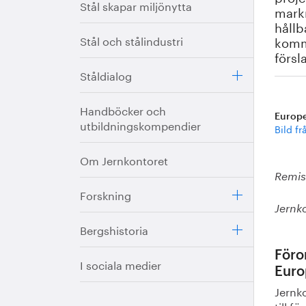
Stål skapar miljönytta
markn
hållb
Stål och stålindustri
komme
försl
Ståldialog
Handböcker och
Europe
utbildningskompendier
Bild f
Om Jernkontoret
Remis
Forskning
Jernk
Bergshistoria
Föro
I sociala medier
Euro
Jernk
till f