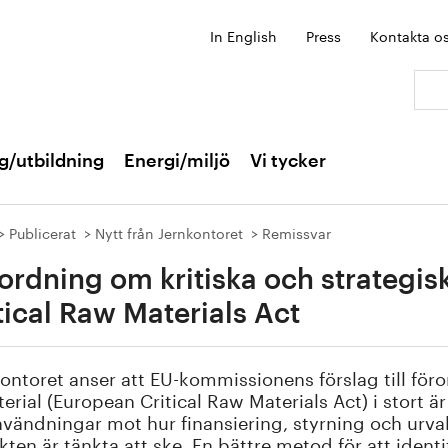
In English
Press
Kontakta o
Sök:
g/utbildning
Energi/miljö
Vi tycker
Publicerat
Nytt från Jernkontoret
Remissvar
ordning om kritiska och strategis
tical Raw Materials Act
ontoret anser att EU-kommissionens förslag till för
erial (European Critical Raw Materials Act) i stort
nvändningar mot hur finansiering, styrning och urval
kten är tänkta att ske. En bättre metod för att identi