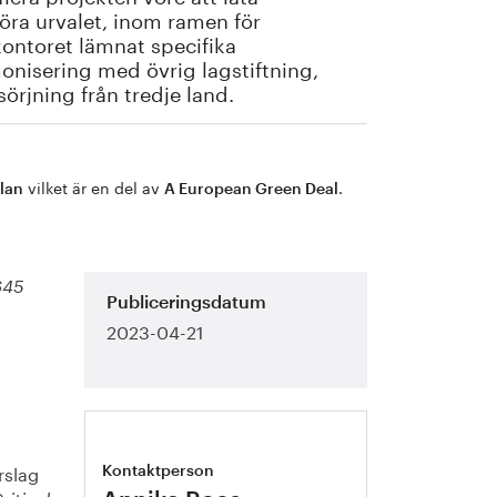
öra urvalet, inom ramen för
kontoret lämnat specifika
monisering med övrig lagstiftning,
örjning från tredje land.
vilket är en del av
.
Plan
A European Green Deal
645
Publiceringsdatum
2023-04-21
rslag
Kontaktperson