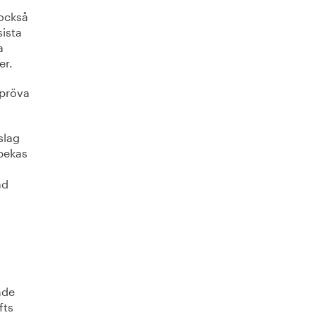
 också
ista
a
er.
 pröva
slag
 pekas
ad
nde
fts