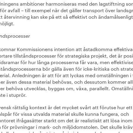
dningens ambitioner harmoniseras med den lagstiftning s
 för avfall – till exempel när det gäller transport över lands
tt återvinning kan ske på ett så effektivt och ändamålsenligt
öjligt.
tåndsprocesser
lkomnar Kommissionens intention att åstadkomma effektiva
rtare tillståndsprocesser för strategiska projekt, det är posi
dsramar för hur långa processerna får vara, men effektivis
lståndsprocesserna bör gälla även för icke-kritiska och strat
rial. Anledningen är att för att lyckas med omställningen i 
r även dessa material behövas, och dessutom kommer all
rer behöva utvecklas, byggas om, växa, parallellt. Omställ
nte i stuprör.
vensk rättslig kontext är det mycket svårt att förutse hur ett
lspår för vissa utvalda material skulle kunna fungera, och
ntoret ifrågasätter starkt om det är realistiskt att lösa inom
för prövningar i mark- och miljödomstolen. Det skulle kräv
 kallade specialspåret inte går in i den samlade svenska