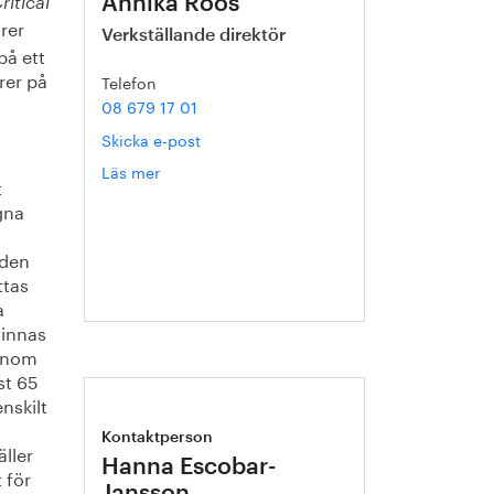
Annika Roos
itical
rer
Verkställande direktör
på ett
rer på
Telefon
08 679 17 01
Skicka e-post
Läs mer
om
t
Annika
gna
Roos
 den
ttas
a
vinnas
genom
st 65
nskilt
Kontaktperson
äller
Hanna Escobar-
 för
Jansson