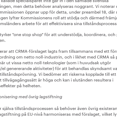
ingen, men detta behöver analyseras noggrant. Vi noterar
ommissionen öppnar upp för detta, under preambel 18, där s
gen lyfter Kommissionens roll att stödja och därmed främj
sländers arbete för att effektivisera sina tillståndsprocess
lstyrker "one stop shop" för att understödja, koordinera, och
en.
terar att CRMA-förslaget lagts fram tillsammans med ett för
örordning om netto noll-industrin, och i likhet med CRMA så
är ut vissa netto noll-teknologier (som i huvudsak utgör
/el genererande aktiviteter) för att behandlas skyndsamt v
 tillståndsprövning. Vi bedömer att riskerna kopplade till ett
 tillvägagångssätt är höga och kan i slutänden resultera i
effekter på helheten.
nisering med övrig lagstiftning
r själva tillståndsprocessen så behöver även övrig existera
agstiftning på EU-nivå harmoniseras med förslaget, vilket ly