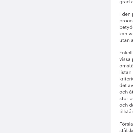
grad ä
I den
proces
betyde
kan v
utan a
Enkelt
vissa 
omstäl
listan
kriter
det av
och å
stor 
och d
tillst
Försla
stålsk