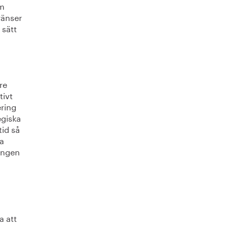
om
gränser
 sätt
re
tivt
ering
egiska
tid så
a
ningen
a att