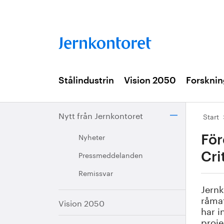
Stålindustrin
Vision 2050
Forsknin
Nytt från Jernkontoret
Start
Nyheter
För
Pressmeddelanden
Cri
Remissvar
Jernk
råmat
Vision 2050
har i
proje