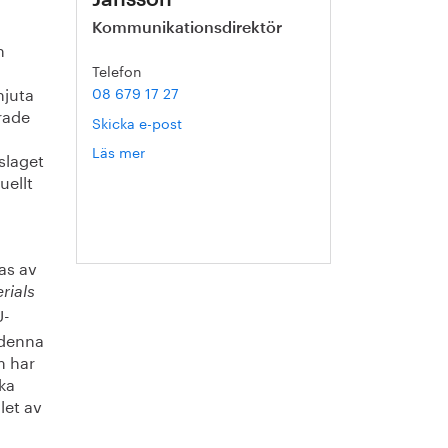
Kommunikationsdirektör
n
Telefon
njuta
08 679 17 27
rade
Skicka e-post
Läs mer
om
slaget
Hanna
uellt
Escobar-
Jansson
ras av
rials
U-
 denna
m har
ska
let av