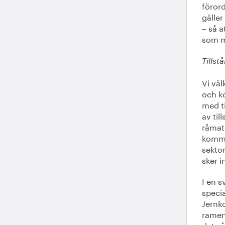
föror
gäller
– så a
som m
Tills
Vi vä
och ko
med ti
av til
råmate
komme
sekto
sker i
I en s
specia
Jernko
ramen 
det så