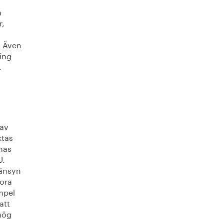
a
r,
. Även
ring
.
rav
ktas
knas
U.
hänsyn
tora
empel
att
 hög