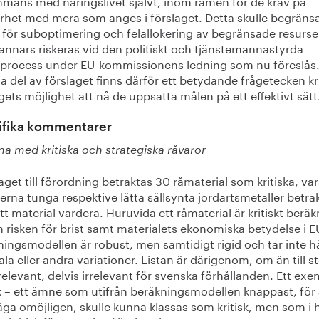
ammans med näringslivet självt, inom ramen för de krav på
arhet med mera som anges i förslaget. Detta skulle begräns
 för suboptimering och felallokering av begränsade resurse
 annars riskeras vid den politiskt och tjänstemannastyrda
sprocess under EU-kommissionens ledning som nu föreslås
a del av förslaget finns därför ett betydande frågetecken k
gets möjlighet att nå de uppsatta målen på ett effektivt sätt
ifika kommentarer
na med kritiska och strategiska råvaror
laget till förordning betraktas 30 råmaterial som kritiska, va
rna tunga respektive lätta sällsynta jordartsmetaller betra
t material vardera. Huruvida ett råmaterial är kritiskt berä
n risken för brist samt materialets ekonomiska betydelse i E
ningsmodellen är robust, men samtidigt rigid och tar inte 
okala eller andra variationer. Listan är därigenom, om än till s
relevant, delvis irrelevant för svenska förhållanden. Ett ex
lk – ett ämne som utifrån beräkningsmodellen knappast, för 
äga omöjligen, skulle kunna klassas som kritisk, men som i