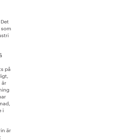
 Det
r som
stri
å
ts på
igt,
 är
nning
har
gnad,
 i
in är
t