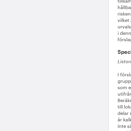
tills
hållb
risken
vilket
urval
i denn
försla
Spec
Listor
I förs
gruppe
som et
utifrå
Beräk
till l
delar 
är ka
inte s