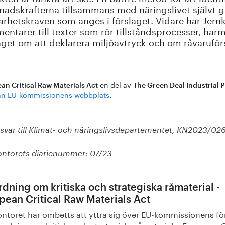
adskrafterna tillsammans med näringslivet självt g
arhetskraven som anges i förslaget. Vidare har Jern
ntarer till texter som rör tillståndsprocesser, har
aget om att deklarera miljöavtryck och om råvaruförs
en del av
an Critical Raw Materials Act
The Green Deal Industrial 
rån EU-kommissionens webbplats
.
svar till Klimat- och näringslivsdepartementet, KN2023/02
ontorets diarienummer: 07/23
rdning om kritiska och strategiska råmaterial -
pean Critical Raw Materials Act
ontoret har ombetts att yttra sig över EU-kommissionens fö
örordning om kritiska och strategiska råmaterial –