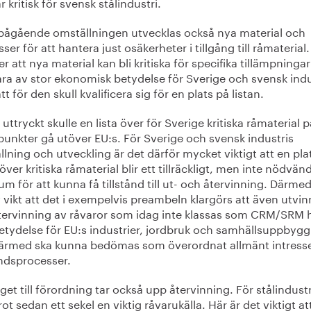
r kritisk för svensk stålindustri.
 pågående omställningen utvecklas också nya material och
ser för att hantera just osäkerheter i tillgång till råmaterial.
r att nya material kan bli kritiska för specifika tillämpninga
ara av stor ekonomisk betydelse för Sverige och svensk indu
tt för den skull kvalificera sig för en plats på listan.
 uttryckt skulle en lista över för Sverige kritiska råmaterial p
punkter gå utöver EU:s. För Sverige och svensk industris
lning och utveckling är det därför mycket viktigt att en pla
 över kritiska råmaterial blir ett tillräckligt, men inte nödvänd
ium för att kunna få tillstånd till ut- och återvinning. Därmed
 vikt att det i exempelvis preambeln klargörs att även utvi
tervinning av råvaror som idag inte klassas som CRM/SRM 
betydelse för EU:s industrier, jordbruk och samhällsuppbyg
ärmed ska kunna bedömas som överordnat allmänt intresse
åndsprocesser.
get till förordning tar också upp återvinning. För stålindustr
rot sedan ett sekel en viktig råvarukälla. Här är det viktigt at