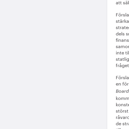
att sä
Försla
stärk
strate
dels 
finan
samord
inte t
statli
fråget
Försla
en fö
Board
kommi
konste
störst
råvaro
de str