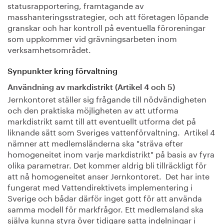
statusrapportering, framtagande av
masshanteringsstrategier, och att företagen löpande
granskar och har kontroll på eventuella föroreningar
som uppkommer vid grävningsarbeten inom
verksamhetsområdet.
Synpunkter kring förvaltning
Användning av markdistrikt (Artikel 4 och 5)
Jernkontoret ställer sig frågande till nödvändigheten
och den praktiska möjligheten av att utforma
markdistrikt samt till att eventuellt utforma det på
liknande sätt som Sveriges vattenförvaltning. Artikel 4
nämner att medlemsländerna ska "sträva efter
homogeneitet inom varje markdistrikt" på basis av fyra
olika parametrar. Det kommer aldrig bli tillräckligt för
att nå homogeneitet anser Jernkontoret. Det har inte
fungerat med Vattendirektivets implementering i
Sverige och bådar därför inget gott för att använda
samma modell för markfrågor. Ett medlemsland ska
själva kunna styra över tidigare satta indelningar i