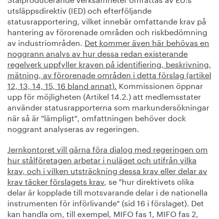
utsläppsdirektiv (IED) och efterföljande
statusrapportering, vilket innebär omfattande krav på
hantering av förorenade områden och riskbedömning
av industriområden.
Det kommer även här behövas en
noggrann analys av hur dessa redan existerande
regelverk uppfyller kraven på identifiering, beskrivning,
mätning, av förorenade områden i detta förslag (artikel
12, 13, 14, 15, 16 bland annat).
Kommissionen öppnar
upp för möjligheten (Artikel 14.2.) att medlemsstater
använder statusrapporterna som markundersökningar
när så är "lämpligt", omfattningen behöver dock
noggrant analyseras av regeringen.
Jernkontoret vill gärna föra dialog med regeringen om
hur stålföretagen arbetar i nuläget och utifrån vilka
krav, och i vilken utsträckning dessa krav eller delar av
krav täcker förslagets krav
, se "hur direktivets olika
delar är kopplade till motsvarande delar i de nationella
instrumenten för införlivande" (sid 16 i förslaget). Det
kan handla om, till exempel, MIFO fas 1, MIFO fas 2,