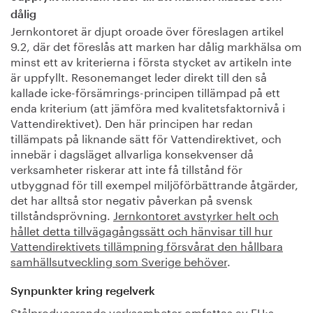
dålig
Jernkontoret är djupt oroade över föreslagen artikel
9.2, där det föreslås att marken har dålig markhälsa om
minst ett av kriterierna i första stycket av artikeln inte
är uppfyllt. Resonemanget leder direkt till den så
kallade icke-försämrings-principen tillämpad på ett
enda kriterium (att jämföra med kvalitetsfaktornivå i
Vattendirektivet). Den här principen har redan
tillämpats på liknande sätt för Vattendirektivet, och
innebär i dagsläget allvarliga konsekvenser då
verksamheter riskerar att inte få tillstånd för
utbyggnad för till exempel miljöförbättrande åtgärder,
det har alltså stor negativ påverkan på svensk
tillståndsprövning.
Jernkontoret avstyrker helt och
hållet detta tillvägagångssätt och hänvisar till hur
Vattendirektivets tillämpning försvårat den hållbara
samhällsutveckling som Sverige behöver
.
Synpunkter kring regelverk
Stålproducerande verksamheter omfattas av EU:s