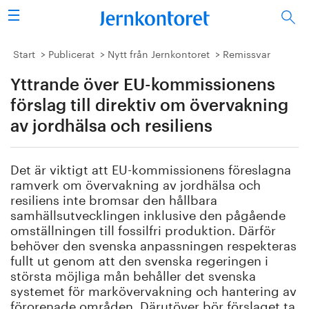
Sök
Stålindustrin
Start
Publicerat
Nytt från Jernkontoret
Remissvar
Yttrande över EU-kommissionens
Vision 2050
förslag till direktiv om övervakning
Forskning/utbildning
av jordhälsa och resiliens
Energi/miljö
Det är viktigt att EU-kommissionens föreslagna
ramverk om övervakning av jordhälsa och
Vi tycker
resiliens inte bromsar den hållbara
samhällsutvecklingen inklusive den pågående
Publicerat
omställningen till fossilfri produktion. Därför
behöver den svenska anpassningen respekteras
fullt ut genom att den svenska regeringen i
Bildbank
största möjliga mån behåller det svenska
systemet för markövervakning och hantering av
Om oss
förorenade områden. Därutöver bör förslaget ta