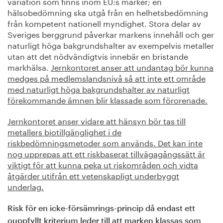
variation som finns inom EU:s marker; en
hälsobedömning ska utgå från en helhetsbedömning
från kompetent nationell myndighet. Stora delar av
Sveriges berggrund påverkar markens innehåll och ger
naturligt höga bakgrundshalter av exempelvis metaller
utan att det nödvändigtvis innebär en bristande
markhälsa.
Jernkontoret anser att undantag bör kunna
medges på medlemslandsnivå så att inte ett område
med naturligt höga bakgrundshalter av naturligt
förekommande ämnen blir klassade som förorenade.
Jernkontoret anser vidare att hänsyn bör tas till
metallers biotillgänglighet i de
riskbedömningsmetoder som används. Det kan inte
nog upprepas att ett riskbaserat tillvägagångssätt är
viktigt för att kunna peka ut riskområden och vidta
åtgärder utifrån ett vetenskapligt underbyggt
underlag.
Risk för en icke-försämrings-princip då endast ett
ouppfyllt kriterium leder till att marken klassas som