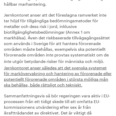
hållbar marhantering.
Jernkontoret anser att det föreslagna ramverket inte
tar höjd för tillgängliga bedömningsmetoder för
metaller och dess risk i jord, inklusive
biotillgänglighetsbedömningar (Annex 1 om
markhälsa). Även det riskbaserade tillvägagångssättet
som används i Sverige för att hantera förorenade
områden måste behållas, exempelvis ska potentiellt
förorenade områden
provtas systematiskt om de
inte
utgör betydande risker för människa och miljö.
inte
Jernkontoret anser således att det svenska systemet
för markövervakning och hantering av förorenade eller
potentiellt förorenade områden i största möjliga mån
ska behållas, både rättsligt och tekniskt.
Sammanfattningsvis så bör regeringen vara aktiv i EU-
processen från ett tidigt skede till att omfatta EU-
kommissionens utvärdering efter sex år från
ikraftträdandet av direktivet. Det är viktigt då