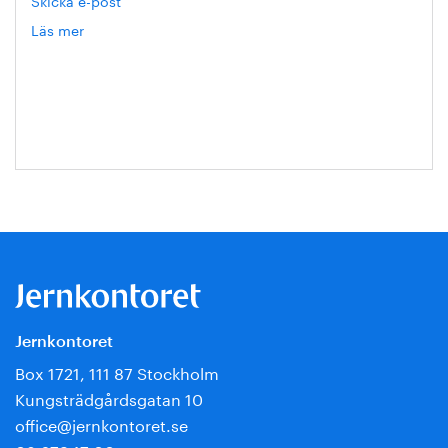
Läs mer
om
Hanna
Escobar-
Jansson
Jernkontoret
Box 1721, 111 87 Stockholm
Kungsträdgårdsgatan 10
office@jernkontoret.se