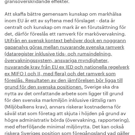
gränsöverskridande effekter.
Att skaffa bättre gemensam kunskap om markhälsa
inom EU är ett av syftena med förslaget - data är
centralt och kunskap om mark är en förutsättning för
det, därför föreslås ett ramverk för markövervakning.
Utifrån en svensk kontext behöver dock en noggrann
gapanalys göras mellan nuvarande svenska ramverk
(dataregister inklusive tids- och rumsindelning,
övervakningssystem, ansvariga myndigheter,
nuvarande krav från EU ex IED och nationella regelverk
ex MIFO I och II, med flera) och det ramverk som
föreslås. Resultaten av den jämförelsen bör ligga till
grund för den svenska positionen.
Sverige ska dra
nytta av det omfattande arbete som ligger till grund
för den svenska markmiljön inklusive rättslig ram
(Miljöbalkens krav), annars riskerar kostnaderna för
såväl stat som företag att skjuta i höjden på grund av
högre administrativ börda (övervakning, rapportering),
med efterföljande minimal miljönytta. Det kan också
riskera Sveriges position som föregångsland vad gäller