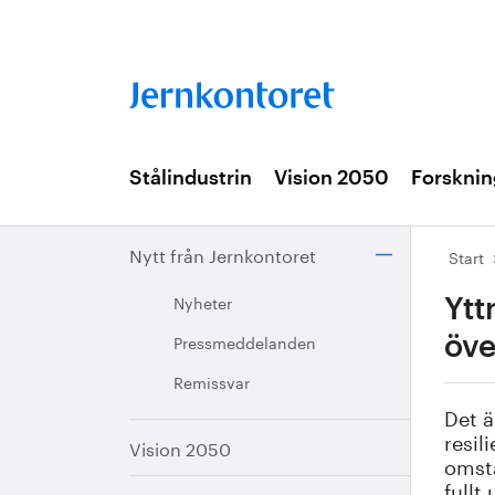
Stålindustrin
Vision 2050
Forsknin
Nytt från Jernkontoret
Start
Nyheter
Ytt
Pressmeddelanden
öve
Remissvar
Det ä
resil
Vision 2050
omstä
fullt