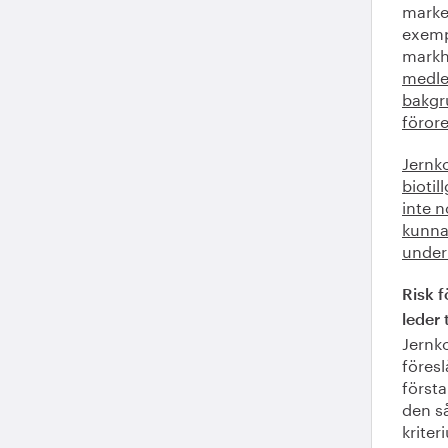
marke
exemp
markh
medle
bakgr
föror
Jernko
bioti
inte n
kunna 
under
Risk f
leder 
Jernko
föresl
första
den så
kriter