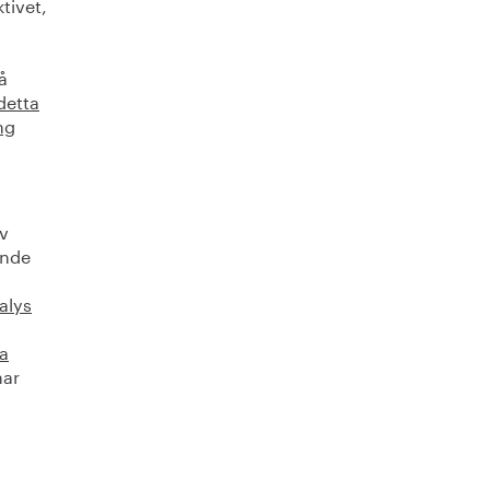
tivet,
å
detta
ng
iv
ande
alys
ta
ar