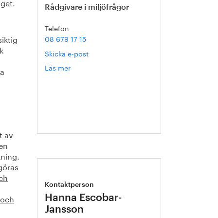
aget.
Rådgivare i miljöfrågor
Telefon
iktig
08 679 17 15
k
Skicka e-post
Läs mer
om
ka
Sophie
Carler
t av
 en
kning.
göras
och
Kontaktperson
 och
Hanna Escobar-
Jansson