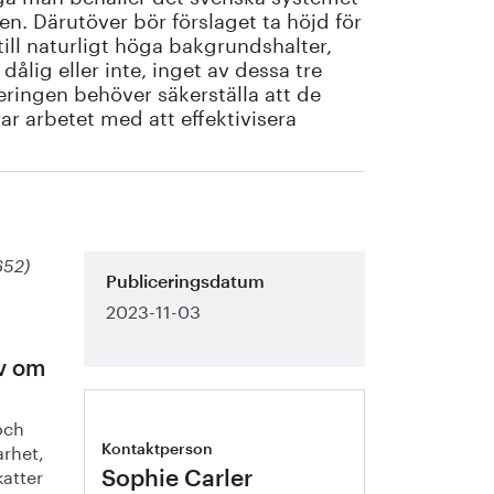
. Därutöver bör förslaget ta höjd för
ill naturligt höga bakgrundshalter,
ålig eller inte, inget av dessa tre
ringen behöver säkerställa att de
ar arbetet med att effektivisera
652)
Publiceringsdatum
2023-11-03
iv om
och
arhet,
Kontaktperson
katter
Sophie Carler