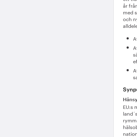
år frå
med st
och n
alldel
A
A
s
e
A
s
Synpu
Hänsyn
EU:s 
land´
rymma
hälso
natio