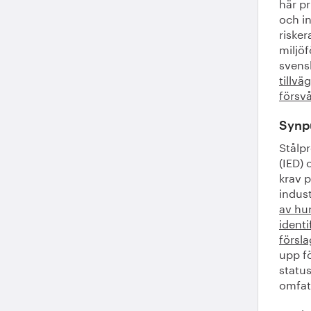
här pr
och i
risker
miljöf
svens
tillvä
försv
Synpu
Stålp
(IED) 
krav 
indus
av hu
identi
försla
upp fö
statu
omfat