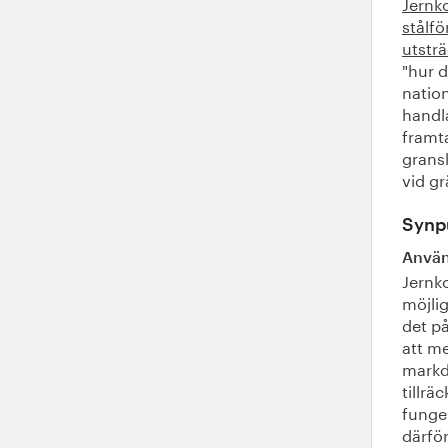
Jernk
stålfö
utsträ
"hur d
nation
handla
framt
grans
vid g
Synpu
Använd
Jernko
möjlig
det p
att m
markdi
tillrä
funge
därfö