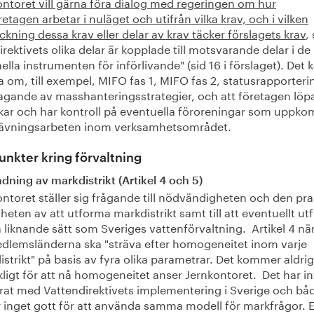
ontoret vill gärna föra dialog med regeringen om hur
retagen arbetar i nuläget och utifrån vilka krav, och i vilken
ckning dessa krav eller delar av krav täcker förslagets krav
,
irektivets olika delar är kopplade till motsvarande delar i de
ella instrumenten för införlivande" (sid 16 i förslaget). Det 
 om, till exempel, MIFO fas 1, MIFO fas 2, statusrapporteri
agande av masshanteringsstrategier, och att företagen lö
kar och har kontroll på eventuella föroreningar som uppk
rävningsarbeten inom verksamhetsområdet.
nkter kring förvaltning
ning av markdistrikt (Artikel 4 och 5)
ntoret ställer sig frågande till nödvändigheten och den pra
heten av att utforma markdistrikt samt till att eventuellt u
å liknande sätt som Sveriges vattenförvaltning. Artikel 4 n
edlemsländerna ska "sträva efter homogeneitet inom varje
strikt" på basis av fyra olika parametrar. Det kommer aldrig 
ckligt för att nå homogeneitet anser Jernkontoret. Det har in
rat med Vattendirektivets implementering i Sverige och bå
r inget gott för att använda samma modell för markfrågor. E