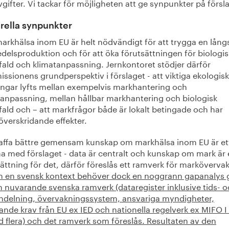
gifter. Vi tackar för möjligheten att ge synpunkter på försl
rella synpunkter
arkhälsa inom EU är helt nödvändigt för att trygga en långs
delsproduktion och för att öka förutsättningen för biologis
ald och klimatanpassning. Jernkontoret stödjer därför
sionens grundperspektiv i förslaget - att viktiga ekologis
ingar lyfts mellan exempelvis markhantering och
tanpassning, mellan hållbar markhantering och biologisk
ald och – att markfrågor både är lokalt betingade och har
överskridande effekter.
kaffa bättre gemensam kunskap om markhälsa inom EU är et
na med förslaget - data är centralt och kunskap om mark är
ättning för det, därför föreslås ett ramverk för marköverva
ån en svensk kontext behöver dock en noggrann gapanalys 
n nuvarande svenska ramverk (dataregister inklusive tids- 
ndelning, övervakningssystem, ansvariga myndigheter,
ande krav från EU ex IED och nationella regelverk ex MIFO I
d flera) och det ramverk som föreslås. Resultaten av den