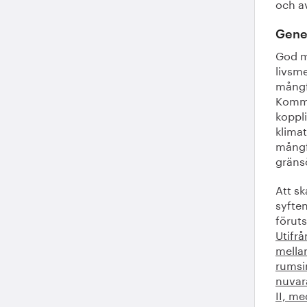
och av
Gene
God m
livsme
mångf
Kommis
koppl
klima
mångf
gräns
Att s
syfte
föruts
Utifr
mella
rumsi
nuvar
II, me