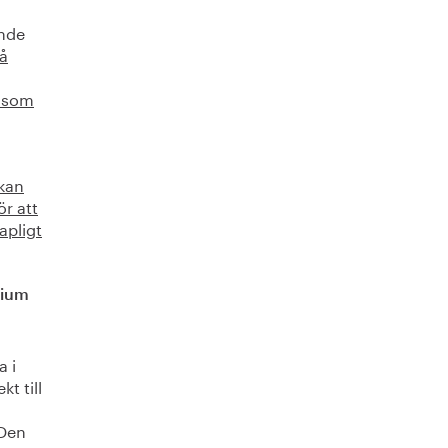
ande
å
e som
 kan
ör att
apligt
rium
a i
t till
 Den