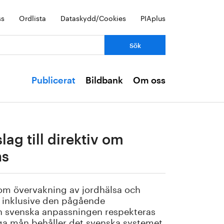
ss
Ordlista
Dataskydd/Cookies
PIAplus
Publicerat
Bildbank
Om oss
ag till direktiv om
ns
 om övervakning av jordhälsa och
n inklusive den pågående
den svenska anpassningen respekteras
iga mån behåller det svenska systemet