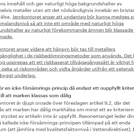
ns innehåll och ger naturligt höga bakgrundshalter av
elvis metaller utan att det nödvändigtvis innebär en brist
älsa.
Jernkontoret anser att undantag bör kunna medges p
mslandsnivå så att inte ett område med naturligt höga
undshalter av naturligt förekommande ämnen blir klassad
enade.
ntoret anser vidare att hänsyn bör tas till metallers
llgänglighet i de riskbedömningsmetoder som används. Det
og upprepas att ett riskbaserat tillvägagångssätt är viktigt f
peka ut riskområden och vidta åtgärder utifrån ett vetensk
byggt underlag.
ör en icke-försämrings-princip då endast ett ouppfyllt krite
till att marken klassas som dålig
ntoret är djupt oroade över föreslagen artikel 9.2, där det
ås att marken har dålig markhälsa om minst ett av kriteriern
 stycket av artikeln inte är uppfyllt. Resonemanget leder direk
 kallade icke-försämrings-principen tillämpad på ett enda
ium (att jämföra med kvalitetsfaktornivå i Vattendirektivet).