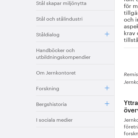
Stål skapar miljönytta
för m
tillg
Stål och stålindustri
och i
aspek
krav 
Ståldialog
tills
Handböcker och
utbildningskompendier
Om Jernkontoret
Remis
Jernk
Forskning
Bergshistoria
Yttr
över
I sociala medier
Jernk
företr
forskn