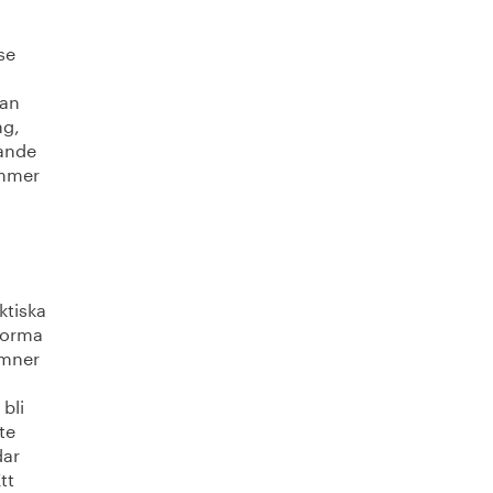
 se
kan
ng,
pande
ommer
ktiska
tforma
ämner
bli
te
dar
tt