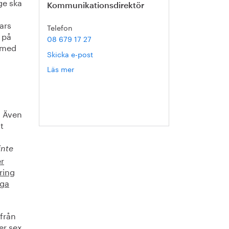
ge ska
Kommunikationsdirektör
ars
Telefon
 på
08 679 17 27
, med
Skicka e-post
Läs mer
om
Hanna
Escobar-
Jansson
. Även
t
inte
er
ring
iga
från
er sex