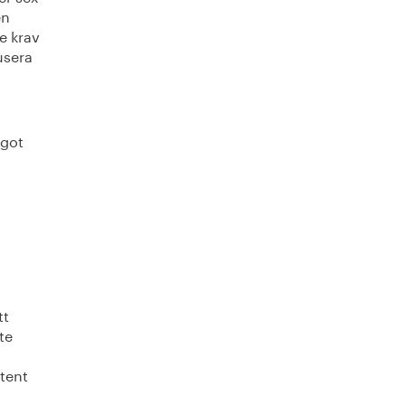
en
e krav
usera
ågot
tt
te
tent