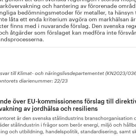
arkövervakning och hantering av förorenade områden
ängliga bedömningsmetoder för metaller, ta hänsyn t
nte låta ett enda kriterium avgöra om markhälsan är d
ter finns med i nuvarande förslag. Den svenska rege
och åtgärder som förslaget kan medföra inte försvår
tåndsprocesserna.
svar till Klimat- och näringslivsdepartementet (KN2023/03
ontorets diarienummer: 22/23
ande över EU-kommissionens förslag till direkt
vakning av jordhälsa och resiliens
ontoret är den svenska stålindustrins branschorganisation 
äder stålindustrin i frågor som berör energi, miljö och hållb
ing och utbildning, handelspolitik, standardisering, samt s