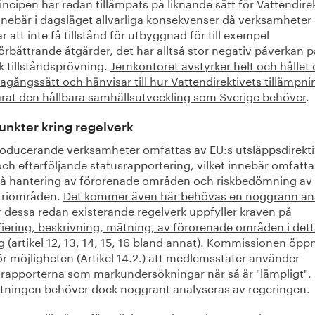
incipen har redan tillämpats på liknande sätt för Vattendirek
nnebär i dagsläget allvarliga konsekvenser då verksamheter
ar att inte få tillstånd för utbyggnad för till exempel
örbättrande åtgärder, det har alltså stor negativ påverkan p
k tillståndsprövning.
Jernkontoret avstyrker helt och hållet 
gagångssätt och hänvisar till hur Vattendirektivets tillämpni
årat den hållbara samhällsutveckling som Sverige behöver
.
nkter kring regelverk
roducerande verksamheter omfattas av EU:s utsläppsdirekt
och efterföljande statusrapportering, vilket innebär omfatt
på hantering av förorenade områden och riskbedömning av
triområden.
Det kommer även här behövas en noggrann an
r dessa redan existerande regelverk uppfyller kraven på
fiering, beskrivning, mätning, av förorenade områden i det
g (artikel 12, 13, 14, 15, 16 bland annat).
Kommissionen öppn
r möjligheten (Artikel 14.2.) att medlemsstater använder
srapporterna som markundersökningar när så är "lämpligt",
tningen behöver dock noggrant analyseras av regeringen.