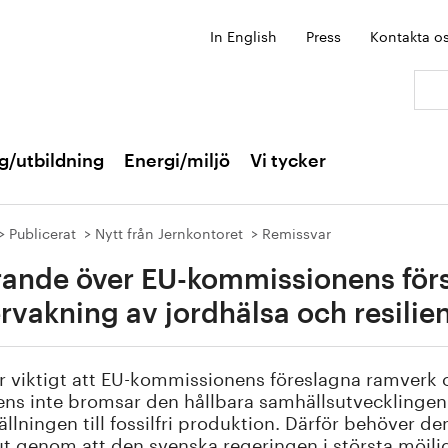
In English
Press
Kontakta o
Sök:
g/utbildning
Energi/miljö
Vi tycker
Publicerat
Nytt från Jernkontoret
Remissvar
rande över EU-kommissionens försl
rvakning av jordhälsa och resilie
r viktigt att EU-kommissionens föreslagna ramverk
iens inte bromsar den hållbara samhällsutvecklinge
llningen till fossilfri produktion. Därför behöver 
 ut genom att den svenska regeringen i största möjl