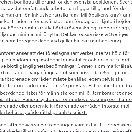
elsen bör ligga till grund för den svenska positionen.
Sveri
tta av det omfattande arbete som ligger till grund för den
a markmiljön inklusive rättslig ram (Miljöbalkens krav), ann
ar kostnaderna för såväl stat som företag att skjuta i höjden
 av högre administrativ börda (övervakning, rapportering)
öljande minimal miljönytta. Det kan också riskera Sveriges
ion som föregångsland vad gäller hållbar marhantering.
ntoret anser att det föreslagna ramverket inte tar höjd för
ngliga bedömningsmetoder för metaller och dess risk i jord,
sive biotillgänglighetsbedömningar (Annex 1 om markhälsa)
skbaserade tillvägagångssättet som används i Sverige för at
ra förorenade områden måste behållas, exempelvis ska
tiellt förorenade områden
provtas systematiskt om de
inte
 betydande risker för människa och miljö.
Jernkontoret ans
es att det svenska systemet för markövervakning och hante
orenade eller potentiellt förorenade områden i största möjl
a behållas, både rättsligt och tekniskt.
nfattningsvis så bör regeringen vara aktiv i EU-processen 
digt skede till att omfatta EU-kommissionens utvärdering eft