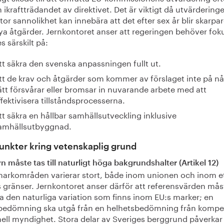
n ikraftträdandet av direktivet. Det är viktigt då utvärdering
or sannolikhet kan innebära att det efter sex år blir skarpar
ya åtgärder. Jernkontoret anser att regeringen behöver fok
es särskilt på:
tt säkra den svenska anpassningen fullt ut.
tt de krav och åtgärder som kommer av förslaget inte på n
ätt försvårar eller bromsar in nuvarande arbete med att
ffektivisera tillståndsprocesserna.
tt säkra en hållbar samhällsutveckling inklusive
amhällsutbyggnad.
nkter kring vetenskaplig grund
 måste tas till naturligt höga bakgrundshalter (Artikel 12)
markområden varierar stort, både inom unionen och inom e
s gränser. Jernkontoret anser därför att referensvärden mås
 den naturliga variation som finns inom EU:s marker; en
bedömning ska utgå från en helhetsbedömning från kompe
nell myndighet. Stora delar av Sveriges berggrund påverkar