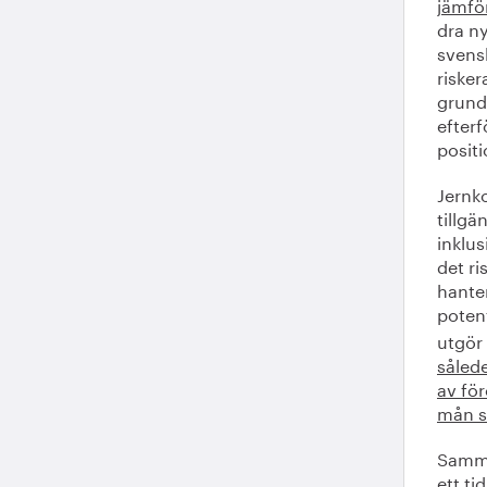
jämför
dra ny
svensk
risker
grund
efterf
posit
Jernko
tillgä
inklu
det ri
hante
poten
utgör
såled
av för
mån sk
Samma
ett ti