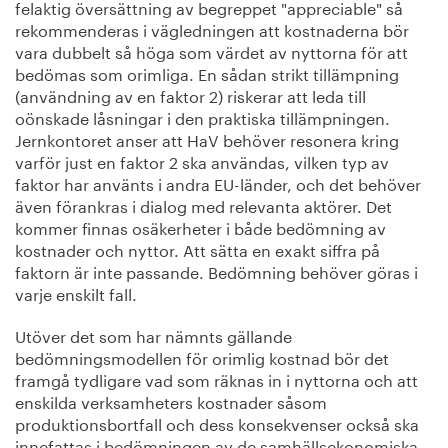
felaktig översättning av begreppet "appreciable" så
rekommenderas i vägledningen att kostnaderna bör
vara dubbelt så höga som värdet av nyttorna för att
bedömas som orimliga. En sådan strikt tillämpning
(användning av en faktor 2) riskerar att leda till
oönskade låsningar i den praktiska tillämpningen.
Jernkontoret anser att HaV behöver resonera kring
varför just en faktor 2 ska användas, vilken typ av
faktor har använts i andra EU-länder, och det behöver
även förankras i dialog med relevanta aktörer. Det
kommer finnas osäkerheter i både bedömning av
kostnader och nyttor. Att sätta en exakt siffra på
faktorn är inte passande. Bedömning behöver göras i
varje enskilt fall.
Utöver det som har nämnts gällande
bedömningsmodellen för orimlig kostnad bör det
framgå tydligare vad som räknas in i nyttorna och att
enskilda verksamheters kostnader såsom
produktionsbortfall och dess konsekvenser också ska
innefattas i bedömningen av de samhällsekonomiska