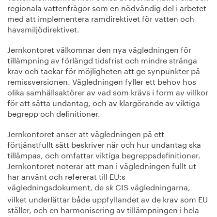
regionala vattenfrågor som en nödvändig del i arbetet
med att implementera ramdirektivet för vatten och
havsmiljödirektivet.
Jernkontoret välkomnar den nya vägledningen för
tillämpning av förlängd tidsfrist och mindre stränga
krav och tackar för möjligheten att ge synpunkter på
remissversionen. Vägledningen fyller ett behov hos
olika samhällsaktörer av vad som krävs i form av villkor
för att sätta undantag, och av klargörande av viktiga
begrepp och definitioner.
Jernkontoret anser att vägledningen på ett
förtjänstfullt sätt beskriver när och hur undantag ska
tillämpas, och omfattar viktiga begreppsdefinitioner.
Jernkontoret noterar att man i vägledningen fullt ut
har använt och refererat till EU:s
vägledningsdokument, de
CIS vägledningarna,
sk
vilket underlättar både uppfyllandet av de krav som EU
ställer, och en harmonisering av tillämpningen i hela