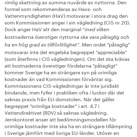
rimlig skattning av summa nuvärde av nyttorna. Den
formel som rekommenderas av Havs- och
Vattenmyndigheten (HaV) motsvarar i stora drag den
som Kommissionen anger i sin vägledning (CIS nr 20).
Dock anger HaV att den marginal ”
med vilken
kostnaderna överstiger nyttorna ska vara påtaglig och
. Men ordet "påtaglig"
ha en hög grad av tillförlitlighet”
motsvarar inte det engelska begreppet ”appreciable”
(som återfinns i CIS vägledningen). Om det ska krävas
att kostnaderna överstiger fördelarna ”påtagligt”
kommer Sverige ha en strängare syn på orimliga
kostnader än vad Kommissionen förväntar sig.
Kommissionens CIS-vägledningar är inte juridiskt
bindande, men fyller i praktiken ofta i luckor där det
saknas praxis från EU-domstolen. När det gäller
begreppet ”orimliga kostnader” i art. 4.7 i
Vattendirektivet (RDV) så saknas vägledning.
Jernkontoret anser att bedömningsmodellen för
orimliga kostnader inte ska ha en strängare tillämpning
i Sverige jämfört med övriga EU-länder. Utöver en