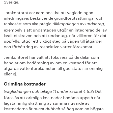
Sverige.
Jernkontoret ser som positivt att vägledningen
inledningsvis beskriver de grundförutsättningar och
tankesätt som ska prägla
,
tillämpningen av undantag
exempelvis att undantagen utgör en integrerad del av
kvalitetskraven och att undantag, när villkoren för det
uppfylls, utgör ett viktigt steg på vägen till åtgärder
och förbättring av respektive vattenförekomst.
Jernkontoret har valt att fokusera på de delar som
handlar om bedömning av om en kostnad för att
åtgärda vattenförekomsten till god status är orimlig
eller ej.
Orimliga kostnader
Det
(vägledningen och bilaga 1) under kapitel 4.5.3:
föreslås att orimliga kostnader bedöms uppstå när
lägsta rimlig skattning av summa nuvärde av
kostnaderna är
som en högsta
minst dubbelt så hög