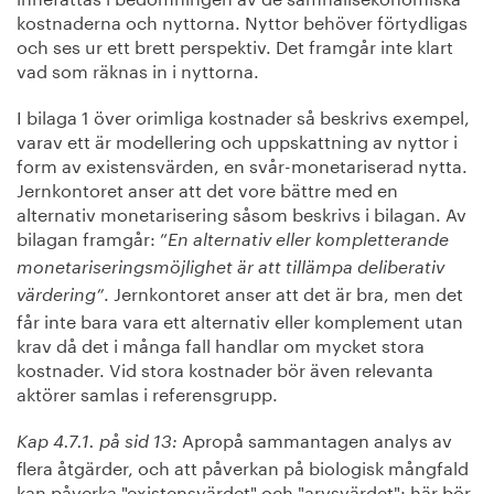
kostnaderna och nyttorna. Nyttor behöver förtydligas
och ses ur ett brett perspektiv. Det framgår inte klart
vad som räknas in i nyttorna.
I bilaga 1 över orimliga kostnader så beskrivs exempel,
varav ett är modellering och uppskattning av nyttor i
form av existensvärden, en svår-monetariserad nytta.
Jernkontoret anser att det vore bättre med en
alternativ monetarisering såsom beskrivs i bilagan. Av
bilagan framgår: ”
En alternativ eller kompletterande
monetariseringsmöjlighet är att tillämpa deliberativ
. Jernkontoret anser att det är bra, men det
värdering”
får inte bara vara ett alternativ eller komplement utan
krav då det i många fall handlar om mycket stora
kostnader. Vid stora kostnader bör även relevanta
aktörer samlas i referensgrupp.
Apropå sammantagen analys av
Kap 4.7.1. på sid 13:
flera åtgärder, och att påverkan på biologisk mångfald
kan påverka "existensvärdet" och "arvsvärdet": här bör