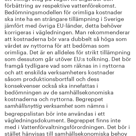
förbättring av respektive vattenförekomst.
Bedömningsmodellen för orimliga kostnader
ska inte ha en strängare tillämpning i Sverige
jämfört med övriga EU-länder, detta behöver
korrigeras i vägledningen. Man rekommenderar
att kostnaderna bör vara dubbelt så höga som
värdet av nyttorna för att bedömas som
orimliga. Det är en alldeles för strikt tillämpning
som dessutom går utöver EU:s tolkning. Det bör
framgå tydligare vad som räknas in i nyttorna
och att enskilda verksamheters kostnader
såsom produktionsbortfall och dess
konsekvenser också ska innefattas i
bedömningen av de samhällsekonomiska
kostnaderna och nyttorna. Begreppet
som nämns i
samhällsnyttig verksamhet
begreppslistan bör inte användas i ett
vägledningsdokument. Begreppet finns inte
med i Vattenförvaltningsförordningen. Det bör i
stället hänvisas till samhällsekonomiska behov