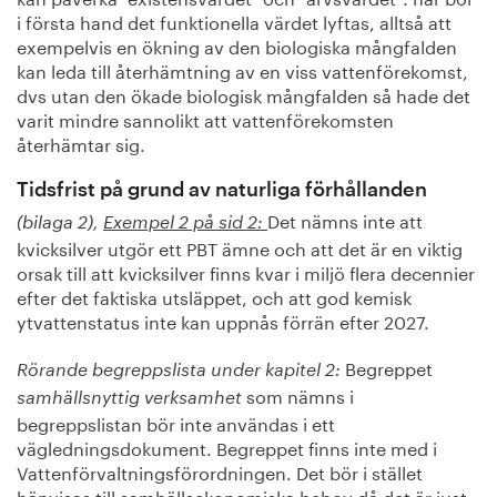
i första hand det funktionella värdet lyftas, alltså att
exempelvis en ökning av den biologiska mångfalden
kan leda till återhämtning av en viss vattenförekomst,
dvs utan den ökade biologisk mångfalden så hade det
varit mindre sannolikt att vattenförekomsten
återhämtar sig.
Tidsfrist på grund av naturliga förhållanden
Det nämns inte att
(bilaga 2),
Exempel 2 på sid 2:
kvicksilver utgör ett PBT ämne och att det är en viktig
orsak till att kvicksilver finns kvar i miljö flera decennier
efter det faktiska utsläppet, och att god kemisk
ytvattenstatus inte kan uppnås förrän efter 2027.
Begreppet
Rörande begreppslista under kapitel 2:
som nämns i
samhällsnyttig verksamhet
begreppslistan bör inte användas i ett
vägledningsdokument. Begreppet finns inte med i
Vattenförvaltningsförordningen. Det bör i stället
hänvisas till samhällsekonomiska behov då det är just