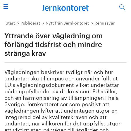
Sök
Stålindustrin
Start
Publicerat
Nytt från Jernkontoret
Remissvar
Yttrande över vägledning om
Vision 2050
förlängd tidsfrist och mindre
Forskning/utbildning
stränga krav
Energi/miljö
Vägledningen beskriver tydligt när och hur
undantag ska tillämpas och använder fullt ut
Vi tycker
EU:s vägledningsdokument vilket underlättar
både uppfyllandet av de krav som EU ställer,
Publicerat
och en harmonisering av tillämpningen i hela
Sverige. Jernkontoret ser som positivt att
vägledningen lyfter att undantagen utgör en
Bildbank
integrerad del av kvalitetskraven och att
undantag, när villkoren för det uppfylls, utgör
Om oss
ett viktigt steg på vägen till åtgärder och