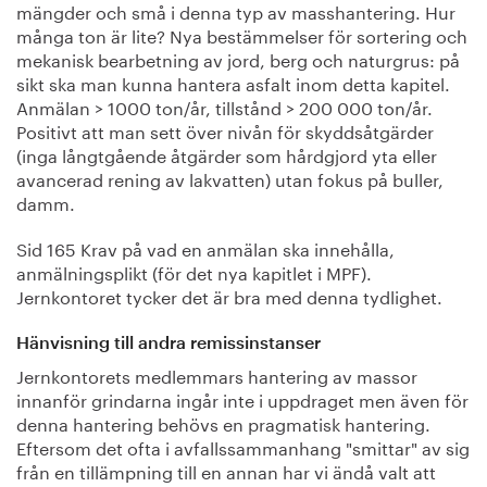
mängder och små i denna typ av masshantering. Hur
många ton är lite? Nya bestämmelser för sortering och
mekanisk bearbetning av jord, berg och naturgrus: på
sikt ska man kunna hantera asfalt inom detta kapitel.
Anmälan > 1000 ton/år, tillstånd > 200 000 ton/år.
Positivt att man sett över nivån för skyddsåtgärder
(inga långtgående åtgärder som hårdgjord yta eller
avancerad rening av lakvatten) utan fokus på buller,
damm.
Sid 165 Krav på vad en anmälan ska innehålla,
anmälningsplikt (för det nya kapitlet i MPF).
Jernkontoret tycker det är bra med denna tydlighet.
Hänvisning till andra remissinstanser
Jernkontorets medlemmars hantering av massor
innanför grindarna ingår inte i uppdraget men även för
denna hantering behövs en pragmatisk hantering.
Eftersom det ofta i avfallssammanhang "smittar" av sig
från en tillämpning till en annan har vi ändå valt att