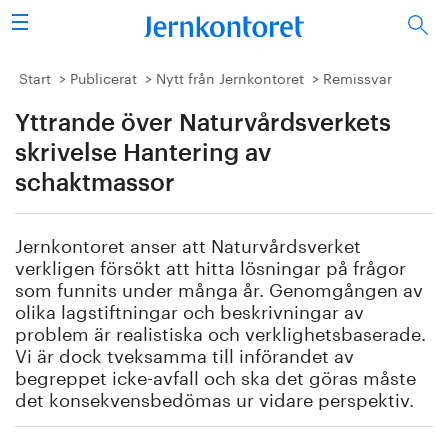
Sök
Stålindustrin
Start
Publicerat
Nytt från Jernkontoret
Remissvar
Yttrande över Naturvårdsverkets
Vision 2050
skrivelse Hantering av
Forskning/utbildning
schaktmassor
Energi/miljö
Jernkontoret anser att Naturvårdsverket
verkligen försökt att hitta lösningar på frågor
Vi tycker
som funnits under många år. Genomgången av
olika lagstiftningar och beskrivningar av
Publicerat
problem är realistiska och verklighetsbaserade.
Vi är dock tveksamma till införandet av
begreppet icke-avfall och ska det göras måste
Bildbank
det konsekvensbedömas ur vidare perspektiv.
Om oss