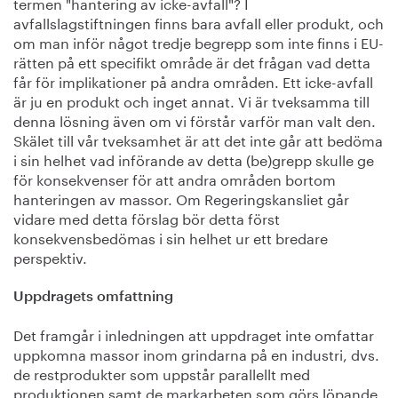
termen "hantering av icke-avfall"? I
avfallslagstiftningen finns bara avfall eller produkt, och
om man inför något tredje begrepp som inte finns i EU-
rätten på ett specifikt område är det frågan vad detta
får för implikationer på andra områden. Ett icke-avfall
är ju en produkt och inget annat. Vi är tveksamma till
denna lösning även om vi förstår varför man valt den.
Skälet till vår tveksamhet är att det inte går att bedöma
i sin helhet vad införande av detta (be)grepp skulle ge
för konsekvenser för att andra områden bortom
hanteringen av massor. Om Regeringskansliet går
vidare med detta förslag bör detta först
konsekvensbedömas i sin helhet ur ett bredare
perspektiv.
Uppdragets omfattning
Det framgår i inledningen att uppdraget inte omfattar
uppkomna massor inom grindarna på en industri, dvs.
de restprodukter som uppstår parallellt med
produktionen samt de markarbeten som görs löpande