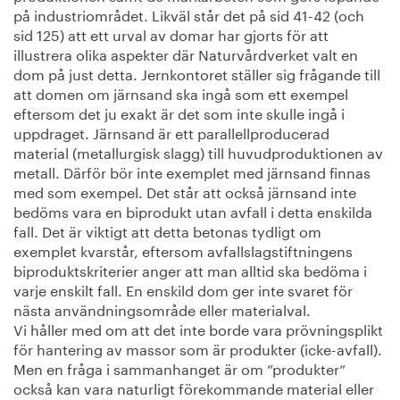
på industriområdet. Likväl står det på sid 41-42 (och
sid 125) att ett urval av domar har gjorts för att
illustrera olika aspekter där Naturvårdverket valt en
dom på just detta. Jernkontoret ställer sig frågande till
att domen om järnsand ska ingå som ett exempel
eftersom det ju exakt är det som inte skulle ingå i
uppdraget. Järnsand är ett parallellproducerad
material (metallurgisk slagg) till huvudproduktionen av
metall. Därför bör inte exemplet med järnsand finnas
med som exempel. Det står att också järnsand inte
bedöms vara en biprodukt utan avfall i detta enskilda
fall. Det är viktigt att detta betonas tydligt om
exemplet kvarstår, eftersom avfallslagstiftningens
biproduktskriterier anger att man alltid ska bedöma i
varje enskilt fall. En enskild dom ger inte svaret för
nästa användningsområde eller materialval.
Vi håller med om att det inte borde vara prövningsplikt
för hantering av massor som är produkter (icke-avfall).
Men en fråga i sammanhanget är om ”produkter”
också kan vara naturligt förekommande material eller