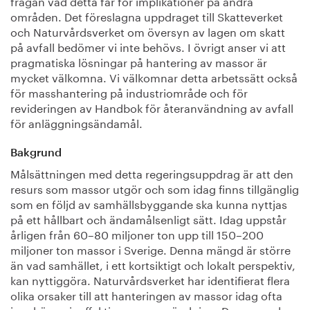
frågan vad detta får för implikationer på andra
områden. Det föreslagna uppdraget till Skatteverket
och Naturvårdsverket om översyn av lagen om skatt
på avfall bedömer vi inte behövs. I övrigt anser vi att
pragmatiska lösningar på hantering av massor är
mycket välkomna. Vi välkomnar detta arbetssätt också
för masshantering på industriområde och för
revideringen av Handbok för återanvändning av avfall
för anläggningsändamål.
Bakgrund
Målsättningen med detta regeringsuppdrag är att den
resurs som massor utgör och som idag finns tillgänglig
som en följd av samhällsbyggande ska kunna nyttjas
på ett hållbart och ändamålsenligt sätt. Idag uppstår
årligen från 60–80 miljoner ton upp till 150–200
miljoner ton massor i Sverige. Denna mängd är större
än vad samhället, i ett kortsiktigt och lokalt perspektiv,
kan nyttiggöra. Naturvårdsverket har identifierat flera
olika orsaker till att hanteringen av massor idag ofta
innebär en ineffektiv resursanvändning. Dessa orsaker