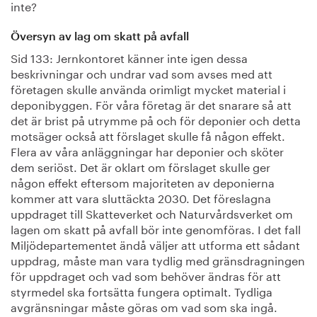
inte?
Översyn av lag om skatt på avfall
Sid 133: Jernkontoret känner inte igen dessa
beskrivningar och undrar vad som avses med att
företagen skulle använda orimligt mycket material i
deponibyggen. För våra företag är det snarare så att
det är brist på utrymme på och för deponier och detta
motsäger också att förslaget skulle få någon effekt.
Flera av våra anläggningar har deponier och sköter
dem seriöst. Det är oklart om förslaget skulle ger
någon effekt eftersom majoriteten av deponierna
kommer att vara sluttäckta 2030. Det föreslagna
uppdraget till Skatteverket och Naturvårdsverket om
lagen om skatt på avfall bör inte genomföras. I det fall
Miljödepartementet ändå väljer att utforma ett sådant
uppdrag, måste man vara tydlig med gränsdragningen
för uppdraget och vad som behöver ändras för att
styrmedel ska fortsätta fungera optimalt. Tydliga
avgränsningar måste göras om vad som ska ingå.