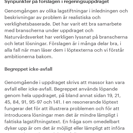
Synpunkter på förslagen i regeringsuppdraget
Genomgången av olika lagstiftningar i inledningen och
beskrivningar av problem är realistiska och
verklighetsbaserade. Det har varit ett bra samarbete
med branscherna under uppdraget och
Naturvårdsverket har verkligen lyssnat på branscherna
och letat lösningar. Förslagen är i många delar bra, i
alla fall när man läser dem i löptexterna och vi förstår
ambitionerna bakom.
Begreppet icke-avfall
Genomgående i uppdraget skrivs att massor kan vara
avfall eller icke-avfall. Begreppet används löpande
genom hela uppdraget, på bland annat sidan 19, 21,
45, 84, 91, 95-97 och 141. I en resonerande löptext
fungerar det för att illustrera problemen och för att
introducera lösningar men det är mindre lämpligt i
faktiska lagstiftningstext. En fråga som omedelbart
dyker upp är om det är möjligt eller lämpligt att införa