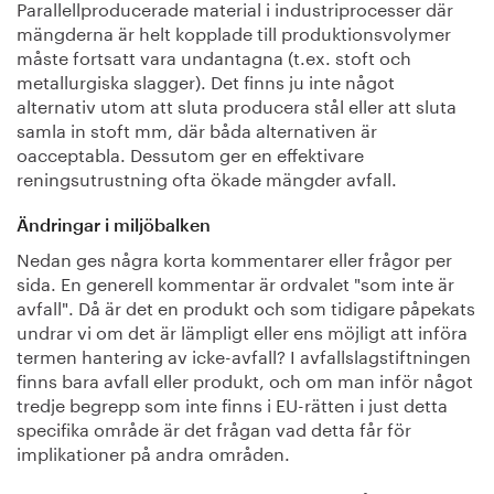
Parallellproducerade material i industriprocesser där
mängderna är helt kopplade till produktionsvolymer
måste fortsatt vara undantagna (t.ex. stoft och
metallurgiska slagger). Det finns ju inte något
alternativ utom att sluta producera stål eller att sluta
samla in stoft mm, där båda alternativen är
oacceptabla. Dessutom ger en effektivare
reningsutrustning ofta ökade mängder avfall.
Ändringar i miljöbalken
Nedan ges några korta kommentarer eller frågor per
sida. En generell kommentar är ordvalet "som inte är
avfall". Då är det en produkt och som tidigare påpekats
undrar vi om det är lämpligt eller ens möjligt att införa
termen hantering av icke-avfall? I avfallslagstiftningen
finns bara avfall eller produkt, och om man inför något
tredje begrepp som inte finns i EU-rätten i just detta
specifika område är det frågan vad detta får för
implikationer på andra områden.