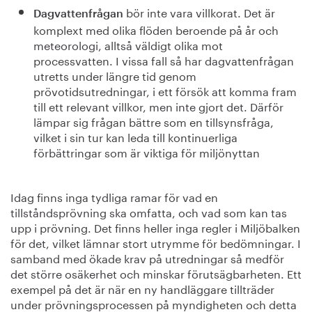
bör inte vara villkorat. Det är
Dagvattenfrågan
komplext med olika flöden beroende på år och
meteorologi, alltså väldigt olika mot
processvatten. I vissa fall så har dagvattenfrågan
utretts under längre tid genom
prövotidsutredningar, i ett försök att komma fram
till ett relevant villkor, men inte gjort det. Därför
lämpar sig frågan bättre som en tillsynsfråga,
vilket i sin tur kan leda till kontinuerliga
förbättringar som är viktiga för miljönyttan
Idag finns inga tydliga ramar för vad en
tillståndsprövning ska omfatta, och vad som kan tas
upp i prövning. Det finns heller inga regler i Miljöbalken
för det, vilket lämnar stort utrymme för bedömningar. I
samband med ökade krav på utredningar så medför
det större osäkerhet och minskar förutsägbarheten. Ett
exempel på det är när en ny handläggare tillträder
under prövningsprocessen på myndigheten och detta