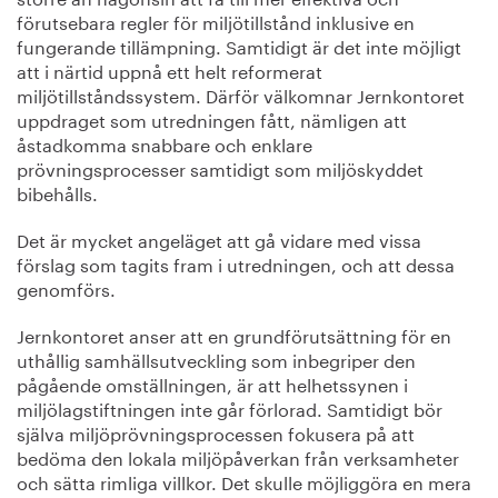
förutsebara regler för miljötillstånd inklusive en
fungerande tillämpning. Samtidigt är det inte möjligt
att i närtid uppnå ett helt reformerat
miljötillståndssystem. Därför välkomnar Jernkontoret
uppdraget som utredningen fått, nämligen att
åstadkomma snabbare och enklare
prövningsprocesser samtidigt som miljöskyddet
bibehålls.
Det är mycket angeläget att gå vidare med vissa
förslag som tagits fram i utredningen, och att dessa
genomförs.
Jernkontoret anser att en grundförutsättning för en
uthållig samhällsutveckling som inbegriper den
pågående omställningen, är att helhetssynen i
miljölagstiftningen inte går förlorad. Samtidigt bör
själva miljöprövningsprocessen fokusera på att
bedöma den lokala miljöpåverkan från verksamheter
och sätta rimliga villkor. Det skulle möjliggöra en mera