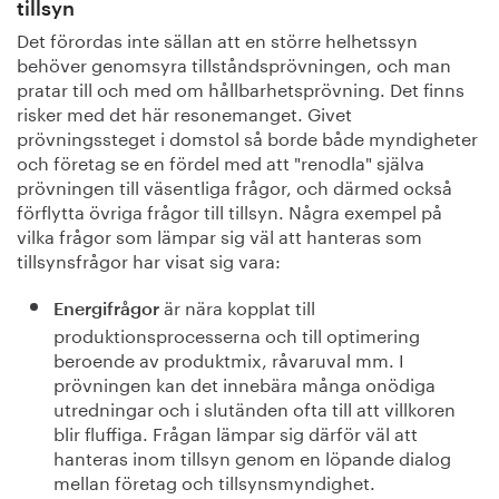
tillsyn
Det förordas inte sällan att en större helhetssyn
behöver genomsyra tillståndsprövningen, och man
pratar till och med om hållbarhetsprövning. Det finns
risker med det här resonemanget. Givet
prövningssteget i domstol så borde både myndigheter
och företag se en fördel med att "renodla" själva
prövningen till väsentliga frågor, och därmed också
förflytta övriga frågor till tillsyn. Några exempel på
vilka frågor som lämpar sig väl att hanteras som
tillsynsfrågor har visat sig vara:
är nära kopplat till
Energifrågor
produktionsprocesserna och till optimering
beroende av produktmix, råvaruval mm. I
prövningen kan det innebära många onödiga
utredningar och i slutänden ofta till att villkoren
blir fluffiga. Frågan lämpar sig därför väl att
hanteras inom tillsyn genom en löpande dialog
mellan företag och tillsynsmyndighet.