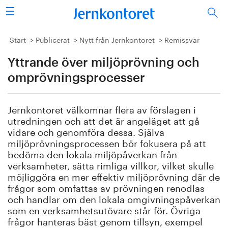
Sök
Stålindustrin
Start
Publicerat
Nytt från Jernkontoret
Remissvar
Yttrande över miljöprövning och
Vision 2050
omprövningsprocesser
Forskning/utbildning
Jernkontoret välkomnar flera av förslagen i
Energi/miljö
utredningen och att det är angeläget att gå
vidare och genomföra dessa. Själva
Vi tycker
miljöprövningsprocessen bör fokusera på att
bedöma den lokala miljöpåverkan från
verksamheter, sätta rimliga villkor, vilket skulle
Publicerat
möjliggöra en mer effektiv miljöprövning där de
frågor som omfattas av prövningen renodlas
Bildbank
och handlar om den lokala omgivningspåverkan
som en verksamhetsutövare står för. Övriga
Om oss
frågor hanteras bäst genom tillsyn, exempel