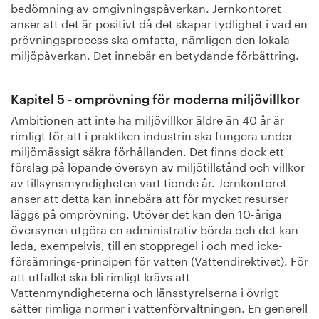
bedömning av omgivningspåverkan. Jernkontoret
anser att det är positivt då det skapar tydlighet i vad en
prövningsprocess ska omfatta, nämligen den lokala
miljöpåverkan. Det innebär en betydande förbättring.
Kapitel 5 - omprövning för moderna miljövillkor
Ambitionen att inte ha miljövillkor äldre än 40 år är
rimligt för att i praktiken industrin ska fungera under
miljömässigt säkra förhållanden. Det finns dock ett
förslag på löpande översyn av miljötillstånd och villkor
av tillsynsmyndigheten vart tionde år. Jernkontoret
anser att detta kan innebära att för mycket resurser
läggs på omprövning. Utöver det kan den 10-åriga
översynen utgöra en administrativ börda och det kan
leda, exempelvis, till en stoppregel i och med icke-
försämrings-principen för vatten (Vattendirektivet). För
att utfallet ska bli rimligt krävs att
Vattenmyndigheterna och länsstyrelserna i övrigt
sätter rimliga normer i vattenförvaltningen. En generell