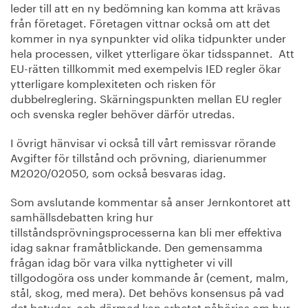
leder till att en ny bedömning kan komma att krävas
från företaget. Företagen vittnar också om att det
kommer in nya synpunkter vid olika tidpunkter under
hela processen, vilket ytterligare ökar tidsspannet. Att
EU-rätten tillkommit med exempelvis IED regler ökar
ytterligare komplexiteten och risken för
dubbelreglering. Skärningspunkten mellan EU regler
och svenska regler behöver därför utredas.
I övrigt hänvisar vi också till vårt remissvar rörande
Avgifter för tillstånd och prövning, diarienummer
M2020/02050, som också besvaras idag.
Som avslutande kommentar så anser Jernkontoret att
samhällsdebatten kring hur
tillståndsprövningsprocesserna kan bli mer effektiva
idag saknar framåtblickande. Den gemensamma
frågan idag bör vara vilka nyttigheter vi vill
tillgodogöra oss under kommande år (cement, malm,
stål, skog, med mera). Det behövs konsensus på vad
det betyder, och därmed kan arbetet påbörjas om hur