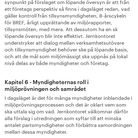
synpunkt på förslaget om löpande översyn är att från
ett företags perspektiv så finns i dagsläget redan, vad
gäller kontroll från tillsynsmyndigheten, 8-årscykeln
för BREF, årligt upprättande av miljörapporter,
tillsynsmöten, med mera. Att dessutom ha en sk
löpande översyn blir inte effektivt. Jernkontoret
understryker att dialog mellan verksamhetsutövare
och tillsynsmyndighet behöver ske på löpande basis,
och att de mål som miljömässigt ska uppnås på lokal
nivå delas av både myndigheter och företag.
Kapitel 6 - Myndigheternas roll i
miljöprövningen och samrådet
I dagsläget är det för många myndigheter inblandade i
miljöprövningsprocessen och det är oklart vem som
ska uttala sig om vad. Jernkontoret välkomnar därför
alla förslag i utredningen som syftar till att minska
antalet partsmyndigheter och förbättra samordningen
mellan dessa myndigheter.