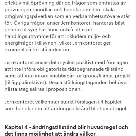
effektiv miljöprövning där de frågor som omfattas av
prövningen renodlas och handlar om den lokala
omgivningspåverkan som en verksamhetsutövare står
för. Övriga frågor, anser Jernkontoret, hanteras bäst
genom tillsyn; här finns också ett stort
handlingsutrymme för att inkludera miljö- och
energifrågor i tillsynen, vilket Jernkontoret ger
exempel på för stålindustrin.
Jernkontoret anser det mycket positivt med förslagen
att inte införa obligatoriska tidsbegränsade tillstånd
samt att inte införa snabbspår för gröna/klimat-projekt
(tilläggsdirektivet). Dessa ställningstaganden behöver i
nästa steg säkras i propositionen.
Jernkontoret välkomnar starkt förslagen i 4 kapitlet
som handlar om att ändringstillstånd blir huvudregel.
Kapitel 4 - ändringstillstånd blir huvudregel och
det finns möjlighet att ändra villkor