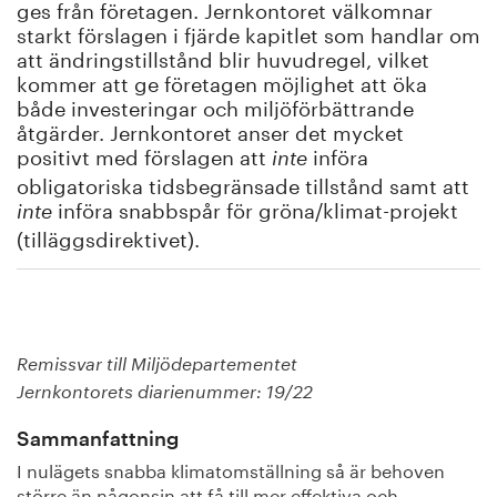
ges från företagen. Jernkontoret välkomnar
starkt förslagen i fjärde kapitlet som handlar om
att ändringstillstånd blir huvudregel, vilket
kommer att ge företagen möjlighet att öka
både investeringar och miljöförbättrande
åtgärder. Jernkontoret anser det mycket
positivt med förslagen att
införa
inte
obligatoriska tidsbegränsade tillstånd samt att
införa snabbspår för gröna/klimat-projekt
inte
(tilläggsdirektivet).
Remissvar till Miljödepartementet
Jernkontorets diarienummer: 19/22
Sammanfattning
I nulägets snabba klimatomställning så är behoven
större än någonsin att få till mer effektiva och