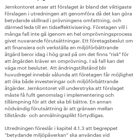
Jernkontoret anser att förslaget är bland det viktigaste
förslagen i utredningen att genomföra då det kan göra
betydande skillnad i prövningens omfattning, och
därmed leda till en tidseffektivisering. Företagen vill i
många fall inte gå igenom en hel omprövningsprocess
givet nuvarande förutsättningar. Ett företagsbeslut om
att finansiera och verkställa en miljöförbättrande
åtgärd beror idag i hög grad på om det finns "risk" för
att åtgärden kräver en omprövning. I så fall kan det
väga mot beslutet. Att ändringstillstånd blir
huvudregel innebär sålunda att företagen får möjlighet
att öka både investeringar och miljöförbättrande
åtgärder. Jernkontoret vill understryka att förslaget
måste få fullt genomslag i implementering och
tillämpning för att det ska bli bättre. En annan
nödvändig förutsättning är att gränsen mellan
tillstånds- och anmälningsplikt förtydligas.
Utredningen föreslår i kapitel 4.1.3 att begreppet
”betydande miljöpåverkan” ska användas vid