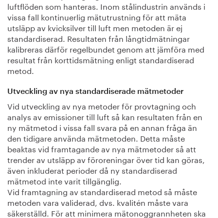
luftflöden som hanteras. Inom stålindustrin används i
vissa fall kontinuerlig mätutrustning för att mäta
utsläpp av kvicksilver till luft men metoden är ej
standardiserad. Resultaten från långtidmätningar
kalibreras därför regelbundet genom att jämföra med
resultat från korttidsmätning enligt standardiserad
metod.
Utveckling av nya standardiserade mätmetoder
Vid utveckling av nya metoder för provtagning och
analys av emissioner till luft så kan resultaten från en
ny mätmetod i vissa fall svara på en annan fråga än
den tidigare använda mätmetoden. Detta måste
beaktas vid framtagande av nya mätmetoder så att
trender av utsläpp av föroreningar över tid kan göras,
även inkluderat perioder då ny standardiserad
mätmetod inte varit tillgänglig.
Vid framtagning av standardiserad metod så måste
metoden vara validerad, dvs. kvalitén måste vara
säkerställd. För att minimera mätonoggrannheten ska