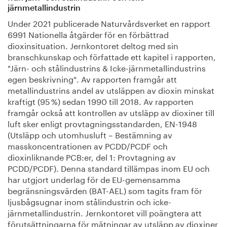
järnmetallindustrin
Under 2021 publicerade Naturvårdsverket en rapport
6991 Nationella åtgärder för en förbättrad
dioxinsituation. Jernkontoret deltog med sin
branschkunskap och författade ett kapitel i rapporten,
"Järn- och stålindustrins & Icke-järnmetallindustrins
egen beskrivning". Av rapporten framgår att
metallindustrins andel av utsläppen av dioxin minskat
kraftigt (95 %) sedan 1990 till 2018. Av rapporten
framgår också att kontrollen av utsläpp av dioxiner till
luft sker enligt provtagningsstandarden, EN-1948
(Utsläpp och utomhusluft – Bestämning av
masskoncentrationen av PCDD/PCDF och
dioxinliknande PCB:er, del 1: Provtagning av
PCDD/PCDF). Denna standard tillämpas inom EU och
har utgjort underlag för de EU-gemensamma
begränsningsvärden (BAT-AEL) som tagits fram för
ljusbågsugnar inom stålindustrin och icke-
järnmetallindustrin. Jernkontoret vill poängtera att
förutsättningarna för mätningar av utsläpp av dioxiner