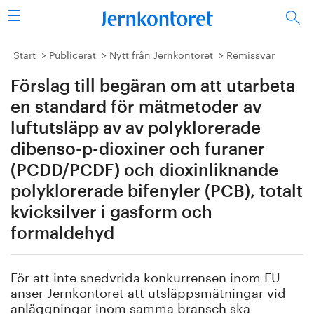
Sök
Stålindustrin
Start
Publicerat
Nytt från Jernkontoret
Remissvar
Förslag till begäran om att utarbeta
Vision 2050
en standard för mätmetoder av
Forskning/utbildning
luftutsläpp av av polyklorerade
dibenso-p-dioxiner och furaner
Energi/miljö
(PCDD/PCDF) och dioxinliknande
polyklorerade bifenyler (PCB), totalt
Vi tycker
kvicksilver i gasform och
Publicerat
formaldehyd
Bildbank
För att inte snedvrida konkurrensen inom EU
anser Jernkontoret att utsläppsmätningar vid
Om oss
anläggningar inom samma bransch ska