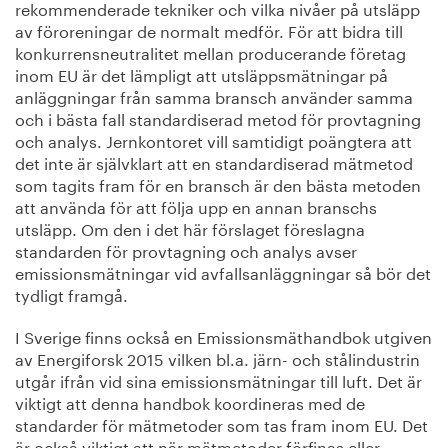
rekommenderade tekniker och vilka nivåer på utsläpp
av föroreningar de normalt medför. För att bidra till
konkurrensneutralitet mellan producerande företag
inom EU är det lämpligt att utsläppsmätningar på
anläggningar från samma bransch använder samma
och i bästa fall standardiserad metod för provtagning
och analys. Jernkontoret vill samtidigt poängtera att
det inte är självklart att en standardiserad mätmetod
som tagits fram för en bransch är den bästa metoden
att använda för att följa upp en annan branschs
utsläpp. Om den i det här förslaget föreslagna
standarden för provtagning och analys avser
emissionsmätningar vid avfallsanläggningar så bör det
tydligt framgå.
I Sverige finns också en Emissionsmäthandbok utgiven
av Energiforsk 2015 vilken bl.a. järn- och stålindustrin
utgår ifrån vid sina emissionsmätningar till luft. Det är
viktigt att denna handbok koordineras med de
standarder för mätmetoder som tas fram inom EU. Det
är också viktigt att när mätmetoder förfinas eller