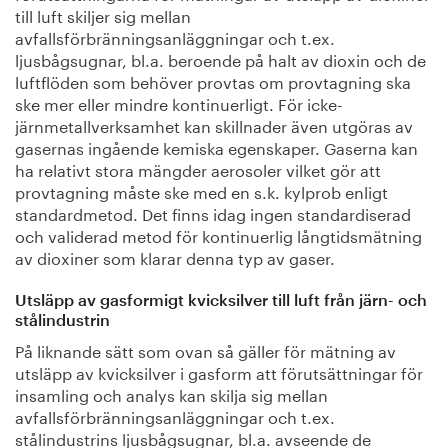
till luft skiljer sig mellan
avfallsförbränningsanläggningar och t.ex.
ljusbågsugnar, bl.a. beroende på halt av dioxin och de
luftflöden som behöver provtas om provtagning ska
ske mer eller mindre kontinuerligt. För icke-
järnmetallverksamhet kan skillnader även utgöras av
gasernas ingående kemiska egenskaper. Gaserna kan
ha relativt stora mängder aerosoler vilket gör att
provtagning måste ske med en s.k. kylprob enligt
standardmetod. Det finns idag ingen standardiserad
och validerad metod för kontinuerlig långtidsmätning
av dioxiner som klarar denna typ av gaser.
Utsläpp av gasformigt kvicksilver till luft från järn- och
stålindustrin
På liknande sätt som ovan så gäller för mätning av
utsläpp av kvicksilver i gasform att förutsättningar för
insamling och analys kan skilja sig mellan
avfallsförbränningsanläggningar och t.ex.
stålindustrins ljusbågsugnar, bl.a. avseende de