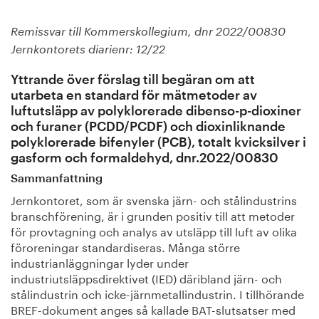
Remissvar till Kommerskollegium, dnr 2022/00830
Jernkontorets diarienr: 12/22
Yttrande över förslag till begäran om att
utarbeta en standard för mätmetoder av
luftutsläpp av polyklorerade dibenso-p-dioxiner
och furaner (PCDD/PCDF) och dioxinliknande
polyklorerade bifenyler (PCB), totalt kvicksilver i
gasform och formaldehyd, dnr.2022/00830
Sammanfattning
Jernkontoret, som är svenska järn- och stålindustrins
branschförening, är i grunden positiv till att metoder
för provtagning och analys av utsläpp till luft av olika
föroreningar standardiseras. Många större
industrianläggningar lyder under
industriutsläppsdirektivet (IED) däribland järn- och
stålindustrin och icke-järnmetallindustrin. I tillhörande
BREF-dokument anges så kallade BAT-slutsatser med