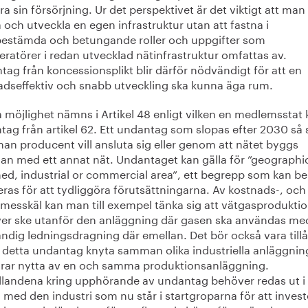
ara sin försörjning. Ur det perspektivet är det viktigt att man
och utveckla en egen infrastruktur utan att fastna i
bestämda och betungande roller och uppgifter som
ratörer i redan utvecklad nätinfrastruktur omfattas av.
ag från koncessionsplikt blir därför nödvändigt för att en
adseffektiv och snabb utveckling ska kunna äga rum.
 möjlighet nämns i Artikel 48 enligt vilken en medlemsstat 
ag från artikel 62. Ett undantag som slopas efter 2030 så 
an producent vill ansluta sig eller genom att nätet byggs
n med ett annat nät. Undantaget kan gälla för ”geographic
ned, industrial or commercial area”, ett begrepp som kan b
eras för att tydliggöra förutsättningarna. Av kostnads-, och
messkäl kan man till exempel tänka sig att vätgasprodukti
er ske utanför den anläggning där gasen ska användas me
dig ledningsdragning där emellan. Det bör också vara tillå
 detta undantag knyta samman olika industriella anläggnin
rar nytta av en och samma produktionsanläggning.
llandena kring upphörande av undantag behöver redas ut i
 med den industri som nu står i startgroparna för att invest