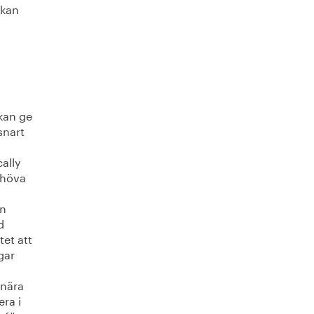
 kan
kan ge
snart
ally
ehöva
on
d
tet att
gar
 nära
era i