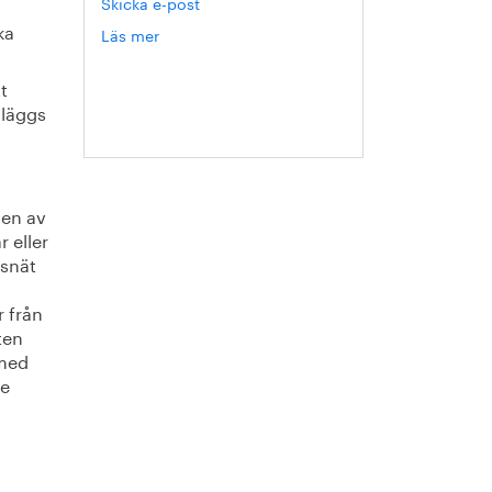
Skicka e-post
ka
Läs mer
om
Hanna
Escobar-
t
Jansson
åläggs
en av
r eller
asnät
 från
ten
 med
de