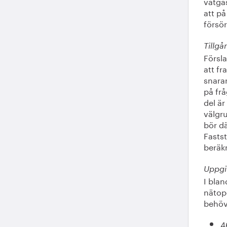
vätgas
att på
försö
Tillgå
Försla
att fr
snarar
på frå
del är
välgru
bör dä
Fastst
beräk
Uppgi
I blan
nätope
behöv
4