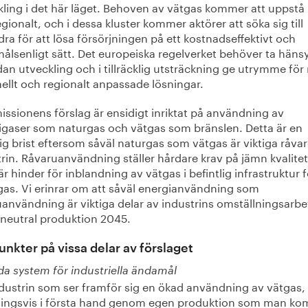
ling i det här läget. Behoven av vätgas kommer att uppstå 
gionalt, och i dessa kluster kommer aktörer att söka sig till
ra för att lösa försörjningen på ett kostnadseffektivt och
lsenligt sätt. Det europeiska regelverket behöver ta hänsyn
an utveckling och i tillräcklig utsträckning ge utrymme för
ellt och regionalt anpassade lösningar.
ssionens förslag är ensidigt inriktat på användning av
igaser som naturgas och vätgas som bränslen. Detta är en
lig brist eftersom såväl naturgas som vätgas är viktiga råvar
rin. Råvaruanvändning ställer hårdare krav på jämn kvalite
r hinder för inblandning av vätgas i befintlig infrastruktur f
gas. Vi erinrar om att såväl energianvändning som
användning är viktiga delar av industrins omställningsarbe
tneutral produktion 2045.
nkter på vissa delar av förslaget
da system för industriella ändamål
ndustrin som ser framför sig en ökad användning av vätgas, 
ningsvis i första hand genom egen produktion som man k