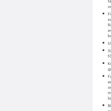
t
o
F
s
R
a
b
U
S
f
K
g
F
a
o
m
l
B
p