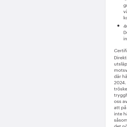
g
v
k
4
D
i
Certif
Direkt
utslä
motsv
där hä
2024.
tröske
tryggh
oss av
att på
inte h
såsom 
det nö