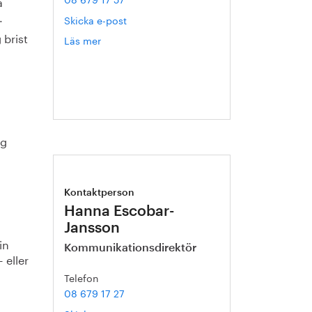
a
.
Skicka e-post
 brist
Läs mer
om
Pär
Hermerén
ig
Kontaktperson
Hanna Escobar-
l
Jansson
in
Kommunikationsdirektör
 eller
Telefon
08 679 17 27