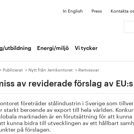
In English
Press
Kontakta o
Sök:
g/utbildning
Energi/miljö
Vi tycker
Publicerat
Nytt från Jernkontoret
Remissvar
iss av reviderade förslag av EU
ontoret företräder stålindustrin i Sverige som tillve
r starkt beroende av export till hela världen. Konk
lobala marknaden är en förutsättning för att kunna
att kunna bidra till utvecklingen av ett hållbart samh
nkter på förslagen.