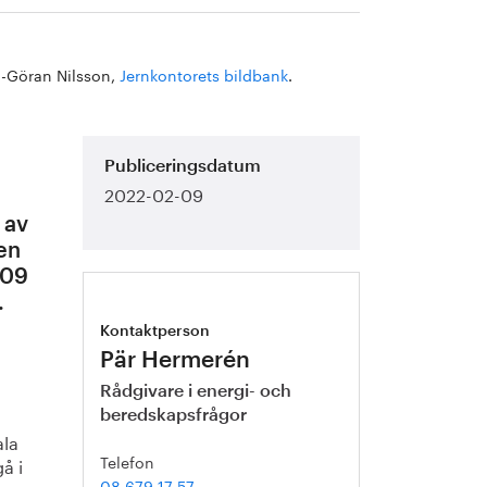
g-Göran Nilsson,
Jernkontorets bildbank
.
Publiceringsdatum
2022-02-09
 av
en
009
.
Kontaktperson
Pär Hermerén
Rådgivare i energi- och
beredskapsfrågor
ala
Telefon
å i
08 679 17 57