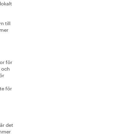
lokalt
 till
 mer
or för
t och
ör
te för
är det
ommer