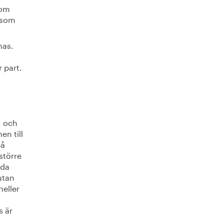
som
t som
nas.
 part.
, och
en till
på
större
nda
utan
heller
s är