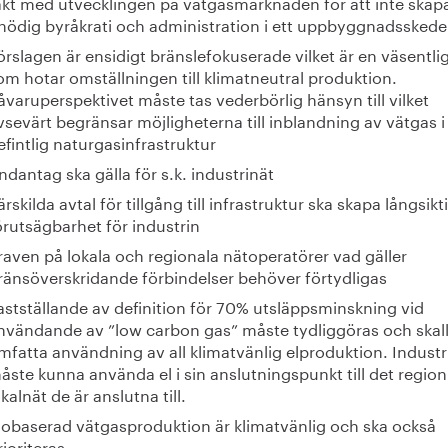
akt med utvecklingen på vätgasmarknaden för att inte skap
nödig byråkrati och administration i ett uppbyggnadsskede
örslagen är ensidigt bränslefokuserade vilket är en väsentlig
om hotar omställningen till klimatneutral produktion.
åvaruperspektivet måste tas vederbörlig hänsyn till vilket
vsevärt begränsar möjligheterna till inblandning av vätgas i
efintlig naturgasinfrastruktur
ndantag ska gälla för s.k. industrinät
ärskilda avtal för tillgång till infrastruktur ska skapa långsikt
örutsägbarhet för industrin
raven på lokala och regionala nätoperatörer vad gäller
ränsöverskridande förbindelser behöver förtydligas
astställande av definition för 70% utsläppsminskning vid
nvändande av ”low carbon gas” måste tydliggöras och skal
mfatta användning av all klimatvänlig elproduktion. Industr
åste kunna använda el i sin anslutningspunkt till det region-
okalnät de är anslutna till.
iobaserad vätgasproduktion är klimatvänlig och ska också
rioriteras