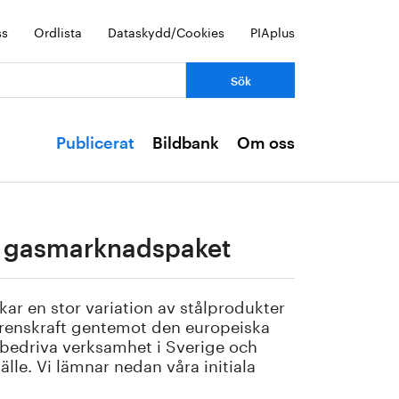
ss
Ordlista
Dataskydd/Cookies
PIAplus
Publicerat
Bildbank
Om oss
:s gasmarknadspaket
rkar en stor variation av stålprodukter
urrenskraft gentemot den europeiska
 bedriva verksamhet i Sverige och
älle. Vi lämnar nedan våra initiala