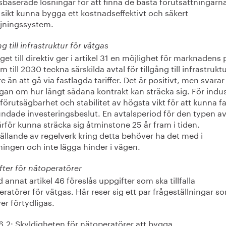
baserade lösningar för att finna de bästa förutsättningarna
 sikt kunna bygga ett kostnadseffektivt och säkert
rjningssystem.
ng till infrastruktur för vätgas
get till direktiv ger i artikel 31 en möjlighet för marknadens 
am till 2030 teckna särskilda avtal för tillgång till infrastruktu
e än att gå via fastlagda tariffer. Det är positivt, men svarar
gan om hur långt sådana kontrakt kan sträcka sig. För indus
 förutsägbarhet och stabilitet av högsta vikt för att kunna f
ndade investeringsbeslut. En avtalsperiod för den typen av
rför kunna sträcka sig åtminstone 25 år fram i tiden.
ällande av regelverk kring detta behöver ha det med i
ningen och inte lägga hinder i vägen.
fter för nätoperatörer
d annat artikel 46 föreslås uppgifter som ska tillfalla
ratörer för vätgas. Här reser sig ett par frågeställningar s
er förtydligas.
6.2: Skyldigheten för nätoperatörer att bygga