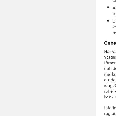
A
f
U
k
n
Gene
När v
vätgas
försen
och de
markn
att d
idag. 
rolle
konku
Inledn
regler