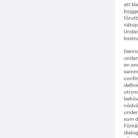
att kl
bygga 
förut
nätope
Undant
kostn
Denna
undant
en ann
samma
confi
defini
utrym
behöv
nödvän
under
som d
Förhå
dialog