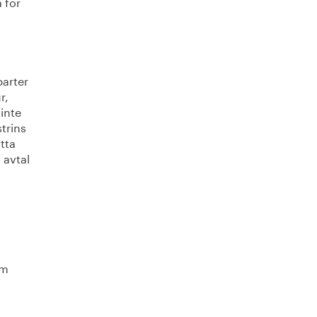
 för
parter
r,
 inte
trins
atta
 avtal
om