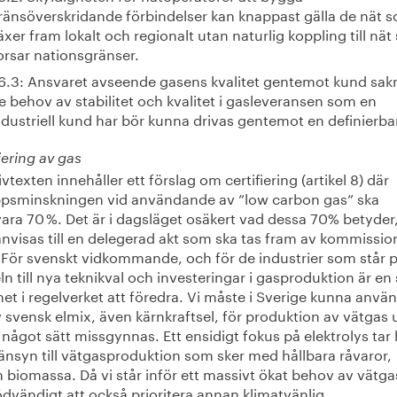
ränsöverskridande förbindelser kan knappast gälla de nät 
äxer fram lokalt och regionalt utan naturlig koppling till nä
orsar nationsgränser.
6.3: Ansvaret avseende gasens kvalitet gentemot kund sak
e behov av stabilitet och kvalitet i gasleveransen som en
ndustriell kund har bör kunna drivas gentemot en definierbar
iering av gas
ivtexten innehåller ett förslag om certifiering (artikel 8) där
ppsminskningen vid användande av ”low carbon gas” ska
ara 70 %. Det är i dagsläget osäkert vad dessa 70% betyder
nvisas till en delegerad akt som ska tas fram av kommission
 För svenskt vidkommande, och för de industrier som står 
ln till nya teknikval och investeringar i gasproduktion är en 
et i regelverket att föredra. Vi måste i Sverige kunna anvä
 svensk elmix, även kärnkraftsel, för produktion av vätgas 
 något sätt missgynnas. Ett ensidigt fokus på elektrolys tar 
änsyn till vätgasproduktion som sker med hållbara råvaror,
biomassa. Då vi står inför ett massivt ökat behov av vätga
dvändigt att också prioritera annan klimatvänlig