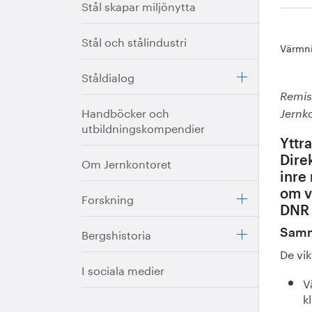
Stål skapar miljönytta
Stål och stålindustri
Värmni
Ståldialog
Remis
Handböcker och
Jernk
utbildningskompendier
Yttr
Om Jernkontoret
Dire
inre
om vi
Forskning
DNR
Bergshistoria
Samm
De vik
I sociala medier
V
k