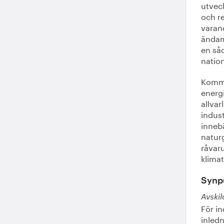
utveck
och re
varand
ändamå
en såd
nation
Kommi
energ
allvar
indust
innebä
natur
råvaru
klima
Synpu
Avskil
För i
inled