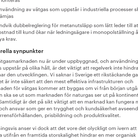
nvändning av vätgas som uppstår i industriella processer s
rämjas
ndvik dubbelreglering för metanutsläpp som lätt leder till at
ostnad till kund ökar när ledningsägare i monopolställning 
ya krav.
rella synpunkter
ätgasmarknaden nu är under uppbyggnad, och användning
 uppstår på olika håll, är det viktigt att regelverk inte hindra
ar den utvecklingen. Vi saknar i Sverige ett rikstäckande g
t är inte säkert att den mest effektiva infrastrukturen och
aden för vätgas kommer att byggas om vi från början utgår
en ska se ut som marknaden för naturgas ser ut på kontinen
Samtidigt är det på sikt viktigt att en marknad kan fungera
r och ansvar som ger en trygghet och kundsäkerhet avseen
rrensförhållanden, prisbildning och produktkvalitet.
ingsvis anser vi dock att det vore det olyckligt om ivern att
a utifrån en framtida storskalighet hindrar en mer organisk