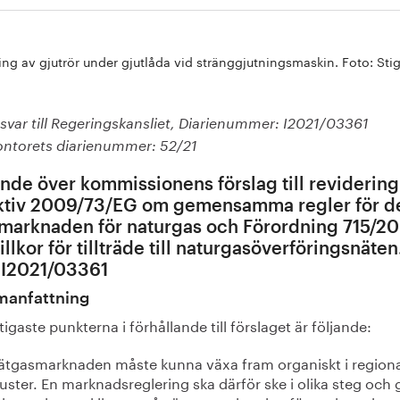
ng av gjutrör under gjutlåda vid stränggjutningsmaskin. Foto: Sti
svar till Regeringskansliet, Diarienummer: I2021/03361
ontorets diarienummer: 52/21
ande över kommissionens förslag till revidering
ktiv 2009/73/EG om gemensamma regler för d
 marknaden för naturgas och Förordning 715/2
llkor för tillträde till naturgasöverföringsnäten
 I2021/03361
anfattning
tigaste punkterna i förhållande till förslaget är följande:
ätgasmarknaden måste kunna växa fram organiskt i region
luster. En marknadsreglering ska därför ske i olika steg och g