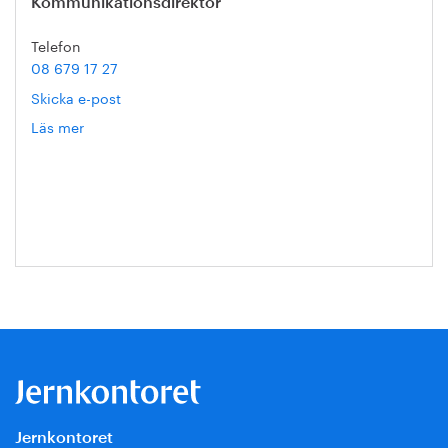
Kommunikationsdirektör
Telefon
08 679 17 27
Skicka e-post
Läs mer
om
Hanna
Escobar-
Jansson
Jernkontoret