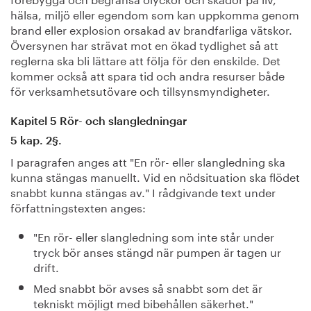
hälsa, miljö eller egendom som kan uppkomma genom
brand eller explosion orsakad av brandfarliga vätskor.
Översynen har strävat mot en ökad tydlighet så att
reglerna ska bli lättare att följa för den enskilde. Det
kommer också att spara tid och andra resurser både
för verksamhetsutövare och tillsynsmyndigheter.
Kapitel 5 Rör- och slangledningar
5 kap. 2§.
I paragrafen anges att "En rör- eller slangledning ska
kunna stängas manuellt. Vid en nödsituation ska flödet
snabbt kunna stängas av." I rådgivande text under
författningstexten anges:
"En rör- eller slangledning som inte står under
tryck bör anses stängd när pumpen är tagen ur
drift.
Med snabbt bör avses så snabbt som det är
tekniskt möjligt med bibehållen säkerhet."