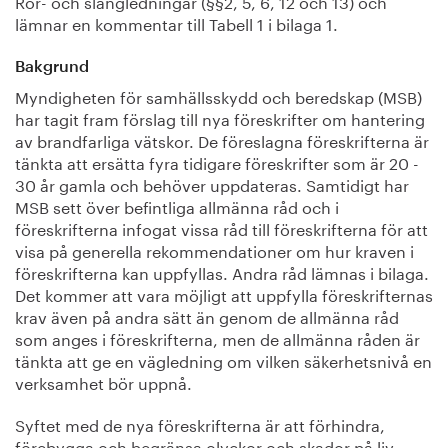
Rör- och slangledningar (§§2, 5, 6, 12 och 13) och
lämnar en kommentar till Tabell 1 i bilaga 1.
Bakgrund
Myndigheten för samhällsskydd och beredskap (MSB)
har tagit fram förslag till nya föreskrifter om hantering
av brandfarliga vätskor. De föreslagna föreskrifterna är
tänkta att ersätta fyra tidigare föreskrifter som är 20 -
30 år gamla och behöver uppdateras. Samtidigt har
MSB sett över befintliga allmänna råd och i
föreskrifterna infogat vissa råd till föreskrifterna för att
visa på generella rekommendationer om hur kraven i
föreskrifterna kan uppfyllas. Andra råd lämnas i bilaga.
Det kommer att vara möjligt att uppfylla föreskrifternas
krav även på andra sätt än genom de allmänna råd
som anges i föreskrifterna, men de allmänna råden är
tänkta att ge en vägledning om vilken säkerhetsnivå en
verksamhet bör uppnå.
Syftet med de nya föreskrifterna är att förhindra,
förebygga och begränsa olyckor och skador på liv,