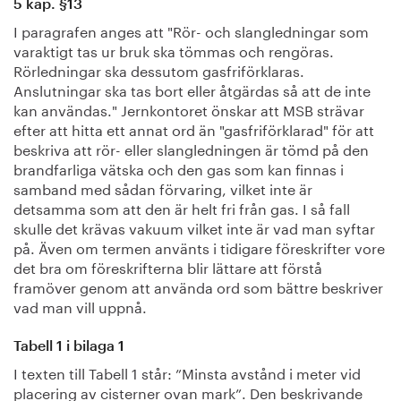
5 kap. §13
I paragrafen anges att "Rör- och slangledningar som
varaktigt tas ur bruk ska tömmas och rengöras.
Rörledningar ska dessutom gasfriförklaras.
Anslutningar ska tas bort eller åtgärdas så att de inte
kan användas." Jernkontoret önskar att MSB strävar
efter att hitta ett annat ord än "gasfriförklarad" för att
beskriva att rör- eller slangledningen är tömd på den
brandfarliga vätska och den gas som kan finnas i
samband med sådan förvaring, vilket inte är
detsamma som att den är helt fri från gas. I så fall
skulle det krävas vakuum vilket inte är vad man syftar
på. Även om termen använts i tidigare föreskrifter vore
det bra om föreskrifterna blir lättare att förstå
framöver genom att använda ord som bättre beskriver
vad man vill uppnå.
Tabell 1 i bilaga 1
I texten till Tabell 1 står: ”Minsta avstånd i meter vid
placering av cisterner ovan mark”. Den beskrivande