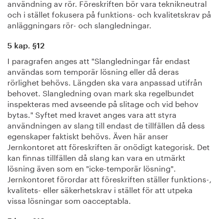
användning av rör. Föreskriften bör vara teknikneutral
och i stället fokusera på funktions- och kvalitetskrav på
anläggningars rör- och slangledningar.
5 kap. §12
I paragrafen anges att "Slangledningar får endast
användas som temporär lösning eller då deras
rörlighet behövs. Längden ska vara anpassad utifrån
behovet. Slangledning ovan mark ska regelbundet
inspekteras med avseende på slitage och vid behov
bytas." Syftet med kravet anges vara att styra
användningen av slang till endast de tillfällen då dess
egenskaper faktiskt behövs. Även här anser
Jernkontoret att föreskriften är onödigt kategorisk. Det
kan finnas tillfällen då slang kan vara en utmärkt
lösning även som en "icke-temporär lösning".
Jernkontoret förordar att föreskriften ställer funktions-,
kvalitets- eller säkerhetskrav i stället för att utpeka
vissa lösningar som oacceptabla.