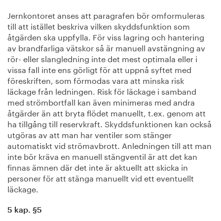
Jernkontoret anses att paragrafen bör omformuleras
till att istället beskriva vilken skyddsfunktion som
åtgärden ska uppfylla. För viss lagring och hantering
av brandfarliga vätskor så är manuell avstängning av
rör- eller slangledning inte det mest optimala eller i
vissa fall inte ens görligt för att uppnå syftet med
föreskriften, som förmodas vara att minska risk
läckage från ledningen. Risk för läckage i samband
med strömbortfall kan även minimeras med andra
åtgärder än att bryta flödet manuellt, t.ex. genom att
ha tillgång till reservkraft. Skyddsfunktionen kan också
utgöras av att man har ventiler som stänger
automatiskt vid strömavbrott. Anledningen till att man
inte bör kräva en manuell stängventil är att det kan
finnas ämnen där det inte är aktuellt att skicka in
personer för att stänga manuellt vid ett eventuellt
läckage.
5 kap. §5