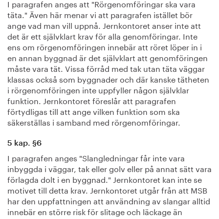
I paragrafen anges att "Rörgenomföringar ska vara
täta." Även här menar vi att paragrafen istället bör
ange vad man vill uppnå. Jernkontoret anser inte att
det är ett självklart krav för alla genomföringar. Inte
ens om rörgenomföringen innebär att röret löper in i
en annan byggnad är det självklart att genomföringen
måste vara tät. Vissa förråd med tak utan täta väggar
klassas också som byggnader och där kanske tätheten
i rörgenomföringen inte uppfyller någon självklar
funktion. Jernkontoret föreslår att paragrafen
förtydligas till att ange vilken funktion som ska
säkerställas i samband med rörgenomföringar.
5 kap. §6
I paragrafen anges "Slangledningar får inte vara
inbyggda i väggar, tak eller golv eller på annat sätt vara
förlagda dolt i en byggnad." Jernkontoret kan inte se
motivet till detta krav. Jernkontoret utgår från att MSB
har den uppfattningen att användning av slangar alltid
innebär en större risk för slitage och läckage än