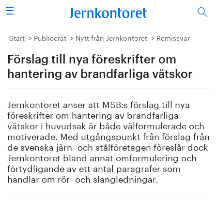
Sök
Stålindustrin
Start
Publicerat
Nytt från Jernkontoret
Remissvar
Förslag till nya föreskrifter om
Vision 2050
hantering av brandfarliga vätskor
Forskning/utbildning
Jernkontoret anser att MSB:s förslag till nya
Energi/miljö
föreskrifter om hantering av brandfarliga
vätskor i huvudsak är både välformulerade och
Vi tycker
motiverade. Med utgångspunkt från förslag från
de svenska järn- och stålföretagen föreslår dock
Jernkontoret bland annat omformulering och
Publicerat
förtydligande av ett antal paragrafer som
handlar om rör- och slangledningar.
Bildbank
Om oss