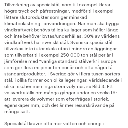
Tillverkning av specialstål, som till exempel klarar
högre tryck och påfrestningar, medför till exempel
lättare slutprodukter som ger minskad
klimatbelastning i användningen. När man ska bygga
vindkraftverk behövs tåliga kullager som håller länge
och inte behöver bytas/underhållas. 30% av världens
vindkraftverk har svenskt stål. Svenska specialstål
tillverkas inte i stor skala utan i mindre anläggningar
som tillverkat till exempel 250 000 ton stål per år i
jämförelse med ”vanliga standard stålverk" i Europa
som gör flera miljoner ton per år och ofta några få
standardprodukter. I Sverige gör vi flera tusen sorters
stål, i olika former och olika legeringar, världsledande i
olika nischer men inga stora volymer, se Bild 3. Ett
valsverk ställs om många gånger under en vecka för
att leverera de volymer som efterfrågas i storlek,
egenskaper mm, och det är mer resurskrävande på
många sätt.
Specialstål kräver ofta mer vatten och energi i