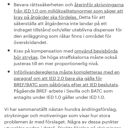
Bevara rättssäkerheten och
återinför skrivningarna
från IED 1.0 om miljökvalitetsnormer som säger att
krav på åtgärder ska fördelas.
Detta för att
säkerställa att åtgärderna inte landar på ett
indraget tillstånd och/eller uteblivna dispenser för
den anläggning som råkar finns i området för
överskridandet.
Krav på kompensation med
omvänd bevisbörda
bör strykas
. De höga straffskalorna måste också
justeras till en mer proportionerlig nivå.
Införlivandereglerna måste kompletteras med en
paragraf om att IED 2.0 bara ska gälla för
BREF/BATC som påbörjats efter att IED beslutats
.
Pågående BREF-arbete i Sevilla och BATC som
antagits under IED 1.0 gäller under IED 1.0.
Vi har sammanställt nästan hundra ändringsförslag,
strykningar och motiveringar som visar hur stora
problemen är med förslaget. Några av dessa punkter
utvecklas nedan i detalj, Direkta förslag på skrivningar