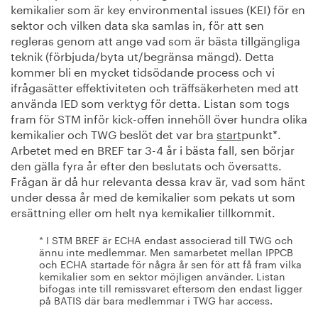
kemikalier som är key environmental issues (KEI) för en
sektor och vilken data ska samlas in, för att sen
regleras genom att ange vad som är bästa tillgängliga
teknik (förbjuda/byta ut/begränsa mängd). Detta
kommer bli en mycket tidsödande process och vi
ifrågasätter effektiviteten och träffsäkerheten med att
använda IED som verktyg för detta. Listan som togs
fram för STM inför kick-offen innehöll över hundra olika
kemikalier och TWG beslöt det var bra
start
punkt*.
Arbetet med en BREF tar 3-4 år i bästa fall, sen börjar
den gälla fyra år efter den beslutats och översatts.
Frågan är då hur relevanta dessa krav är, vad som hänt
under dessa år med de kemikalier som pekats ut som
ersättning eller om helt nya kemikalier tillkommit.
* I STM BREF är ECHA endast associerad till TWG och
ännu inte medlemmar. Men samarbetet mellan IPPCB
och ECHA startade för några år sen för att få fram vilka
kemikalier som en sektor möjligen använder. Listan
bifogas inte till remissvaret eftersom den endast ligger
på BATIS där bara medlemmar i TWG har access.