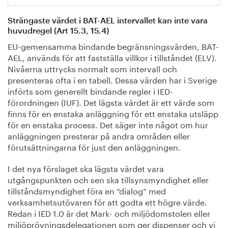
Strängaste värdet i BAT-AEL intervallet kan inte vara
huvudregel (Art 15.3, 15.4)
EU-gemensamma bindande begränsningsvärden, BAT-
AEL, används för att fastställa villkor i tillståndet (ELV).
Nivåerna uttrycks normalt som intervall och
presenteras ofta i en tabell. Dessa värden har i Sverige
införts som generellt bindande regler i IED-
förordningen (IUF). Det lägsta värdet är ett värde som
finns för en enstaka anläggning för ett enstaka utsläpp
för en enstaka process. Det säger inte något om hur
anläggningen presterar på andra områden eller
förutsättningarna för just den anläggningen.
I det nya förslaget ska lägsta värdet vara
utgångspunkten och sen ska tillsynsmyndighet eller
tillståndsmyndighet föra en ”dialog” med
verksamhetsutövaren för att godta ett högre värde.
Redan i IED 1.0 är det Mark- och miljödomstolen eller
miljöprövningsdelegationen som ger dispenser och vi