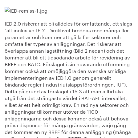
IED 2.0 riskerar att bli alldeles för omfattande, ett slags
"all-inclusive-IED". Direktivet breddas med många fler
parametrar och kommer att gälla fler sektorer och
omfatta fler typer av anläggningar. Det riskerar att
överlappa annan lagstiftning (Bild 2 nedan) och det
kommer att bli ett tidsödande arbete för revidering av
BREF och BATC. Förslaget i sin nuvarande utformning
kommer också att omöjliggöra den svenska smidiga
implementeringen av IED 1.0 genom generellt
bindande regler (Industriutsläppsförordningen, IUF).
Detta på grund av förslaget i 15.3 att man alltid ska
utgå från det strängaste värdet i BAT-AEL intervallet,
vilket är ett helt orimligt krav. En rad nya sektorer och
anläggningar tillkommer utöver de 1100
anläggningarna och dessa kommer också att behöva
pröva dispenser för många gränsvärden, varje gång
det kommer en ny BREF för denna anläggning (många