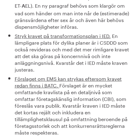
ET-
EL). En ny paragraf behövs som klargör om
A
vad som händer om man inte når de (estimerade)
gränsvärdena efter sex år och även här behövs
dispensmöjligheter införas.
Stryk kravet på transformationsplan i IED.
En
lämpligare plats för dylika planer är i CSDDD som
också revideras och med det mer rimligare kravet
att det ska göras på koncernnivå och inte
anläggningsnivå. Kvarstår det i IED måste kraven
justeras.
Förslaget om EMS kan strykas eftersom kravet
redan finns i BATC.
Förslaget är en mycket
omfattande kravlista på en detaljnivå som
omfattar företagskänslig information (CBI), som
föreslås vara publik. Kvarstår kraven i IED måste
det kortas rejält och inkludera en
tillämplighetsklausul på omfattning beroende på
företagsstorlek och att konkurrensrättsreglerna
måste respekteras.