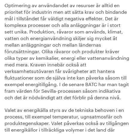
Optimering av användandet av resurser är alltid en
prioritet för industrin men att sätta krav och bindande
mål i tillståndet får väldigt negativa effekter. Det är
komplexa processer och alla anläggningar är i stort
sett unika. Produktion, råvaror som används, klimat,
vatten och energianvändning skiljer sig mycket åt
mellan anläggningar och mellan ländernas
förutsättningar. Olika råvaror och produkter kräver
olika typer av kemikalier, energi eller vattenanvändning
med mera. Kraven innebär också att
verksamhetsutövaren får svårigheter att hantera
fluktuationer som de själva inte kan påverka såsom till
exempel energitillgång. I de senare BATC har man tagit
fram värden för Sevilla-processen såsom indikativa
och det är nödvändigt att det förblir på denna nivå.
Valet av energikälla styrs av de tekniska behoven i en
process, till exempel temperatur, ugnsatmosfär och
produktegenskaper. Valet påverkas också av tillgången
till energikällor i tillräckliga volymer i det land där