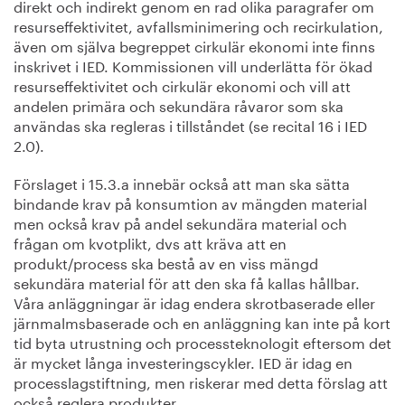
direkt och indirekt genom en rad olika paragrafer om
resurseffektivitet, avfallsminimering och recirkulation,
även om själva begreppet cirkulär ekonomi inte finns
inskrivet i IED. Kommissionen vill underlätta för ökad
resurseffektivitet och cirkulär ekonomi och vill att
andelen primära och sekundära råvaror som ska
användas ska regleras i tillståndet (se recital 16 i IED
2.0).
Förslaget i 15.3.a innebär också att man ska sätta
bindande krav på konsumtion av mängden material
men också krav på andel sekundära material och
frågan om kvotplikt, dvs att kräva att en
produkt/process ska bestå av en viss mängd
sekundära material för att den ska få kallas hållbar.
Våra anläggningar är idag endera skrotbaserade eller
järnmalmsbaserade och en anläggning kan inte på kort
tid byta utrustning och processteknologit eftersom det
är mycket långa investeringscykler. IED är idag en
processlagstiftning, men riskerar med detta förslag att
också reglera produkter.