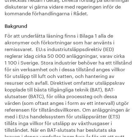
diskuterar vi gärna vidare med regeringen inför de
kommande förhandlingarna i Rådet.
Bakgrund
För att underlätta läsning finns i Bilaga 1 alla de
akronymer och förkortningar som har använts i
remissvaret. EU:s industriutsläppsdirektiv (IED)
reglerar idag cirka 50 000 anläggningar, varav cirka
1 100 i Sverige. Stora industrier behöver ha ett tillstånd
för sin verksamhet och i dessa tillstånd anges villkor
för utsläpp till luft och vatten, och hantering av
resurser och avfall. Direktivet omfattar utsläppskrav
kopplade till bästa tillgängliga teknik (BAT), BAT-
slutsatser (BATC), för olika processteg och dessa
värden (som oftast anges i form av ett intervall) utgör
referensen för tillståndsvillkoren. Om anläggningen är
med i EU:s handelssystem för utsläppsrätter (ETS)
tillåts inga villkor för utsläpp av växthusgaser i
tillståndet. När en BAT-slutsats har beslutats ska
kraven i denna uppfyllas inom fyra år för att ett nytt