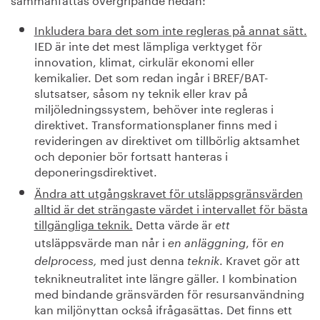
Inkludera bara det som inte regleras på annat sätt.
IED är inte det mest lämpliga verktyget för
innovation, klimat, cirkulär ekonomi eller
kemikalier. Det som redan ingår i BREF/BAT-
slutsatser, såsom ny teknik eller krav på
miljöledningssystem, behöver inte regleras i
direktivet. Transformationsplaner finns med i
revideringen av direktivet om tillbörlig aktsamhet
och deponier bör fortsatt hanteras i
deponeringsdirektivet.
Ändra att utgångskravet för utsläppsgränsvärden
alltid är det strängaste värdet i intervallet för bästa
tillgängliga teknik.
Detta värde är
ett
utsläppsvärde man når i
, för
en anläggning
en
med just denna
. Kravet gör att
delprocess,
teknik
teknikneutralitet inte längre gäller. I kombination
med bindande gränsvärden för resursanvändning
kan miljönyttan också ifrågasättas. Det finns ett