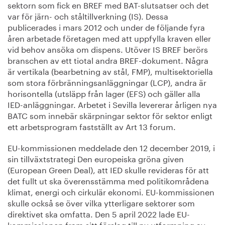
sektorn som fick en BREF med BAT-slutsatser och det
var för järn- och ståltillverkning (IS). Dessa
publicerades i mars 2012 och under de följande fyra
åren arbetade företagen med att uppfylla kraven eller
vid behov ansöka om dispens. Utöver IS BREF berörs
branschen av ett tiotal andra BREF-dokument. Några
är vertikala (bearbetning av stål, FMP), multisektoriella
som stora förbränningsanläggningar (LCP), andra är
horisontella (utsläpp från lager (EFS) och gäller alla
IED-anläggningar. Arbetet i Sevilla levererar årligen nya
BATC som innebär skärpningar sektor för sektor enligt
ett arbetsprogram fastställt av Art 13 forum.
EU-kommissionen meddelade den 12 december 2019, i
sin tillväxtstrategi Den europeiska gröna given
(European Green Deal), att IED skulle revideras för att
det fullt ut ska överensstämma med politikområdena
klimat, energi och cirkulär ekonomi. EU-kommissionen
skulle också se över vilka ytterligare sektorer som
direktivet ska omfatta. Den 5 april 2022 lade EU-
kommissionen fram sitt förslag till ny utformning av