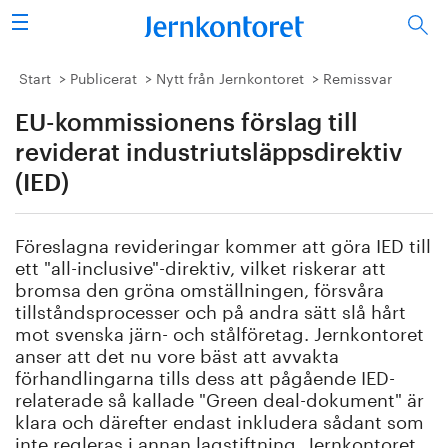
Sök
Stålindustrin
Start
Publicerat
Nytt från Jernkontoret
Remissvar
EU-kommissionens förslag till
Vision 2050
reviderat industriutsläppsdirektiv
Forskning/utbildning
(IED)
Energi/miljö
Föreslagna revideringar kommer att göra IED till
ett "all-inclusive"-direktiv, vilket riskerar att
Vi tycker
bromsa den gröna omställningen, försvåra
tillståndsprocesser och på andra sätt slå hårt
Publicerat
mot svenska järn- och stålföretag. Jernkontoret
anser att det nu vore bäst att avvakta
förhandlingarna tills dess att pågående IED-
Bildbank
relaterade så kallade "Green deal-dokument" är
klara och därefter endast inkludera sådant som
Om oss
inte regleras i annan lagstiftning. Jernkontoret