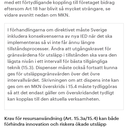
med ett förtydligande koppling till företaget bidrag
eftersom Art 18 har blivit så mycket strängare, se
vidare avsnitt nedan om MKN.
I förhandlingarna om direktivet måste Sverige
inkludera konsekvenserna av nya IED när det ska
implementeras så vi inte får ännu längre
tillståndsprocesser. Ändra att utgångskravet för
gränsvärdena för utsläpp i tillstånden ska vara den
lägsta nivån i ett intervall för bästa tillgängliga
teknik (15.3). Dispenser måste också fortsatt kunna
ges för utsläppsgränsvärden över det övre
intervallvärdet. Skrivningen om att dispens inte kan
ges om en MKN överskrids i 15.4 måste tydliggöras
så att det endast gäller om överskridandet tydligt
kan kopplas till den aktuella verksamheten.
Krav för resursanvändning (Art. 15.3a/15.4) kan både
förhindra innovation och riskera ökade utsläpp