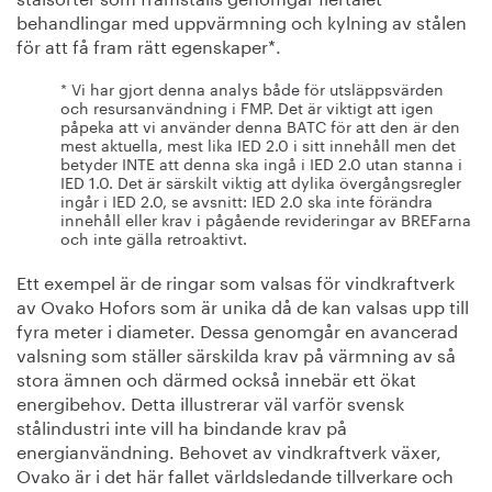
behandlingar med uppvärmning och kylning av stålen
för att få fram rätt egenskaper*.
* Vi har gjort denna analys både för utsläppsvärden
och resursanvändning i FMP. Det är viktigt att igen
påpeka att vi använder denna BATC för att den är den
mest aktuella, mest lika IED 2.0 i sitt innehåll men det
betyder INTE att denna ska ingå i IED 2.0 utan stanna i
IED 1.0. Det är särskilt viktig att dylika övergångsregler
ingår i IED 2.0, se avsnitt: IED 2.0 ska inte förändra
innehåll eller krav i pågående revideringar av BREFarna
och inte gälla retroaktivt.
Ett exempel är de ringar som valsas för vindkraftverk
av Ovako Hofors som är unika då de kan valsas upp till
fyra meter i diameter. Dessa genomgår en avancerad
valsning som ställer särskilda krav på värmning av så
stora ämnen och därmed också innebär ett ökat
energibehov. Detta illustrerar väl varför svensk
stålindustri inte vill ha bindande krav på
energianvändning. Behovet av vindkraftverk växer,
Ovako är i det här fallet världsledande tillverkare och