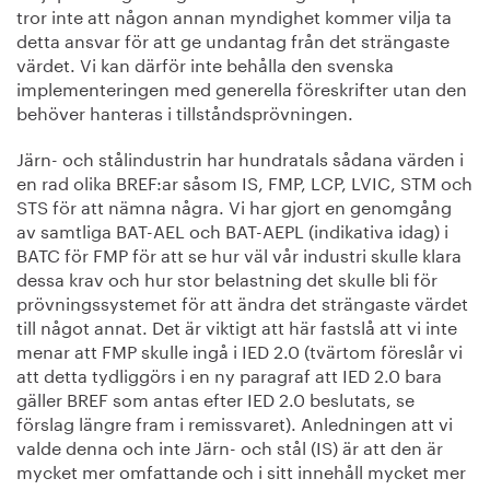
tror inte att någon annan myndighet kommer vilja ta
detta ansvar för att ge undantag från det strängaste
värdet. Vi kan därför inte behålla den svenska
implementeringen med generella föreskrifter utan den
behöver hanteras i tillståndsprövningen.
Järn- och stålindustrin har hundratals sådana värden i
en rad olika BREF:ar såsom IS, FMP, LCP, LVIC, STM och
STS för att nämna några. Vi har gjort en genomgång
av samtliga BAT-AEL och BAT-AEPL (indikativa idag) i
BATC för FMP för att se hur väl vår industri skulle klara
dessa krav och hur stor belastning det skulle bli för
prövningssystemet för att ändra det strängaste värdet
till något annat. Det är viktigt att här fastslå att vi inte
menar att FMP skulle ingå i IED 2.0 (tvärtom föreslår vi
att detta tydliggörs i en ny paragraf att IED 2.0 bara
gäller BREF som antas efter IED 2.0 beslutats, se
förslag längre fram i remissvaret). Anledningen att vi
valde denna och inte Järn- och stål (IS) är att den är
mycket mer omfattande och i sitt innehåll mycket mer