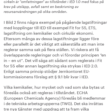
cirkeln är "omfattningen" av tillståndet i IED 1.0 med fokus på
krav på utsläpp, avfall samt en beskrivning av
.
resursanvändningen på olika områden
I Bild 2 finns några exempel på pågående lagstiftningar
med kopplingar till IED till exempel Fit for 55, ETS,
lagstiftning om kemikalier och cirkulär ekonomi.
Eftersom många av dessa lagstiftningar ligger före
eller parallellt är det viktigt att säkerställa att man inte
reglerar samma sak på flera ställen. Vi riskera att få
överlappande regleringar och vi förordar principen ”en
in – en ut”. Det vill säga att sådant som reglerats i Fit
for 55 eller annan lagstiftning ska strykas i IED 2.0.
Enligt samma princip stödjer Jernkontoret EU-
kommissionens förslag att § 9.1 blir kvar i IED.
Vilka kemikalier, hur mycket och vad som ska bytas ut
föreslås också att regleras i tillståndet. ECHA
(European Chemicals Agency) föreslås bli medlemmar
i de tekniska arbetsgrupperna (TWG). Det ska inrättas
tre nya tjänster med uppdrag att ta fram vilka