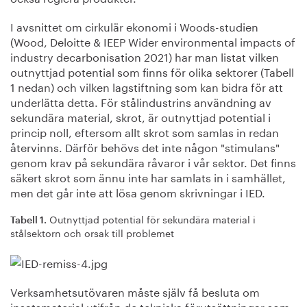
I avsnittet om cirkulär ekonomi i Woods-studien
(Wood, Deloitte & IEEP Wider environmental impacts of
industry decarbonisation 2021) har man listat vilken
outnyttjad potential som finns för olika sektorer (Tabell
1 nedan) och vilken lagstiftning som kan bidra för att
underlätta detta. För stålindustrins användning av
sekundära material, skrot, är outnyttjad potential i
princip noll, eftersom allt skrot som samlas in redan
återvinns. Därför behövs det inte någon "stimulans"
genom krav på sekundära råvaror i vår sektor. Det finns
säkert skrot som ännu inte har samlats in i samhället,
men det går inte att lösa genom skrivningar i IED.
Outnyttjad potential för sekundära material i
Tabell 1.
stålsektorn och orsak till problemet
Verksamhetsutövaren måste själv få besluta om
insatsmaterial utifrån de tekniska förutsättningar som