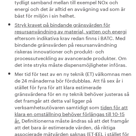
tydligt samband mellan till exempel NOx och
energi och det är alltid en avvägning vad som är
bäst för miljön i sin helhet.
Stryk kravet på bindande gränsvärden för
resursanvändning av material, vatten och energi
eftersom indikativa krav redan finns i BATC. Med
bindande gränsvärden på resursanvändning
riskeras innovationer och produkt- och
processutveckling av avancerade produkter. Om
det inte stryks måste dispensmöjligheter införas.
Mer tid för test av en ny teknik (ET) välkomnas men
de 24 månaderna bör fördubblas. Att få sex år i
stället för fyra för att klara estimerade
gränsvärdena för en ny teknik behöver justeras så
det framgår att detta val ligger på
verksamhetsutövaren samtidigt som
tiden för att
klara en omställning behöver förlängas till 10-15
år.
Definitionerna måste ändras så att det framgår
att det bara är estimerade värden, då riktiga
associerade mätvärden saknas (ET-
EL i stället för
E