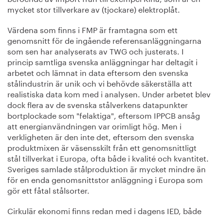
mycket stor tillverkare av (tjockare) elektroplåt.
Värdena som finns i FMP är framtagna som ett
genomsnitt för de ingående referensanläggningarna
som sen har analyserats av TWG och justerats. I
princip samtliga svenska anläggningar har deltagit i
arbetet och lämnat in data eftersom den svenska
stålindustrin är unik och vi behövde säkerställa att
realistiska data kom med i analysen. Under arbetet blev
dock flera av de svenska stålverkens datapunkter
bortplockade som "felaktiga", eftersom IPPCB ansåg
att energianvändningen var orimligt hög. Men i
verkligheten är den inte det, eftersom den svenska
produktmixen är väsensskilt från ett genomsnittligt
stål tillverkat i Europa, ofta både i kvalité och kvantitet.
Sveriges samlade stålproduktion är mycket mindre än
för en enda genomsnittstor anläggning i Europa som
gör ett fåtal stålsorter.
Cirkulär ekonomi finns redan med i dagens IED, både