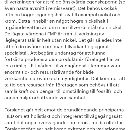
tillverkningen för att få de önskvärda egenskaperna (se
även nästa avsnitt i remissvaret). Det behövs också
ofta en högre legeringshalt av till exempel nickel och
krom. Detta innebär en något högre nickelhalt i
utgående vatten än om man tillverkar stål utan nickel.
De lägsta värdena i FMP är från tillverkning av
låglegerat stål är helt utan nickel. Det går således inte
att nå de nivåerna om man tillverkar höglegerat
specialstål. Att begära undantag för att kunna
fortsätta producera den produktmix företaget har är
inte rimligt. Ett sådant tillvägagångsätt kommer vara
enormt tid- och resurskrävande för både
verksamhetsutövare och myndigheter. Det kommer att
ta tid och resurser från företagen som behövs till att
samla kraft och pengar till omställning till fossilfri och
annan miljöförbättrande verksamhet.
Förslaget går helt emot de grundläggande principerna
i IED om ett holistiskt och integrerat tillvägagångssätt
samt det noga övervägandet om cross-media effekter.
Förslaget förbiser helt komplexiteten och variationerna