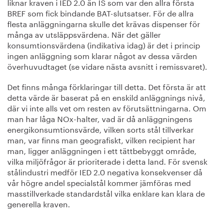
liknar kraven i IED 2.0 än IS som var den allra första
BREF som fick bindande BAT-slutsatser. För de allra
flesta anläggningarna skulle det krävas dispenser för
många av utsläppsvärdena. När det gäller
konsumtionsvärdena (indikativa idag) är det i princip
ingen anläggning som klarar något av dessa värden
överhuvudtaget (se vidare nästa avsnitt i remissvaret).
Det finns många förklaringar till detta. Det första är att
detta värde är baserat på en enskild anläggnings nivå,
där vi inte alls vet om resten av förutsättningarna. Om
man har låga NOx-halter, vad är då anläggningens
energikonsumtionsvärde, vilken sorts stål tillverkar
man, var finns man geografiskt, vilken recipient har
man, ligger anläggningen i ett tättbebyggt område,
vilka miljöfrågor är prioriterade i detta land. För svensk
stålindustri medför IED 2.0 negativa konsekvenser då
vår högre andel specialstål kommer jämföras med
masstillverkade standardstål vilka enklare kan klara de
generella kraven.