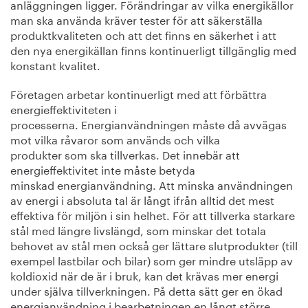
anläggningen ligger. Förändringar av vilka energikällor
man ska använda kräver tester för att säkerställa
produktkvaliteten och att det finns en säkerhet i att
den nya energikällan finns kontinuerligt tillgänglig med
konstant kvalitet.
Företagen arbetar kontinuerligt med att förbättra
energieffektiviteten i
processerna. Energianvändningen måste då avvägas
mot vilka råvaror som används och vilka
produkter som ska tillverkas. Det innebär att
energieffektivitet inte måste betyda
minskad energianvändning. Att minska användningen
av energi i absoluta tal är långt ifrån alltid det mest
effektiva för miljön i sin helhet. För att tillverka starkare
stål med längre livslängd, som minskar det totala
behovet av stål men också ger lättare slutprodukter (till
exempel lastbilar och bilar) som ger mindre utsläpp av
koldioxid när de är i bruk, kan det krävas mer energi
under själva tillverkningen. På detta sätt ger en ökad
energianvändning i bearbetningen en långt större