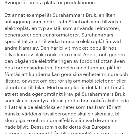
Sverige är en bra plats för produktionen.
Ett annat exempel är Surahammars Bruk, en liten
anläggning som ingår i Tata Steel och som tillverkar
elektroplåt, en typ av stål som används i elmotorer,
generatorer och transformatorer. Surahammars
specialitet är att tillverka tunnare elektroplåt än vad
andra klarar av. Den har blivit mycket populär hos
tillverkare av elektronik, inte minst Apple, och genom
den pågående elektrifieringen av fordonsflottan även
hos fordonsindustrin. Fördelen med tunnare plåt är
förstås att kunderna kan göra sina enheter mindre och
lättare, oavsett om det rör sig om mobiltelefoner eller
elmotorer till bilar. Med exemplet är det lätt att förstå
att ett enda ogenomtänkt krav på Surahammars Bruk
som skulle äventyra deras produktion också skulle leda
till att alla de elektriska enheter som tas fram för att
minska världens fossilberoende skulle riskera att bli
klumpigare och mindre effektiva än vad de annars
hade blivit. Dessutom skulle detta öka Europas
beroende av import från till exempel Kina, som är en