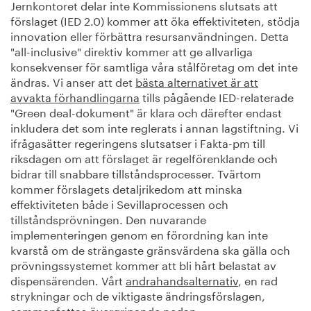
Jernkontoret delar inte Kommissionens slutsats att
förslaget (IED 2.0) kommer att öka effektiviteten, stödja
innovation eller förbättra resursanvändningen. Detta
"all-inclusive" direktiv kommer att ge allvarliga
konsekvenser för samtliga våra stålföretag om det inte
ändras. Vi anser att det
bästa alternativet är att
avvakta förhandlingarna
tills pågående IED-relaterade
"Green deal-dokument" är klara och därefter endast
inkludera det som inte reglerats i annan lagstiftning. Vi
ifrågasätter regeringens slutsatser i Fakta-pm till
riksdagen om att förslaget är regelförenklande och
bidrar till snabbare tillståndsprocesser. Tvärtom
kommer förslagets detaljrikedom att minska
effektiviteten både i Sevillaprocessen och
tillståndsprövningen. Den nuvarande
implementeringen genom en förordning kan inte
kvarstå om de strängaste gränsvärdena ska gälla och
prövningssystemet kommer att bli hårt belastat av
dispensärenden. Vårt
andrahandsalternativ
, en rad
strykningar och de viktigaste ändringsförslagen,
sammanfattas övergripande nedan: