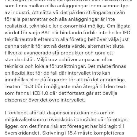
som finns mellan olika anläggningar inom samma typ
av industri. Att sätta värdet på den strängaste nivån
för alla parametrar och alla anläggningar är inte
realistiskt, tekniskt eller ekonomiskt möjligt. Om lägsta
värdet för varje BAT blir bindande förblir inte heller IED
teknikneutralt eftersom alla företag behöver välja just
denna teknik för att nå detta värde, alternativt sluta
tillverka avancerade stålprodukter och göra ett
standardstål. Miljökrav behöver anpassas efter
tekniska och lokala förutsättningar. Det måste finnas
en flexibilitet för de fall där intervallet inte kan
innehållas eller då åtgärder för att nå det är orimliga.
Texten i 15.3 bör i möjligaste mån återgå till den text
som fanns i IED 1.0 där det fortsatt går att bevilja
dispenser över det övre intervallet.
I förslaget står att dispenser inte kan ges om en
miljökvalitetsnorm överskrids i området där företaget
ligger, om det finns risk att företaget har bidragit till
överskridandet. Skrivning i 15.4 måste kompletteras