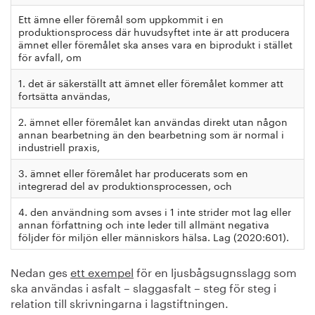
Ett ämne eller föremål som uppkommit i en
produktionsprocess där huvudsyftet inte är att producera
ämnet eller föremålet ska anses vara en biprodukt i stället
för avfall, om
1. det är säkerställt att ämnet eller föremålet kommer att
fortsätta användas,
2. ämnet eller föremålet kan användas direkt utan någon
annan bearbetning än den bearbetning som är normal i
industriell praxis,
3. ämnet eller föremålet har producerats som en
integrerad del av produktionsprocessen, och
4. den användning som avses i 1 inte strider mot lag eller
annan författning och inte leder till allmänt negativa
följder för miljön eller människors hälsa. Lag (2020:601).
Nedan ges
ett exempel
för en ljusbågsugnsslagg som
ska användas i asfalt – slaggasfalt – steg för steg i
relation till skrivningarna i lagstiftningen.