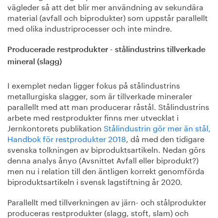
vägleder så att det blir mer användning av sekundära
material (avfall och biprodukter) som uppstår parallellt
med olika industriprocesser och inte mindre.
Producerade restprodukter - stålindustrins tillverkade
mineral (slagg)
I exemplet nedan ligger fokus på stålindustrins
metallurgiska slagger, som är tillverkade mineraler
parallellt med att man producerar råstål. Stålindustrins
arbete med restprodukter finns mer utvecklat i
Jernkontorets publikation
Stålindustrin gör mer än stål,
Handbok för restprodukter 2018
, då med den tidigare
svenska tolkningen av biproduktsartikeln. Nedan görs
denna analys ånyo (Avsnittet Avfall eller biprodukt?)
men nu i relation till den äntligen korrekt genomförda
biproduktsartikeln i svensk lagstiftning år 2020.
Parallellt med tillverkningen av järn- och stålprodukter
produceras restprodukter (slagg, stoft, slam) och