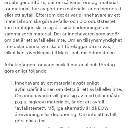
arbete genomförts, där också varje företag, material
för material, har avgjort om materialet är en biprodukt
eller ett avfall. Eftersom det är varje innehavare av ett
material som ska göra avfalls- och biproduktstestet,
kan företagen skilja sig åt i sina bedömningar av
samma sorts material. Det är innehavaren som avgör
om det är ett avfall eller inte. Om en tillsynsmyndighet
inte delar denna syn ska ett föreläggande skrivas,
vilket kan, överklagas till Mark- och miljödomstolen.
Arbetsgången för varje enskilt material och företag
görs enligt följande:
Innehavare av ett material avgör enligt
avfallsdefinitionen om detta är ett avfall eller inte.
Om innehavaren vill göra sig av med (eller måste
p.g.a. lagkrav) materialet, är det ett avfall
"avfallstestet". Möjliga alternativ är då EOW,
återvinning eller deponering. Om inte ett avfall,
görs nästa test.