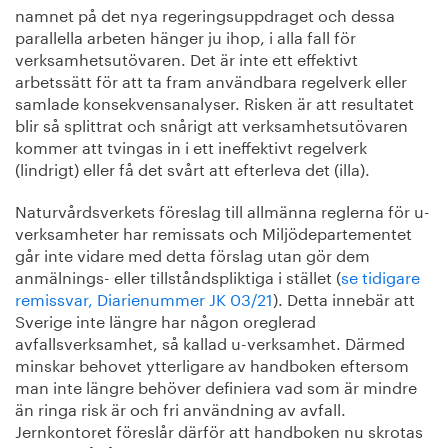
namnet på det nya regeringsuppdraget och dessa
parallella arbeten hänger ju ihop, i alla fall för
verksamhetsutövaren. Det är inte ett effektivt
arbetssätt för att ta fram användbara regelverk eller
samlade konsekvensanalyser. Risken är att resultatet
blir så splittrat och snårigt att verksamhetsutövaren
kommer att tvingas in i ett ineffektivt regelverk
(lindrigt) eller få det svårt att efterleva det (illa).
Naturvårdsverkets föreslag till allmänna reglerna för u-
verksamheter har remissats och Miljödepartementet
går inte vidare med detta förslag utan gör dem
anmälnings- eller tillståndspliktiga i stället (
se tidigare
remissvar, Diarienummer JK 03/21
). Detta innebär att
Sverige inte längre har någon oreglerad
avfallsverksamhet, så kallad u-verksamhet. Därmed
minskar behovet ytterligare av handboken eftersom
man inte längre behöver definiera vad som är mindre
än ringa risk är och fri användning av avfall.
Jernkontoret föreslår därför att handboken nu skrotas