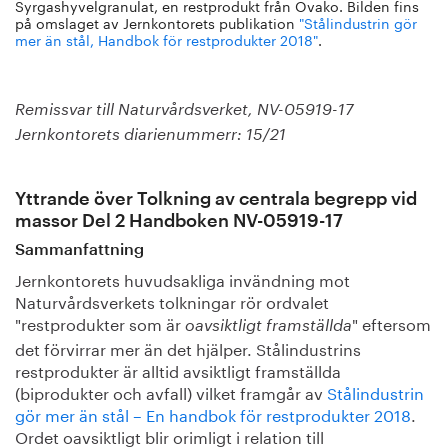
Syrgashyvelgranulat, en restprodukt från Ovako. Bilden fins
på omslaget av Jernkontorets publikation
"Stålindustrin gör
mer än stål, Handbok för restprodukter 2018"
.
Remissvar till Naturvårdsverket, NV-05919-17
Jernkontorets diarienummerr: 15/21
Yttrande över Tolkning av centrala begrepp vid
massor Del 2 Handboken NV-05919-17
Sammanfattning
Jernkontorets huvudsakliga invändning mot
Naturvårdsverkets tolkningar rör ordvalet
"restprodukter som är
" eftersom
oavsiktligt framställda
det förvirrar mer än det hjälper. Stålindustrins
restprodukter är alltid avsiktligt framställda
(biprodukter och avfall) vilket framgår av
Stålindustrin
gör mer än stål – En handbok för restprodukter 2018
.
Ordet oavsiktligt blir orimligt i relation till