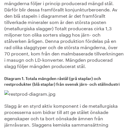
mängderna följer i princip producerad mängd stål.
Därför blir dessa framförallt konjunkturberoende. Av
den blå stapeln i diagrammet är det framförallt
tillverkade mineraler som är den största posten
(metallurgiska slagger) Totalt produceras cirka 1,3
miljoner ton olika sorters slagg hos järn- och
stålverken årligen. Denna produktion fördelas på en
rad olika slaggtyper och de största mängderna, över
70 procent, kom från den malmbaserade tillverkningen
i masugn och LD-konverter. Mängden producerad
slagg följer mängden producerat stål.
Diagram 1. Totala mängden råstål (grå staplar) och
restprodukter (blå staplar) från svensk järn- och stålindustri
Slagg är en styrd aktiv komponent i de metallurgiska
processerna som bidrar till att ge stålet önskade
egenskaper och ta bort oönskade ämnen från
järnråvaran. Slaggens kemiska sammansättning