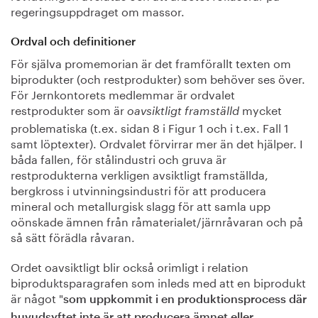
regeringsuppdraget om massor.
Ordval och definitioner
För själva promemorian är det framförallt texten om
biprodukter (och restprodukter) som behöver ses över.
För Jernkontorets medlemmar är ordvalet
restprodukter som är
mycket
oavsiktligt framställd
problematiska (t.ex. sidan 8 i Figur 1 och i t.ex. Fall 1
samt löptexter). Ordvalet förvirrar mer än det hjälper. I
båda fallen, för stålindustri och gruva är
restprodukterna verkligen avsiktligt framställda,
bergkross i utvinningsindustri för att producera
mineral och metallurgisk slagg för att samla upp
oönskade ämnen från råmaterialet/järnråvaran och på
så sätt förädla råvaran.
Ordet oavsiktligt blir också orimligt i relation
biproduktsparagrafen som inleds med att en biprodukt
är något "
som uppkommit i en produktionsprocess där
huvudsyftet inte är att producera ämnet eller