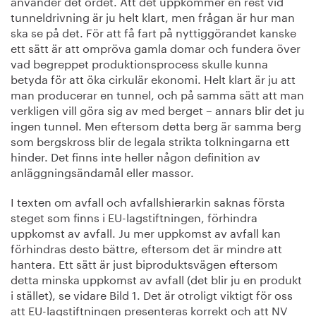
använder det ordet. Att det uppkommer en rest vid
tunneldrivning är ju helt klart, men frågan är hur man
ska se på det. För att få fart på nyttiggörandet kanske
ett sätt är att ompröva gamla domar och fundera över
vad begreppet produktionsprocess skulle kunna
betyda för att öka cirkulär ekonomi. Helt klart är ju att
man producerar en tunnel, och på samma sätt att man
verkligen vill göra sig av med berget – annars blir det ju
ingen tunnel. Men eftersom detta berg är samma berg
som bergskross blir de legala strikta tolkningarna ett
hinder. Det finns inte heller någon definition av
anläggningsändamål eller massor.
I texten om avfall och avfallshierarkin saknas första
steget som finns i EU-lagstiftningen, förhindra
uppkomst av avfall. Ju mer uppkomst av avfall kan
förhindras desto bättre, eftersom det är mindre att
hantera. Ett sätt är just biproduktsvägen eftersom
detta minska uppkomst av avfall (det blir ju en produkt
i stället), se vidare Bild 1. Det är otroligt viktigt för oss
att EU-lagstiftningen presenteras korrekt och att NV