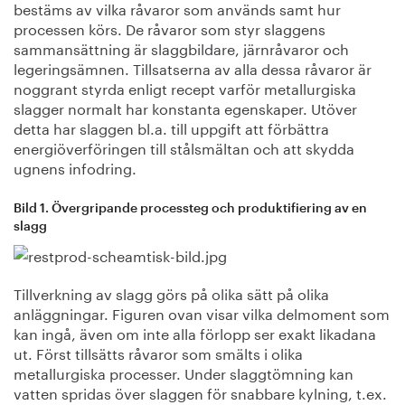
bestäms av vilka råvaror som används samt hur
processen körs. De råvaror som styr slaggens
sammansättning är slaggbildare, järnråvaror och
legeringsämnen. Tillsatserna av alla dessa råvaror är
noggrant styrda enligt recept varför metallurgiska
slagger normalt har konstanta egenskaper. Utöver
detta har slaggen bl.a. till uppgift att förbättra
energiöverföringen till stålsmältan och att skydda
ugnens infodring.
Bild 1. Övergripande processteg och produktifiering av en
slagg
Tillverkning av slagg görs på olika sätt på olika
anläggningar. Figuren ovan visar vilka delmoment som
kan ingå, även om inte alla förlopp ser exakt likadana
ut. Först tillsätts råvaror som smälts i olika
metallurgiska processer. Under slaggtömning kan
vatten spridas över slaggen för snabbare kylning, t.ex.