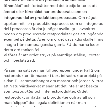
" och fortsätter med det tredje kriteriet att
föremålet
ämnet eller föremålet har producerats som en
. Om något
integrerad del av produktionsprocessen
uppkommit i en produktionsprocess som en integrerad
del i processen är det ju högst avsiktligt. I avsnittet
nedan om producerade restprodukter ges ett ingående
exempel på detta. Även om ordet oavsiktlig skulle finns
i några från numera ganska gamla EU-domarna leder
detta ord tanken fel.
Vi föreslår att ordet stryks på samtliga ställen, i texter
och i beslutsträd.
På samma sätt rör man till begreppen under Fall 2 om
restprodukter för massor i t.ex. infrastrukturprojekt på
sidan 11 i sammanhanget om massor och jordar. Vi tror
att Naturvårdsverket menar att det inte är att beakta
som
och inte restprodukter. Ordet
biprodukter
restprodukt omfattar ju biprodukter och avfall och
man "slipper" den legala definitionen när man