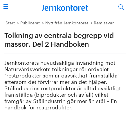
Sök
Stålindustrin
Start
Publicerat
Nytt från Jernkontoret
Remissvar
Tolkning av centrala begrepp vid
Vision 2050
massor. Del 2 Handboken
Forskning/utbildning
Jernkontorets huvudsakliga invändning mot
Energi/miljö
Naturvårdsverkets tolkningar rör ordvalet
"restprodukter som är oavsiktligt framställda"
Vi tycker
eftersom det förvirrar mer än det hjälper.
Stålindustrins restprodukter är alltid avsiktligt
framställda (biprodukter och avfall) vilket
Publicerat
framgår av Stålindustrin gör mer än stål – En
handbok för restprodukter.
Bildbank
Om oss