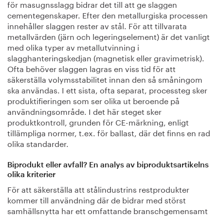
för masugnsslagg bidrar det till att ge slaggen
cementegenskaper. Efter den metallurgiska processen
innehåller slaggen rester av stål. För att tillvarata
metallvärden (järn och legeringselement) är det vanligt
med olika typer av metallutvinning i
slagghanteringskedjan (magnetisk eller gravimetrisk).
Ofta behöver slaggen lagras en viss tid för att
säkerställa volymsstabilitet innan den så småningom
ska användas. I ett sista, ofta separat, processteg sker
produktifieringen som ser olika ut beroende på
användningsområde. I det här steget sker
produktkontroll, grunden för CE-märkning, enligt
tillämpliga normer, t.ex. för ballast, där det finns en rad
olika standarder.
Biprodukt eller avfall? En analys av biproduktsartikelns
olika kriterier
För att säkerställa att stålindustrins restprodukter
kommer till användning där de bidrar med störst
samhällsnytta har ett omfattande branschgemensamt