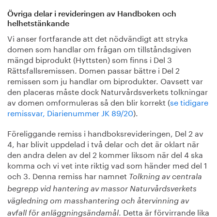
Övriga delar i revideringen av Handboken och
helhetstänkande
Vi anser fortfarande att det nödvändigt att stryka
domen som handlar om frågan om tillståndsgiven
mängd biprodukt (Hyttsten) som finns i Del 3
Rättsfallsremissen. Domen passar bättre i Del 2
remissen som ju handlar om biprodukter. Oavsett var
den placeras måste dock Naturvårdsverkets tolkningar
av domen omformuleras så den blir korrekt (
se tidigare
remissvar, Diarienummer JK 89/20
).
Föreliggande remiss i handboksrevideringen, Del 2 av
4, har blivit uppdelad i två delar och det är oklart när
den andra delen av del 2 kommer liksom när del 4 ska
komma och vi vet inte riktig vad som händer med del 1
och 3. Denna remiss har namnet
Tolkning av centrala
begrepp vid hantering av massor Naturvårdsverkets
vägledning om masshantering och återvinning av
. Detta är förvirrande lika
avfall för anläggningsändamål