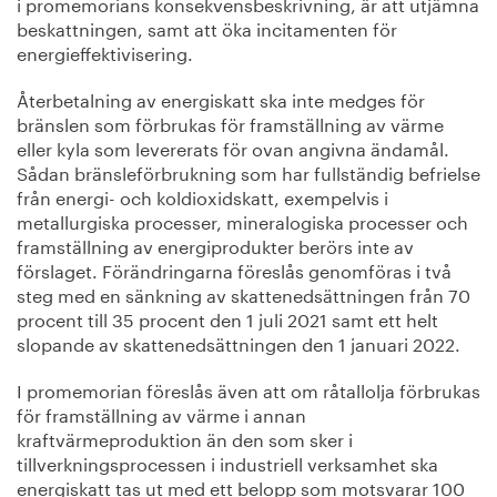
i promemorians konsekvensbeskrivning, är att utjämna
beskattningen, samt att öka incitamenten för
energieffektivisering.
Återbetalning av energiskatt ska inte medges för
bränslen som förbrukas för framställning av värme
eller kyla som levererats för ovan angivna ändamål.
Sådan bränsleförbrukning som har fullständig befrielse
från energi- och koldioxidskatt, exempelvis i
metallurgiska processer, mineralogiska processer och
framställning av energiprodukter berörs inte av
förslaget. Förändringarna föreslås genomföras i två
steg med en sänkning av skattenedsättningen från 70
procent till 35 procent den 1 juli 2021 samt ett helt
slopande av skattenedsättningen den 1 januari 2022.
I promemorian föreslås även att om råtallolja förbrukas
för framställning av värme i annan
kraftvärmeproduktion än den som sker i
tillverkningsprocessen i industriell verksamhet ska
energiskatt tas ut med ett belopp som motsvarar 100