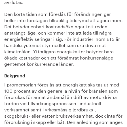
avslutas.
Den korta tiden som föreslås för förändringen ger
heller inte företagen tillräcklig tidsrymd att agera inom.
Det betyder enbart kostnadsökningar i ett redan
ansträngt läge, och kommer inte att leda till några
energieffektiviseringar i sig. För industrier inom ETS är
handelssystemet styrmedlet som ska driva mot
klimatmålen. Ytterligare energiskatter betyder bara
ökade kostnader och ett försämrat konkurrensläge
gentemot konkurrerande länder.
Bakgrund
I promemorian föreslås att energiskatt ska tas ut med
100 procent av den generella nivån för bränslen som
förbrukas för annat ändamål än drift av motordrivna
fordon vid tillverkningsprocessen i industriell
verksamhet samt i yrkesmässig jordbruks-,
skogsbruks- eller vattenbruksverksamhet, dock inte för
förbrukning i skepp eller båt. Den anledning som anges