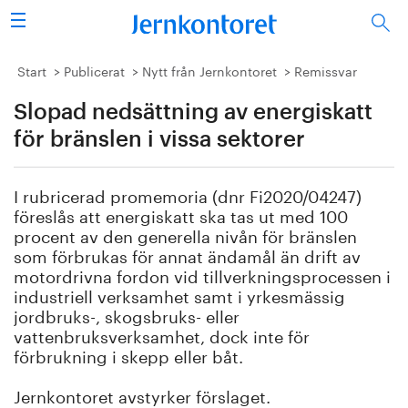
Sök
Stålindustrin
Start
Publicerat
Nytt från Jernkontoret
Remissvar
Slopad nedsättning av energiskatt
Vision 2050
för bränslen i vissa sektorer
Forskning/utbildning
I rubricerad promemoria (dnr Fi2020/04247)
Energi/miljö
föreslås att energiskatt ska tas ut med 100
procent av den generella nivån för bränslen
Vi tycker
som förbrukas för annat ändamål än drift av
motordrivna fordon vid tillverkningsprocessen i
industriell verksamhet samt i yrkesmässig
Publicerat
jordbruks-, skogsbruks- eller
vattenbruksverksamhet, dock inte för
Bildbank
förbrukning i skepp eller båt.
Om oss
Jernkontoret avstyrker förslaget.