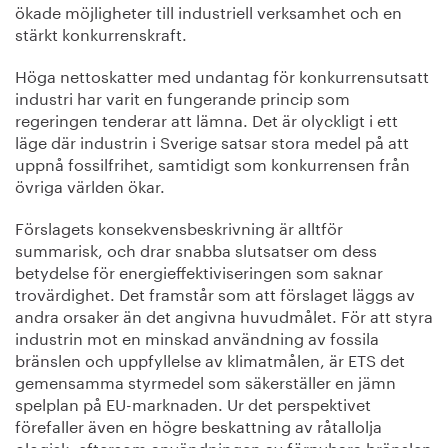
ökade möjligheter till industriell verksamhet och en
stärkt konkurrenskraft.
Höga nettoskatter med undantag för konkurrensutsatt
industri har varit en fungerande princip som
regeringen tenderar att lämna. Det är olyckligt i ett
läge där industrin i Sverige satsar stora medel på att
uppnå fossilfrihet, samtidigt som konkurrensen från
övriga världen ökar.
Förslagets konsekvensbeskrivning är alltför
summarisk, och drar snabba slutsatser om dess
betydelse för energieffektiviseringen som saknar
trovärdighet. Det framstår som att förslaget läggs av
andra orsaker än det angivna huvudmålet. För att styra
industrin mot en minskad användning av fossila
bränslen och uppfyllelse av klimatmålen, är ETS det
gemensamma styrmedel som säkerställer en jämn
spelplan på EU-marknaden. Ur det perspektivet
förefaller även en högre beskattning av råtallolja
ologisk, eftersom användningen av förnybara bränslen