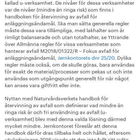
kallad u-verksamhet. De nivåer för dessa verksamheter
var de nivåer (mindre än ringa risk) som finns i
handboken för återvinning av avfall för
anläggningsändamål. Ska man sätta generella regler
måste dessa vara tillämpliga, med lakhalter som är
rimligt balanserade och utan totalhalter, se Yttrande
över Allmänna regler för vissa verksamheter som
hanterar avfall M2018/01322/R – Fokus avfall för
anläggningsändamål,
Jernkontorets dnr 25/20
. Dylika
regler måste också, om de skulle göras, bara användas
för exakt de material/processer som pekas ut och inte
användas som utgångspunkt generellt för när något
kan anses vara giftfritt eller inte.
Nyttan med Naturvårdsverkets handbok för
återvinning av avfall som definierar vad mindre än
ringa risk är och fri användning av avfall (u-
verksamhet) blev med denna valda lösning därmed
mycket mindre. Jernkontoret föreslår att denna
handbok därför dras tillbaka helt och hållet, eftersom
utvärderingen 2016 visade att den inte fyllt sitt syfte