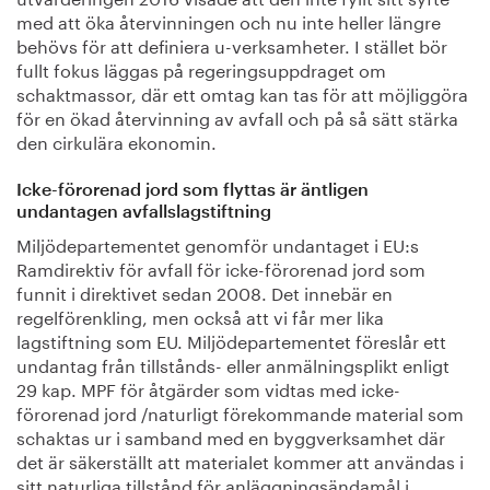
med att öka återvinningen och nu inte heller längre
behövs för att definiera u-verksamheter. I stället bör
fullt fokus läggas på regeringsuppdraget om
schaktmassor, där ett omtag kan tas för att möjliggöra
för en ökad återvinning av avfall och på så sätt stärka
den cirkulära ekonomin.
Icke-förorenad jord som flyttas är äntligen
undantagen avfallslagstiftning
Miljödepartementet genomför undantaget i EU:s
Ramdirektiv för avfall för icke-förorenad jord som
funnit i direktivet sedan 2008. Det innebär en
regelförenkling, men också att vi får mer lika
lagstiftning som EU. Miljödepartementet föreslår ett
undantag från tillstånds- eller anmälningsplikt enligt
29 kap. MPF för åtgärder som vidtas med icke-
förorenad jord /naturligt förekommande material som
schaktas ur i samband med en byggverksamhet där
det är säkerställt att materialet kommer att användas i
sitt naturliga tillstånd för anläggningsändamål i