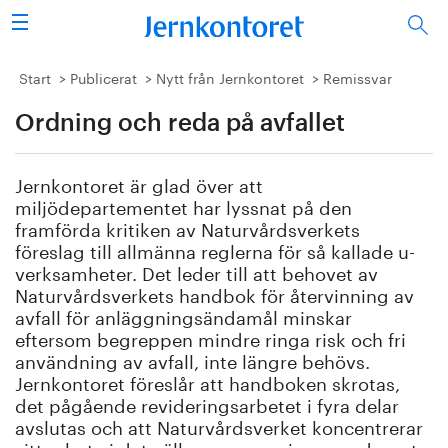
Sök
Stålindustrin
Start
Publicerat
Nytt från Jernkontoret
Remissvar
Ordning och reda på avfallet
Vision 2050
Forskning/utbildning
Jernkontoret är glad över att
miljödepartementet har lyssnat på den
Energi/miljö
framförda kritiken av Naturvårdsverkets
föreslag till allmänna reglerna för så kallade u-
verksamheter. Det leder till att behovet av
Vi tycker
Naturvårdsverkets handbok för återvinning av
avfall för anläggningsändamål minskar
Publicerat
eftersom begreppen mindre ringa risk och fri
användning av avfall, inte längre behövs.
Bildbank
Jernkontoret föreslår att handboken skrotas,
det pågående revideringsarbetet i fyra delar
avslutas och att Naturvårdsverket koncentrerar
Om oss
sitt arbete i det välkomna regeringsuppdraget