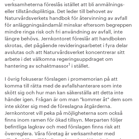
verksamheterna föreslås istället att bli anmälnings-
eller tillståndspliktiga. Det leder till behovet av
Naturvårdsverkets handbok för återvinning av avfall
för anläggningsändamål minskar eftersom begreppen
mindre ringa risk och fri användning av avfall, inte
längre behövs. Jernkontoret föreslår att handboken
skrotas, det pågående revideringsarbetet i fyra delar
avslutas och att Naturvårdsverket koncentrerar sitt
arbete i det välkomna regeringsuppdraget om
1
hantering av schaktmassor
i stället.
I övrig fokuserar förslagen i promemorian på att
komma till rätta med de avfallshanterare som inte
skött sig och hur man kan säkerställa att detta inte
händer igen. Frågan är om man "kommer åt" dem som
inte sköter sig med de föreslagna åtgärderna.
Jernkontoret vill peka på möjligheterna som också
finns inom ramen för ökad tillsyn. Merparten följer
befintliga lagkrav och med förslagen finns risk att
överreglera. Våra företag är verksamheter med