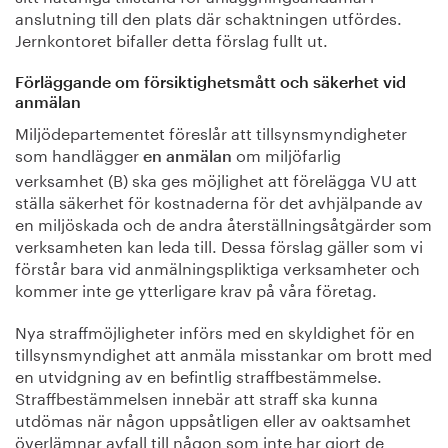
anslutning till den plats där schaktningen utfördes.
Jernkontoret bifaller detta förslag fullt ut.
Förläggande om försiktighetsmått och säkerhet vid
anmälan
Miljödepartementet föreslår att tillsynsmyndigheter
som handlägger
om miljöfarlig
en anmälan
verksamhet (B) ska ges möjlighet att förelägga VU att
ställa säkerhet för kostnaderna för det avhjälpande av
en miljöskada och de andra återställningsåtgärder som
verksamheten kan leda till. Dessa förslag gäller som vi
förstår bara vid anmälningspliktiga verksamheter och
kommer inte ge ytterligare krav på våra företag.
Nya straffmöjligheter införs med en skyldighet för en
tillsynsmyndighet att anmäla misstankar om brott med
en utvidgning av en befintlig straffbestämmelse.
Straffbestämmelsen innebär att straff ska kunna
utdömas när någon uppsåtligen eller av oaktsamhet
överlämnar avfall till någon som inte har gjort de