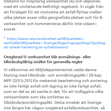
tillstånd för miljöfarlig verksamhet (A) och deponier,
med ett omfattande befintligt regelverk. Vi utgår från
att förslaget för att motverka att avfall flyttas mellan
olika platser avser olika
platser och för B-
geografiska
verksamhet och kommenteras därför inte vidare i
svaret.
1
https://www.naturvardsverket.se/Miljoarbete-i-
samhallet/Miljoarbete-i-Sverige/Regeringsuppdrag/Uppdrag-
att-utreda-hantering-av-schaktmassor/
Oreglerad U-verksamhet blir anmälnings- eller
tillståndspliktig istället för generella regler
Vi välkomnar att Miljödepartementet valde denna
lösning med tillstånds- och anmälningsplikt i 29 kap.
MPF (2013:251) för mekanisk bearbetning och sortering
av icke-farligt avfall och lagring av icke-farligt avfall,
som en del av att samla in det, för att tydliggöra vilka
verksamheter som ska omfattas av
tillstånds/anmälningsplikt. Detta innebär att Sverige
inte längre har någon oreglerad avfallsverksamhet, så