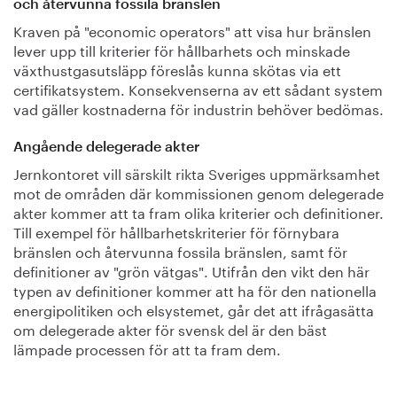
och återvunna fossila bränslen
Kraven på "economic operators" att visa hur bränslen
lever upp till kriterier för hållbarhets och minskade
växthustgasutsläpp föreslås kunna skötas via ett
certifikatsystem. Konsekvenserna av ett sådant system
vad gäller kostnaderna för industrin behöver bedömas.
Angående delegerade akter
Jernkontoret vill särskilt rikta Sveriges uppmärksamhet
mot de områden där kommissionen genom delegerade
akter kommer att ta fram olika kriterier och definitioner.
Till exempel för hållbarhetskriterier för förnybara
bränslen och återvunna fossila bränslen, samt för
definitioner av "grön vätgas". Utifrån den vikt den här
typen av definitioner kommer att ha för den nationella
energipolitiken och elsystemet, går det att ifrågasätta
om delegerade akter för svensk del är den bäst
lämpade processen för att ta fram dem.