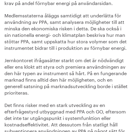
krav på andel förnybar energi på användarsidan.
Medlemsstaterna åläggs samtidigt att underlätta för
användning av PPA, samt analysera möjligheter till att
minska den ekonomiska risken i detta. De ska också i
sin nationella energi- och klimatplan beskriva hur man
stöttar PPA, samt uppskatta hur stora volymer som det
instrumentet bidrar till i produktion av förnybar energi.
Jernkontoret ifrågasätter starkt om det är nödvändigt
eller ens klokt att styra och premiera användningen av
den här typen av instrument så hårt. På en fungerande
marknad finns alltid den här möjligheten, och en
generell satsning på marknadsutveckling borde i stället
prioriteras.
Det finns risker med en stark utveckling av en
efterfrågestyrd utbyggnad med PPA och GO, eftersom
det inte tar utgångspunkt i systemfunktion eller
kostnadseffektivitet. Att dessutom från statligt håll
subventionera användningen av PPA på något sätt för