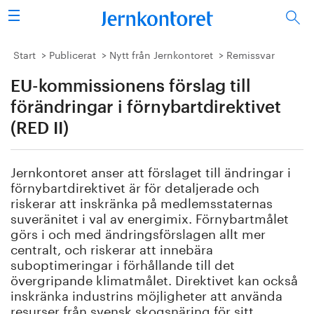
Sök
Stålindustrin
Start
Publicerat
Nytt från Jernkontoret
Remissvar
EU-kommissionens förslag till
Vision 2050
förändringar i förnybartdirektivet
Forskning/utbildning
(RED II)
Energi/miljö
Jernkontoret anser att förslaget till ändringar i
förnybartdirektivet är för detaljerade och
Vi tycker
riskerar att inskränka på medlemsstaternas
suveränitet i val av energimix. Förnybartmålet
Publicerat
görs i och med ändringsförslagen allt mer
centralt, och riskerar att innebära
suboptimeringar i förhållande till det
Bildbank
övergripande klimatmålet. Direktivet kan också
inskränka industrins möjligheter att använda
Om oss
resurser från svensk skogsnäring för sitt