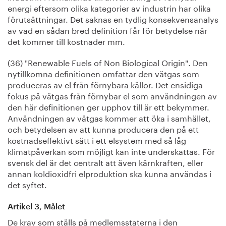
energi eftersom olika kategorier av industrin har olika
förutsättningar. Det saknas en tydlig konsekvensanalys
av vad en sådan bred definition får för betydelse när
det kommer till kostnader mm.
(36) "Renewable Fuels of Non Biological Origin". Den
nytillkomna definitionen omfattar den vätgas som
produceras av el från förnybara källor. Det ensidiga
fokus på vätgas från förnybar el som användningen av
den här definitionen ger upphov till är ett bekymmer.
Användningen av vätgas kommer att öka i samhället,
och betydelsen av att kunna producera den på ett
kostnadseffektivt sätt i ett elsystem med så låg
klimatpåverkan som möjligt kan inte underskattas. För
svensk del är det centralt att även kärnkraften, eller
annan koldioxidfri elproduktion ska kunna användas i
det syftet.
Artikel 3, Målet
De krav som ställs på medlemsstaterna i den