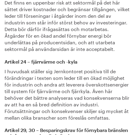
Det finns en uppenbar risk att sektormål på det här
sättet driver kostnader och begränsar tillgången, vilket
leder till förseningar i åtgärder inom den del av
industrin som står inför störst behov av investeringar.
Detta bör därför ifrågasättas och motarbetas.
Åtgärder för en ökad andel förnybar energi bör
underlättas på producentsidan, och att utarbeta
sektormål på användarsidan är inte acceptabelt.
Artikel 24 – fjärrvärme och -kyla
I huvudsak ställer sig Jernkontoret positiva till de
förändringar i texten som leder till en ökad möjlighet
för industrin och andra att leverera överskottsenergier
till system för fjärrvärme och fjärrkyla. Även här
behöver det bättre analyseras vad konsekvenserna blir
av att ha en så bred definition av industri.
Förutsättningar och konsekvenser skiljer sig mycket åt
mellan olika branscher som föreslås omfattas.
Artikel 29, 30 – Besparingskrav för förnybara bränslen