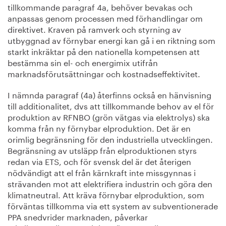
tillkommande paragraf 4a, behöver bevakas och
anpassas genom processen med förhandlingar om
direktivet. Kraven på ramverk och styrning av
utbyggnad av förnybar energi kan gå i en riktning som
starkt inkräktar på den nationella kompetensen att
bestämma sin el- och energimix utifrån
marknadsförutsättningar och kostnadseffektivitet.
I nämnda paragraf (4a) återfinns också en hänvisning
till additionalitet, dvs att tillkommande behov av el för
produktion av RFNBO (grön vätgas via elektrolys) ska
komma från ny förnybar elproduktion. Det är en
orimlig begränsning för den industriella utvecklingen.
Begränsning av utsläpp från elproduktionen styrs
redan via ETS, och för svensk del är det återigen
nödvändigt att el från kärnkraft inte missgynnas i
strävanden mot att elektrifiera industrin och göra den
klimatneutral. Att kräva förnybar elproduktion, som
förväntas tillkomma via ett system av subventionerade
PPA snedvrider marknaden, påverkar