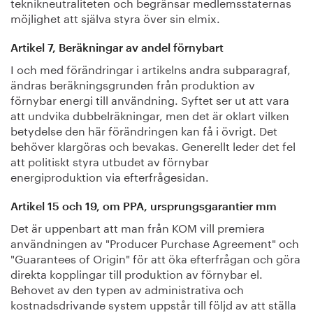
teknikneutraliteten och begränsar medlemsstaternas
möjlighet att själva styra över sin elmix.
Artikel 7, Beräkningar av andel förnybart
I och med förändringar i artikelns andra subparagraf,
ändras beräkningsgrunden från produktion av
förnybar energi till användning. Syftet ser ut att vara
att undvika dubbelräkningar, men det är oklart vilken
betydelse den här förändringen kan få i övrigt. Det
behöver klargöras och bevakas. Generellt leder det fel
att politiskt styra utbudet av förnybar
energiproduktion via efterfrågesidan.
Artikel 15 och 19, om PPA, ursprungsgarantier mm
Det är uppenbart att man från KOM vill premiera
användningen av "Producer Purchase Agreement" och
"Guarantees of Origin" för att öka efterfrågan och göra
direkta kopplingar till produktion av förnybar el.
Behovet av den typen av administrativa och
kostnadsdrivande system uppstår till följd av att ställa