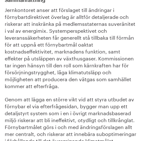
Sammanfattning
Jernkontoret anser att förslaget till ändringar i
förnybartdirektivet överlag är alltför detaljerade och
riskerar att inskränka på medlemsstaternas suveränitet
i val av energimix. Systemperspektivet och
leveranssäkerheten får generellt stå tillbaka till förmån
för att uppnå ett förnybartmål oaktat
kostnadseffektivitet, marknadens funktion, samt
effekter på utsläppen av växthusgaser. Kommissionen
tar ingen hänsyn till den roll som kärnkraften har för
försörjningstrygghet, låga klimatutsläpp och
möjligheten att producera den vätgas som samhället
kommer att efterfråga.
Genom att lägga en större vikt vid att styra utbudet av
förnybar el via efterfrågesidan, bygger man upp ett
detaljstyrt system som i en i övrigt marknadsbaserad
miljö riskerar att bli ineffektivt, otydligt och tillkrånglat.
Förnybartmålet görs i och med ändringsförslagen allt
mer centralt, och riskerar att innebära suboptimeringar
i förhållande till det övergripande klimatmålet.