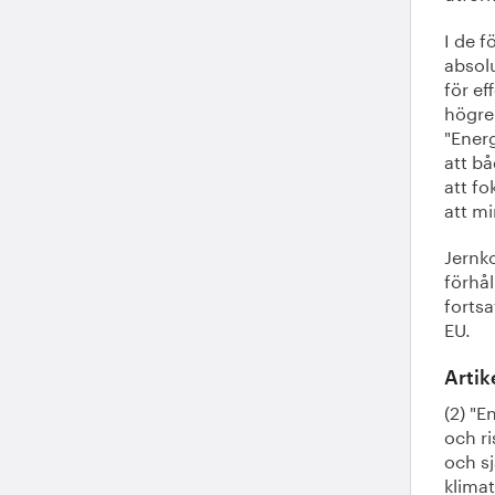
I de f
absol
för ef
högre
"Energ
att bå
att f
att mi
Jernko
förhål
forts
EU.
Artik
(2) "E
och ri
och sj
klimat