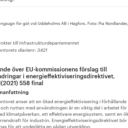
ngsugn för göt vid Uddeholms AB i Hagfors. Foto: Pia Nordlander
nkter till Infrastrukturdepartementet
ntorets diarienr: 3421
ande över EU-kommissionens förslag till
ndringar i energieffektiviseringsdirektivet,
2021) 558 final
anfattning
ntoret anser att en ökad energieffektivisering i förhållande t
 och nyttan med användningen är en viktig del i arbetet för
ad klimatpåverkan, ett effektivare energisystem, samt en ö
renskraft för industrin. Energieffektiviseringsdirektivet bör
as för att underlätta en sådan utveckling.