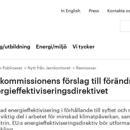
In English
Press
Kontakta o
Sök:
g/utbildning
Energi/miljö
Vi tycker
Publicerat
Nytt från Jernkontoret
Remissvar
kommissionens förslag till förändr
rgieffektiviseringsdirektivet
ad energieffektivisering i förhållande till syftet o
 viktig del i arbetet för minskad klimatpåverkan, sa
trin. EU:s energieffektiviseringsdirektiv bör utforma
kling.