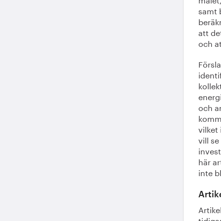
samt 
beräk
att de
och at
Försla
ident
kolle
energ
och a
komma
vilket
vill s
inves
här a
inte b
Artik
Artike
tidiga