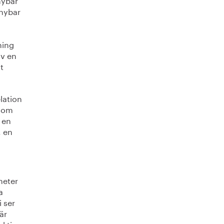
rnybar
ning
av en
t
elation
 som
 en
, en
heter
a
 ser
är
ektiv.