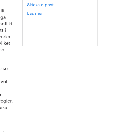
Skicka e-post
llt
Läs mer
om
iga
Hanna
nflikt
Escobar-
t i
Jansson
verka
ilket
och
else
ivet
e
regler.
peka
nybar