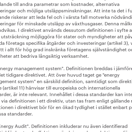
lande till andra parametrar som kostnader, alternativa
eringar och möjliga utsläppsminskningar. Att inte ta det i fu
nde riskerar att leda fel och i värsta fall motverka nödvänd
teringar för minskade utsläpp av växthusgaser. Denna målko
dvikas. I direktivet används dessutom definitionen i syfte at
 utsträckning möjliggöra för stater och myndigheter att på
da företags specifika åtgärder och investeringar (artikel 3), v
tt i allt för hög grad inskränka företagens självständighet 
heter att bedriva långsiktig verksamhet.
"Energy management system". Definitionen breddas i jämför
t tidigare direktivet. Att över huvud taget ge "energy
ement system" en särskild definition, samtidigt som direkt
 (artikel 11) hänvisar till europeiska och internationella
rder, är inte relevant. Innehållet i dessa standarder kan int
 via definitionen i ett direktiv, utan tas fram enligt gällande 
tionen i direktivet bör för en ökad tydlighet i stället enbart 
ssa standarder.
Energy Audit". Definitionen inkluderar nu även identifierad
tial för kostnadseffektiv användning och produktion av för