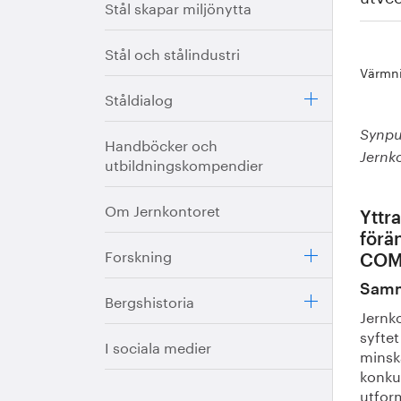
Stål skapar miljönytta
Stål och stålindustri
Värmni
Ståldialog
Synpu
Handböcker och
Jernko
utbildningskompendier
Om Jernkontoret
Yttr
förä
Forskning
COM(
Samm
Bergshistoria
Jernko
syftet
I sociala medier
minsk
konkur
utform