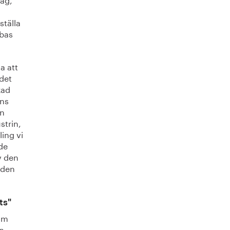
ställa
 bas
a att
det
kad
ins
an
strin,
ling vi
ade
v den
 den
ts"
som
an