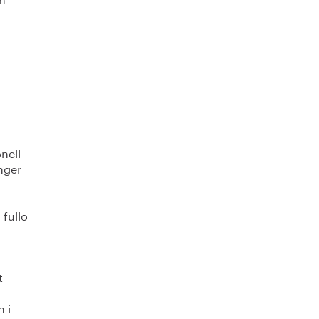
nell
anger
 fullo
t
 i