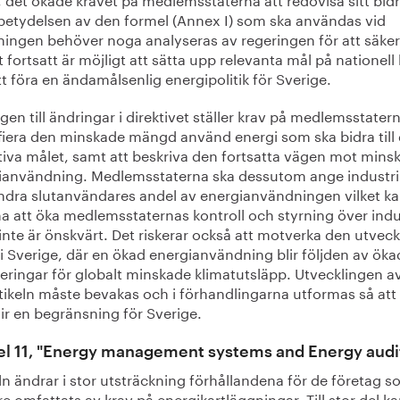
betydelsen av den formel (Annex I) som ska användas vid
ningen behöver noga analyseras av regeringen för att säker
t fortsatt är möjligt att sätta upp relevanta mål på nationell
t föra en ändamålsenlig energipolitik för Sverige.
gen till ändringar i direktivet ställer krav på medlemsstatern
ifiera den minskade mängd använd energi som ska bidra till 
ktiva målet, samt att beskriva den fortsatta vägen mot mins
ianvändning. Medlemsstaterna ska dessutom ange industr
ndra slutanvändares andel av energianvändningen vilket k
 att öka medlemsstaternas kontroll och styrning över indu
 inte är önskvärt. Det riskerar också att motverka den utveck
e i Sverige, där en ökad energianvändning blir följden av ök
teringar för globalt minskade klimatutsläpp. Utvecklingen a
rtikeln måste bevakas och i förhandlingarna utformas så att
lir en begränsning för Sverige.
el 11, "Energy management systems and Energy audi
ln ändrar i stor utsträckning förhållandena för de företag 
re omfattats av krav på energikartläggningar. Till stor del k