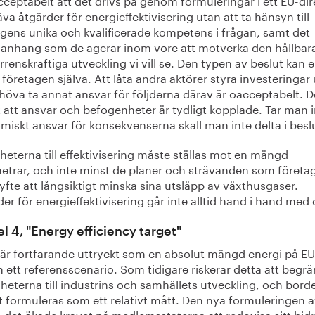
äva åtgärder för energieffektivisering utan att ta hänsyn till
agens unika och kvalificerade kompetens i frågan, samt det
nhang som de agerar inom vore att motverka den hållbar
renskraftiga utveckling vi vill se. Den typen av beslut kan 
 företagen själva. Att låta andra aktörer styra investeringar
höva ta annat ansvar för följderna därav är oacceptabelt. D
t att ansvar och befogenheter är tydligt kopplade. Tar man 
iskt ansvar för konsekvenserna skall man inte delta i besl
heterna till effektivisering måste ställas mot en mängd
etrar, och inte minst de planer och strävanden som företa
syfte att långsiktigt minska sina utsläpp av växthusgaser.
er för energieffektivisering går inte alltid hand i hand med 
el 4, "Energy efficiency target"
 är fortfarande uttryckt som en absolut mängd energi på EU
n ett referensscenario. Som tidigare riskerar detta att begr
heterna till industrins och samhällets utveckling, och bord
et formuleras som ett relativt mått. Den nya formuleringen 
 det ökade kravet på medlemsstaterna att redovisa sitt bid