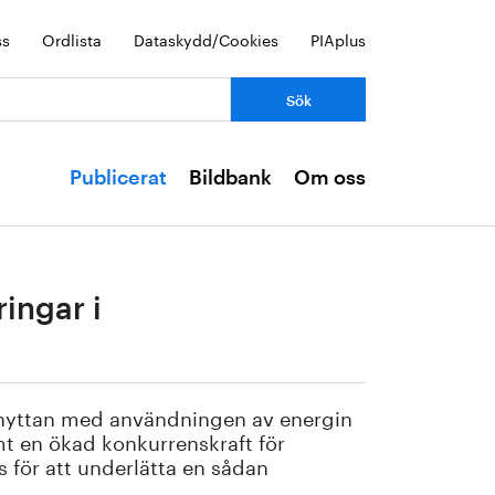
ss
Ordlista
Dataskydd/Cookies
PIAplus
Publicerat
Bildbank
Om oss
ingar i
ch nyttan med användningen av energin
mt en ökad konkurrenskraft för
s för att underlätta en sådan