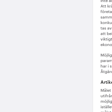
Att kr
föret
samma
konkur
tas av
att be
viktig
ekonom
Möjlig
param
har i 
Åtgärd
Artik
Målet
utifrå
möjlig
iställ
målet,