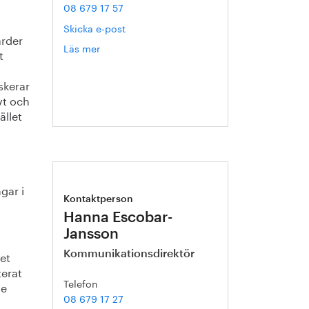
08 679 17 57
Skicka e-post
ärder
Läs mer
om
t
Pär
Hermerén
iskerar
vt och
ället
gar i
Kontaktperson
Hanna Escobar-
Jansson
vet
Kommunikationsdirektör
terat
Telefon
de
08 679 17 27