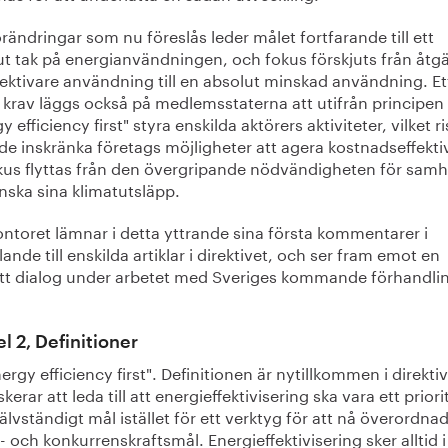
örändringar som nu föreslås leder målet fortfarande till ett
ut tak på energianvändningen, och fokus förskjuts från åtg
fektivare användning till en absolut minskad användning. Et
 krav läggs också på medlemsstaterna att utifrån principen
y efficiency first" styra enskilda aktörers aktiviteter, vilket r
de inskränka företags möjligheter att agera kostnadseffekti
okus flyttas från den övergripande nödvändigheten för samh
nska sina klimatutsläpp.
ntoret lämnar i detta yttrande sina första kommentarer i
lande till enskilda artiklar i direktivet, och ser fram emot en
att dialog under arbetet med Sveriges kommande förhandlin
el 2, Definitioner
nergy efficiency first". Definitionen är nytillkommen i direkti
skerar att leda till att energieffektivisering ska vara ett priori
älvständigt mål istället för ett verktyg för att nå överordna
- och konkurrenskraftsmål. Energieffektivisering sker alltid i