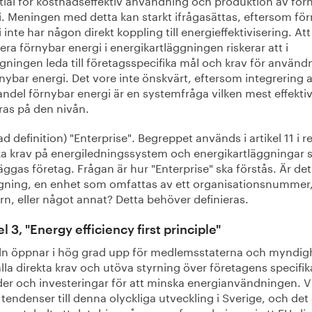
i. Meningen med detta kan starkt ifrågasättas, eftersom fö
 inte har någon direkt koppling till energieffektivisering. Att
era förnybar energi i energikartläggningen riskerar att i
gningen leda till företagsspecifika mål och krav för använd
nybar energi. Det vore inte önskvärt, eftersom integrering 
ndel förnybar energi är en systemfråga vilken mest effektiv
ras på den nivån.
d definition) "Enterprise". Begreppet används i artikel 11 i r
ilka krav på energiledningssystem och energikartläggningar
äggas företag. Frågan är hur "Enterprise" ska förstås. Är det
gning, en enhet som omfattas av ett organisationsnummer
n, eller något annat? Detta behöver definieras.
el 3, "Energy efficiency first principle"
eln öppnar i hög grad upp för medlemsstaterna och myndig
älla direkta krav och utöva styrning över företagens specifik
der och investeringar för att minska energianvändningen. Vi
tendenser till denna olyckliga utveckling i Sverige, och det 
cceptabelt att det drivs på genom formuleringar i ett EU-dir