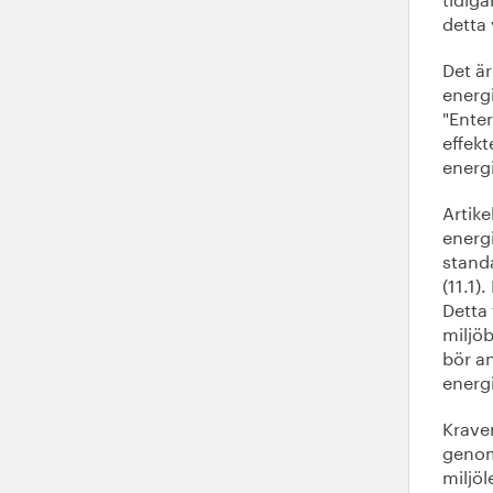
detta
Det är
energ
"Enter
effek
energ
Artike
energi
standa
(11.1)
Detta 
miljöb
bör an
energ
Kraven
genom
miljö