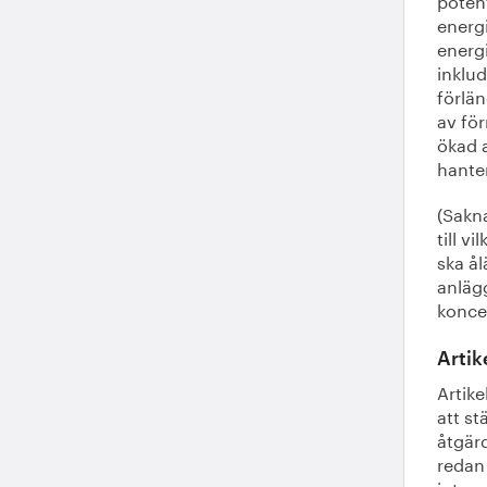
energ
energi
inklud
förlän
av för
ökad a
hante
(Sakna
till v
ska ål
anläg
koncer
Artik
Artik
att st
åtgär
redan 
inte a