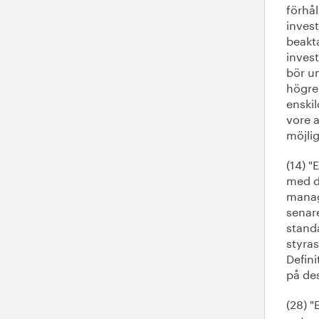
förhål
invest
beakta
inves
bör un
högre
enskil
vore a
möjlig
(14) 
med de
manag
senare
standa
styras
Defini
på de
(28) "
poten