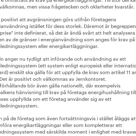
 välkomnas, men vissa frågetecken och oklarheter kvarstår.
 positivt att avgränsningen görs utifrån företagens
ianvändning istället för dess storlek. Däremot är begreppen
prise" inte definierat, så det är ändå svårt att helt analysera
ten av de gränser i energianvändning som anges för krav på
iledningssystem eller energikartläggningar.
ln anger nu tydligt att införande och användning av ett
ledningssystem (ett system enligt europeisk eller internatio
rd) enskilt ska gälla för att uppfylla de krav som artikel 11 
. Det är positivt och välkomnas av Jernkontoret.
förhållande bör även gälla nationellt, där exempelvis
alkens hänvisning till krav på företags energihushållning till
ses uppfyllda om ett företag använder sig av ett
iledningssystem.
 på de företag som även fortsättningsvis i stället åläggs at
föra energikartläggningar eller som kompletterar ett
ledningssystem med särskilda moment i enlighet med kraven