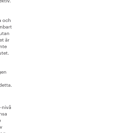
a och
enbart
 utan
et är
inte
utet.
gen
detta.
-nivå
änsa
e
av
rag,