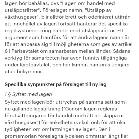
lagen bör behållas, dvs "Lagen om handel med
utsläppsrätter". Föreslaget namn, "Utsläpp av
växthusgaser", blir alltför brett och odefinierat utifrån
att innehållet av lagen fortsatt hanterar det specifika
regelsystemet kring handel med utsläppsrätter. Ett
argument som framförs för att ändra lagens namn är
för att anpassa sig till möjligheterna som ges av artikel
6 i Parisavtalet om samarbeten mellan länder. Sådana
verktyg för samarbeten har även funnits tillgängliga
under Kyotoavtalet, och har kunnat hanteras tidigare
utan bekymmer.
Specifika synpunkter på förslaget till ny lag
1 § Syftet med lagen
Syftet med lagen bör uttryckas på samma sätt som i
nu gällande lagstiftning ("Genom lagen regleras
förutsättningarna för handel med rätt att släppa ut
växthusgaser") för enkelhetens skull och för att öka
tydligheten om omfattningen av lagen. Den i
promemorian föreslagna lydelsen omfattar långt fler