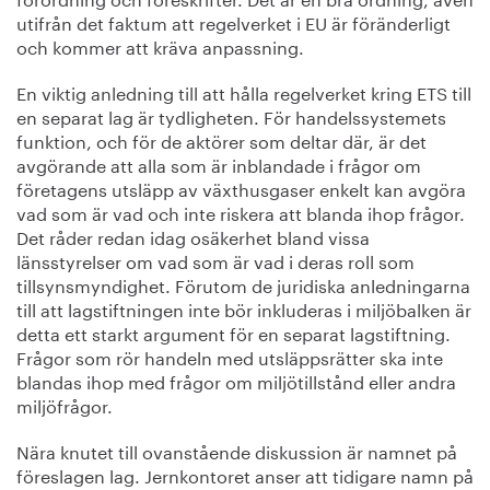
utifrån det faktum att regelverket i EU är föränderligt
och kommer att kräva anpassning.
En viktig anledning till att hålla regelverket kring ETS till
en separat lag är tydligheten. För handelssystemets
funktion, och för de aktörer som deltar där, är det
avgörande att alla som är inblandade i frågor om
företagens utsläpp av växthusgaser enkelt kan avgöra
vad som är vad och inte riskera att blanda ihop frågor.
Det råder redan idag osäkerhet bland vissa
länsstyrelser om vad som är vad i deras roll som
tillsynsmyndighet. Förutom de juridiska anledningarna
till att lagstiftningen inte bör inkluderas i miljöbalken är
detta ett starkt argument för en separat lagstiftning.
Frågor som rör handeln med utsläppsrätter ska inte
blandas ihop med frågor om miljötillstånd eller andra
miljöfrågor.
Nära knutet till ovanstående diskussion är namnet på
föreslagen lag. Jernkontoret anser att tidigare namn på