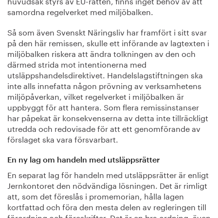
huvudsak styrs av EU-rätten, finns inget behov av att
samordna regelverket med miljöbalken.
Så som även Svenskt Näringsliv har framfört i sitt svar
på den här remissen, skulle ett införande av lagtexten i
miljöbalken riskera att ändra tolkningen av den och
därmed strida mot intentionerna med
utsläppshandelsdirektivet. Handelslagstiftningen ska
inte alls innefatta någon prövning av verksamhetens
miljöpåverkan, vilket regelverket i miljöbalken är
uppbyggt för att hantera. Som flera remissinstanser
har påpekat är konsekvenserna av detta inte tillräckligt
utredda och redovisade för att ett genomförande av
förslaget ska vara försvarbart.
En ny lag om handeln med utsläppsrätter
En separat lag för handeln med utsläppsrätter är enligt
Jernkontoret den nödvändiga lösningen. Det är rimligt
att, som det föreslås i promemorian, hålla lagen
kortfattad och föra den mesta delen av regleringen till
förordning och föreskrifter. Det är en bra ordning, även