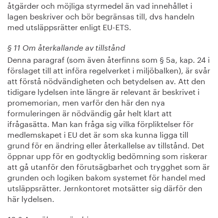
åtgärder och möjliga styrmedel än vad innehållet i
lagen beskriver och bör begränsas till, dvs handeln
med utsläppsrätter enligt EU-ETS.
§ 11 Om återkallande av tillstånd
Denna paragraf (som även återfinns som § 5a, kap. 24 i
förslaget till att införa regelverket i miljöbalken), är svår
att förstå nödvändigheten och betydelsen av. Att den
tidigare lydelsen inte längre är relevant är beskrivet i
promemorian, men varför den här den nya
formuleringen är nödvändig går helt klart att
ifrågasätta. Man kan fråga sig vilka förpliktelser för
medlemskapet i EU det är som ska kunna ligga till
grund för en ändring eller återkallelse av tillstånd. Det
öppnar upp för en godtycklig bedömning som riskerar
att gå utanför den förutsägbarhet och trygghet som är
grunden och logiken bakom systemet för handel med
utsläppsrätter. Jernkontoret motsätter sig därför den
här lydelsen.