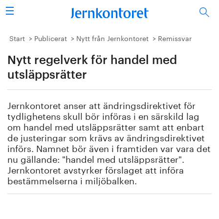
Sök
Stålindustrin
Start
Publicerat
Nytt från Jernkontoret
Remissvar
Nytt regelverk för handel med
Vision 2050
utsläppsrätter
Forskning/utbildning
Jernkontoret anser att ändringsdirektivet för
Energi/miljö
tydlighetens skull bör införas i en särskild lag
om handel med utsläppsrätter samt att enbart
Vi tycker
de justeringar som krävs av ändringsdirektivet
införs. Namnet bör även i framtiden var vara det
nu gällande: "handel med utsläppsrätter".
Publicerat
Jernkontoret avstyrker förslaget att införa
bestämmelserna i miljöbalken.
Bildbank
Om oss