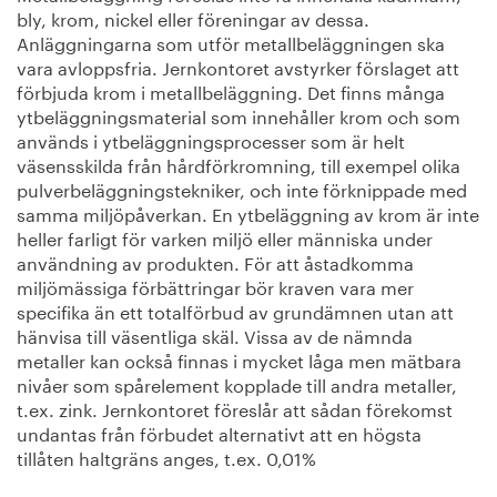
bly, krom, nickel eller föreningar av dessa.
Anläggningarna som utför metallbeläggningen ska
vara avloppsfria. Jernkontoret avstyrker förslaget att
förbjuda krom i metallbeläggning. Det finns många
ytbeläggningsmaterial som innehåller krom och som
används i ytbeläggningsprocesser som är helt
väsensskilda från hårdförkromning, till exempel olika
pulverbeläggningstekniker, och inte förknippade med
samma miljöpåverkan. En ytbeläggning av krom är inte
heller farligt för varken miljö eller människa under
användning av produkten. För att åstadkomma
miljömässiga förbättringar bör kraven vara mer
specifika än ett totalförbud av grundämnen utan att
hänvisa till väsentliga skäl. Vissa av de nämnda
metaller kan också finnas i mycket låga men mätbara
nivåer som spårelement kopplade till andra metaller,
t.ex. zink. Jernkontoret föreslår att sådan förekomst
undantas från förbudet alternativt att en högsta
tillåten haltgräns anges, t.ex. 0,01%