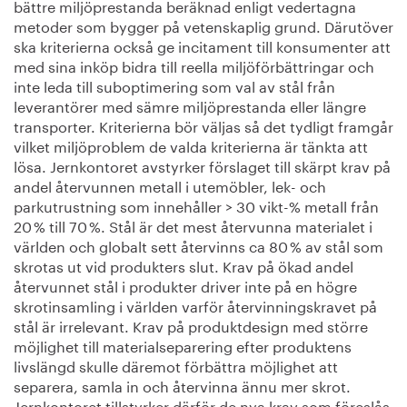
bättre miljöprestanda beräknad enligt vedertagna
metoder som bygger på vetenskaplig grund. Därutöver
ska kriterierna också ge incitament till konsumenter att
med sina inköp bidra till reella miljöförbättringar och
inte leda till suboptimering som val av stål från
leverantörer med sämre miljöprestanda eller längre
transporter. Kriterierna bör väljas så det tydligt framgår
vilket miljöproblem de valda kriterierna är tänkta att
lösa. Jernkontoret avstyrker förslaget till skärpt krav på
andel återvunnen metall i utemöbler, lek- och
parkutrustning som innehåller > 30 vikt-% metall från
20 % till 70 %. Stål är det mest återvunna materialet i
världen och globalt sett återvinns ca 80 % av stål som
skrotas ut vid produkters slut. Krav på ökad andel
återvunnet stål i produkter driver inte på en högre
skrotinsamling i världen varför återvinningskravet på
stål är irrelevant. Krav på produktdesign med större
möjlighet till materialseparering efter produktens
livslängd skulle däremot förbättra möjlighet att
separera, samla in och återvinna ännu mer skrot.
Jernkontoret tillstyrker därför de nya krav som föreslås