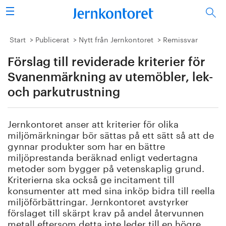
Sök
Stålindustrin
Start
Publicerat
Nytt från Jernkontoret
Remissvar
Förslag till reviderade kriterier för
Vision 2050
Svanenmärkning av utemöbler, lek-
Forskning/utbildning
och parkutrustning
Energi/miljö
Jernkontoret anser att kriterier för olika
miljömärkningar bör sättas på ett sätt så att de
Vi tycker
gynnar produkter som har en bättre
miljöprestanda beräknad enligt vedertagna
Publicerat
metoder som bygger på vetenskaplig grund.
Kriterierna ska också ge incitament till
konsumenter att med sina inköp bidra till reella
Bildbank
miljöförbättringar. Jernkontoret avstyrker
förslaget till skärpt krav på andel återvunnen
Om oss
metall eftersom detta inte leder till en högre