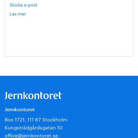
Skicka e-post
Läs mer
om
Hanna
Escobar-
Jansson
Jernkontoret
Box 1721, 111 87 Stockholm
Kungsträdgårdsgatan 10
office@jernkontoret.se