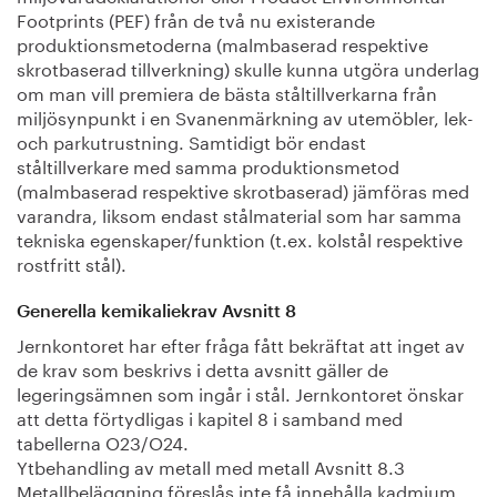
Footprints (PEF) från de två nu existerande
produktionsmetoderna (malmbaserad respektive
skrotbaserad tillverkning) skulle kunna utgöra underlag
om man vill premiera de bästa ståltillverkarna från
miljösynpunkt i en Svanenmärkning av utemöbler, lek-
och parkutrustning. Samtidigt bör endast
ståltillverkare med samma produktionsmetod
(malmbaserad respektive skrotbaserad) jämföras med
varandra, liksom endast stålmaterial som har samma
tekniska egenskaper/funktion (t.ex. kolstål respektive
rostfritt stål).
Generella kemikaliekrav Avsnitt 8
Jernkontoret har efter fråga fått bekräftat att inget av
de krav som beskrivs i detta avsnitt gäller de
legeringsämnen som ingår i stål. Jernkontoret önskar
att detta förtydligas i kapitel 8 i samband med
tabellerna O23/O24.
Ytbehandling av metall med metall Avsnitt 8.3
Metallbeläggning föreslås inte få innehålla kadmium,