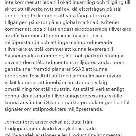
inte kommer att leda till ökad insamling och tillgång till
skrot att tillverka nytt stål av, då efterfrågan på stål
under lång tid kommer att vara långt större än
tillgången på skrot på en global marknad. Kriteriet
kommer att leda till att endast skrotbaserade tillverkare
av stål kommer att premieras oavsett dess
miljöprestanda och att inga malmproducerade
tillverkare av stål kommer att kunna leverera till
Svanenmärkta utemöbler, lek- och parkutrustningar
oavsett den stålproducentens miljöprestanda. Inom
ganska snar framtid planerar SSAB att kunna
producera fossilfritt stål med järnmalm som råvara
vilket kommer att innebära en stor och viktig
omställning för stålindustrin. Att stål tillverkat enligt
denna klimatsmarta tillverkningsprocess inte skulle
kunna användas i Svanenmärkta produkter ger helt fel
signaler om stålprodukters miljöprestanda.
Jernkontoret anser också att data från
tredjepartsgranskade livscykelbaserade
miljövarudeklarationer eller Product Environmental