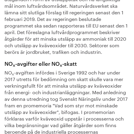
mål inom luftvårdsområdet. Naturvårdsverket ska
lämna sitt slutliga förslag till regeringen senast den 1
februari 2019. Det av regeringen beslutade
programmet ska sedan rapporteras till EU senast den 1
april. Det föreslagna luftvårdprogrammet beskriver
åtgärder för att minska utsläpp av ammoniak till 2020
och utsläpp av kväveoxider till 2030. Sektorer som
berörs är jordbruket, trafiken och industrin.
NO
-avgifter eller NO
-skatt
x
x
NO
-avgiften infördes i Sverige 1992 och har under
x
2017 utretts för bedömning om skatt skulle vara mer
verkningsfullt för att minska utsläpp av kväveoxider
från energi- och industrianläggningar. Med anledning
av denna utredning tog Svenskt Näringsliv under 2017
fram en promemoria "Vad som styr mot minskade
utsläpp av kväveoxider", bifogas. I promemorian
förklaras varför kväveoxid uppstår i processerna och
vilka begränsningar vad gäller åtgärder som finns
beroende på de industriella processernas