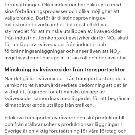
förutsättningar. Olika industrier har olika syfte med
sina förbränningsprocesser och olika möjlighet att
välja bränsle. Därför är tillståndsprövning av
miljöstörande verksamhet det mest effektiva
styrmedlet för att minska utsläppen av kväveoxider
från industrin. Jernkontoret avstyrker därför NO
-skatt
x
för utsläpp av kväveoxider från industri- och
förbränningsanläggningar och anser även att NO
-
x
avgiftssystemet har spelat ut sin roll och bör avslutas.
Minskning av kväveoxider från transportsektor
När det gäller kväveoxider från transportsektorn delar
Jernkontoret Naturvårdsverkets bedömning att det är
viktigt att åtgärder för att minska utsläpp av
kväveoxider samordnas med åtgärder för att begränsa
klimatpåverkande utsläpp från trafiken.
Effektiva transporter av råvaror och slutprodukter till
och från stålbranschens produktionsanläggningar i
Sverige är en viktig förutsättning för våra företag och