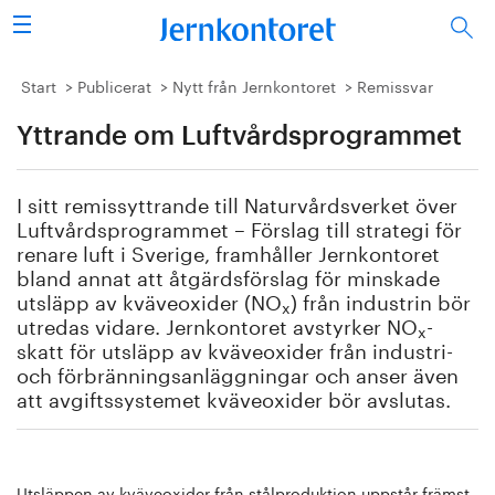
Sök
Stålindustrin
Start
Publicerat
Nytt från Jernkontoret
Remissvar
Yttrande om Luftvårdsprogrammet
Vision 2050
Forskning/utbildning
I sitt remissyttrande till Naturvårdsverket över
Luftvårdsprogrammet – Förslag till strategi för
Energi/miljö
renare luft i Sverige, framhåller Jernkontoret
bland annat att åtgärdsförslag för minskade
utsläpp av kväveoxider (NO
) från industrin bör
Vi tycker
x
utredas vidare. Jernkontoret avstyrker NO
-
x
skatt för utsläpp av kväveoxider från industri-
Publicerat
och förbränningsanläggningar och anser även
att avgiftssystemet kväveoxider bör avslutas.
Bildbank
Om oss
Utsläppen av kväveoxider från stålproduktion uppstår främst