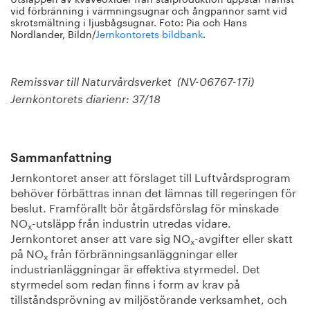
vid förbränning i värmningsugnar och ångpannor samt vid
skrotsmältning i ljusbågsugnar. Foto: Pia och Hans
Nordlander, Bildn/
Jernkontorets bildbank
.
Remissvar till Naturvårdsverket (NV-06767-17i)
Jernkontorets diarienr: 37/18
Sammanfattning
Jernkontoret anser att förslaget till Luftvårdsprogram
behöver förbättras innan det lämnas till regeringen för
beslut. Framförallt bör åtgärdsförslag för minskade
NO
-utsläpp från industrin utredas vidare.
x
Jernkontoret anser att vare sig NO
-avgifter eller skatt
x
på NO
från förbränningsanläggningar eller
x
industrianläggningar är effektiva styrmedel. Det
styrmedel som redan finns i form av krav på
tillståndsprövning av miljöstörande verksamhet, och