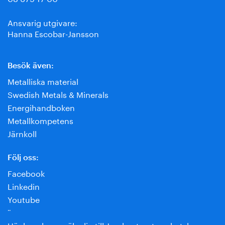
Ansvarig utgivare:
Hanna Escobar-Jansson
Besök även:
Metalliska material
Swedish Metals & Minerals
Energihandboken
Metallkompetens
Järnkoll
Följ oss:
Facebook
Linkedin
Youtube
¨
Här kan du anmäla dig till Jernkontorets nyhetsbrev