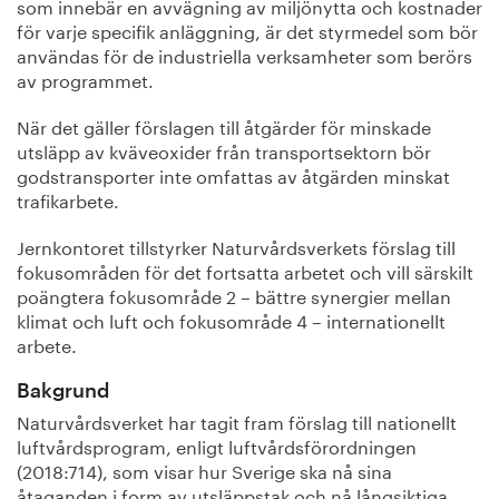
som innebär en avvägning av miljönytta och kostnader
för varje specifik anläggning, är det styrmedel som bör
användas för de industriella verksamheter som berörs
av programmet.
När det gäller förslagen till åtgärder för minskade
utsläpp av kväveoxider från transportsektorn bör
godstransporter inte omfattas av åtgärden minskat
trafikarbete.
Jernkontoret tillstyrker Naturvårdsverkets förslag till
fokusområden för det fortsatta arbetet och vill särskilt
poängtera fokusområde 2 – bättre synergier mellan
klimat och luft och fokusområde 4 – internationellt
arbete.
Bakgrund
Naturvårdsverket har tagit fram förslag till nationellt
luftvårdsprogram, enligt luftvårdsförordningen
(2018:714), som visar hur Sverige ska nå sina
åtaganden i form av utsläppstak och nå långsiktiga