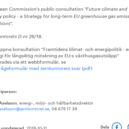
ean Commission's public consultation "Future climate and
y policy - a Strategy for long-term EU greenhouse gas emis
ions".
ontorets D-nr 26/18.
ppna konsultation ”Framtidens klimat- och energipolitik - 
gi för långsiktig minskning av EU:s växthusgasutsläpp”
rades via ett webbformulär, se
frågeformulär med Jernkontorets svar (pdf)
tperson:
, energi-, miljö- och hållbarhetsdirektör
Axelsson
axelsson@jernkontoret.se
, 08 679 17 39
2018-10-11
Dela
t uppdaterad