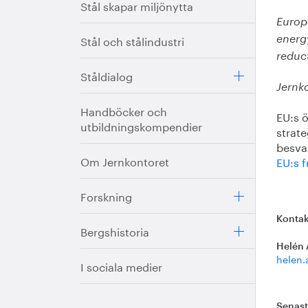
Stål skapar miljönytta
Europ
Stål och stålindustri
energ
reduct
Ståldialog
Jernk
Handböcker och
EU:s ö
utbildningskompendier
strate
besva
Om Jernkontoret
EU:s 
Forskning
Kontak
Bergshistoria
Helén 
helen.
I sociala medier
Senas