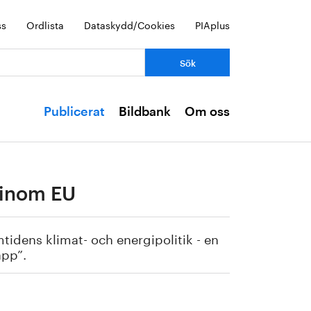
ss
Ordlista
Dataskydd/Cookies
PIAplus
Publicerat
Bildbank
Om oss
 inom EU
tidens klimat- och energipolitik - en
äpp”.