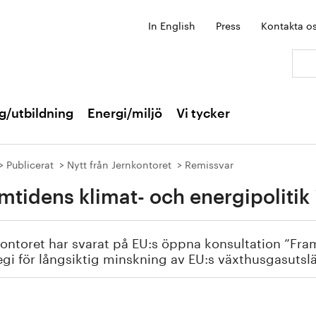
In English
Press
Kontakta o
Sök:
g/utbildning
Energi/miljö
Vi tycker
Publicerat
Nytt från Jernkontoret
Remissvar
mtidens klimat- och energipolitik
ontoret har svarat på EU:s öppna konsultation ”Fram
egi för långsiktig minskning av EU:s växthusgasutsl