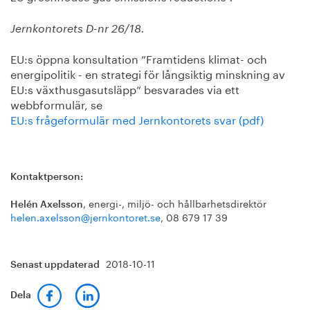
Jernkontorets D-nr 26/18.
EU:s öppna konsultation ”Framtidens klimat- och
energipolitik - en strategi för långsiktig minskning av
EU:s växthusgasutsläpp” besvarades via ett
webbformulär, se
EU:s frågeformulär med Jernkontorets svar (pdf)
Kontaktperson:
, energi-, miljö- och hållbarhetsdirektör
Helén Axelsson
helen.axelsson@jernkontoret.se
, 08 679 17 39
2018-10-11
Senast uppdaterad
Dela