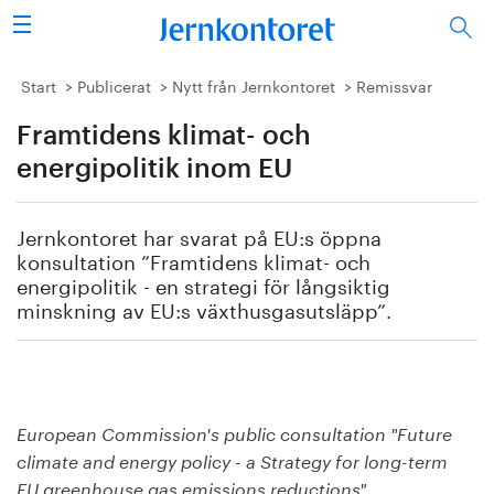
Sök
Stålindustrin
Start
Publicerat
Nytt från Jernkontoret
Remissvar
Framtidens klimat- och
Vision 2050
energipolitik inom EU
Forskning/utbildning
Jernkontoret har svarat på EU:s öppna
Energi/miljö
konsultation ”Framtidens klimat- och
energipolitik - en strategi för långsiktig
Vi tycker
minskning av EU:s växthusgasutsläpp”.
Publicerat
Bildbank
European Commission's public consultation "Future
climate and energy policy - a Strategy for long-term
Om oss
EU greenhouse gas emissions reductions".