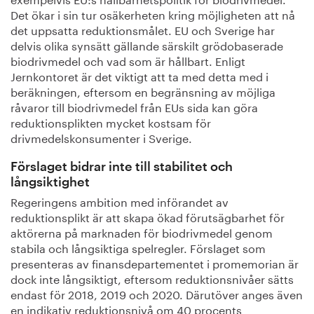
Det ökar i sin tur osäkerheten kring möjligheten att nå
det uppsatta reduktionsmålet. EU och Sverige har
delvis olika synsätt gällande särskilt grödobaserade
biodrivmedel och vad som är hållbart. Enligt
Jernkontoret är det viktigt att ta med detta med i
beräkningen, eftersom en begränsning av möjliga
råvaror till biodrivmedel från EUs sida kan göra
reduktionsplikten mycket kostsam för
drivmedelskonsumenter i Sverige.
Förslaget bidrar inte till stabilitet och
långsiktighet
Regeringens ambition med införandet av
reduktionsplikt är att skapa ökad förutsägbarhet för
aktörerna på marknaden för biodrivmedel genom
stabila och långsiktiga spelregler. Förslaget som
presenteras av finansdepartementet i promemorian är
dock inte långsiktigt, eftersom reduktionsnivåer sätts
endast för 2018, 2019 och 2020. Därutöver anges även
en indikativ reduktionsnivå om 40 procents