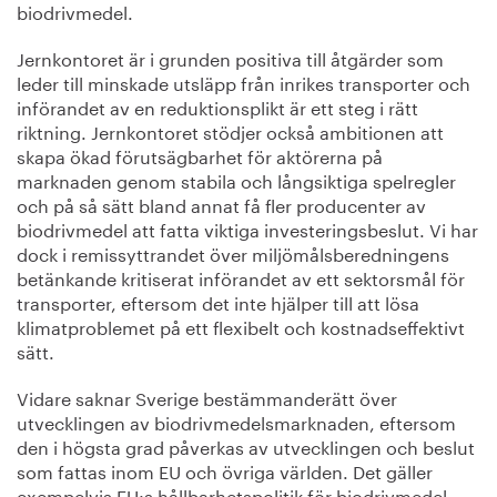
biodrivmedel.
Jernkontoret är i grunden positiva till åtgärder som
leder till minskade utsläpp från inrikes transporter och
införandet av en reduktionsplikt är ett steg i rätt
riktning. Jernkontoret stödjer också ambitionen att
skapa ökad förutsägbarhet för aktörerna på
marknaden genom stabila och långsiktiga spelregler
och på så sätt bland annat få fler producenter av
biodrivmedel att fatta viktiga investeringsbeslut. Vi har
dock i remissyttrandet över miljömålsberedningens
betänkande kritiserat införandet av ett sektorsmål för
transporter, eftersom det inte hjälper till att lösa
klimatproblemet på ett flexibelt och kostnadseffektivt
sätt.
Vidare saknar Sverige bestämmanderätt över
utvecklingen av biodrivmedelsmarknaden, eftersom
den i högsta grad påverkas av utvecklingen och beslut
som fattas inom EU och övriga världen. Det gäller
exempelvis EU:s hållbarhetspolitik för biodrivmedel.