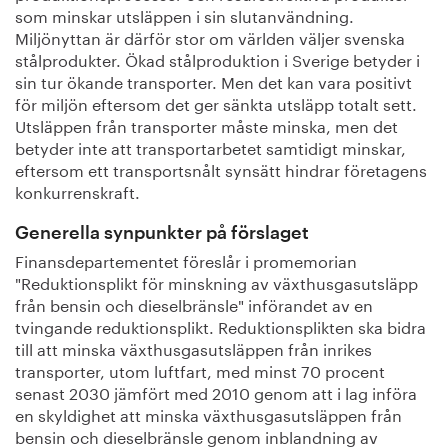
som minskar utsläppen i sin slutanvändning.
Miljönyttan är därför stor om världen väljer svenska
stålprodukter. Ökad stålproduktion i Sverige betyder i
sin tur ökande transporter. Men det kan vara positivt
för miljön eftersom det ger sänkta utsläpp totalt sett.
Utsläppen från transporter måste minska, men det
betyder inte att transportarbetet samtidigt minskar,
eftersom ett transportsnålt synsätt hindrar företagens
konkurrenskraft.
Generella synpunkter på förslaget
Finansdepartementet föreslår i promemorian
"Reduktionsplikt för minskning av växthusgasutsläpp
från bensin och dieselbränsle" införandet av en
tvingande reduktionsplikt. Reduktionsplikten ska bidra
till att minska växthusgasutsläppen från inrikes
transporter, utom luftfart, med minst 70 procent
senast 2030 jämfört med 2010 genom att i lag införa
en skyldighet att minska växthusgasutsläppen från
bensin och dieselbränsle genom inblandning av