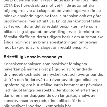
2017. Det huvudsakliga motivet till de automatiska
höjningarna var att skapa ett omvandlingstryck för att
minska användningen av fossila bränslen och att göra
biodrivmedel mer attraktiva. Enligt Jernkontoret faller
syftet vid införandet av reduktionsplikten, eftersom
plikten i sig skapar ett omvandlingstryck. Jernkontoret
föreslår därför att detta tidigare beslut om automatiska
årliga höjningar av bränslebeskattningen omprövas
mot bakgrund av förslaget om reduktionsplikt.
Bristfällig konsekvensanalys
Konsekvensanalysen som beskriver förslagets
påverkan på näringslivet på grund av förändrade
drivmedelskostnader är mycket kort och övergripande.
Utifrån den är det svårt att överhuvudtaget bilda en
uppfattning om hur stålindustrin kommer att påverkas
i ett något längre perspektiv. Jernkontoret efterfrågar
därför en mer djupgående och långsiktig analys av
konsekvenserna av reduktionsplikten för hela
näringslivet i Sverige. Exempelvis bör