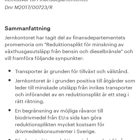
Dnr M2017/00723/R
Sammanfattning
Jernkontoret har tagit del av finansdepartementets
promemoria om "Reduktionsplikt för minskning av
växthusgasutsläpp från bensin och dieselbränsle" och
vill framföra följande synpunkter:
Transporter är grunden för tillväxt och välstånd.
Jernkontoret är i grunden positiva till åtgärder som
leder till minskade utsläpp från inrikes transporter
och införandet av en reduktionsplikt är ett steg i
rätt riktning.
En begränsning av möjliga råvaror till
biodrivmedel från EU:s sida kan göra
reduktionsplikten mycket kostsam för
drivmedelskonsumenter i Sverige.
Förslaget sätter reduktionsnivåer endast för åren