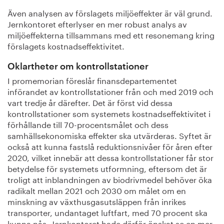
Även analysen av förslagets miljöeffekter är väl grund.
Jernkontoret efterlyser en mer robust analys av
miljöeffekterna tillsammans med ett resonemang kring
förslagets kostnadseffektivitet.
Oklartheter om kontrollstationer
I promemorian föreslår finansdepartementet
införandet av kontrollstationer från och med 2019 och
vart tredje år därefter. Det är först vid dessa
kontrollstationer som systemets kostnadseffektivitet i
förhållande till 70-procentsmålet och dess
samhällsekonomiska effekter ska utvärderas. Syftet är
också att kunna fastslå reduktionsnivåer för åren efter
2020, vilket innebär att dessa kontrollstationer får stor
betydelse för systemets utformning, eftersom det är
troligt att inblandningen av biodrivmedel behöver öka
radikalt mellan 2021 och 2030 om målet om en
minskning av växthusgasutsläppen från inrikes
transporter, undantaget luftfart, med 70 procent ska
kunna nås. Jernkontoret hade därför önskat se en mer