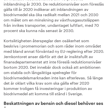
inblandning år 2030. De reduktionsnivåer som föreslås
gälla till år 2020 indikerar att inblandningen av
biodrivmedel ska öka radikalt mellan 2021 och 2030
om målet om en minskning av växthusgasutsläppen
från inrikes transporter, undantaget luftfart, med 70
procent ska kunna nås senast år 2030.
Kortsiktigheten återspeglar den osäkerhet som
beskrivs i promemorian och som råder inom området
med bland annat förväntad ny EU-reglering efter 2020.
Jernkontoret anser därför att det är insiktsfullt av
finansdepartementet att inte föreslå reduktionsnivåer
bortom 2020. Det innebär dock också att ambitionen
om stabila och långsiktiga spelregler för
biodrivmedelsmarknaden inte kan efterlevas. Så länge
det är oklart vilka krav som ska gälla efter 2020
kommer troligen få investeringar i produktion av
biodrivmedel att komma till stånd i Sverige.
Beskattningen av bensin och diesel behöver ses