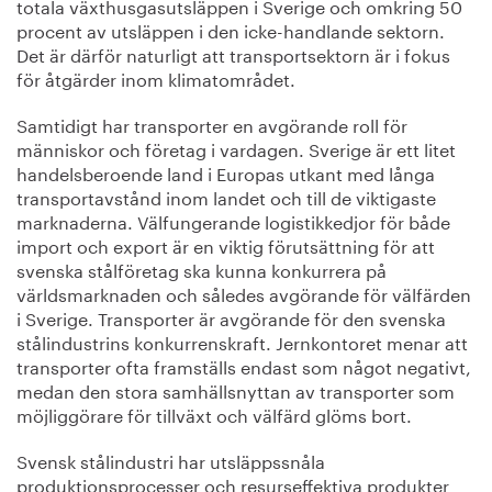
totala växthusgasutsläppen i Sverige och omkring 50
procent av utsläppen i den icke-handlande sektorn.
Det är därför naturligt att transportsektorn är i fokus
för åtgärder inom klimatområdet.
Samtidigt har transporter en avgörande roll för
människor och företag i vardagen. Sverige är ett litet
handelsberoende land i Europas utkant med långa
transportavstånd inom landet och till de viktigaste
marknaderna. Välfungerande logistikkedjor för både
import och export är en viktig förutsättning för att
svenska stålföretag ska kunna konkurrera på
världsmarknaden och således avgörande för välfärden
i Sverige. Transporter är avgörande för den svenska
stålindustrins konkurrenskraft. Jernkontoret menar att
transporter ofta framställs endast som något negativt,
medan den stora samhällsnyttan av transporter som
möjliggörare för tillväxt och välfärd glöms bort.
Svensk stålindustri har utsläppssnåla
produktionsprocesser och resurseffektiva produkter