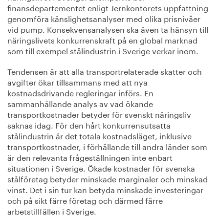
finansdepartementet enligt Jernkontorets uppfattning
genomföra känslighetsanalyser med olika prisnivåer
vid pump. Konsekvensanalysen ska även ta hänsyn till
näringslivets konkurrenskraft på en global marknad
som till exempel stålindustrin i Sverige verkar inom.
Tendensen är att alla transportrelaterade skatter och
avgifter ökar tillsammans med att nya
kostnadsdrivande regleringar införs. En
sammanhållande analys av vad ökande
transportkostnader betyder för svenskt näringsliv
saknas idag. För den hårt konkurrensutsatta
stålindustrin är det totala kostnadsläget, inklusive
transportkostnader, i förhållande till andra länder som
är den relevanta frågeställningen inte enbart
situationen i Sverige. Ökade kostnader för svenska
stålföretag betyder minskade marginaler och minskad
vinst. Det i sin tur kan betyda minskade investeringar
och på sikt färre företag och därmed färre
arbetstillfällen i Sverige.