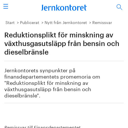
Sök
Stålindustrin
Start
Publicerat
Nytt från Jernkontoret
Remissvar
Reduktionsplikt för minskning av
Vision 2050
växthusgasutsläpp från bensin och
Forskning/utbildning
dieselbränsle
Energi/miljö
Jernkontorets synpunkter på
finansdepartementets promemoria om
Vi tycker
"Reduktionsplikt för minskning av
växthusgasutsläpp från bensin och
Publicerat
dieselbränsle".
Bildbank
Om oss
Remissvar till Finansdepartementet