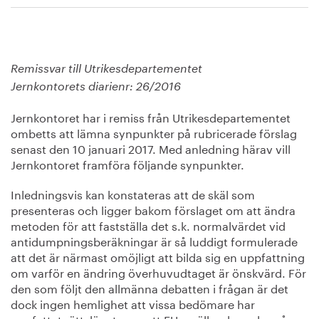
Remissvar till Utrikesdepartementet
Jernkontorets diarienr: 26/2016
Jernkontoret har i remiss från Utrikesdepartementet
ombetts att lämna synpunkter på rubricerade förslag
senast den 10 januari 2017. Med anledning härav vill
Jernkontoret framföra följande synpunkter.
Inledningsvis kan konstateras att de skäl som
presenteras och ligger bakom förslaget om att ändra
metoden för att fastställa det s.k. normalvärdet vid
antidumpningsberäkningar är så luddigt formulerade
att det är närmast omöjligt att bilda sig en uppfattning
om varför en ändring överhuvudtaget är önskvärd. För
den som följt den allmänna debatten i frågan är det
dock ingen hemlighet att vissa bedömare har
uppfattat rättsläget som att EU:s gällande regler på