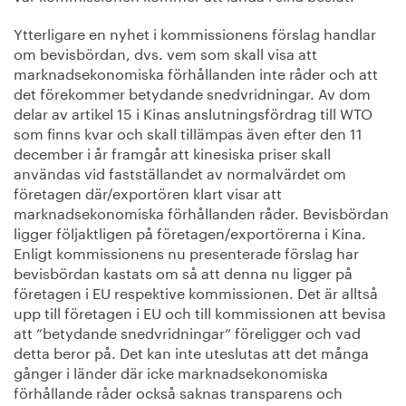
Ytterligare en nyhet i kommissionens förslag handlar
om bevisbördan, dvs. vem som skall visa att
marknadsekonomiska förhållanden inte råder och att
det förekommer betydande snedvridningar. Av dom
delar av artikel 15 i Kinas anslutningsfördrag till WTO
som finns kvar och skall tillämpas även efter den 11
december i år framgår att kinesiska priser skall
användas vid fastställandet av normalvärdet om
företagen där/exportören klart visar att
marknadsekonomiska förhållanden råder. Bevisbördan
ligger följaktligen på företagen/exportörerna i Kina.
Enligt kommissionens nu presenterade förslag har
bevisbördan kastats om så att denna nu ligger på
företagen i EU respektive kommissionen. Det är alltså
upp till företagen i EU och till kommissionen att bevisa
att ”betydande snedvridningar” föreligger och vad
detta beror på. Det kan inte uteslutas att det många
gånger i länder där icke marknadsekonomiska
förhållande råder också saknas transparens och