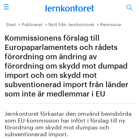
Sök
Stålindustrin
Start
Publicerat
Nytt från Jernkontoret
Remissvar
Kommissionens förslag till
Vision 2050
Europaparlamentets och rådets
Forskning/utbildning
förordning om ändring av
förordning om skydd mot dumpad
Energi/miljö
import och om skydd mot
subventionerad import från länder
Vi tycker
som inte är medlemmar i EU
Publicerat
Jernkontoret förkastar den omvänd bevisbörda
Bildbank
som EU-kommission har infört i förslag till ny
förordning om skydd mot dumpas och
Om oss
subventionerad import.