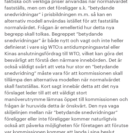
faktiska och verkliga priser användas när normalvärdet
fastställs, men om det föreligger s.k. ”betydande
snedvridningar” i prisbildningen m.m. så kan en
alternativ modell användas istället för att fastställa
normalvärdet. Frågan är emellertid hur detta nya
begrepp skall tolkas. Begreppet ”betydande
snedvridningar” är både nytt och vagt och inte heller
definierat i vare sig WTO:s antidumpningsavtal eller
Kinas anslutningsfördrag till WTO, vilket kan göra det
besvärligt att förstå den närmare innebörden. Det är
också väldigt svårt att veta hur stor en ”betydande
snedvridning” måste vara för att kommissionen skall
tillämpa den alternativa modellen när normalvärdet
skall fastställas. Kort sagt innebär detta att det nya
förslaget leder till att ett väldigt stort
manöverutrymme lämnas öppet till kommissionen och
frågan är huruvida detta är önskvärt. Den nya vaga
skiljelinjen mellan när ”betydande snedvridningar”
föreligger eller inte föreligger kommer naturligtvis
också att påverka möjligheten för företagen att förutse
var kommissionen kommer att landa i sina beslut.