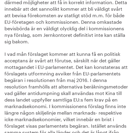
därmed möjligheter att få in korrekt information. Detta
innebär att det sannolikt kommer att bli väldigt svårt
att bevisa förekomsten av statligt stöd m.m. för både
EU-företagen och kommissionen. Denna omkastade
bevisbörda är en väldigt olycklig del i kommissionens
nya förslag, som Jernkontoret definitivt inte kan ställa
sig bakom.
I vad mån förslaget kommer att kunna få en politisk
acceptans är svårt att förutse, särskilt när det gäller
mottagandet i EU-parlamentet. Det kan konstateras att
förslagets utformning avviker från EU-parlamentets
begäran i resolutionen från maj 2016. I denna
resolution framhölls att alternativa beräkningsmetoder
vad gäller antidumpning skall användas mot Kina till
dess landet uppfyller samtliga EU:s fem krav på en
marknadsekonomi. I kommissionens förslag finns inte
längre någon skiljelinje mellan marknads- respektive
icke marknadsekonomier, vilket innebär en brist i
förslaget visas parlamentets begäran. Istället används
samma system för alla länder och det är långt ifrån