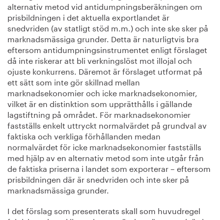
alternativ metod vid antidumpningsberäkningen om
prisbildningen i det aktuella exportlandet är
snedvriden (av statligt stöd m.m.) och inte ske sker på
marknadsmässiga grunder. Detta är naturligtvis bra
eftersom antidumpningsinstrumentet enligt förslaget
då inte riskerar att bli verkningslöst mot illojal och
ojuste konkurrens. Däremot är förslaget utformat på
ett sätt som inte gör skillnad mellan
marknadsekonomier och icke marknadsekonomier,
vilket är en distinktion som upprätthålls i gällande
lagstiftning på området. För marknadsekonomier
fastställs enkelt uttryckt normalvärdet på grundval av
faktiska och verkliga förhållanden medan
normalvärdet för icke marknadsekonomier fastställs
med hjälp av en alternativ metod som inte utgår från
de faktiska priserna i landet som exporterar – eftersom
prisbildningen där är snedvriden och inte sker på
marknadsmässiga grunder.
I det förslag som presenterats skall som huvudregel