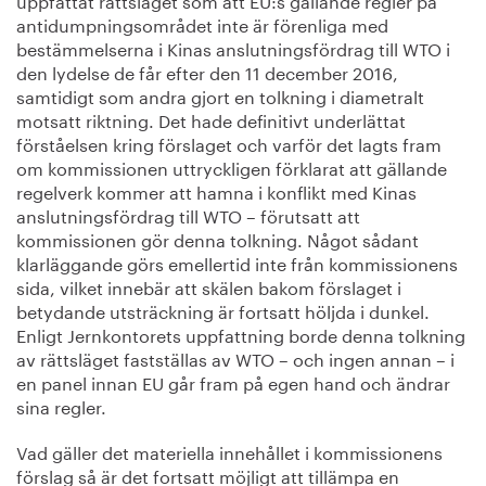
antidumpningsområdet inte är förenliga med
bestämmelserna i Kinas anslutningsfördrag till WTO i
den lydelse de får efter den 11 december 2016,
samtidigt som andra gjort en tolkning i diametralt
motsatt riktning. Det hade definitivt underlättat
förståelsen kring förslaget och varför det lagts fram
om kommissionen uttryckligen förklarat att gällande
regelverk kommer att hamna i konflikt med Kinas
anslutningsfördrag till WTO – förutsatt att
kommissionen gör denna tolkning. Något sådant
klarläggande görs emellertid inte från kommissionens
sida, vilket innebär att skälen bakom förslaget i
betydande utsträckning är fortsatt höljda i dunkel.
Enligt Jernkontorets uppfattning borde denna tolkning
av rättsläget fastställas av WTO – och ingen annan – i
en panel innan EU går fram på egen hand och ändrar
sina regler.
Vad gäller det materiella innehållet i kommissionens
förslag så är det fortsatt möjligt att tillämpa en