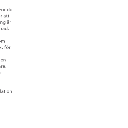
För de
r att
ing är
tnad.
som
. för
den
are,
r
lation