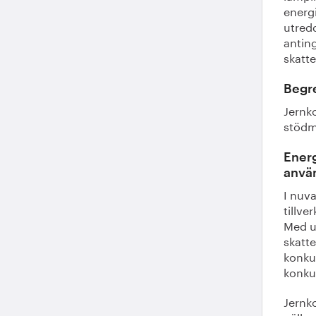
energi
utred
anting
skatte
Begre
Jernko
stödm
Energ
anvä
I nuva
tillve
Med u
skatt
konkur
konku
Jernko