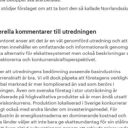
i stödjer förslaget om att ta bort den så kallade Norrlandssk
rella kommentarer till utredningen
ontoret anser att det är en väl genomförd utredning och att
rten innehåller en omfattande och informationsrik genom
ka alternativ för elskattesystemet men också beskrivningar 
 sektorerna och konkurrenskraftsperspektivet.
ser att utredningens bedömning avseende basindustrins
renskraft är bra. Vi vill dock påpeka att företagens verklig
obal marknad är mer komplicerad än vad som berörs i
ningen. Även om svenska företag i stor utsträckning är
liserade på högkvalitativa produkter så är man ändå utsatt 
riskonkurrens. Produktion lokaliserad i Sverige konkurrerar
igt också med andra länder om investeringsmedel. För
ndustrin är energikostnaderna en dominerande kostnad och
länder väljer att inte bara ge skatteundantag för sin stålin
att även aktivt subventionera genom att erbjuda priser und