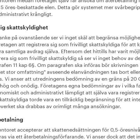
,5 öres-beskattade elen. Detta gör systemet mer svårbegrip
ministrativt krångligt.
llig skattskyldighet
anke på ovanstående ser vi inget skäl att begränsa möjligh
retagen att registrera sig som frivilligt skattskyldiga för att
a samtliga avdrag själva. Eftersom det hittills har varit möjl
rera sig som frivilligt skattskyldig så ser vi inget behov av 
rafen 11 kap 6§. Om paragrafen ska införas bör skrivningen
et stor omfattning" avseende elanvändningen tas bort elle
s. Vi anser att utredningens bedömning av en gräns på 20
 hög och onödig. Företagens egna bedömningar av i vilka fa
nomiskt och administrativt lämpligt att själva vara registre
attskyldiga torde vara en tillräcklig begränsning för att int
everket ska drabbas av orimligt många ansökningar.
betalning
ontoret accepterar att skattenedsättningen för 0,5-öresniv
as via ett återbetalningsförfarande. Vi anser dock att det i