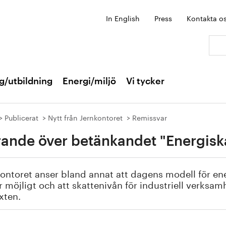
In English
Press
Kontakta o
Sök:
g/utbildning
Energi/miljö
Vi tycker
Publicerat
Nytt från Jernkontoret
Remissvar
rande över betänkandet "Energiska
ontoret anser bland annat att dagens modell för ene
r möjligt och att skattenivån för industriell verksamh
xten.