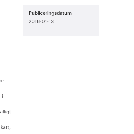
Publiceringsdatum
2016-01-13
är
 i
lligt
katt,