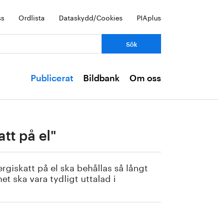
ss
Ordlista
Dataskydd/Cookies
PIAplus
Publicerat
Bildbank
Om oss
tt på el"
rgiskatt på el ska behållas så långt
et ska vara tydligt uttalad i