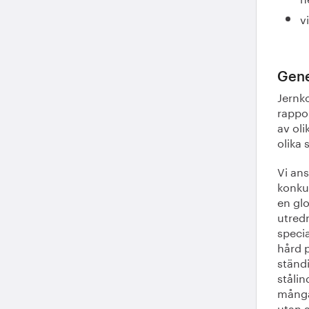
v
Gene
Jernk
rappo
av oli
olika
Vi an
konkur
en gl
utred
specia
hård p
ständ
ståli
många 
utan 