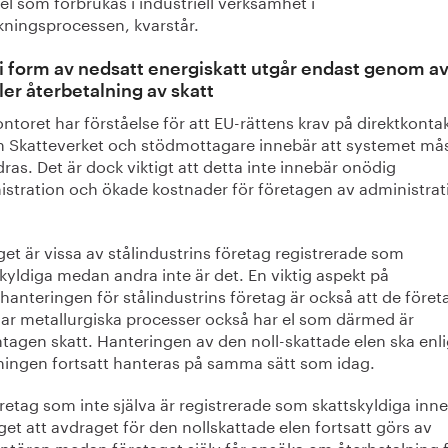
 el som förbrukas i industriell verksamhet i
rkningsprocessen, kvarstår.
i form av nedsatt energiskatt utgår endast genom a
ller återbetalning av skatt
ntoret har förståelse för att EU-rättens krav på direktkonta
n Skatteverket och stödmottagare innebär att systemet må
ras. Det är dock viktigt att detta inte innebär onödig
istration och ökade kostnader för företagen av administrat
get är vissa av stålindustrins företag registrerade som
kyldiga medan andra inte är det. En viktig aspekt på
hanteringen för stålindustrins företag är också att de föret
ar metallurgiska processer också har el som därmed är
tagen skatt. Hanteringen av den noll-skattade elen ska enli
ningen fortsatt hanteras på samma sätt som idag.
retag som inte själva är registrerade som skattskyldiga inn
get att avdraget för den nollskattade elen fortsatt görs av
antören medan företaget själv får ansöka om återbetalning 