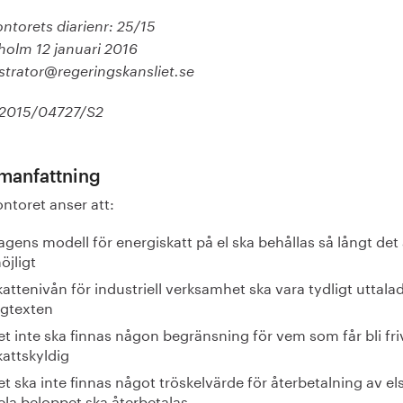
ntorets diarienr: 25/15
holm 12 januari 2016
istrator@regeringskansliet.se
i2015/04727/S2
anfattning
ntoret anser att:
agens modell för energiskatt på el ska behållas så långt det 
öjligt
kattenivån för industriell verksamhet ska vara tydligt uttalad
agtexten
et inte ska finnas någon begränsning för vem som får bli frivi
kattskyldig
et ska inte finnas något tröskelvärde för återbetalning av els
ela beloppet ska återbetalas.