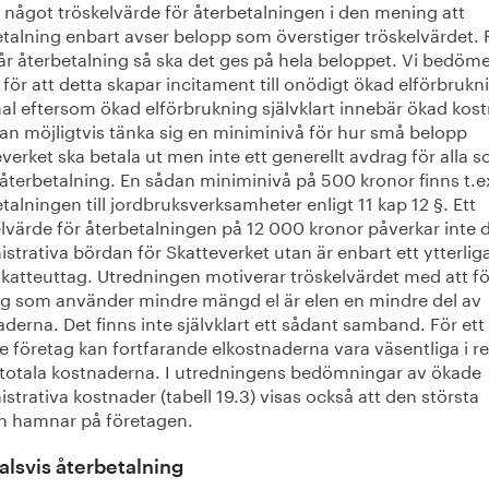
 något tröskelvärde för återbetalningen i den mening att
etalning enbart avser belopp som överstiger tröskelvärdet. 
r återbetalning så ska det ges på hela beloppet. Vi bedöme
 för att detta skapar incitament till onödigt ökad elförbrukn
al eftersom ökad elförbrukning självklart innebär ökad kos
an möjligtvis tänka sig en miniminivå för hur små belopp
verket ska betala ut men inte ett generellt avdrag för alla 
återbetalning. En sådan miniminivå på 500 kronor finns t.ex
talningen till jordbruksverksamheter enligt 11 kap 12 §. Ett
elvärde för återbetalningen på 12 000 kronor påverkar inte 
strativa bördan för Skatteverket utan är enbart ett ytterlig
skatteuttag. Utredningen motiverar tröskelvärdet med att fö
ag som använder mindre mängd el är elen en mindre del av
derna. Det finns inte självklart ett sådant samband. För ett
 företag kan fortfarande elkostnaderna vara väsentliga i re
de totala kostnaderna. I utredningens bedömningar av ökade
strativa kostnader (tabell 19.3) visas också att den största
n hamnar på företagen.
alsvis återbetalning