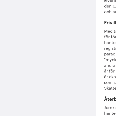
den 0
och ad
Frivi
Med t
för fö
hanter
regist
parag
"myck
ändra
är för
är eko
som sk
Skatt
Åter
Jernk
hanter