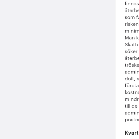
finnas
återb
som få
risken
minim
Man k
Skatte
söker 
återbe
trösk
admini
dolt, 
föret
kostna
mindre
till 
admini
poste
Kvart