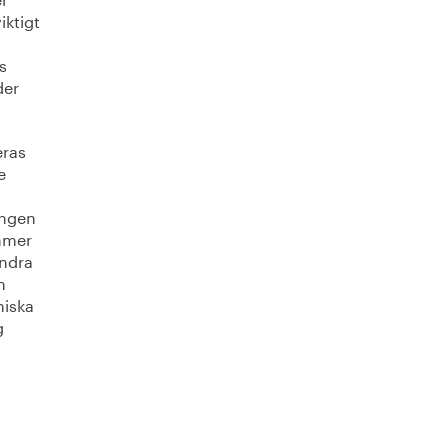
iktigt
s
der
eras
e
ingen
ommer
andra
n
miska
g