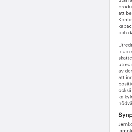
produk
att be
Kontin
kapaci
och då
Utredn
inom 
skatte
utred
av de
att i
positi
också
kalkyl
nödvän
Synp
Jernk
lämpli