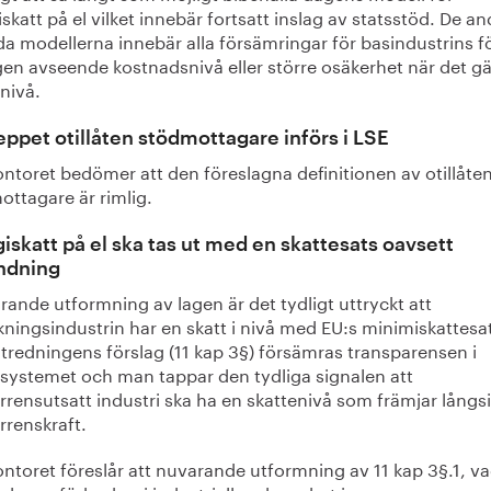
skatt på el vilket innebär fortsatt inslag av statsstöd. De an
da modellerna innebär alla försämringar för basindustrins f
en avseende kostnadsnivå eller större osäkerhet när det gä
nivå.
ppet otillåten stödmottagare införs i LSE
ntoret bedömer att den föreslagna definitionen av otillåte
ottagare är rimlig.
iskatt på el ska tas ut med en skattesats oavsett
ndning
rande utformning av lagen är det tydligt uttryckt att
rkningsindustrin har en skatt i nivå med EU:s minimiskattesa
tredningens förslag (11 kap 3§) försämras transparensen i
esystemet och man tappar den tydliga signalen att
rensutsatt industri ska ha en skattenivå som främjar långsi
rrenskraft.
ntoret föreslår att nuvarande utformning av 11 kap 3§.1, v