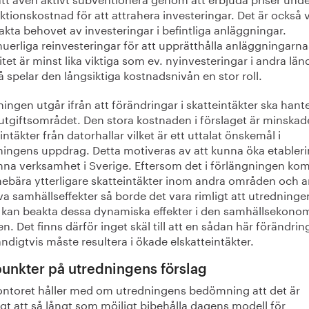
tionskostnad för att attrahera investeringar. Det är också v
akta behovet av investeringar i befintliga anläggningar.
uerliga reinvesteringar för att upprätthålla anläggningarna
tet är minst lika viktiga som ev. nyinvesteringar i andra län
 spelar den långsiktiga kostnadsnivån en stor roll.
ingen utgår ifrån att förändringar i skatteintäkter ska hant
utgiftsområdet. Den stora kostnaden i förslaget är minskad
intäkter från datorhallar vilket är ett uttalat önskemål i
ningens uppdrag. Detta motiveras av att kunna öka etabler
nna verksamhet i Sverige. Eftersom det i förlängningen k
nnebära ytterligare skatteintäkter inom andra områden och 
va samhällseffekter så borde det vara rimligt att utredninge
 kan beakta dessa dynamiska effekter i den samhällsekono
en. Det finns därför inget skäl till att en sådan här förändrin
digtvis måste resultera i ökade elskatteintäkter.
unkter på utredningens förslag
ontoret håller med om utredningens bedömning att det är
gt att så långt som möjligt bibehålla dagens modell för