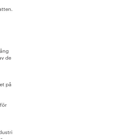
atten.
gång
av de
het på
för
dustri
er