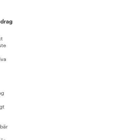
vdrag
kt
ste
iva
ag
gt
ebär
för