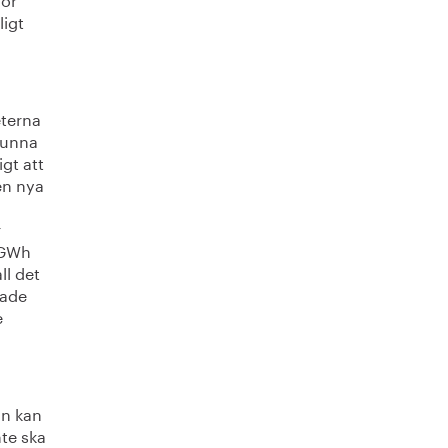
ligt
eterna
 kunna
igt att
den nya
r
 GWh
ll det
rade
e
ån kan
nte ska