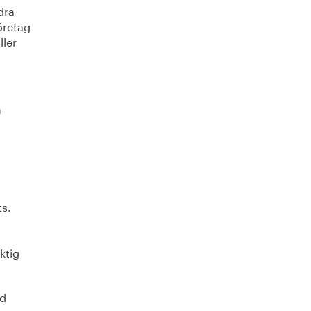
dra
öretag
ller
n
ts.
ktig
ad