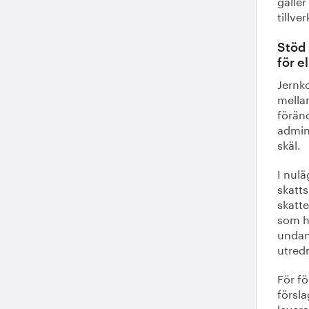
gäller
tillve
Stöd 
för e
Jernko
mella
föränd
admin
skäl.
I nulä
skatts
skatte
som h
undan
utred
För fö
försla
lever