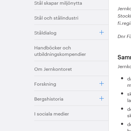
Stål skapar miljönytta
Jernko
Stål och stålindustri
Stock
fi.reg
Ståldialog
Dnr F
Handböcker och
utbildningskompendier
Samm
Jernko
Om Jernkontoret
d
Forskning
m
s
Bergshistoria
l
d
I sociala medier
s
d
h