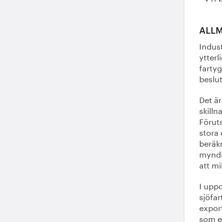
ALL
Indust
ytterl
fartyg
beslu
Det ä
skilln
Föruts
stora
beräk
myndi
att mi
I upp
sjöfa
export
som e