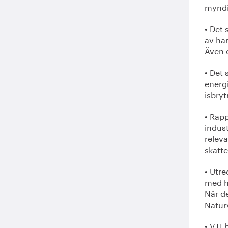
myndi
• Det
av ha
Även e
• Det 
energi
isbryt
• Rap
indus
relev
skatte
• Utr
med h
När de
Natur
• VTI 