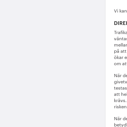
Vi kan
DIRE
Trafik
väntas
mellan
på att
ökar e
om at
När d
givet
testas
att he
krävs.
risken
När de
betydl