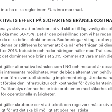
 inte ha olika regler inom EU:s inre marknad.
KTIVETS EFFEKT PÅ SJÖFARTENS BRÄNSLEKOSTN
analys skriver att bränslepriset vid skifte till lågsvavlig diesel
 öka med 50-75 %. Det är den prisskillnad som vi har redan
 de olika bränslefraktionerna. Bedömningar vi tagit del av 
 denna prisdifferens kommer att öka när efterfrågan på dies
fter 2015. Industrin och rederinäringen håller med Trafikan
t det dominerande bränslet 2015 kommer att vara marin die
et gäller alternativa bränslen som LNG och metanol är dess
vis intressanta möjligheter. Men de båda alternativen behöv
 mer före eventuell storskalig implementering. Utredarna ha
lt förbise den infrastruktur och kostnader för övrig hanter
 Trafikanalys nämner heller inte problemen med säkerhet el
 för operationella svårigheter.
t gäller skrubbrar ser vi att teknik och regelverk måste utv
igt för att det ska bli möjligt att göra realistiska