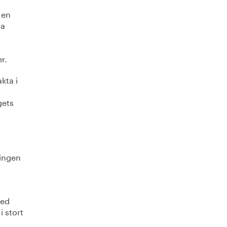
 en
ta
t
r.
kta i
gets
ningen
med
i stort