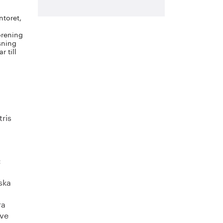
ntoret,
örening
sning
r till
tris
:
ska
ra
ive