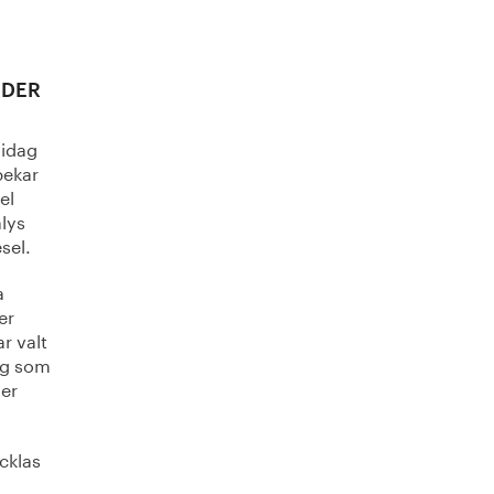
ADER
 idag
pekar
el
alys
sel.
a
er
r valt
ing som
ler
ecklas