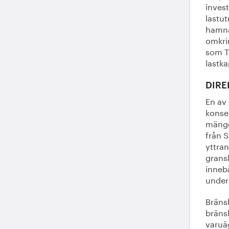
invest
lastut
hamna
omkrin
som T
lastka
DIRE
En av 
konse
mängd
från S
yttra
gransk
inneb
under
Bräns
bräns
varuä