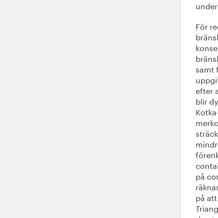
under
För r
bräns
konsek
bräns
samt 
uppgi
efter
blir 
Kotka
merko
sträc
mindr
förenk
contai
på con
räknas
på att
Triang