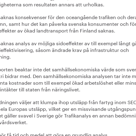
gheterna som resultaten annars att urholkas.
 saknas konsekvenser för den oceangående trafiken och dera
mn, samt hur det kan påverka svenska konsumenter och fö
ffekter av ökad landtransport från Finland saknas.
saknas analys av möjliga sidoeffekter av till exempel långt 
effektivisering, såsom ändrade krav på infrastruktur och
ning.
porten beaktar inte det samhällsekonomiska värde som sve
tri bidrar med. Den samhällsekonomiska analysen tar inte 
anta kostnader som till exempel ökad arbetslöshet eller min
intäkter till staten från näringslivet.
edningen väljer att klumpa ihop utsläpp från fartyg inom SE
ela Europas utsläpp, vilket ger en missvisande utgångspun
t gäller svavel i Sverige gör Trafikanalys en annan bedömn
vårdsverket.
bör få tid och medel att göra en grundlig analys.