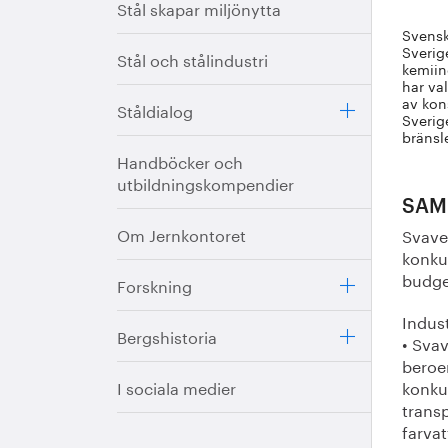
Stål skapar miljönytta
Svensk
Sverig
Stål och stålindustri
kemiin
har va
av kons
Ståldialog
Sverig
bränsl
Handböcker och
utbildningskompendier
SAM
Om Jernkontoret
Svavel
konkur
budge
Forskning
Indust
Bergshistoria
• Svav
beroen
I sociala medier
konku
trans
farvat