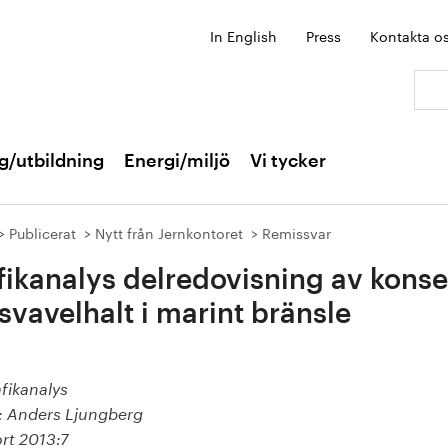
In English
Press
Kontakta o
Sök:
g/utbildning
Energi/miljö
Vi tycker
Publicerat
Nytt från Jernkontoret
Remissvar
fikanalys delredovisning av konse
 svavelhalt i marint bränsle
rafikanalys
f: Anders Ljungberg
rt 2013:7