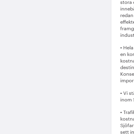
stora 
inneb
redan
effekt
framgå
indus
• Hel
en ko
kostna
destin
Konse
impor
• Vi 
inom 
• Traf
kostn
Sjöfar
sett i