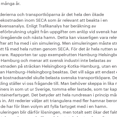
 många år.
ederierna och transportköparna är det hela den ökade
lekostnaden inom SECA som är relevant att beakta i en
vensanalys. Enligt Trafikanalys har beräkning av
leförbrukning utgått från uppgifter om anlöp vid svensk h
föregående och nästa hamn. Detta kan visserligen vara rel
fter att ha med i sin simulering. Men simuleringen måste st
 att få med hela rutten genom SECA. För det är hela rutten 
dyrare. Rapporten tar upp exempelrutten Hamburg-Helsingb
-Hamburg och menar att svensk industri inte belastas av
stnaden på sträckan Helsingborg-Kotka-Hamburg, utan en
kan Hamburg–Helsingborg beaktas. Det vill säga att endast
e kostnadsandel skulle belasta svenska transportköpare. D
ling ställer vi oss frågande till. Man behöver skeppa in lik
ners in som ut ur Sverige, tomma eller lastade, som tar kap
tainerfartyget. Det betyder att hela rundresan i princip må
 in. Att rederier väljer att triangulera med fler hamnar beror
 de har för liten volym att fylla fartyget med i en hamn.
uleringen blir därför lösningen, men totalt sett ökar det fakt