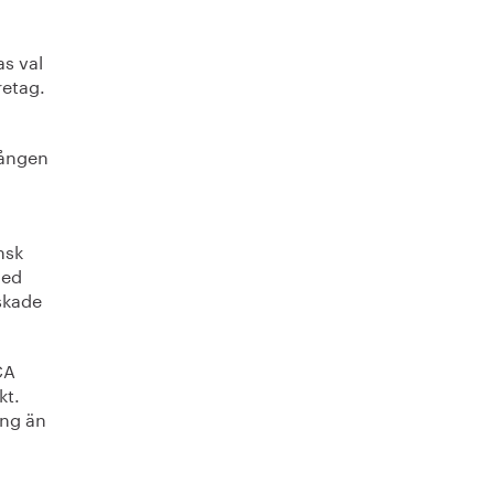
s val
retag.
gången
nsk
med
skade
CA
kt.
ing än