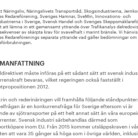
t Näringsliv, Näringslivets Transportråd, Skogsindustrierna, Jernko
es Redareförening, Sveriges Hamnar, SveMin, Innovations- och
dustrierna i Sverige, Svensk Handel och Sveriges Skeppsmäklaref
lt att lämna in ett gemensamt yttrande över Trafikanalys delredovi
ekvenser av skärpta krav för svavelhalt i marint bränsle. Vi hänvisa
es Redareförenings separata yttrande vad gäller bedömningar om
eförbrukningen.
MANFATTNING
direktivet måste införas på ett sådant sätt att svensk indus
renskraft bevaras, vilket regeringen också fastställt i
tpropositionen 2012.
rin och rederinäringen vill framhålla följande ståndpunkter
elfrågan är en konkurrensfråga för Sverige eftersom vi är
de av sjötransporter på ett helt annat sätt än våra europei
rrenter. Svensk industri särbehandlas därmed som
portköpare inom EU. Från 2015 kommer utsläppskraven i vå
ten att vara 35 gånger så höga som i övriga världen, inklus