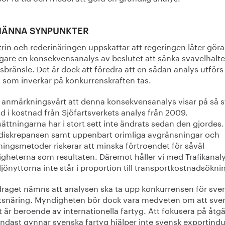
MÄNNA SYNPUNKTER
rin och rederinäringen uppskattar att regeringen låter göra
igare en konsekvensanalys av beslutet att sänka svavelhalte
sbränsle. Det är dock att föredra att en sådan analys utförs
t som inverkar på konkurrenskraften tas.
r anmärkningsvärt att denna konsekvensanalys visar på så s
ad i kostnad från Sjöfartsverkets analys från 2009.
ättningarna har i stort sett inte ändrats sedan den gjordes
 diskrepansen samt uppenbart orimliga avgränsningar och
ningsmetoder riskerar att minska förtroendet för såväl
gheterna som resultaten. Däremot håller vi med Trafikanal
ljönyttorna inte står i proportion till transportkostnadsökni
draget nämns att analysen ska ta upp konkurrensen för sve
rtsnäring. Myndigheten bör dock vara medveten om att sve
 är beroende av internationella fartyg. Att fokusera på åtg
ndast gynnar svenska fartyg hjälper inte svensk exportindus