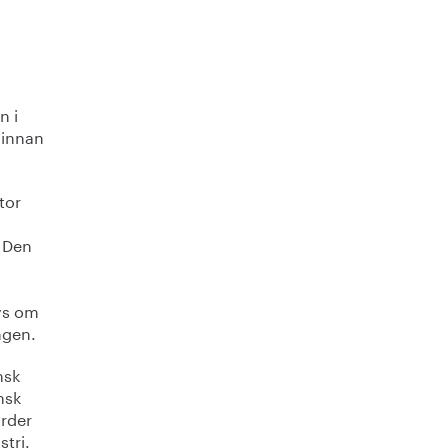
n i
 innan
tor
. Den
ys om
ngen.
nsk
nsk
ärder
tri.