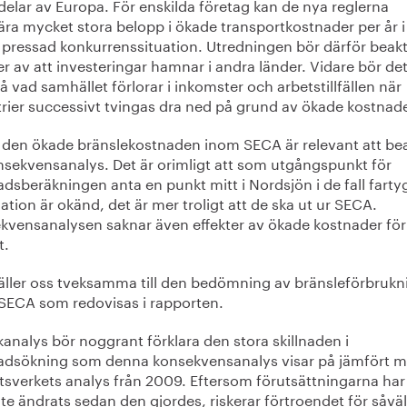
delar av Europa. För enskilda företag kan de nya reglerna
ära mycket stora belopp i ökade transportkostnader per år i
 pressad konkurrenssituation. Utredningen bör därför beak
er av att investeringar hamnar i andra länder. Vidare bör de
 vad samhället förlorar i inkomster och arbetstillfällen när
trier successivt tvingas dra ned på grund av ökade kostnade
a den ökade bränslekostnaden inom SECA är relevant att bea
nsekvensanalys. Det är orimligt att som utgångspunkt för
dsberäkningen anta en punkt mitt i Nordsjön i de fall farty
ation är okänd, det är mer troligt att de ska ut ur SECA.
kvensanalysen saknar även effekter av ökade kostnader för
t.
ställer oss tveksamma till den bedömning av bränsleförbruk
SECA som redovisas i rapporten.
ikanalys bör noggrant förklara den stora skillnaden i
adsökning som denna konsekvensanalys visar på jämfört 
tsverkets analys från 2009. Eftersom förutsättningarna har 
nte ändrats sedan den gjordes, riskerar förtroendet för såväl