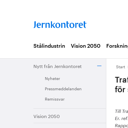
Stålindustrin
Vision 2050
Forsknin
Nytt från Jernkontoret
Start
Nyheter
Tra
Pressmeddelanden
för
Remissvar
Till T
Vision 2050
Er. re
Rappo