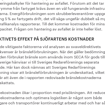
eringskalkyler för hantering av avfallet. Förutom att det tar
rymme från fartyget krävs även en väl fungerande infrastruk
rna. Energiförbrukningen som skrubberleverantörer uppge
g 5 % av fartygets drift, det vill säga ungefär dubbelt så m
rafikanalys rapporterar. Till det kommer kostnaden för min
pacitet. Frågan om hantering av avfallet är inte heller löst.
KTIVETS EFFEKT PÅ SJÖFARTENS KOSTNADER
de viktigaste faktorerna vid analysen av svaveldirektivets
kvenser är bränsleförbrukningen. När det gäller bedömnin
en förbrukat bränsle som används inom SECA för gods till
verige hänvisar vi till Sveriges Redareförenings separata
nde. Här kan dock nämnas att Sveriges Redarförenings
ning visar att bränsleförbrukningen är underskattad, vilket
är att även de i rapporten redovisade bränslekostnaderna
skattats.
lekostnaden ökar i proportion med prisökningen. Att reduc
lekostnaderna och optimera logistiken är något som både
gare och transportörer kontinuerligt arbetar med och har så