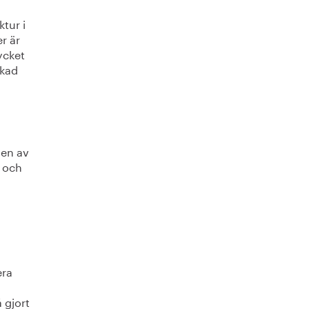
tur i
r är
ycket
skad
gen av
 och
era
 gjort