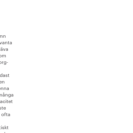
amn
evanta
räva
som
org-
dast
 en
enna
a många
acitet
ste
 ofta
iskt