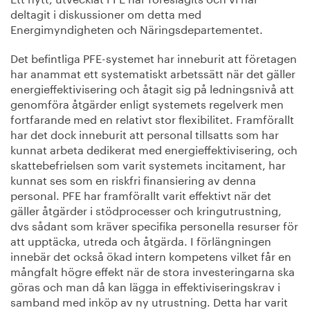
deltagit i diskussioner om detta med
Energimyndigheten och Näringsdepartementet.
Det befintliga PFE-systemet har inneburit att företagen
har anammat ett systematiskt arbetssätt när det gäller
energieffektivisering och åtagit sig på ledningsnivå att
genomföra åtgärder enligt systemets regelverk men
fortfarande med en relativt stor flexibilitet. Framförallt
har det dock inneburit att personal tillsatts som har
kunnat arbeta dedikerat med energieffektivisering, och
skattebefrielsen som varit systemets incitament, har
kunnat ses som en riskfri finansiering av denna
personal. PFE har framförallt varit effektivt när det
gäller åtgärder i stödprocesser och kringutrustning,
dvs sådant som kräver specifika personella resurser för
att upptäcka, utreda och åtgärda. I förlängningen
innebär det också ökad intern kompetens vilket får en
mångfalt högre effekt när de stora investeringarna ska
göras och man då kan lägga in effektiviseringskrav i
samband med inköp av ny utrustning. Detta har varit