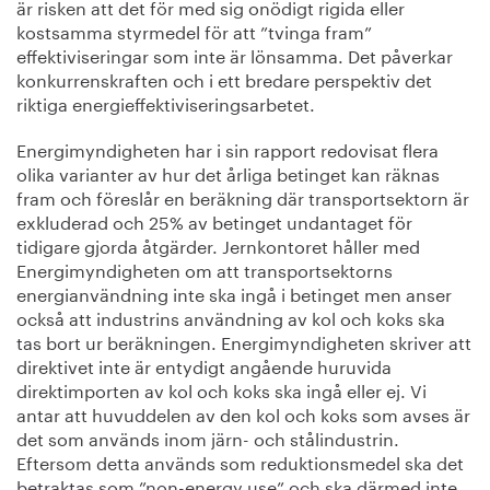
är risken att det för med sig onödigt rigida eller
kostsamma styrmedel för att ”tvinga fram”
effektiviseringar som inte är lönsamma. Det påverkar
konkurrenskraften och i ett bredare perspektiv det
riktiga energieffektiviseringsarbetet.
Energimyndigheten har i sin rapport redovisat flera
olika varianter av hur det årliga betinget kan räknas
fram och föreslår en beräkning där transportsektorn är
exkluderad och 25% av betinget undantaget för
tidigare gjorda åtgärder. Jernkontoret håller med
Energimyndigheten om att transportsektorns
energianvändning inte ska ingå i betinget men anser
också att industrins användning av kol och koks ska
tas bort ur beräkningen. Energimyndigheten skriver att
direktivet inte är entydigt angående huruvida
direktimporten av kol och koks ska ingå eller ej. Vi
antar att huvuddelen av den kol och koks som avses är
det som används inom järn- och stålindustrin.
Eftersom detta används som reduktionsmedel ska det
betraktas som ”non-energy use” och ska därmed inte