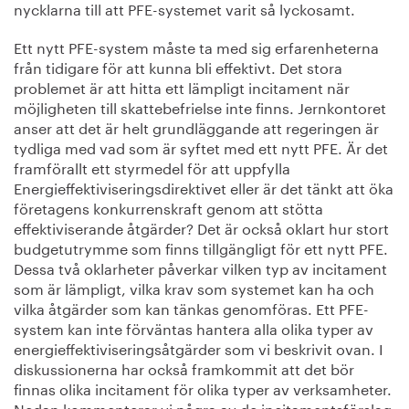
nycklarna till att PFE-systemet varit så lyckosamt.
Ett nytt PFE-system måste ta med sig erfarenheterna
från tidigare för att kunna bli effektivt. Det stora
problemet är att hitta ett lämpligt incitament när
möjligheten till skattebefrielse inte finns. Jernkontoret
anser att det är helt grundläggande att regeringen är
tydliga med vad som är syftet med ett nytt PFE. Är det
framförallt ett styrmedel för att uppfylla
Energieffektiviseringsdirektivet eller är det tänkt att öka
företagens konkurrenskraft genom att stötta
effektiviserande åtgärder? Det är också oklart hur stort
budgetutrymme som finns tillgängligt för ett nytt PFE.
Dessa två oklarheter påverkar vilken typ av incitament
som är lämpligt, vilka krav som systemet kan ha och
vilka åtgärder som kan tänkas genomföras. Ett PFE-
system kan inte förväntas hantera alla olika typer av
energieffektiviseringsåtgärder som vi beskrivit ovan. I
diskussionerna har också framkommit att det bör
finnas olika incitament för olika typer av verksamheter.
Nedan kommenterar vi några av de incitamentsförslag