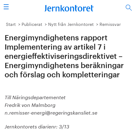
Sök
Stålindustrin
Start
Publicerat
Nytt från Jernkontoret
Remissvar
Energimyndighetens rapport
Vision 2050
Implementering av artikel 7 i
Forskning/utbildning
energieffektiviseringsdirektivet –
Energimyndighetens beräkningar
Energi/miljö
och förslag och kompletteringar
Vi tycker
Till Näringsdepartementet
Publicerat
Fredrik von Malmborg
n.remisser-energi@regeringskansliet.se
Bildbank
Jernkontorets diarienr: 3/13
Om oss