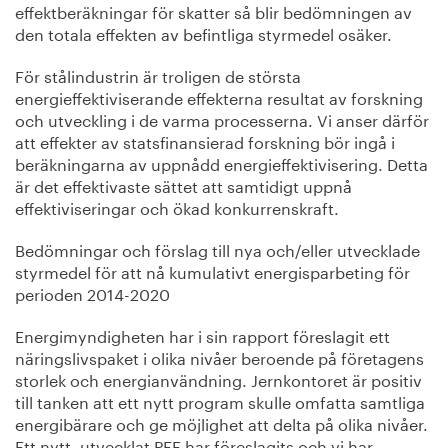
effektberäkningar för skatter så blir bedömningen av
den totala effekten av befintliga styrmedel osäker.
För stålindustrin är troligen de största
energieffektiviserande effekterna resultat av forskning
och utveckling i de varma processerna. Vi anser därför
att effekter av statsfinansierad forskning bör ingå i
beräkningarna av uppnådd energieffektivisering. Detta
är det effektivaste sättet att samtidigt uppnå
effektiviseringar och ökad konkurrenskraft.
Bedömningar och förslag till nya och/eller utvecklade
styrmedel för att nå kumulativt energisparbeting för
perioden 2014-2020
Energimyndigheten har i sin rapport föreslagit ett
näringslivspaket i olika nivåer beroende på företagens
storlek och energianvändning. Jernkontoret är positiv
till tanken att ett nytt program skulle omfatta samtliga
energibärare och ge möjlighet att delta på olika nivåer.
Ett nytt, utvecklat PFE har föreslagits och vi har