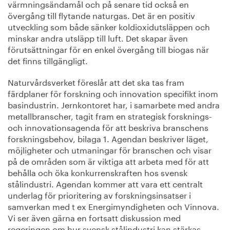
värmningsändamål och på senare tid också en
övergång till flytande naturgas. Det är en positiv
utveckling som både sänker koldioxidutsläppen och
minskar andra utsläpp till luft. Det skapar även
förutsättningar för en enkel övergång till biogas när
det finns tillgängligt.
Naturvårdsverket föreslår att det ska tas fram
färdplaner för forskning och innovation specifikt inom
basindustrin. Jernkontoret har, i samarbete med andra
metallbranscher, tagit fram en strategisk forsknings-
och innovationsagenda för att beskriva branschens
forskningsbehov, bilaga 1. Agendan beskriver läget,
möjligheter och utmaningar för branschen och visar
på de områden som är viktiga att arbeta med för att
behålla och öka konkurrenskraften hos svensk
stålindustri. Agendan kommer att vara ett centralt
underlag för prioritering av forskningsinsatser i
samverkan med t ex Energimyndigheten och Vinnova.
Vi ser även gärna en fortsatt diskussion med
regeringen om hur svensk stålindustri kan stärkas