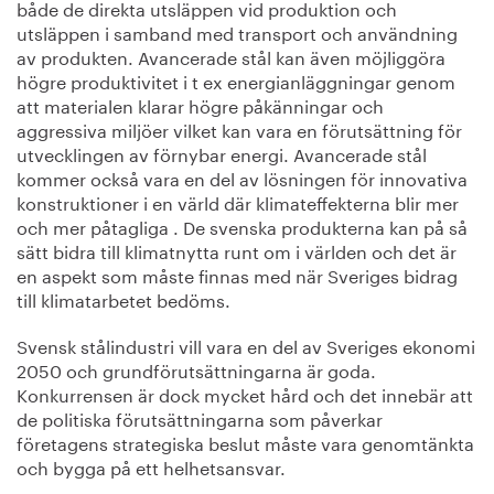
både de direkta utsläppen vid produktion och
utsläppen i samband med transport och användning
av produkten. Avancerade stål kan även möjliggöra
högre produktivitet i t ex energianläggningar genom
att materialen klarar högre påkänningar och
aggressiva miljöer vilket kan vara en förutsättning för
utvecklingen av förnybar energi. Avancerade stål
kommer också vara en del av lösningen för innovativa
konstruktioner i en värld där klimateffekterna blir mer
och mer påtagliga . De svenska produkterna kan på så
sätt bidra till klimatnytta runt om i världen och det är
en aspekt som måste finnas med när Sveriges bidrag
till klimatarbetet bedöms.
Svensk stålindustri vill vara en del av Sveriges ekonomi
2050 och grundförutsättningarna är goda.
Konkurrensen är dock mycket hård och det innebär att
de politiska förutsättningarna som påverkar
företagens strategiska beslut måste vara genomtänkta
och bygga på ett helhetsansvar.