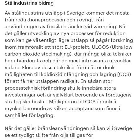
Stålindustrins bidrag
Av stålindustrins utsläpp i Sverige kommer det mesta
från reduktionsprocessen och i övrigt från
användningen av fossila bränslen vid värmning. När
det gäller utveckling av nya processer för reduktion
som kan ge väsentligt lägre utsläpp så pågår forskning
inom framförallt ett stort EU-projekt, ULCOS (Ultra low
carbon dioxide steelmaking), där många olika tekniker
har utvärderats och där de mest intressanta utvecklas
vidare. Flera av dessa tekniker förutsätter dock
möjligheten till koldioxidinfångning och lagring (CCS)
för att få ner utsläppen radikalt. En sådan stor
processteknisk förändring skulle innebära stora
investeringar och är självklart beroende av företagens
strategiska beslut. Möjligheten till CCS är också
mycket beroende av vilken acceptans som finns i
samhället för lagring.
När det gäller bränsleanvändningen så kan vi i Sverige
se ett tydligt skifte från olja till gas för