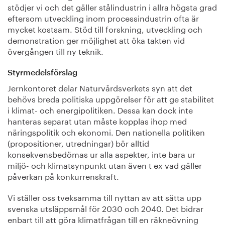
stödjer vi och det gäller stålindustrin i allra högsta grad
eftersom utveckling inom processindustrin ofta är
mycket kostsam. Stöd till forskning, utveckling och
demonstration ger möjlighet att öka takten vid
övergången till ny teknik.
Styrmedelsförslag
Jernkontoret delar Naturvårdsverkets syn att det
behövs breda politiska uppgörelser för att ge stabilitet
i klimat- och energipolitiken. Dessa kan dock inte
hanteras separat utan måste kopplas ihop med
näringspolitik och ekonomi. Den nationella politiken
(propositioner, utredningar) bör alltid
konsekvensbedömas ur alla aspekter, inte bara ur
miljö- och klimatsynpunkt utan även t ex vad gäller
påverkan på konkurrenskraft.
Vi ställer oss tveksamma till nyttan av att sätta upp
svenska utsläppsmål för 2030 och 2040. Det bidrar
enbart till att göra klimatfrågan till en räkneövning