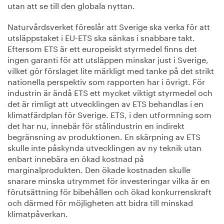
utan att se till den globala nyttan.
Naturvårdsverket föreslår att Sverige ska verka för att
utsläppstaket i EU-ETS ska sänkas i snabbare takt.
Eftersom ETS är ett europeiskt styrmedel finns det
ingen garanti för att utsläppen minskar just i Sverige,
vilket gör förslaget lite märkligt med tanke på det strikt
nationella perspektiv som rapporten har i övrigt. För
industrin är ändå ETS ett mycket viktigt styrmedel och
det är rimligt att utvecklingen av ETS behandlas i en
klimatfärdplan för Sverige. ETS, i den utformning som
det har nu, innebär för stålindustrin en indirekt
begränsning av produktionen. En skärpning av ETS
skulle inte påskynda utvecklingen av ny teknik utan
enbart innebära en ökad kostnad på
marginalprodukten. Den ökade kostnaden skulle
snarare minska utrymmet för investeringar vilka är en
förutsättning för bibehållen och ökad konkurrenskraft
och därmed för möjligheten att bidra till minskad
klimatpåverkan.