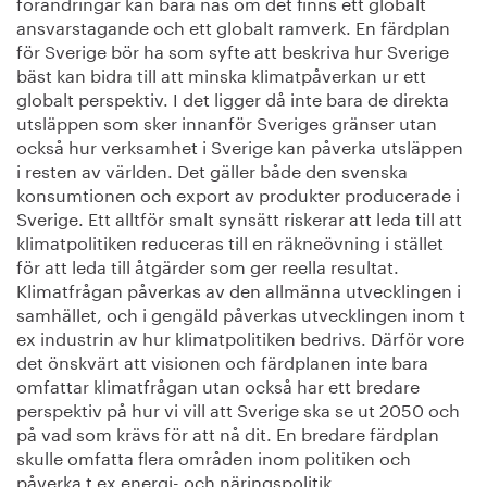
förändringar kan bara nås om det finns ett globalt
ansvarstagande och ett globalt ramverk. En färdplan
för Sverige bör ha som syfte att beskriva hur Sverige
bäst kan bidra till att minska klimatpåverkan ur ett
globalt perspektiv. I det ligger då inte bara de direkta
utsläppen som sker innanför Sveriges gränser utan
också hur verksamhet i Sverige kan påverka utsläppen
i resten av världen. Det gäller både den svenska
konsumtionen och export av produkter producerade i
Sverige. Ett alltför smalt synsätt riskerar att leda till att
klimatpolitiken reduceras till en räkneövning i stället
för att leda till åtgärder som ger reella resultat.
Klimatfrågan påverkas av den allmänna utvecklingen i
samhället, och i gengäld påverkas utvecklingen inom t
ex industrin av hur klimatpolitiken bedrivs. Därför vore
det önskvärt att visionen och färdplanen inte bara
omfattar klimatfrågan utan också har ett bredare
perspektiv på hur vi vill att Sverige ska se ut 2050 och
på vad som krävs för att nå dit. En bredare färdplan
skulle omfatta flera områden inom politiken och
påverka t ex energi- och näringspolitik.