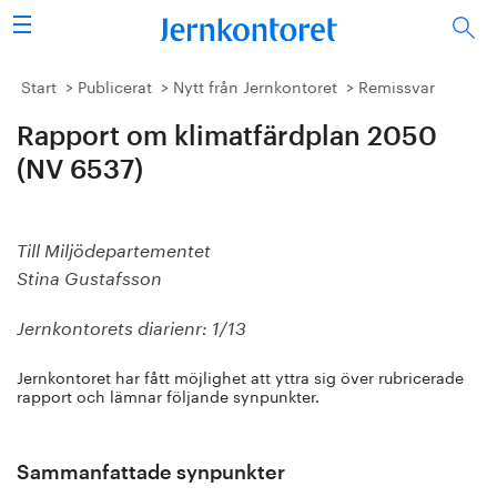
Sök
Stålindustrin
Start
Publicerat
Nytt från Jernkontoret
Remissvar
Rapport om klimatfärdplan 2050
Vision 2050
(NV 6537)
Forskning/utbildning
Energi/miljö
Till Miljödepartementet
Stina Gustafsson
Vi tycker
Jernkontorets diarienr: 1/13
Publicerat
Jernkontoret har fått möjlighet att yttra sig över rubricerade
rapport och lämnar följande synpunkter.
Bildbank
Om oss
Sammanfattade synpunkter