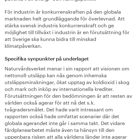
För industrin är konkurrenskraften på den globala
marknaden helt grundläggande för överlevnad. Att
stärka svensk industris konkurrenskraft och ge
möjlighet till tillväxt i industrin är en förutsättning för
att Sverige ska kunna bidra till minskad
klimatpåverkan.
Specifika synpunkter på underlaget
Naturvårdsverket menar i sin rapport att visionen om
nettonoll-utsläpp kan nås genom inhemska
utsläppsminskningar, ökat upptag av koldioxid i skog
och mark och inköp av internationella krediter.
Förutsättningen för den bedömningen är att resten av
världen också agerar för att nå det s.k.
tvågradersmålet. Det hade varit intressant om
rapporten också hade omfattat scenarier där det
globala agerandet inte går i samma takt. Det vidare
färdplanearbetet måste även ta hänsyn till den
uppenbara risken att alla världens länder inte agerar