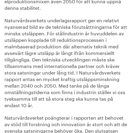
elproduktionsmixen även 2050 för att kunna uppnå
denna stabilitet.
Naturvårdsverkets underlagsrapport ger en relativt
nyanserad bild av de tekniska förutsättningarna för att
minska utsläppen. För stålindustrin är huvuddelen av
utsläppen kopplade till reduktionsprocessen i
malmbaserad produktion där alternativ teknik med
avsevärt lägre utsläpp är långt ifrån kommersiellt
tillgängliga. Den tekniska utvecklingen måste ske
tillsammans med internationella partner och kräver
stora satsningar under lång tid. I Naturvårdsverkets
rapport antas en mycket kraftig utsläppsminskning
mellan 2040 och 2050. Med tanke på de långa
omställningstiderna som finns i industrin ställer vi oss
tveksamma till att så stora steg ska kunna tas på
endast 10 år.
Naturvårdsverket poängterar i rapporten att behovet
av stöd till forskning och innovation är stort och att de
svenska satsningarna behöver öka. Den slutsatsen