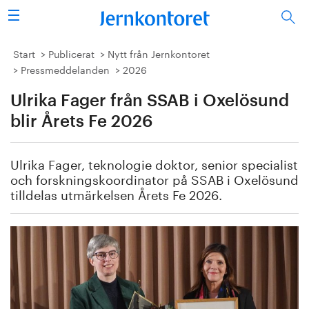
Sök
Stålindustrin
Start
Publicerat
Nytt från Jernkontoret
Pressmeddelanden
2026
Vision 2050
Ulrika Fager från SSAB i Oxelösund
Forskning/utbildning
blir Årets Fe 2026
Energi/miljö
Ulrika Fager, teknologie doktor, senior specialist
och forskningskoordinator på SSAB i Oxelösund
Vi tycker
tilldelas utmärkelsen Årets Fe 2026.
Publicerat
Bildbank
Om oss