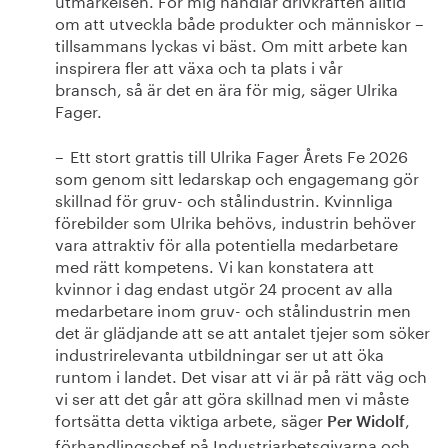
om att utveckla både produkter och människor –
tillsammans lyckas vi bäst. Om mitt arbete kan
inspirera fler att växa och ta plats i vår
bransch, så är det en ära för mig, säger Ulrika
Fager.
–
Ett stort grattis till Ulrika Fager Årets Fe 2026
som genom sitt ledarskap och engagemang gör
skillnad för gruv- och stålindustrin. Kvinnliga
förebilder som Ulrika behövs, industrin behöver
vara attraktiv för alla potentiella medarbetare
med rätt kompetens. Vi kan konstatera att
kvinnor i dag endast utgör 24 procent av alla
medarbetare inom gruv- och stålindustrin men
det är glädjande att se att antalet tjejer som söker
industrirelevanta utbildningar ser ut att öka
runtom i landet. Det visar att vi är på rätt väg och
vi ser att det går att göra skillnad men vi måste
fortsätta detta viktiga arbete, säger
,
Per
Widolf
förhandlingschef på Industriarbetsgivarna och