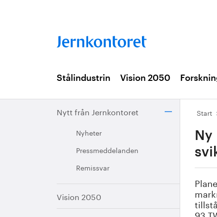
Stålindustrin
Vision 2050
Forsknin
Nytt från Jernkontoret
Start
Nyheter
Ny 
Pressmeddelanden
svi
Remissvar
Plane
markn
Vision 2050
tills
93 TW