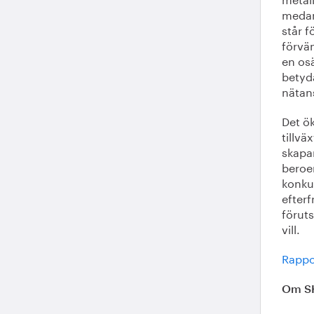
medan
står 
förvä
en osä
betyd
nätan
Det ö
tillvä
skapar
beroen
konku
efterf
föruts
vill.
Rappo
Om S