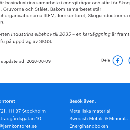
är basindustrins samarbete i energifrågor och står för Skog
, Gruvorna och Stålet. Bakom samarbetet står
chorganisationerna IKEM, Jernkontoret, Skogsindustrierna
n.
orten
är fram
Industrins elbehov till 2035 – en kartläggning
ofu på uppdrag av SKGS.
2026-06-09
Dela
t uppdaterad
ontoret
Besök även:
721, 111 87 Stockholm
Metalliska material
trädgårdsgatan 10
Swedish Metals & Minerals
e@jernkontoret.se
Energihandboken