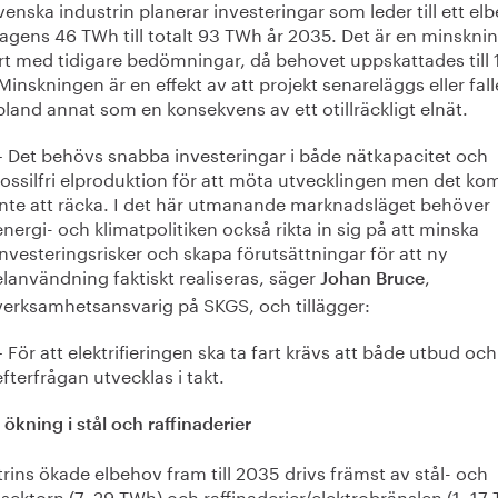
enska industrin planerar investeringar som leder till ett el
agens 46 TWh till totalt 93 TWh år 2035. Det är en minskni
rt med tidigare bedömningar, då behovet uppskattades till 
inskningen är en effekt av att projekt senareläggs eller fall
bland annat som en konsekvens av ett otillräckligt elnät.
– Det behövs snabba investeringar i både nätkapacitet och
fossilfri elproduktion för att möta utvecklingen men det k
inte att räcka. I det här utmanande marknadsläget behöver
energi- och klimatpolitiken också rikta in sig på att minska
investeringsrisker och skapa förutsättningar för att ny
elanvändning faktiskt realiseras, säger
,
Johan Bruce
verksamhetsansvarig på SKGS, och tillägger:
– För att elektrifieringen ska ta fart krävs att både utbud och
efterfrågan utvecklas i takt.
 ökning i stål och raffinaderier
rins ökade elbehov fram till 2035 drivs främst av stål- och
sektorn (7–29 TWh) och raffinaderier/elektrobränslen (1–17