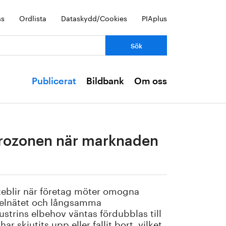
ss
Ordlista
Dataskydd/Cookies
PIAplus
Publicerat
Bildbank
Om oss
farozonen när marknaden
uteblir när företag möter omogna
i elnätet och långsamma
ustrins elbehov väntas fördubblas till
r skjutits upp eller fallit bort, vilket