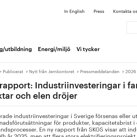
In English
Press
Kontakta o
Sök:
g/utbildning
Energi/miljö
Vi tycker
Publicerat
Nytt från Jernkontoret
Pressmeddelanden
2026
rapport: Industriinvesteringar i 
ktar och elen dröjer
rade industriinvesteringar i Sverige försenas eller 
adsförutsättningar för produkter, kapacitetsbrist 
tåndsprocesser. En ny rapport från SKGS visar att ind
h år 2035, men att flera stora elektrifieringsprojekt ha