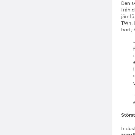
Den sv
från d
jämfö
TWh. M
bort, 
Störst
Indust
metall