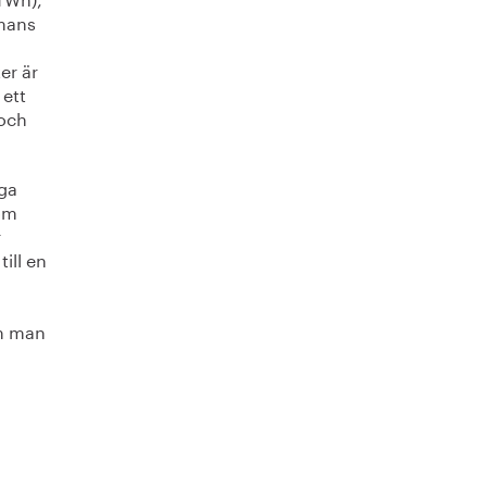
mmans
er är
 ett
 och
iga
som
r
ill en
om man