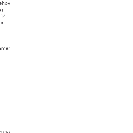
behov
ng
114
er
ommer
 TWh),