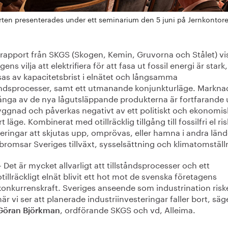
ten presenterades under ett seminarium den 5 juni på Jernkontore
 rapport från SKGS (Skogen, Kemin, Gruvorna och Stålet) vis
gens vilja att elektrifiera för att fasa ut fossil energi är star
as av kapacitetsbrist i elnätet och långsamma
tåndsprocesser, samt ett utmanande konjunkturläge. Markn
ånga av de nya lågutsläppande produkterna är fortfarande
ggnad och påverkas negativt av ett politiskt och ekonomis
t läge. Kombinerat med otillräcklig tillgång till fossilfri el ri
eringar att skjutas upp, omprövas, eller hamna i andra länd
 bromsar Sveriges tillväxt, sysselsättning och klimatomställ
– Det är mycket allvarligt att tillståndsprocesser och ett
otillräckligt elnät blivit ett hot mot de svenska företagens
konkurrenskraft. Sveriges anseende som industrination risk
när vi ser att planerade industriinvesteringar faller bort, säg
, ordförande SKGS och vd, Alleima.
Göran Björkman