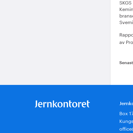
SKGS 
Kemin
brans
Svemi
Rapp
av Pr
Senas
Jernk
Box 1
Kungs
offic