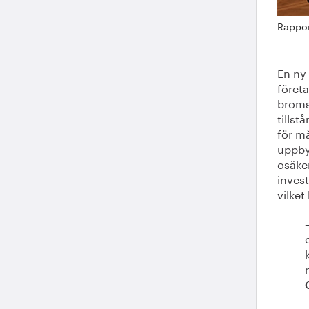
Rappor
En ny
företa
broms
tills
för m
uppby
osäker
invest
vilket