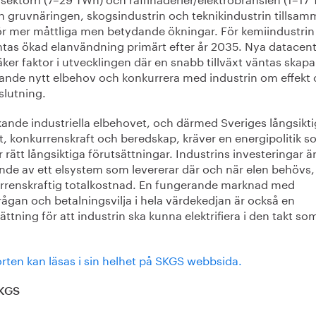
 gruvnäringen, skogsindustrin och teknikindustrin tillsa
för mer måttliga men betydande ökningar. För kemiindustrin
ntas ökad elanvändning primärt efter år 2035. Nya datacent
ker faktor i utvecklingen där en snabb tillväxt väntas skapa
ande nytt elbehov och konkurrera med industrin om effekt
slutning.
kande industriella elbehovet, och därmed Sveriges långsikt
xt, konkurrenskraft och beredskap, kräver en energipolitik 
 rätt långsiktiga förutsättningar. Industrins investeringar ä
de av ett elsystem som levererar där och när elen behövs, t
rrenskraftig totalkostnad. En fungerande marknad med
rågan och betalningsvilja i hela värdekedjan är också en
ättning för att industrin ska kunna elektrifiera i den takt s
rten kan läsas i sin helhet på SKGS webbsida.
KGS