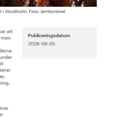
t i Stockholm. Foto: Jernkontoret
ar att
k, men
Publiceringsdatum
2026-06-05
aderna
 under
kt
skerar
er,
ning.
eras
er