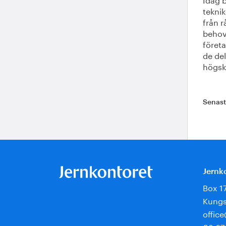
tekni
från r
behov
företa
de del
högsko
Senas
Jernk
Box 1
Kungs
offic