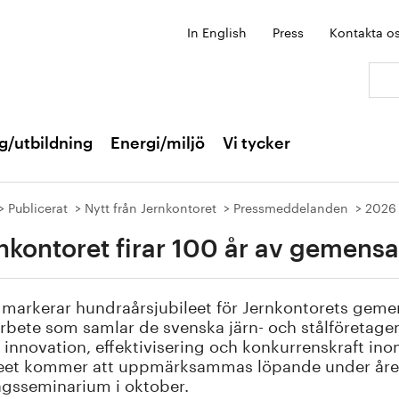
In English
Press
Kontakta o
Sök:
g/utbildning
Energi/miljö
Vi tycker
Publicerat
Nytt från Jernkontoret
Pressmeddelanden
2026
nkontoret firar 100 år av gemens
markerar hundraårsjubileet för Jernkontorets geme
bete som samlar de svenska järn- och stålföretagen
t innovation, effektivisering och konkurrenskraft ino
leet kommer att uppmärksammas löpande under året
agsseminarium i oktober.