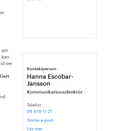
Gert
Nilson
or
 att
t kan
id ser
Kontaktperson
Hanna Escobar-
Gert
Jansson
Kommunikationsdirektör
and
Telefon
08 679 17 27
Skicka e-post
Läs mer
om