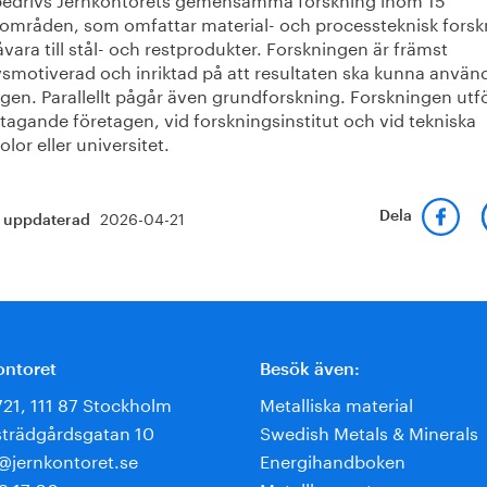
kområden, som omfattar material- och processteknisk forsk
åvara till stål- och restprodukter. Forskningen är främst
smotiverad och inriktad på att resultaten ska kunna använd
gen. Parallellt pågår även grundforskning. Forskningen utfö
tagande företagen, vid forskningsinstitut och vid tekniska
lor eller universitet.
2026-04-21
Dela
t uppdaterad
ontoret
Besök även:
721, 111 87 Stockholm
Metalliska material
trädgårdsgatan 10
Swedish Metals & Minerals
e@jernkontoret.se
Energihandboken