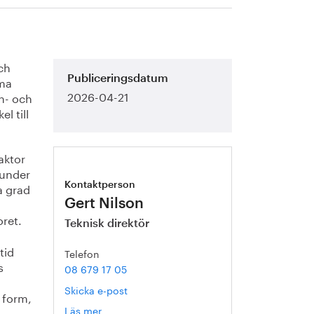
ch
mma
Publiceringsdatum
2026-04-21
rn- och
l till
aktor
 under
a grad
Kontaktperson
Gert Nilson
oret.
Teknisk direktör
tid
Telefon
s
08 679 17 05
Skicka e-post
 form,
Läs mer
om