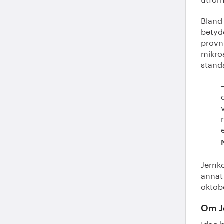
Bland
betyd
provn
mikro
stand
Jernk
annat
oktob
Om J
Idag 