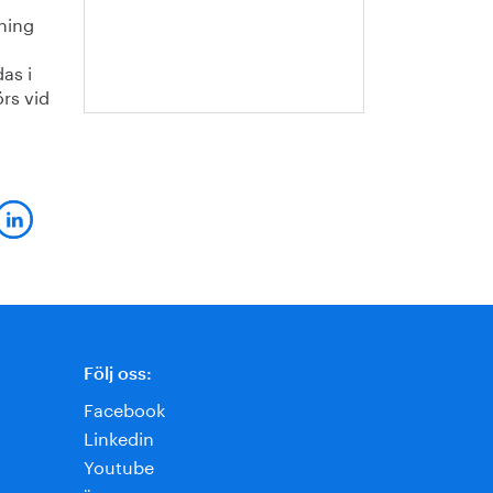
Hanna
ning
Escobar-
Jansson
as i
rs vid
Följ oss:
Facebook
Linkedin
Youtube