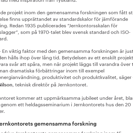
 de projekt inom den gemensamma forskningen som fått st
else finns upprättandet av standardskalor för jämförande
ing. Redan 1935 publicerades ”Jernkontorsskalan för
slagger”, som på 1970-talet blev svensk standard och ISO-
ard.
– En viktig faktor med den gemensamma forskningen är just
den hålls ihop över lång tid. Betydelsen av ett enskilt projek
vara svår att spåra, men när projekt läggs till varandra över t
man dramatiska förbättringar inom till exempel
energianvändning, produktivitet och produktkvalitet, säger
, teknisk direktör på Jernkontoret.
Nilson
ontoret kommer att uppmärksamma jubileet under året, bl
 genom ett heldagsseminarium i Jernkontorets hus den 20
er.
ernkontorets gemensamma forskning
bedrivs Jernkontorets gemensamma forskning inom 15