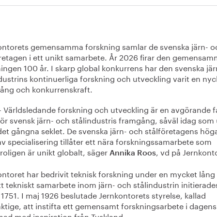
ontorets gemensamma forskning samlar de svenska järn- o
öretagen i ett unikt samarbete. År 2026 firar den gemensa
ingen 100 år. I skarp global konkurrens har den svenska jä
dustrins kontinuerliga forskning och utveckling varit en nycke
ång och konkurrenskraft.
– Världsledande forskning och utveckling är en avgörande f
för svensk järn- och stålindustris framgång, såväl idag som
det gångna seklet. De svenska järn- och stålföretagens hög
av specialisering tillåter ett nära forskningssamarbete som
troligen är unikt globalt, säger
, vd på Jernkont
Annika Roos
ntoret har bedrivit teknisk forskning under en mycket lång 
t tekniskt samarbete inom järn- och stålindustrin initierade
1751. I maj 1926 beslutade Jernkontorets styrelse, kallad
ktige, att instifta ett gemensamt forskningsarbete i dagens
mad med inspiration från Tyskland.