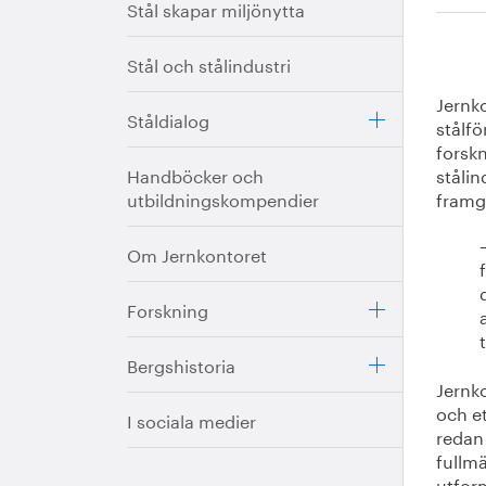
Stål skapar miljönytta
Stål och stålindustri
Jernk
Ståldialog
stålf
forskn
Handböcker och
stålin
utbildningskompendier
framg
Om Jernkontoret
Forskning
Bergshistoria
Jernko
och et
I sociala medier
redan 
fullmä
utfor