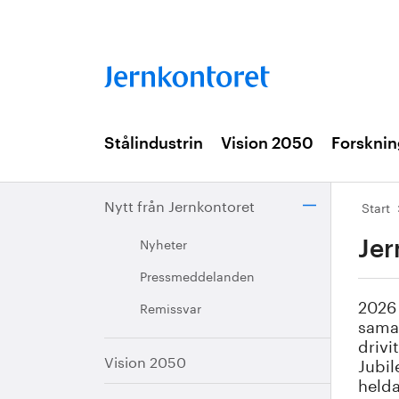
Stålindustrin
Vision 2050
Forsknin
Nytt från Jernkontoret
Start
Nyheter
Jer
Pressmeddelanden
2026 
Remissvar
samar
drivi
Vision 2050
Jubi
held