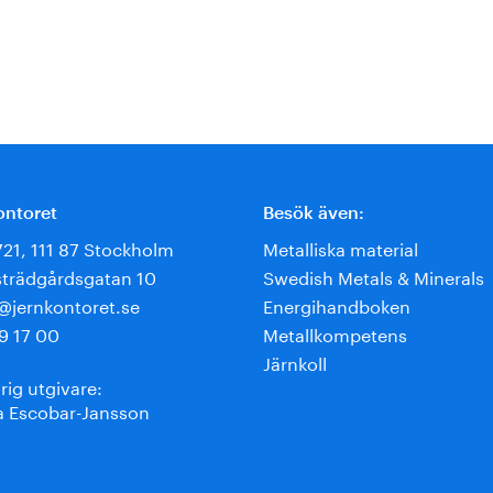
ontoret
Besök även:
721, 111 87 Stockholm
Metalliska material
trädgårdsgatan 10
Swedish Metals & Minerals
e@jernkontoret.se
Energihandboken
9 17 00
Metallkompetens
Järnkoll
rig utgivare:
 Escobar-Jansson