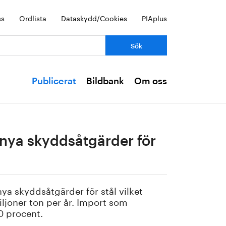
ss
Ordlista
Dataskydd/Cookies
PIAplus
Publicerat
Bildbank
Om oss
t nya skyddsåtgärder för
ya skyddsåtgärder för stål vilket
miljoner ton per år. Import som
0 procent.