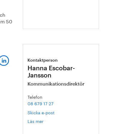
Ternell
och
 om 50
Kontaktperson
Hanna Escobar-
Jansson
Kommunikationsdirektör
Telefon
08 679 17 27
Skicka e-post
Läs mer
om
Hanna
Escobar-