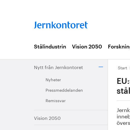
Stålindustrin
Vision 2050
Forsknin
Nytt från Jernkontoret
Start
Nyheter
EU:
Pressmeddelanden
stå
Remissvar
Jernk
inneb
Vision 2050
övers