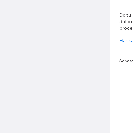
De tul
det i
procen
Här ka
Senas