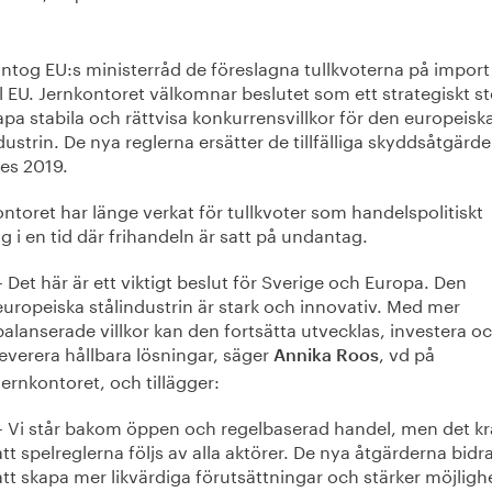
antog EU:s ministerråd de föreslagna tullkvoterna på import
ill EU. Jernkontoret välkomnar beslutet som ett strategiskt st
apa stabila och rättvisa konkurrensvillkor för den europeisk
dustrin. De nya reglerna ersätter de tillfälliga skyddsåtgärd
des 2019.
ntoret har länge verkat för tullkvoter som handelspolitiskt
g i en tid där frihandeln är satt på undantag.
– Det här är ett viktigt beslut för Sverige och Europa. Den
europeiska stålindustrin är stark och innovativ. Med mer
balanserade villkor kan den fortsätta utvecklas, investera o
leverera hållbara lösningar, säger
, vd på
Annika Roos
Jernkontoret, och tillägger:
– Vi står bakom öppen och regelbaserad handel, men det kr
att spelreglerna följs av alla aktörer. De nya åtgärderna bidrar
att skapa mer likvärdiga förutsättningar och stärker möjligh