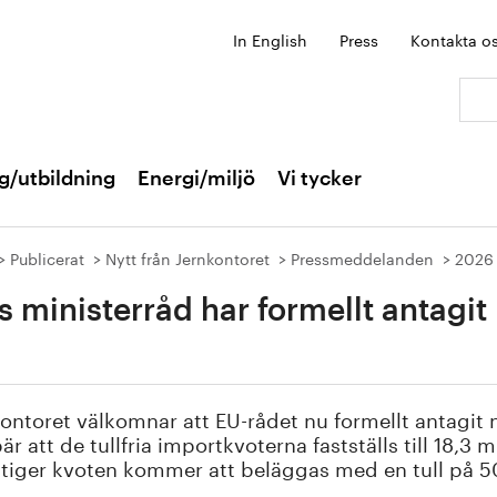
In English
Press
Kontakta o
Sök:
g/utbildning
Energi/miljö
Vi tycker
Publicerat
Nytt från Jernkontoret
Pressmeddelanden
2026
s ministerråd har formellt antagi
l
ontoret välkomnar att EU-rådet nu formellt antagit n
är att de tullfria importkvoterna fastställs till 18,3 
tiger kvoten kommer att beläggas med en tull på 5