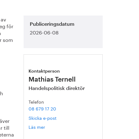
 av
eg för
Publiceringsdatum
2026-06-08
a
er som
Kontaktperson
Mathias Ternell
Handelspolitisk direktör
ch
Telefon
08 679 17 20
Skicka e-post
äver
 till
Läs mer
om
Mathias
eterna