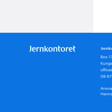
Jernk
Box 1
Kungs
offic
08 67
Ansva
Hanna