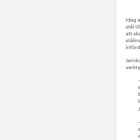
Idag 
stål t
att sk
stålin
inför
Jernko
verkty