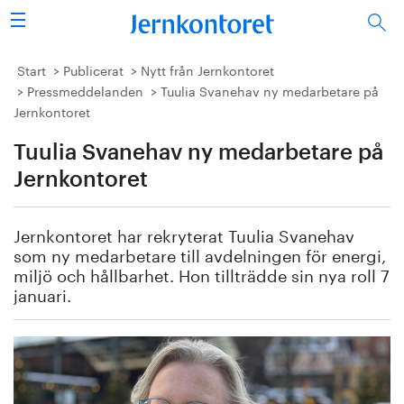
Sök
Stålindustrin
Start
Publicerat
Nytt från Jernkontoret
Pressmeddelanden
Tuulia Svanehav ny medarbetare på
Jernkontoret
Vision 2050
Tuulia Svanehav ny medarbetare på
Forskning/utbildning
Jernkontoret
Energi/miljö
Jernkontoret har rekryterat Tuulia Svanehav
Vi tycker
som ny medarbetare till avdelningen för energi,
miljö och hållbarhet. Hon tillträdde sin nya roll 7
januari.
Publicerat
Bildbank
Om oss