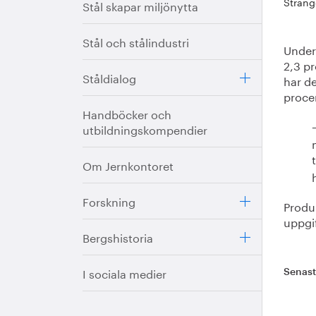
Sträng
Stål skapar miljönytta
Stål och stålindustri
Under 
2,3 p
Ståldialog
har de
proce
Handböcker och
utbildningskompendier
Om Jernkontoret
Forskning
Produ
uppgif
Bergshistoria
I sociala medier
Senas