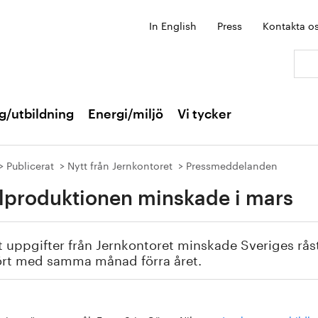
In English
Press
Kontakta o
Sök:
g/utbildning
Energi/miljö
Vi tycker
Publicerat
Nytt från Jernkontoret
Pressmeddelanden
lproduktionen minskade i mars
t uppgifter från Jernkontoret minskade Sveriges rå
ört med samma månad förra året.