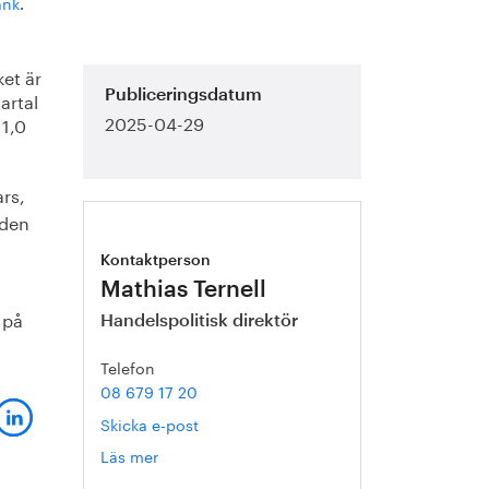
ank
.
ket är
artal
Publiceringsdatum
2025-04-29
 1,0
ars,
 den
Kontaktperson
Mathias Ternell
 på
Handelspolitisk direktör
Telefon
08 679 17 20
Skicka e-post
Läs mer
om
Mathias