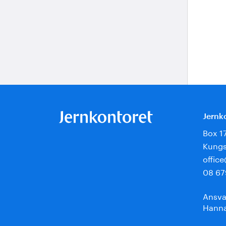
Jernk
Box 1
Kungs
offic
08 67
Ansva
Hanna