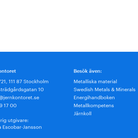
ontoret
Besök även:
721, 111 87 Stockholm
Metalliska material
trädgårdsgatan 10
Swedish Metals & Minerals
e@jernkontoret.se
Energihandboken
9 17 00
Metallkompetens
Järnkoll
rig utgivare:
 Escobar-Jansson