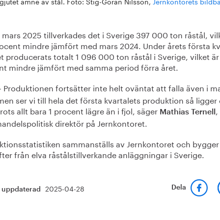
gjutet ämne av stål. Foto: Stig-Göran Nilsson,
Jernkontorets bildb
mars 2025 tillverkades det i Sverige 397 000 ton råstål, vil
rocent mindre jämfört med mars 2024. Under årets första kv
t producerats totalt 1 096 000 ton råstål i Sverige, vilket är
nt mindre jämfört med samma period förra året.
Produktionen fortsätter inte helt oväntat att falla även i m
–
men ser vi till hela det första kvartalets produktion så ligger
trots allt bara 1 procent lägre än i fjol, säger
,
Mathias Ternell
handelspolitisk direktör på Jernkontoret.
ktionsstatistiken sammanställs av Jernkontoret och bygger
ter från elva råstålstillverkande anläggningar i Sverige.
2025-04-28
Dela
t uppdaterad