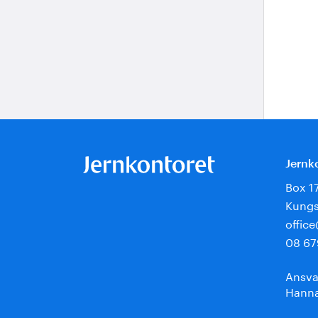
Jernk
Box 1
Kungs
offic
08 67
Ansva
Hanna