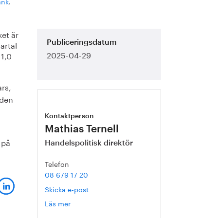
ank
.
ket är
artal
Publiceringsdatum
2025-04-29
 1,0
ars,
 den
Kontaktperson
Mathias Ternell
 på
Handelspolitisk direktör
Telefon
08 679 17 20
Skicka e-post
Läs mer
om
Mathias