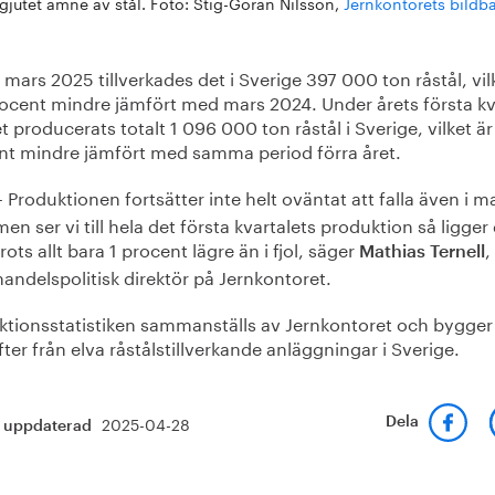
gjutet ämne av stål. Foto: Stig-Göran Nilsson,
Jernkontorets bildb
mars 2025 tillverkades det i Sverige 397 000 ton råstål, vil
rocent mindre jämfört med mars 2024. Under årets första kv
t producerats totalt 1 096 000 ton råstål i Sverige, vilket är
nt mindre jämfört med samma period förra året.
Produktionen fortsätter inte helt oväntat att falla även i m
–
men ser vi till hela det första kvartalets produktion så ligger
trots allt bara 1 procent lägre än i fjol, säger
,
Mathias Ternell
handelspolitisk direktör på Jernkontoret.
ktionsstatistiken sammanställs av Jernkontoret och bygger
ter från elva råstålstillverkande anläggningar i Sverige.
2025-04-28
Dela
t uppdaterad