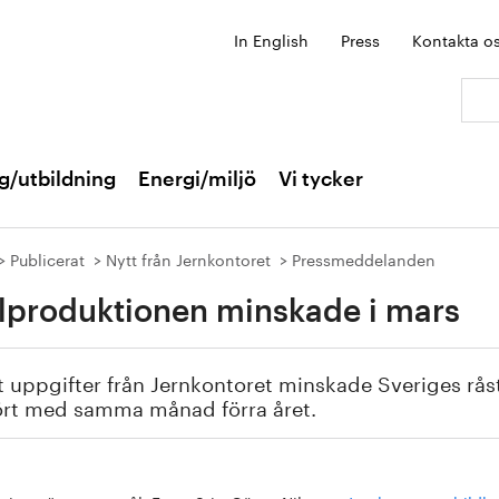
In English
Press
Kontakta o
Sök:
g/utbildning
Energi/miljö
Vi tycker
Publicerat
Nytt från Jernkontoret
Pressmeddelanden
lproduktionen minskade i mars
t uppgifter från Jernkontoret minskade Sveriges rå
ört med samma månad förra året.