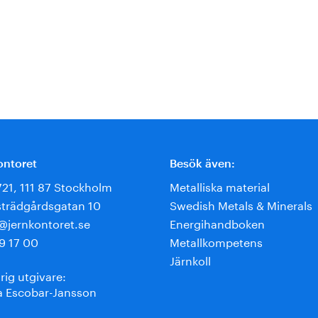
ontoret
Besök även:
721, 111 87 Stockholm
Metalliska material
trädgårdsgatan 10
Swedish Metals & Minerals
e@jernkontoret.se
Energihandboken
9 17 00
Metallkompetens
Järnkoll
rig utgivare:
 Escobar-Jansson