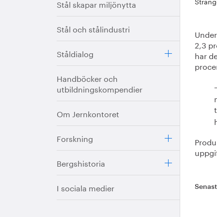
Sträng
Stål skapar miljönytta
Stål och stålindustri
Under 
2,3 p
Ståldialog
har de
proce
Handböcker och
utbildningskompendier
Om Jernkontoret
Forskning
Produ
uppgif
Bergshistoria
I sociala medier
Senas