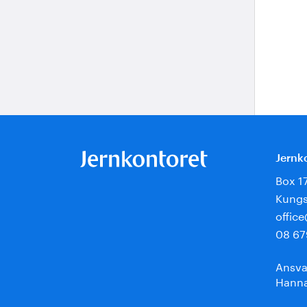
Jernk
Box 1
Kungs
offic
08 67
Ansva
Hanna