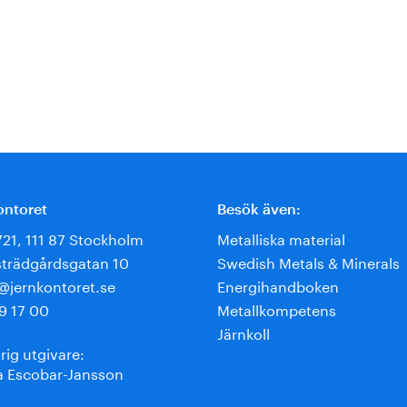
ontoret
Besök även:
721, 111 87 Stockholm
Metalliska material
trädgårdsgatan 10
Swedish Metals & Minerals
e@jernkontoret.se
Energihandboken
9 17 00
Metallkompetens
Järnkoll
rig utgivare:
 Escobar-Jansson