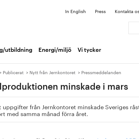
In English
Press
Kontakta o
Sök:
g/utbildning
Energi/miljö
Vi tycker
Publicerat
Nytt från Jernkontoret
Pressmeddelanden
lproduktionen minskade i mars
t uppgifter från Jernkontoret minskade Sveriges rå
ört med samma månad förra året.