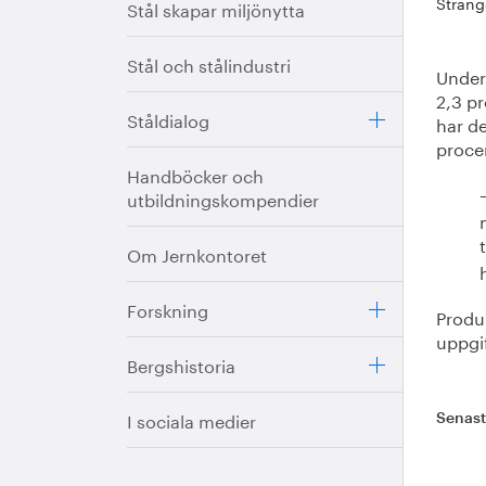
Sträng
Stål skapar miljönytta
Stål och stålindustri
Under 
2,3 p
Ståldialog
har de
proce
Handböcker och
utbildningskompendier
Om Jernkontoret
Forskning
Produ
uppgif
Bergshistoria
I sociala medier
Senas