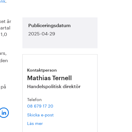
ank
.
ket är
artal
Publiceringsdatum
2025-04-29
 1,0
ars,
 den
Kontaktperson
Mathias Ternell
 på
Handelspolitisk direktör
Telefon
08 679 17 20
Skicka e-post
Läs mer
om
Mathias