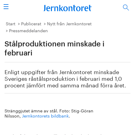
Sök
Stålindustrin
Start
Publicerat
Nytt från Jernkontoret
Pressmeddelanden
Vision 2050
Stålproduktionen minskade i
Forskning/utbildning
februari
Energi/miljö
Enligt uppgifter från Jernkontoret minskade
Sveriges råstålsproduktion i februari med 1,0
Vi tycker
procent jämfört med samma månad förra året.
Publicerat
Stränggjutet ämne av stål. Foto: Stig-Göran
Bildbank
Nilsson,
Jernkontorets bildbank
.
Om oss