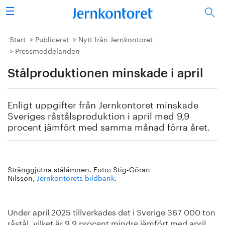
Sök
Stålindustrin
Start
Publicerat
Nytt från Jernkontoret
Pressmeddelanden
Vision 2050
Stålproduktionen minskade i april
Forskning/utbildning
Enligt uppgifter från Jernkontoret minskade
Energi/miljö
Sveriges råstålsproduktion i april med 9,9
procent jämfört med samma månad förra året.
Vi tycker
Publicerat
Stränggjutna stålämnen. Foto: Stig-Göran
Nilsson,
Jernkontorets bildbank
.
Bildbank
Under april 2025 tillverkades det i Sverige 367 000 ton
Om oss
råstål, vilket är 9,9 procent mindre jämfört med april