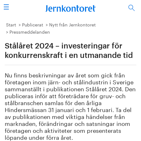
Sök
Stålindustrin
Start
Publicerat
Nytt från Jernkontoret
Pressmeddelanden
Vision 2050
Stålåret 2024 – investeringar för
Forskning/utbildning
konkurrenskraft i en utmanande tid
Energi/miljö
Nu finns beskrivningar av året som gick från
företagen inom järn- och stålindustrin i Sverige
Vi tycker
sammanställt i publikationen Stålåret 2024. Den
publiceras inför att företrädare för gruv- och
stålbranschen samlas för den årliga
Publicerat
Hindersmässan 31 januari och 1 februari. Ta del
av publikationen med viktiga händelser från
Bildbank
marknaden, förändringar och satsningar inom
företagen och aktiviteter som presenterats
Om oss
löpande under förra året.