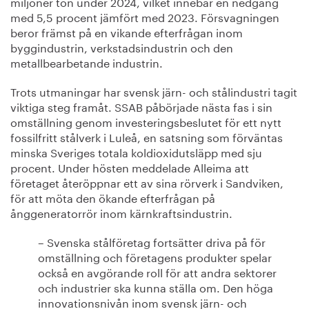
miljoner ton under 2024, vilket innebär en nedgång
med 5,5 procent jämfört med 2023. Försvagningen
beror främst på en vikande efterfrågan inom
byggindustrin, verkstadsindustrin och den
metallbearbetande industrin.
Trots utmaningar har svensk järn- och stålindustri tagit
viktiga steg framåt. SSAB påbörjade nästa fas i sin
omställning genom investeringsbeslutet för ett nytt
fossilfritt stålverk i Luleå, en satsning som förväntas
minska Sveriges totala koldioxidutsläpp med sju
procent. Under hösten meddelade Alleima att
företaget återöppnar ett av sina rörverk i Sandviken,
för att möta den ökande efterfrågan på
ånggeneratorrör inom kärnkraftsindustrin.
– Svenska stålföretag fortsätter driva på för
omställning och företagens produkter spelar
också en avgörande roll för att andra sektorer
och industrier ska kunna ställa om. Den höga
innovationsnivån inom svensk järn- och