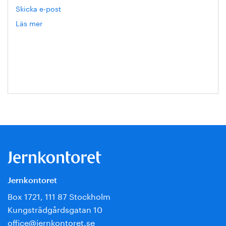
Skicka e-post
Läs mer
om
Hanna
Escobar-
Jansson
Jernkontoret
Box 1721, 111 87 Stockholm
Kungsträdgårdsgatan 10
office@jernkontoret.se