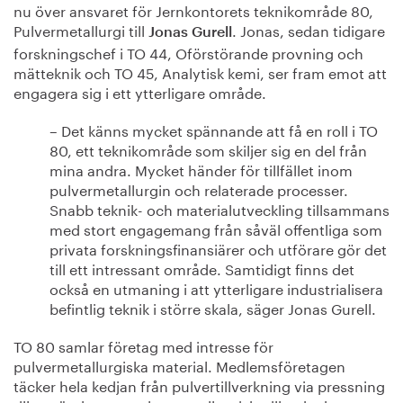
nu över ansvaret för Jernkontorets teknikområde 80,
Pulvermetallurgi till
. Jonas, sedan tidigare
Jonas Gurell
forskningschef i TO 44, Oförstörande provning och
mätteknik och TO 45, Analytisk kemi, ser fram emot att
engagera sig i ett ytterligare område.
– Det känns mycket spännande att få en roll i TO
80, ett teknikområde som skiljer sig en del från
mina andra. Mycket händer för tillfället inom
pulvermetallurgin och relaterade processer.
Snabb teknik- och materialutveckling tillsammans
med stort engagemang från såväl offentliga som
privata forskningsfinansiärer och utförare gör det
till ett intressant område. Samtidigt finns det
också en utmaning i att ytterligare industrialisera
befintlig teknik i större skala, säger Jonas Gurell.
TO 80 samlar företag med intresse för
pulvermetallurgiska material. Medlemsföretagen
täcker hela kedjan från pulvertillverkning via pressning