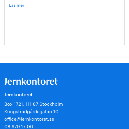
Läs mer
om
Jonas
Gurell
Jernkontoret
Box 1721, 111 87 Stockholm
Kungsträdgårdsgatan 10
office@jernkontoret.se
08 679 17 00