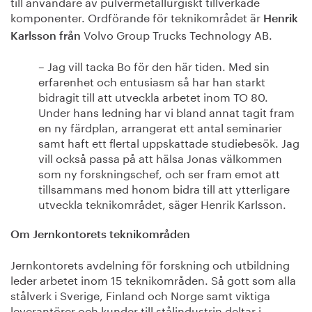
till användare av pulvermetallurgiskt tillverkade
komponenter. Ordförande för teknikområdet är
Henrik
Volvo Group Trucks Technology AB.
Karlsson från
– Jag vill tacka Bo för den här tiden. Med sin
erfarenhet och entusiasm så har han starkt
bidragit till att utveckla arbetet inom TO 80.
Under hans ledning har vi bland annat tagit fram
en ny färdplan, arrangerat ett antal seminarier
samt haft ett flertal uppskattade studiebesök. Jag
vill också passa på att hälsa Jonas välkommen
som ny forskningschef, och ser fram emot att
tillsammans med honom bidra till att ytterligare
utveckla teknikområdet, säger Henrik Karlsson.
Om Jernkontorets teknikområden
Jernkontorets avdelning för forskning och utbildning
leder arbetet inom 15 teknikområden. Så gott som alla
stålverk i Sverige, Finland och Norge samt viktiga
leverantörer och kunder till stålindustrin deltar i