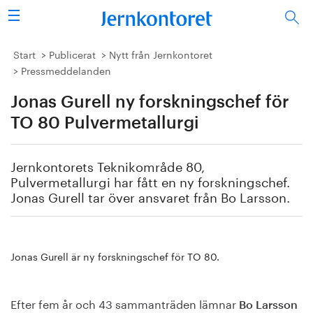
Sök
Stålindustrin
Start
Publicerat
Nytt från Jernkontoret
Pressmeddelanden
Vision 2050
Jonas Gurell ny forskningschef för
Forskning/utbildning
TO 80 Pulvermetallurgi
Energi/miljö
Jernkontorets Teknikområde 80,
Pulvermetallurgi har fått en ny forskningschef.
Vi tycker
Jonas Gurell tar över ansvaret från Bo Larsson.
Publicerat
Jonas Gurell är ny forskningschef för TO 80.
Bildbank
Om oss
Efter fem år och 43 sammanträden lämnar
Bo Larsson