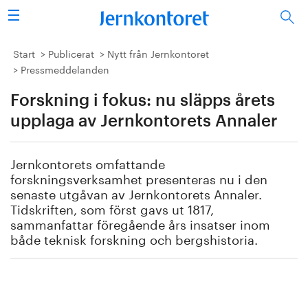
Sök
Stålindustrin
Start
Publicerat
Nytt från Jernkontoret
Pressmeddelanden
Vision 2050
Forskning i fokus: nu släpps årets
Forskning/utbildning
upplaga av Jernkontorets Annaler
Energi/miljö
Jernkontorets omfattande
forskningsverksamhet presenteras nu i den
Vi tycker
senaste utgåvan av Jernkontorets Annaler.
Tidskriften, som först gavs ut 1817,
sammanfattar föregående års insatser inom
Publicerat
både teknisk forskning och bergshistoria.
Bildbank
Om oss