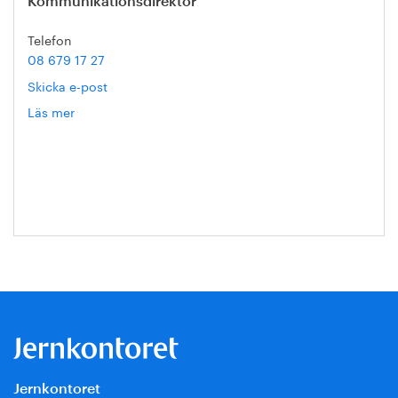
Kommunikationsdirektör
Telefon
08 679 17 27
Skicka e-post
Läs mer
om
Hanna
Escobar-
Jansson
Jernkontoret