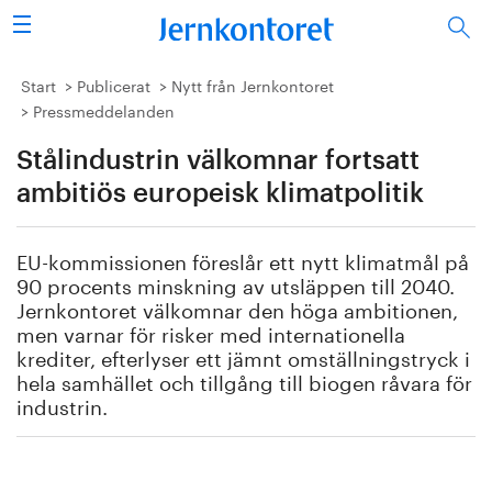
Sök
Stålindustrin
Start
Publicerat
Nytt från Jernkontoret
Pressmeddelanden
Vision 2050
Stålindustrin välkomnar fortsatt
Forskning/utbildning
ambitiös europeisk klimatpolitik
Energi/miljö
EU-kommissionen föreslår ett nytt klimatmål på
90 procents minskning av utsläppen till 2040.
Vi tycker
Jernkontoret välkomnar den höga ambitionen,
men varnar för risker med internationella
krediter, efterlyser ett jämnt omställningstryck i
Publicerat
hela samhället och tillgång till biogen råvara för
industrin.
Bildbank
Om oss