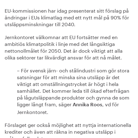
EU-kommissionen har idag presenterat sitt förslag på
ändringar i EUs klimatlag med ett nytt mål på 90% för
utsläppsminskningar till 2040.
Jernkontoret välkomnar att EU fortsätter med en
ambitiös klimatpolitik i linje med det långsiktiga
nettonollmålet för 2050. Det är dock viktigt att alla
olika sektorer tar likvärdigt ansvar för att nå målet.
– För svensk järn- och stålindustri som gör stora
satsningar för att minska sina utsläpp är det
viktigt att omställningstrycket är högt i hela
samhället. Det kommer leda till ökad efterfrågan
på lågutsläppande produkter och gynna de som
ligger långt fram, säger
, vd för
Annika Roos
Jernkontoret.
Förslaget ger också möjlighet att nyttja internationella
krediter och även att räkna in negativa utsläpp i
måluppfyllandet.