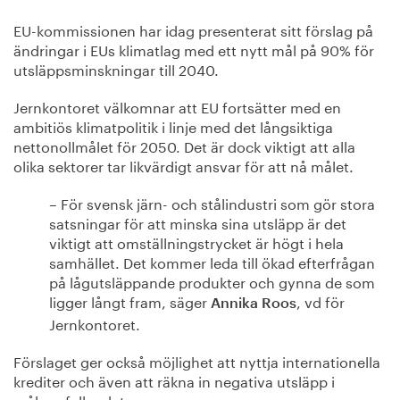
EU-kommissionen har idag presenterat sitt förslag på
ändringar i EUs klimatlag med ett nytt mål på 90% för
utsläppsminskningar till 2040.
Jernkontoret välkomnar att EU fortsätter med en
ambitiös klimatpolitik i linje med det långsiktiga
nettonollmålet för 2050. Det är dock viktigt att alla
olika sektorer tar likvärdigt ansvar för att nå målet.
– För svensk järn- och stålindustri som gör stora
satsningar för att minska sina utsläpp är det
viktigt att omställningstrycket är högt i hela
samhället. Det kommer leda till ökad efterfrågan
på lågutsläppande produkter och gynna de som
ligger långt fram, säger
, vd för
Annika Roos
Jernkontoret.
Förslaget ger också möjlighet att nyttja internationella
krediter och även att räkna in negativa utsläpp i
måluppfyllandet.