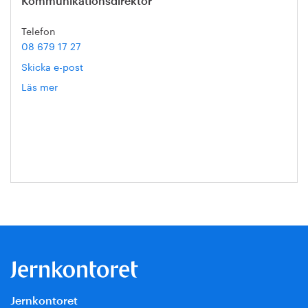
Kommunikationsdirektör
Telefon
08 679 17 27
Skicka e-post
Läs mer
om
Hanna
Escobar-
Jansson
Jernkontoret