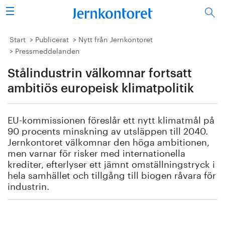
Sök
Stålindustrin
Start
Publicerat
Nytt från Jernkontoret
Pressmeddelanden
Vision 2050
Stålindustrin välkomnar fortsatt
Forskning/utbildning
ambitiös europeisk klimatpolitik
Energi/miljö
EU-kommissionen föreslår ett nytt klimatmål på
90 procents minskning av utsläppen till 2040.
Vi tycker
Jernkontoret välkomnar den höga ambitionen,
men varnar för risker med internationella
krediter, efterlyser ett jämnt omställningstryck i
Publicerat
hela samhället och tillgång till biogen råvara för
industrin.
Bildbank
Om oss