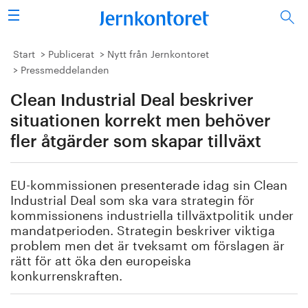
Sök
Stålindustrin
Start
Publicerat
Nytt från Jernkontoret
Pressmeddelanden
Vision 2050
Clean Industrial Deal beskriver
Forskning/utbildning
situationen korrekt men behöver
fler åtgärder som skapar tillväxt
Energi/miljö
EU-kommissionen presenterade idag sin Clean
Vi tycker
Industrial Deal som ska vara strategin för
kommissionens industriella tillväxtpolitik under
Publicerat
mandatperioden. Strategin beskriver viktiga
problem men det är tveksamt om förslagen är
rätt för att öka den europeiska
Bildbank
konkurrenskraften.
Om oss