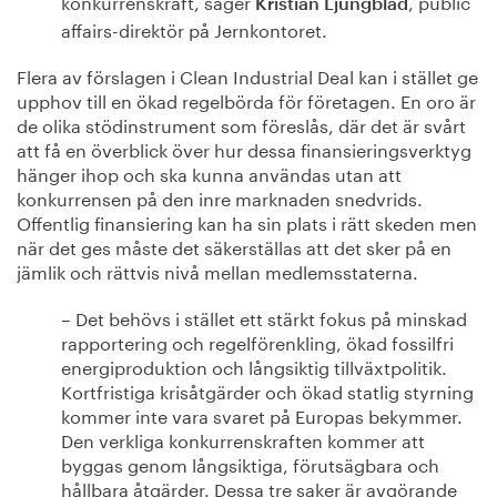
konkurrenskraft, säger
, public
Kristian Ljungblad
affairs-direktör på Jernkontoret.
Flera av förslagen i Clean Industrial Deal kan i stället ge
upphov till en ökad regelbörda för företagen. En oro är
de olika stödinstrument som föreslås, där det är svårt
att få en överblick över hur dessa finansieringsverktyg
hänger ihop och ska kunna användas utan att
konkurrensen på den inre marknaden snedvrids.
Offentlig finansiering kan ha sin plats i rätt skeden men
när det ges måste det säkerställas att det sker på en
jämlik och rättvis nivå mellan medlemsstaterna.
– Det behövs i stället ett stärkt fokus på minskad
rapportering och regelförenkling, ökad fossilfri
energiproduktion och långsiktig tillväxtpolitik.
Kortfristiga krisåtgärder och ökad statlig styrning
kommer inte vara svaret på Europas bekymmer.
Den verkliga konkurrenskraften kommer att
byggas genom långsiktiga, förutsägbara och
hållbara åtgärder. Dessa tre saker är avgörande