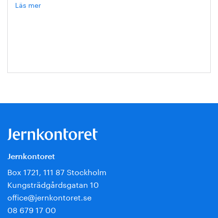
Läs mer
om
Hanna
Escobar-
Jansson
Jernkontoret
Box 1721, 111 87 Stockholm
Kungsträdgårdsgatan 10
office@jernkontoret.se
08 679 17 00