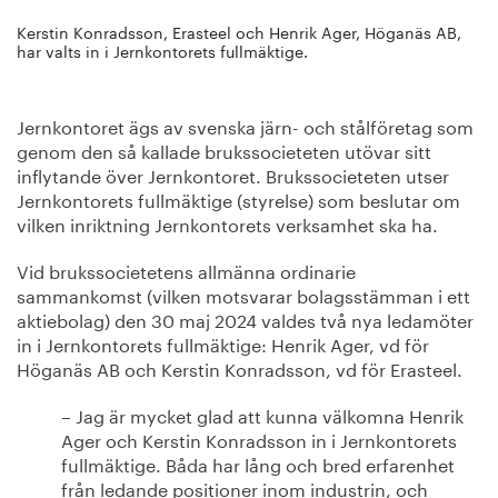
Kerstin Konradsson, Erasteel och Henrik Ager, Höganäs AB,
har valts in i Jernkontorets fullmäktige.
Jernkontoret ägs av svenska järn- och stålföretag som
genom den så kallade brukssocieteten utövar sitt
inflytande över Jernkontoret. Brukssocieteten utser
Jernkontorets fullmäktige (styrelse) som beslutar om
vilken inriktning Jernkontorets verksamhet ska ha.
Vid brukssocietetens allmänna ordinarie
sammankomst (vilken motsvarar bolagsstämman i ett
aktiebolag) den 30 maj 2024 valdes två nya ledamöter
in i Jernkontorets fullmäktige: Henrik Ager, vd för
Höganäs AB och Kerstin Konradsson, vd för Erasteel.
– Jag är mycket glad att kunna välkomna Henrik
Ager och Kerstin Konradsson in i Jernkontorets
fullmäktige. Båda har lång och bred erfarenhet
från ledande positioner inom industrin, och