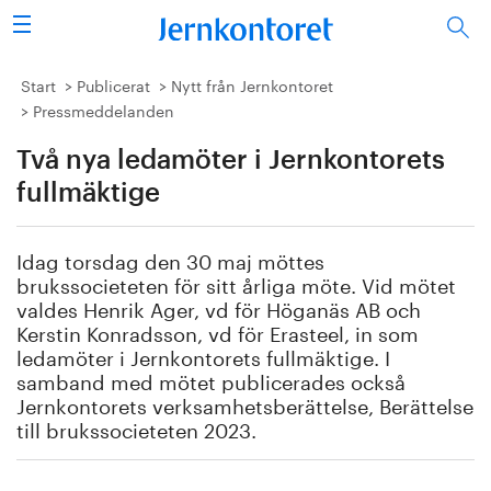
Sök
Stålindustrin
Start
Publicerat
Nytt från Jernkontoret
Pressmeddelanden
Vision 2050
Två nya ledamöter i Jernkontorets
Forskning/utbildning
fullmäktige
Energi/miljö
Idag torsdag den 30 maj möttes
brukssocieteten för sitt årliga möte. Vid mötet
Vi tycker
valdes Henrik Ager, vd för Höganäs AB och
Kerstin Konradsson, vd för Erasteel, in som
ledamöter i Jernkontorets fullmäktige. I
Publicerat
samband med mötet publicerades också
Jernkontorets verksamhetsberättelse, Berättelse
Bildbank
till brukssocieteten 2023.
Om oss