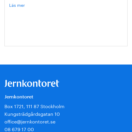
Läs mer
om
Hanna
Escobar-
Jansson
Jernkontoret
Box 1721, 111 87 Stockholm
Kungsträdgårdsgatan 10
office@jernkontoret.se
08 679 17 00