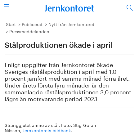
Sök
Stålindustrin
Start
Publicerat
Nytt från Jernkontoret
Pressmeddelanden
Vision 2050
Stålproduktionen ökade i april
Forskning/utbildning
Enligt uppgifter från Jernkontoret ökade
Energi/miljö
Sveriges råstålsproduktion i april med 1,0
procent jämfört med samma månad förra året.
Under årets första fyra månader är den
Vi tycker
sammanlagda råstålsproduktionen 3,0 procent
lägre än motsvarande period 2023
Publicerat
Bildbank
Stränggjutet ämne av stål. Foto: Stig-Göran
Nilsson,
Jernkontorets bildbank
.
Om oss