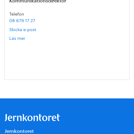
Kommunikationsdirektör
Telefon
08 679 17 27
Skicka e-post
Läs mer
om
Hanna
Escobar-
Jansson
Jernkontoret