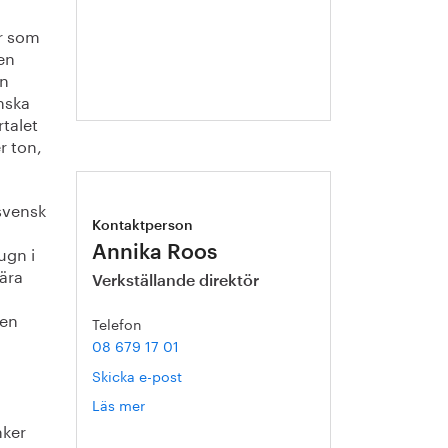
Mathias
Ternell
er som
en
en
enska
talet
r ton,
 svensk
Kontaktperson
ugn i
Annika Roos
ära
Verkställande direktör
gen
Telefon
08 679 17 01
Skicka e-post
Läs mer
om
Annika
nker
Roos