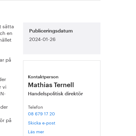
t sätta
och en
Publiceringsdatum
2024-01-26
ället
ar på
der
Kontaktperson
Mathias Ternell
 vi
AN-
Handelspolitisk direktör
nder
Telefon
08 679 17 20
tör på
Skicka e-post
Läs mer
om