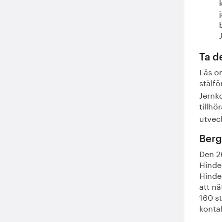
Ta d
Läs o
stålfö
Jernko
tillh
utvec
Berg
Den 2
Hinde
Hinde
att nä
160 st
kontak