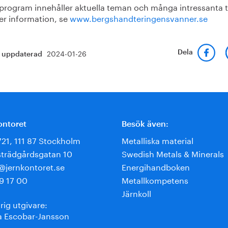
 program innehåller aktuella teman och många intressanta t
er information, se
www.bergshandteringensvanner.se
2024-01-26
Dela
t uppdaterad
ontoret
Besök även:
721, 111 87 Stockholm
Metalliska material
trädgårdsgatan 10
Swedish Metals & Minerals
e@jernkontoret.se
Energihandboken
9 17 00
Metallkompetens
Järnkoll
rig utgivare:
 Escobar-Jansson