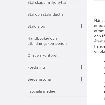
Stål skapar miljönytta
Stål och stålindustri
När st
stora 
Ståldialog
stram
och få
Handböcker och
återh
utbildningskompendier
hande
en ök
Om Jernkontoret
Forskning
Bergshistoria
I sociala medier