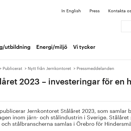
In English
Press
Kontakta o
Sök:
g/utbildning
Energi/miljö
Vi tycker
Publicerat
Nytt från Jernkontoret
Pressmeddelanden
låret 2023 – investeringar för en h
publicerar Jernkontoret Stålåret 2023, som samlar b
agen inom järn- och stålindustrin i Sverige. Stålåret 
 och stålbranscherna samlas i Örebro för Hindersmä