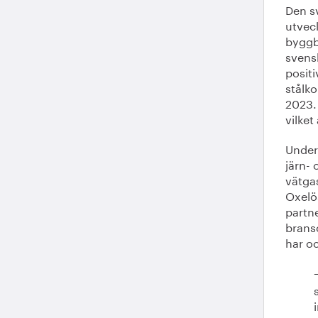
Den s
utvec
byggb
svensk
positi
stålk
2023.
vilket
Under 
järn-
vätga
Oxelö
partn
bransc
har o