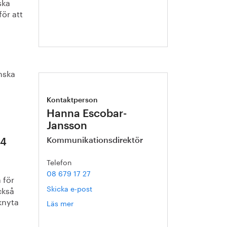
ska
för att
nska
Kontaktperson
Hanna Escobar-
Jansson
Kommunikationsdirektör
24
Telefon
08 679 17 27
 för
Skicka e-post
ckså
 knyta
Läs mer
om
Hanna
Escobar-