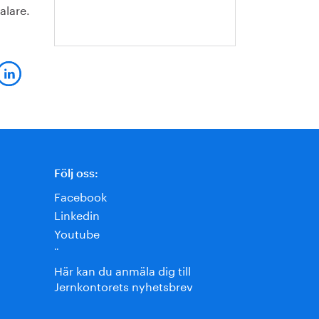
alare.
Jansson
Följ oss:
Facebook
Linkedin
Youtube
¨
Här kan du anmäla dig till
Jernkontorets nyhetsbrev