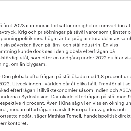
ålåret 2023 summeras fortsätter oroligheter i omvärlden at
avtryck. Krig och prisökningar på såväl varor som tjänster 
 penningpolitik med höga räntor präglar stora delar av samh
r sin påverkan även på järn- och stålindustrin. En viss
ämtning kunde dock ses i den globala efterfrågan på
lsfärdigt stål, som efter en nedgång under 2022 nu åter vis
ning, om än blygsam.
Den globala efterfrågan på stål ökade med 1,8 procent un
–
2023. Utvecklingen i världen går åt olika håll. Framför allt ser
ökad efterfrågan i tillväxtekonomier såsom Indien och ASE
länderna i Sydostasien. Där ökade efterfrågan på stål med 9
respektive 4 procent. Även i Kina såg vi en viss en ökning u
året, medan efterfrågan i särskilt Europa försvagades och
fortsatte nedåt, säger
handelspolitisk direk
Mathias Ternell,
Jernkontoret.