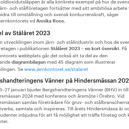
koldioxidutsläppen är alla konkreta exempel på hur de sven
järn- och stålföretagen fortsätter med sitt ambitiösa arbete 
bidra till omställning och svensk konkurrenskraft, säger
Jernkontorets vd
Annika Roos.
el av Stålåret 2023
m utvecklingen inom järn- och stålindustrin och hos de sve
retagen i publikationen
. På
Stålåret 2023 – en kort översikt
ntorets webbplats går det också att ta del av den
örande
med 45 diagram som illustrerar
diagrambilagan
klingen. Se
www.jernkontoret.se/stalaret
shandteringens Vänner på Hindersmässan 20
6–27 januari bjuder Bergshandteringens Vänner (BHV) in till
rsmässan 2024 med konferens och årsmöte i Örebro. Vid
rsmässan samlas företrädare för gruv- och stålbranscherna
tverka, samtala och inspireras. Till årets Hindersmässa är o
udenter inbjudna för att få möjlighet att träffa företag och
ter.