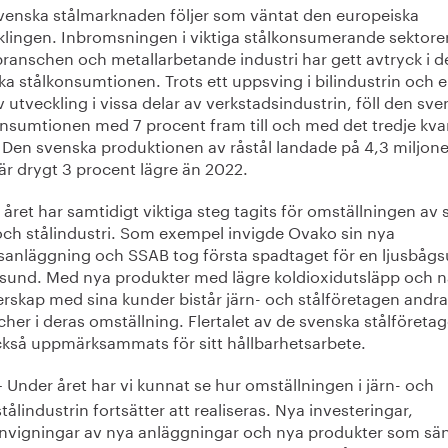
venska stålmarknaden följer som väntat den europeiska
klingen. Inbromsningen i viktiga stålkonsumerande sektor
ranschen och metallarbetande industri har gett avtryck i d
a stålkonsumtionen. Trots ett uppsving i bilindustrin och 
v utveckling i vissa delar av verkstadsindustrin, föll den sv
onsumtionen med 7 procent fram till och med det tredje kvar
 Den svenska produktionen av råstål landade på 4,3 miljone
 är drygt 3 procent lägre än 2022.
året har samtidigt viktiga steg tagits för omställningen av
 och stålindustri. Som exempel invigde Ovako sin nya
sanläggning och SSAB tog första spadtaget för en ljusbågs
sund. Med nya produkter med lägre koldioxidutsläpp och n
erskap med sina kunder bistår järn- och stålföretagen andra
her i deras omställning. Flertalet av de svenska stålföreta
ckså uppmärksammats för sitt hållbarhetsarbete.
Under året har vi kunnat se hur omställningen i järn- och
–
stålindustrin fortsätter att realiseras. Nya investeringar,
invigningar av nya anläggningar och nya produkter som sä