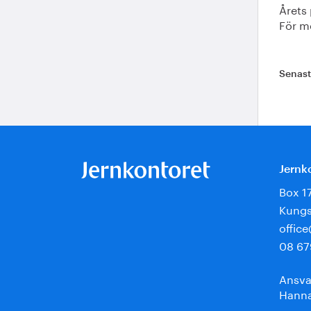
Årets
För m
Senas
Jernk
Box 1
Kungs
offic
08 67
Ansva
Hanna